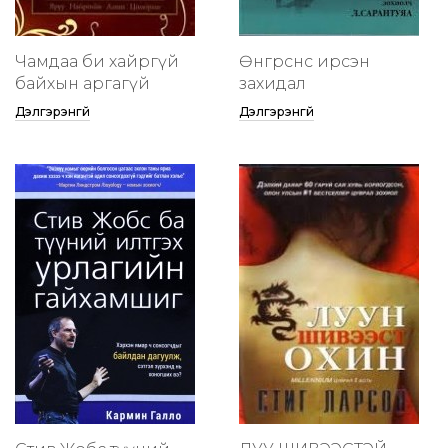
Чамдаа би хайргүй
Өнгөрснөөс ирсэн
байхын аргагүй
захидал
Дэлгэрэнгүй
Дэлгэрэнгүй