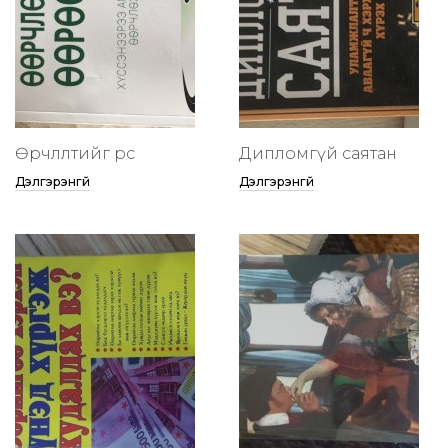
Өөрчлөлтийг өөрөөсөө
Дипломгүй саятан
Дэлгэрэнгүй
Дэлгэрэнгүй