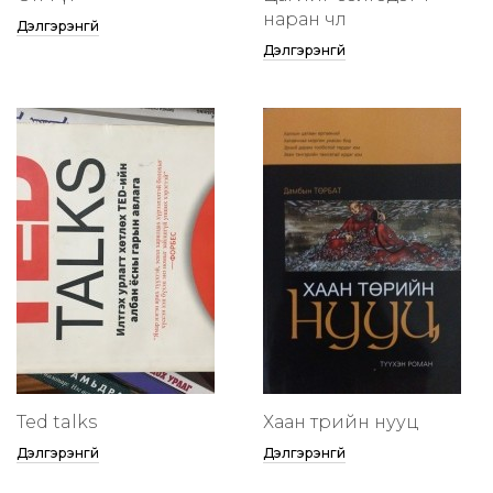
наран чөлөө
Дэлгэрэнгүй
Дэлгэрэнгүй
Ted talks
Хаан төрийн нууц
Дэлгэрэнгүй
Дэлгэрэнгүй