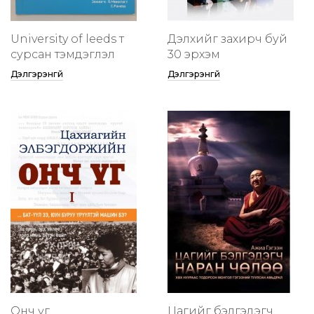
University of leeds т
Дэлхийг захирч буй
сурсан тэмдэглэл
30 эрхэм
Дэлгэрэнгүй
Дэлгэрэнгүй
Онч үг
Цагийг бэлгэдэгч