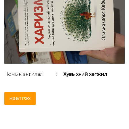
Номын ангилал
:
Хувь хүний хөгжил
НЭВТРЭХ