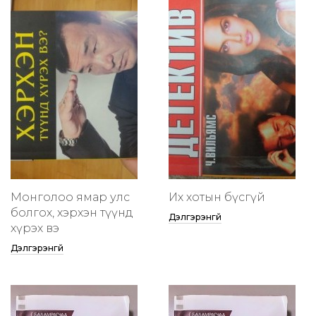
Монголоо ямар улс
Их хотын бүсгүй
болгох, хэрхэн түүнд
Дэлгэрэнгүй
хүрэх вэ
Дэлгэрэнгүй