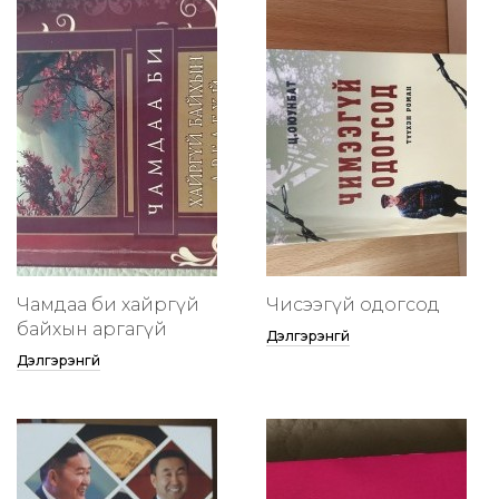
Чамдаа би хайргүй
Чисээгүй одогсод
байхын аргагүй
Дэлгэрэнгүй
Дэлгэрэнгүй