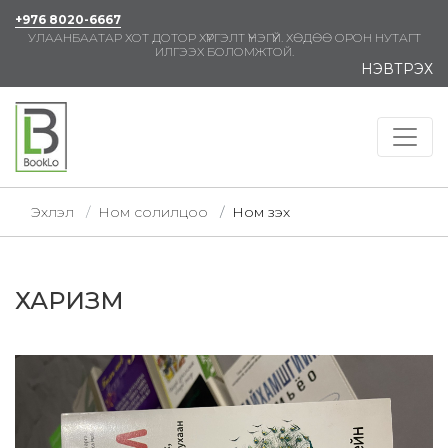
+976 8020-6667
УЛААНБААТАР ХОТ ДОТОР ХҮРГЭЛТ ҮНЭГҮЙ. ХӨДӨӨ ОРОН НУТАГТ
ИЛГЭЭХ БОЛОМЖТОЙ.
НЭВТРЭХ
Эхлэл
Ном солилцоо
Ном үзэх
ХАРИЗМ