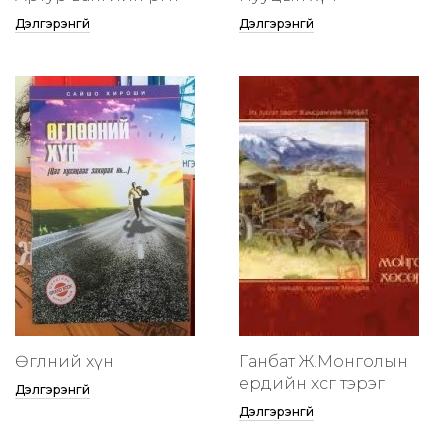
Дэлгэрэнгүй
Дэлгэрэнгүй
Өглөөний хүн
Ганбат Ж.Монголын
ердийн хөсөг тэрэг
Дэлгэрэнгүй
Дэлгэрэнгүй