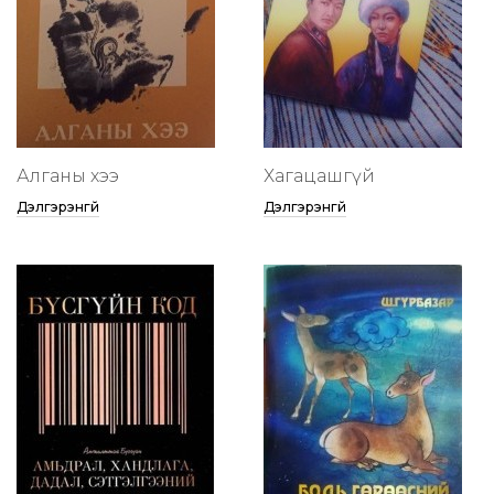
Алганы хээ
Хагацашгүй
Дэлгэрэнгүй
Дэлгэрэнгүй