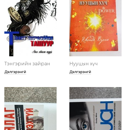
Тэнгэрийн зайран
Нууцын хүч
Дэлгэрэнгүй
Дэлгэрэнгүй