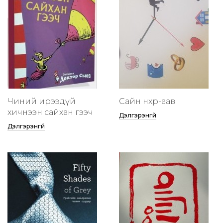
Чиний ирээдүй
Сайн нөхөр-аав
хичнээн сайхан гээч
Дэлгэрэнгүй
Дэлгэрэнгүй