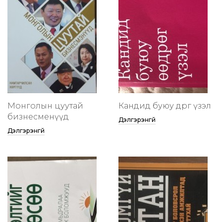
Монголын цуутай
Кандид буюу өөдрөг үзэл
бизнесменүүд
Дэлгэрэнгүй
Дэлгэрэнгүй