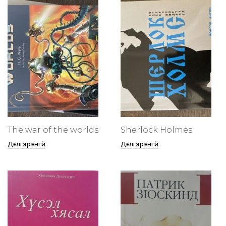
The war of the worlds
Sherlock Holmes
Дэлгэрэнгүй
Дэлгэрэнгүй