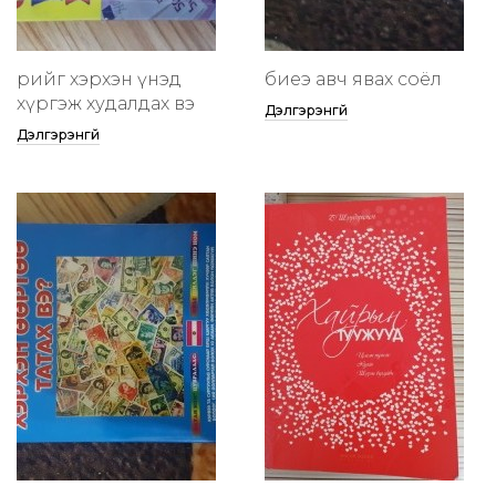
өөрийгөө хэрхэн үнэд
биеэ авч явах соёл
хүргэж худалдах вэ
Дэлгэрэнгүй
Дэлгэрэнгүй