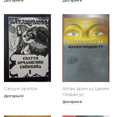
Дэлгэрэнгүй
Дэлгэрэнгүй
Сэлүүн орчлон
Алтан эрин үү Цахим
гяндан уу
Дэлгэрэнгүй
Дэлгэрэнгүй