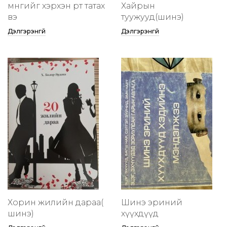
мөнгийг хэрхэн өөртөө татах
Хайрын
вэ
туужууд(шинэ)
Дэлгэрэнгүй
Дэлгэрэнгүй
Хорин жилийн дараа(
Шинэ эриний
шинэ)
хүүхдүүд