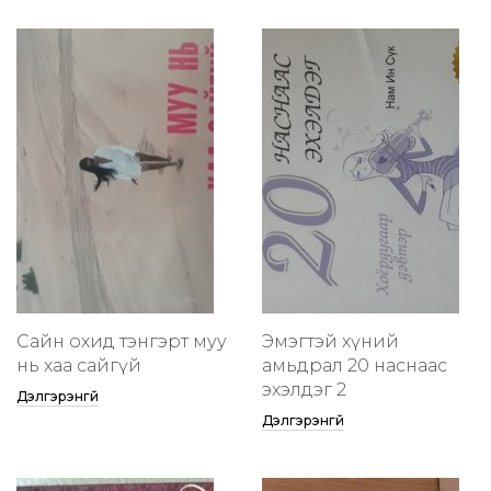
Сайн охид тэнгэрт муу
Эмэгтэй хүний
нь хаа сайгүй
амьдрал 20 наснаас
эхэлдэг 2
Дэлгэрэнгүй
Дэлгэрэнгүй