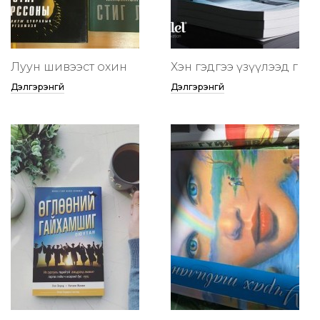
Луун шивээст охин
Хэн гэдгээ үзүүлээд өг
Дэлгэрэнгүй
Дэлгэрэнгүй