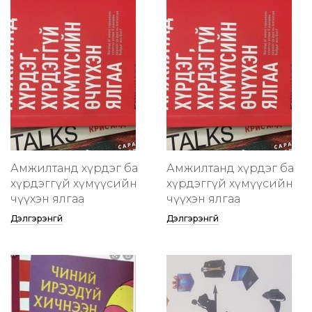
Амжилтанд хүрдэг ба
Амжилтанд хүрдэг ба
хүрдэггүй хүмүүсийн
хүрдэггүй хүмүүсийн
өчүүхэн ялгаа
өчүүхэн ялгаа
Дэлгэрэнгүй
Дэлгэрэнгүй