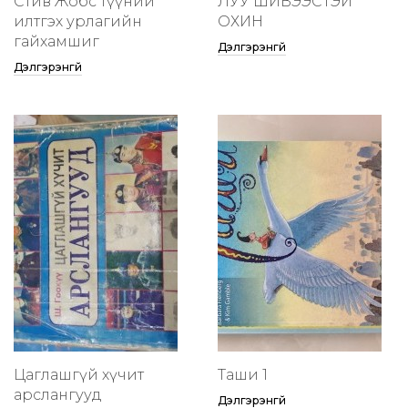
Стив Жобс түүний
ЛУУ ШИВЭЭСТЭЙ
илтгэх урлагийн
ОХИН
гайхамшиг
Дэлгэрэнгүй
Дэлгэрэнгүй
Цаглашгүй хүчит
Таши 1
арслангууд
Дэлгэрэнгүй