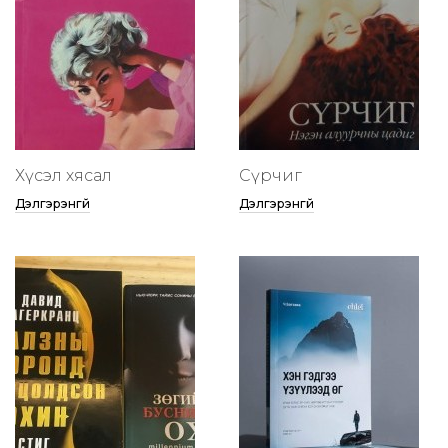
Хүсэл хясал
Сүрчиг
Дэлгэрэнгүй
Дэлгэрэнгүй