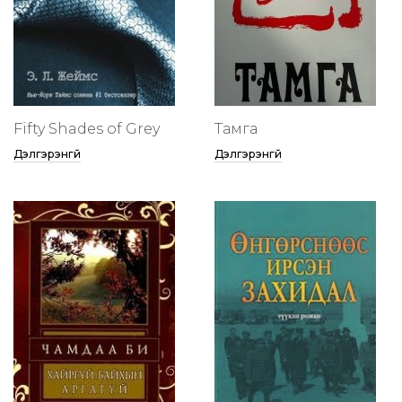
Fifty Shades of Grey
Тамга
Дэлгэрэнгүй
Дэлгэрэнгүй