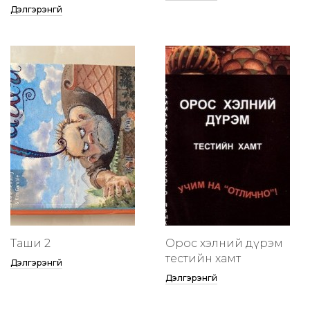
Дэлгэрэнгүй
Таши 2
Орос хэлний дүрэм
тестийн хамт
Дэлгэрэнгүй
Дэлгэрэнгүй