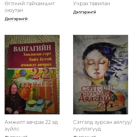
Өглөөний гайхамшиг
Учрах тавилан
оюутан
Дэлгэрэнгүй
Дэлгэрэнгүй
Амжилт авчрах 22 эд
Сэтгэлд зурсан аялгуу/
зүйлс
өгүүллэгүүд