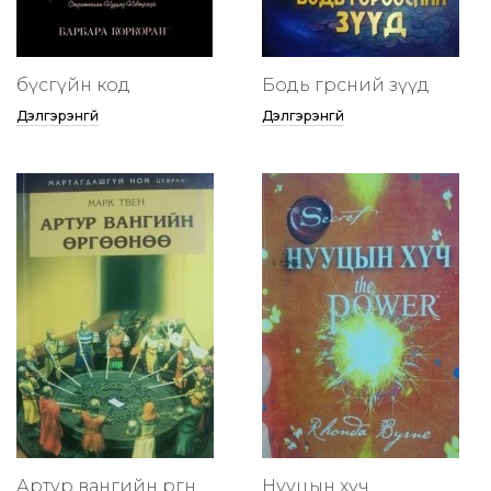
бүсгүйн код
Бодь гөрөөсний зүүд
Дэлгэрэнгүй
Дэлгэрэнгүй
Артур вангийн өргөөнөө
Нууцын хүч