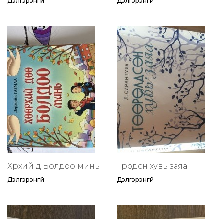
Дэлгэрэнгүй
Дэлгэрэнгүй
Хөөрхий дөө Болдоо минь
Төөрөодсөн хувь заяа
Дэлгэрэнгүй
Дэлгэрэнгүй