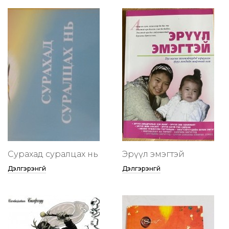
Сурахад суралцах нь
Эрүүл эмэгтэй
Дэлгэрэнгүй
Дэлгэрэнгүй