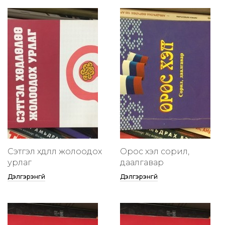
Сэтгэл хөдлөлөө жолоодох
Орос хэл сорил,
урлаг
даалгавар
Дэлгэрэнгүй
Дэлгэрэнгүй