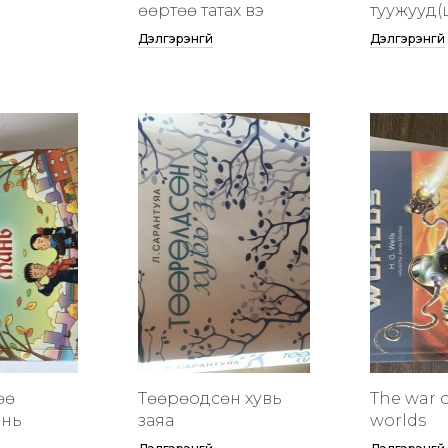
өөртөө татах вэ
туужууд(
Дэлгэрэнгүй
Дэлгэрэнгүй
өө
Төөрөодсөн хувь
The war o
инь
заяа
worlds