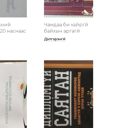
хүний
Чамдаа би хайргүй
20 наснаас
байхын аргагүй
Дэлгэрэнгүй