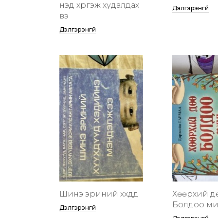
үнэд хүргэж худалдах
Дэлгэрэнгүй
вэ
Дэлгэрэнгүй
Шинэ эриний хүүхдүүд
Хөөрхий д
Болдоо м
Дэлгэрэнгүй