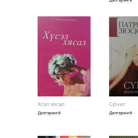
Дэлгэрэнгүй
Хүсэл хясал
Сүрчиг
Дэлгэрэнгүй
Дэлгэрэнгүй