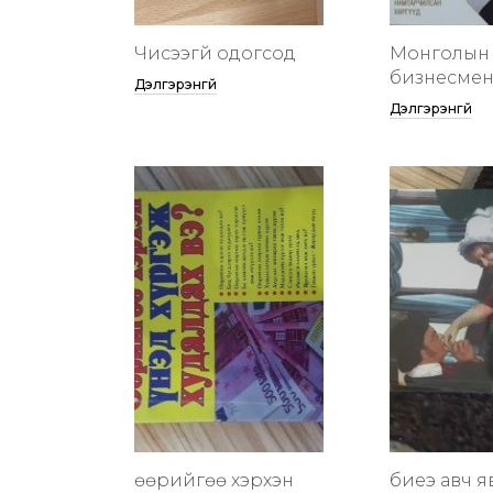
Чисээгүй одогсод
Монголын 
бизнесменү
Дэлгэрэнгүй
Дэлгэрэнгүй
өөрийгөө хэрхэн
биеэ авч я