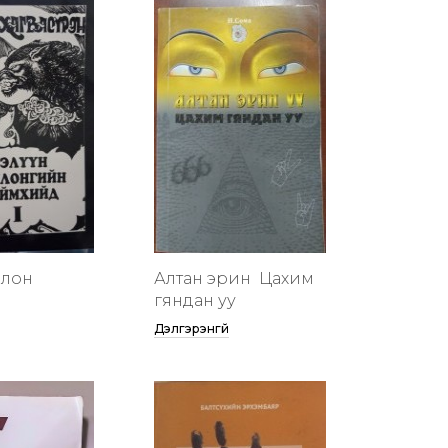
члон
Алтан эрин үү Цахим
гяндан уу
Дэлгэрэнгүй