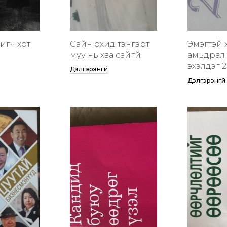
гигч хот
Сайн охид тэнгэрт
Эмэгтэй 
муу нь хаа сайгүй
амьдрал 
эхэлдэг 2
Дэлгэрэнгүй
Дэлгэрэнгүй