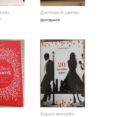
тийг
Дипломгүй саятан
ө
Дэлгэрэнгүй
Хорин жилийн