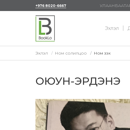
УЛААНБААТАР
+976 8020-6667
Эхлэл
Д
Эхлэл
Ном солилцоо
Ном үзэх
ОЮУН-ЭРДЭНЭ