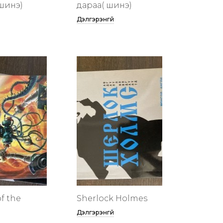
шинэ)
дараа( шинэ)
Дэлгэрэнгүй
f the
Sherlock Holmes
Дэлгэрэнгүй