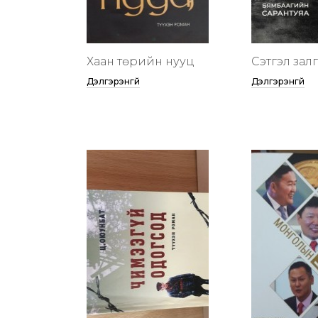
Хаан төрийн нууц
Сэтгэл зал
Дэлгэрэнгүй
Дэлгэрэнгүй