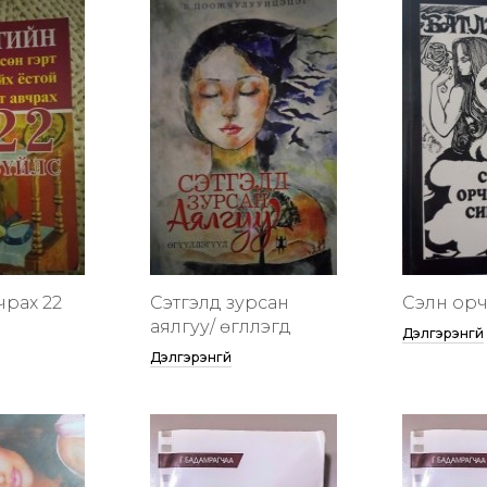
чрах 22
Сэтгэлд зурсан
Сэлүүн ор
аялгуу/ өгүүллэгүүд
Дэлгэрэнгүй
Дэлгэрэнгүй