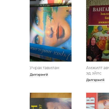
Учрах тавилан
Амжилт ав
эд зүйлс
Дэлгэрэнгүй
Дэлгэрэнгүй