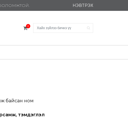
НЭВТРЭХ
Х БОЛОМЖТОЙ.
0
иж байсан ном
рсамж, тэмдэглэл