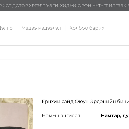
 ХОТ ДОТОР ХҮРГЭЛТ ҮНЭГҮЙ. ХӨДӨӨ ОРОН НУТАГТ ИЛГЭЭ
элгүүр
Мэдээ мэдээлэл
Холбоо барих
Ерөнхий сайд Оюун-Эрдэнийн бич
Номын ангилал
:
Намтар, ду