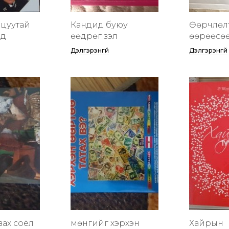
цуутай
Кандид буюу
Өөрчлөл
үд
өөдрөг үзэл
өөрөөсө
Дэлгэрэнгүй
Дэлгэрэнгүй
вах соёл
мөнгийг хэрхэн
Хайрын