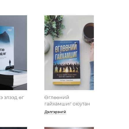
 үзүүлээд өг
Өглөөний
гайхамшиг оюутан
Дэлгэрэнгүй