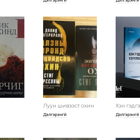
Дэлгэрэнгүй
Дэлгэрэнгүй
Луун шивээст охин
Хэн гэдгээ
Дэлгэрэнгүй
Дэлгэрэнгүй