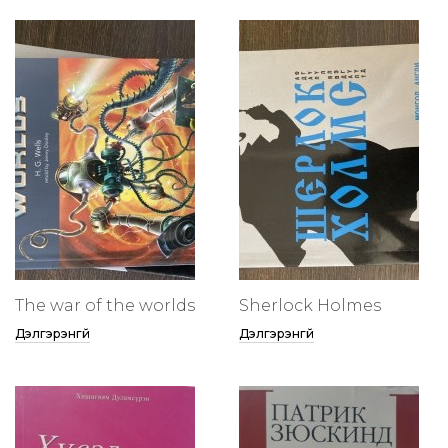
The war of the worlds
Sherlock Holmes
Дэлгэрэнгүй
Дэлгэрэнгүй