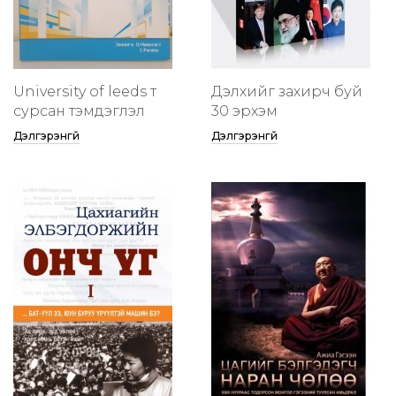
University of leeds т
Дэлхийг захирч буй
сурсан тэмдэглэл
30 эрхэм
Дэлгэрэнгүй
Дэлгэрэнгүй