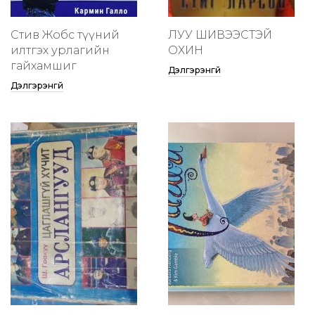
Стив Жобс түүний
ЛУУ ШИВЭЭСТЭЙ
илтгэх урлагийн
ОХИН
гайхамшиг
Дэлгэрэнгүй
Дэлгэрэнгүй