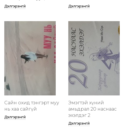
Дэлгэрэнгүй
Дэлгэрэнгүй
Сайн охид тэнгэрт муу
Эмэгтэй хүний
нь хаа сайгүй
амьдрал 20 наснаас
эхэлдэг 2
Дэлгэрэнгүй
Дэлгэрэнгүй