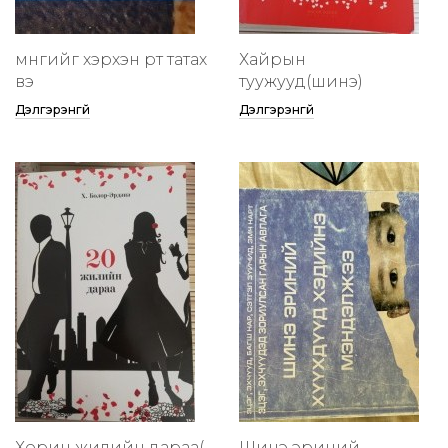
мөнгийг хэрхэн өөртөө татах
Хайрын
вэ
туужууд(шинэ)
Дэлгэрэнгүй
Дэлгэрэнгүй
Хорин жилийн дараа(
Шинэ эриний