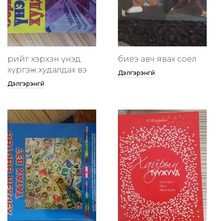
өөрийгөө хэрхэн үнэд
биеэ авч явах соёл
хүргэж худалдах вэ
Дэлгэрэнгүй
Дэлгэрэнгүй