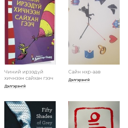
Чиний ирээдүй
Сайн нөхөр-аав
хичнээн сайхан гээч
Дэлгэрэнгүй
Дэлгэрэнгүй