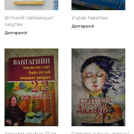
Өглөөний гайхамшиг
Учрах тавилан
оюутан
Дэлгэрэнгүй
Дэлгэрэнгүй
Амжилт авчрах 22 эд
Сэтгэлд зурсан аялгуу/