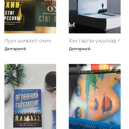
Луун шивээст охин
Хэн гэдгээ үзүүлээд өг
Дэлгэрэнгүй
Дэлгэрэнгүй