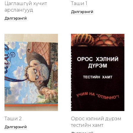
Цаглашгүй хүчит
Таши 1
арслангууд
Дэлгэрэнгүй
Дэлгэрэнгүй
Таши 2
Орос хэлний дүрэм
тестийн хамт
Дэлгэрэнгүй