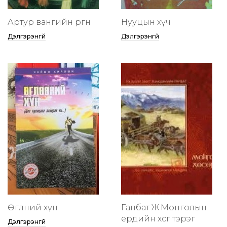
Артур вангийн өргөөнөө
Нууцын хүч
Дэлгэрэнгүй
Дэлгэрэнгүй
Өглөөний хүн
Ганбат Ж.Монголын
ердийн хөсөг тэрэг
Дэлгэрэнгүй