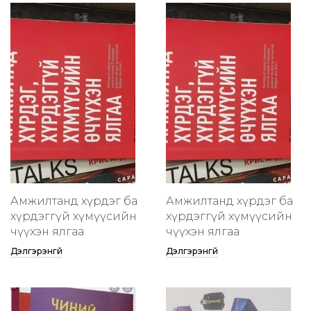
Амжилтанд хүрдэг ба
Амжилтанд хүрдэг ба
хүрдэггүй хүмүүсийн
хүрдэггүй хүмүүсийн
өчүүхэн ялгаа
өчүүхэн ялгаа
Дэлгэрэнгүй
Дэлгэрэнгүй