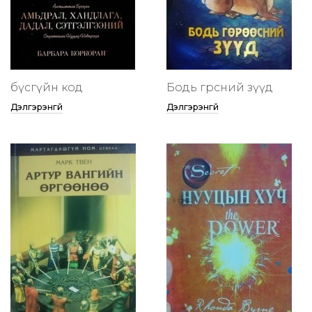
бүсгүйн код
Бодь гөрөөсний зүүд
Дэлгэрэнгүй
Дэлгэрэнгүй