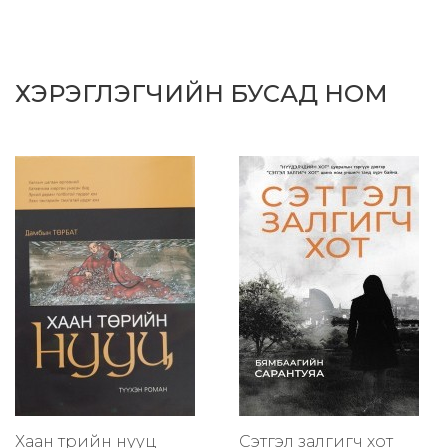
ХЭРЭГЛЭГЧИЙН БУСАД НОМ
Хаан төрийн нууц
Сэтгэл залгигч хот