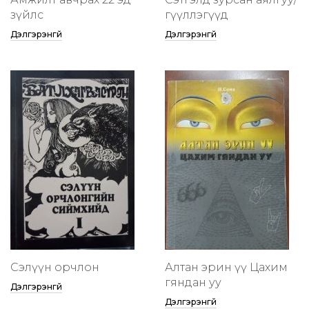
зүйлс
өгүүллэгүүд
Дэлгэрэнгүй
Дэлгэрэнгүй
Сэлүүн орчлон
Алтан эрин үү Цахим
гяндан уу
Дэлгэрэнгүй
Дэлгэрэнгүй