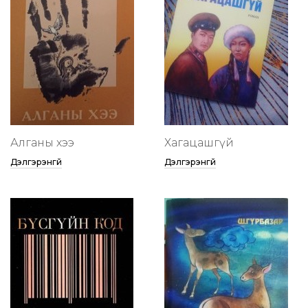
Алганы хээ
Хагацашгүй
Дэлгэрэнгүй
Дэлгэрэнгүй