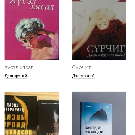
Хүсэл хясал
Сүрчиг
Дэлгэрэнгүй
Дэлгэрэнгүй