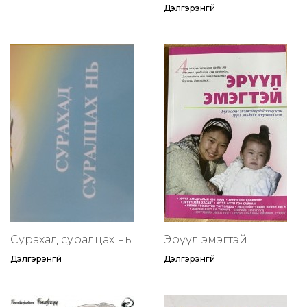
Дэлгэрэнгүй
Сурахад суралцах нь
Эрүүл эмэгтэй
Дэлгэрэнгүй
Дэлгэрэнгүй