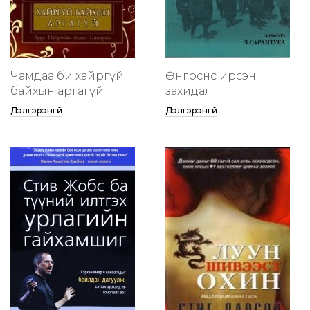
Чамдаа би хайргүй
Өнгөрснөөс ирсэн
байхын аргагүй
захидал
Дэлгэрэнгүй
Дэлгэрэнгүй