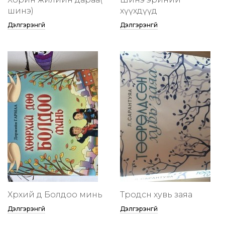
шинэ)
хүүхдүүд
Дэлгэрэнгүй
Дэлгэрэнгүй
Хөөрхий дөө Болдоо минь
Төөрөодсөн хувь заяа
Дэлгэрэнгүй
Дэлгэрэнгүй