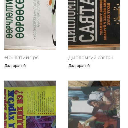
Өөрчлөлтийг өөрөөсөө
Дипломгүй саятан
Дэлгэрэнгүй
Дэлгэрэнгүй