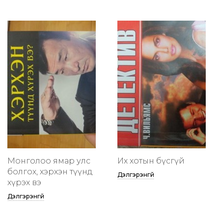
Монголоо ямар улс
Их хотын бүсгүй
болгох, хэрхэн түүнд
Дэлгэрэнгүй
хүрэх вэ
Дэлгэрэнгүй