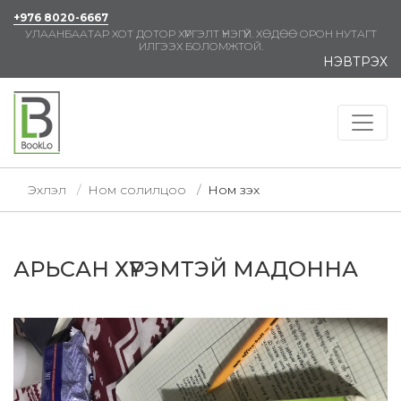
+976 8020-6667
УЛААНБААТАР ХОТ ДОТОР ХҮРГЭЛТ ҮНЭГҮЙ. ХӨДӨӨ ОРОН НУТАГТ
ИЛГЭЭХ БОЛОМЖТОЙ.
НЭВТРЭХ
Эхлэл
Ном солилцоо
Ном үзэх
АРЬСАН ХҮРЭМТЭЙ МАДОННА