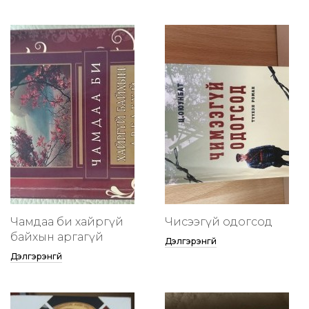
Чамдаа би хайргүй
Чисээгүй одогсод
байхын аргагүй
Дэлгэрэнгүй
Дэлгэрэнгүй