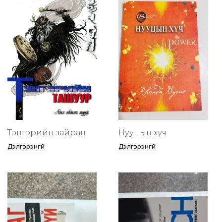
Тэнгэрийн зайран
Нууцын хүч
Дэлгэрэнгүй
Дэлгэрэнгүй