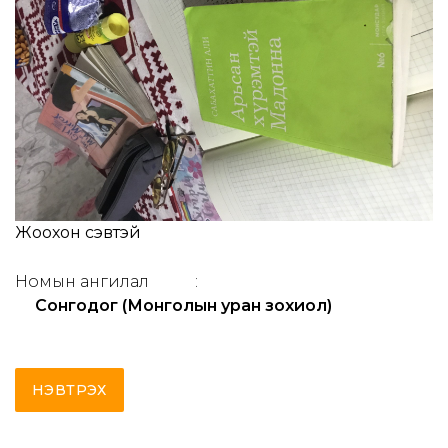
Жоохон сэвтэй
Номын ангилал
:
Сонгодог (Монголын уран зохиол)
НЭВТРЭХ