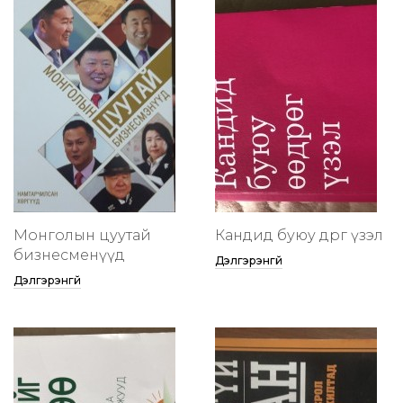
Монголын цуутай
Кандид буюу өөдрөг үзэл
бизнесменүүд
Дэлгэрэнгүй
Дэлгэрэнгүй