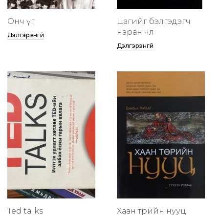
Онч үг
Цагийг бэлгэдэгч
наран чөлөө
Дэлгэрэнгүй
Дэлгэрэнгүй
Ted talks
Хаан төрийн нууц