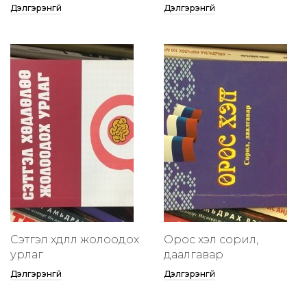
Дэлгэрэнгүй
Дэлгэрэнгүй
Сэтгэл хөдлөлөө жолоодох
Орос хэл сорил,
урлаг
даалгавар
Дэлгэрэнгүй
Дэлгэрэнгүй