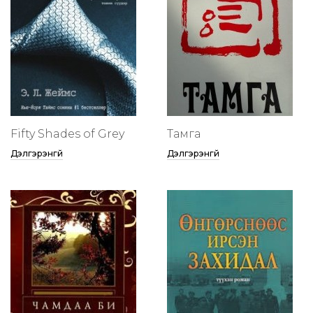
Fifty Shades of Grey
Тамга
Дэлгэрэнгүй
Дэлгэрэнгүй