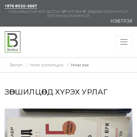
+976 8020-6667
УЛААНБААТАР ХОТ ДОТОР ХҮРГЭЛТ ҮНЭГҮЙ. ХӨДӨӨ ОРОН НУТАГТ
ИЛГЭЭХ БОЛОМЖТОЙ.
НЭВТРЭХ
Эхлэл
Ном солилцоо
Ном үзэх
ЗӨВШИЛЦӨЛД ХҮРЭХ УРЛАГ