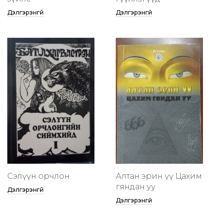
Дэлгэрэнгүй
Дэлгэрэнгүй
Сэлүүн орчлон
Алтан эрин үү Цахим
гяндан уу
Дэлгэрэнгүй
Дэлгэрэнгүй