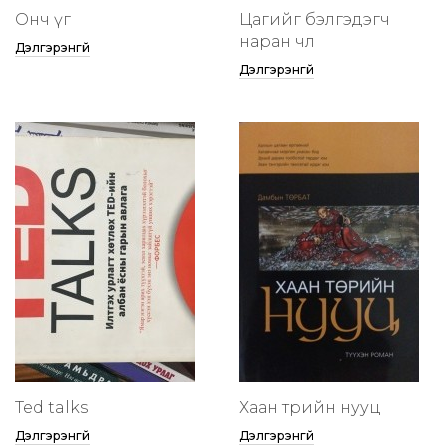
Онч үг
Цагийг бэлгэдэгч
наран чөлөө
Дэлгэрэнгүй
Дэлгэрэнгүй
Ted talks
Хаан төрийн нууц
Дэлгэрэнгүй
Дэлгэрэнгүй