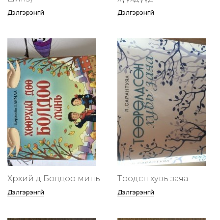
Дэлгэрэнгүй
Дэлгэрэнгүй
Хөөрхий дөө Болдоо минь
Төөрөодсөн хувь заяа
Дэлгэрэнгүй
Дэлгэрэнгүй