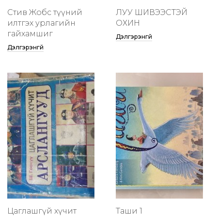
Стив Жобс түүний
ЛУУ ШИВЭЭСТЭЙ
илтгэх урлагийн
ОХИН
гайхамшиг
Дэлгэрэнгүй
Дэлгэрэнгүй
Цаглашгүй хүчит
Таши 1