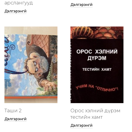
арслангууд
Дэлгэрэнгүй
Дэлгэрэнгүй
Таши 2
Орос хэлний дүрэм
тестийн хамт
Дэлгэрэнгүй
Дэлгэрэнгүй