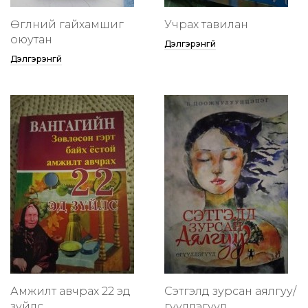
Өглөөний гайхамшиг
Учрах тавилан
оюутан
Дэлгэрэнгүй
Дэлгэрэнгүй
Амжилт авчрах 22 эд
Сэтгэлд зурсан аялгуу/
зүйлс
өгүүллэгүүд