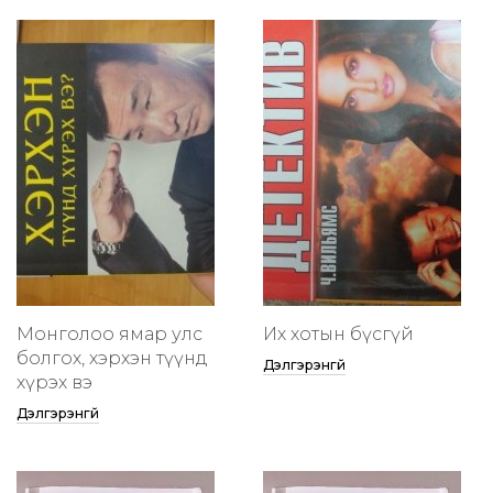
Монголоо ямар улс
Их хотын бүсгүй
болгох, хэрхэн түүнд
Дэлгэрэнгүй
хүрэх вэ
Дэлгэрэнгүй