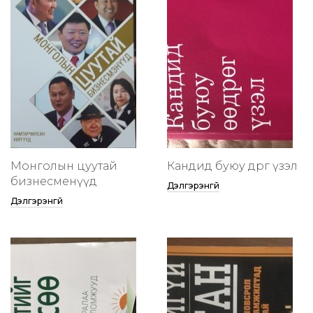
Монголын цуутай
Кандид буюу өөдрөг үзэл
бизнесменүүд
Дэлгэрэнгүй
Дэлгэрэнгүй