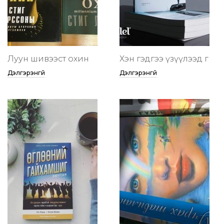
Луун шивээст охин
Хэн гэдгээ үзүүлээд өг
Дэлгэрэнгүй
Дэлгэрэнгүй