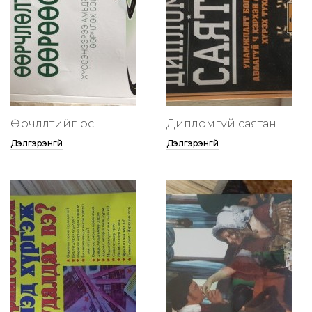
Өөрчлөлтийг өөрөөсөө
Дипломгүй саятан
Дэлгэрэнгүй
Дэлгэрэнгүй