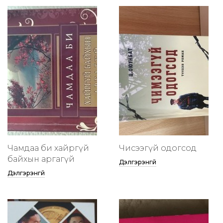
Чамдаа би хайргүй
Чисээгүй одогсод
байхын аргагүй
Дэлгэрэнгүй
Дэлгэрэнгүй