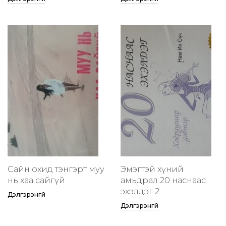
Сайн охид тэнгэрт муу
Эмэгтэй хүний
нь хаа сайгүй
амьдрал 20 наснаас
эхэлдэг 2
Дэлгэрэнгүй
Дэлгэрэнгүй