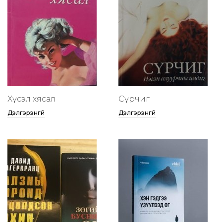
Хүсэл хясал
Сүрчиг
Дэлгэрэнгүй
Дэлгэрэнгүй