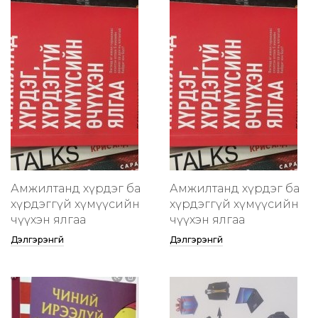
Амжилтанд хүрдэг ба
Амжилтанд хүрдэг ба
хүрдэггүй хүмүүсийн
хүрдэггүй хүмүүсийн
өчүүхэн ялгаа
өчүүхэн ялгаа
Дэлгэрэнгүй
Дэлгэрэнгүй