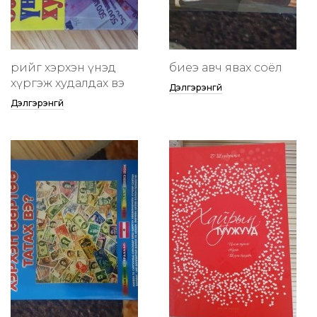
өөрийгөө хэрхэн үнэд
биеэ авч явах соёл
хүргэж худалдах вэ
Дэлгэрэнгүй
Дэлгэрэнгүй