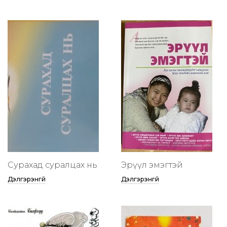
Сурахад суралцах нь
Эрүүл эмэгтэй
Дэлгэрэнгүй
Дэлгэрэнгүй