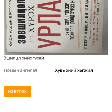
Зөшилцөл хийх тухай
Номын ангилал
:
Хувь хүний хөгжил
НЭВТРЭХ