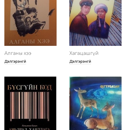
Алганы хээ
Хагацашгүй
Дэлгэрэнгүй
Дэлгэрэнгүй