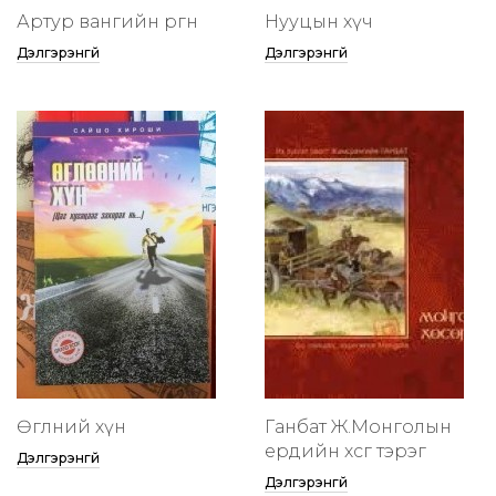
Артур вангийн өргөөнөө
Нууцын хүч
Дэлгэрэнгүй
Дэлгэрэнгүй
Өглөөний хүн
Ганбат Ж.Монголын
ердийн хөсөг тэрэг
Дэлгэрэнгүй
Дэлгэрэнгүй