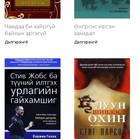
Чамдаа би хайргүй
Өнгөрснөөс ирсэн
байхын аргагүй
захидал
Дэлгэрэнгүй
Дэлгэрэнгүй