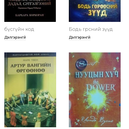
бүсгүйн код
Бодь гөрөөсний зүүд
Дэлгэрэнгүй
Дэлгэрэнгүй