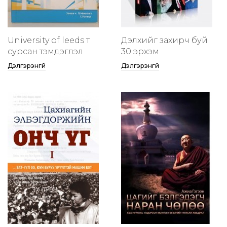
University of leeds т
Дэлхийг захирч буй
сурсан тэмдэглэл
30 эрхэм
Дэлгэрэнгүй
Дэлгэрэнгүй