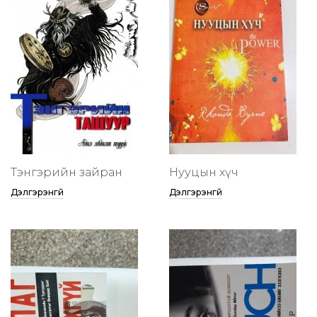
Тэнгэрийн зайран
Нууцын хүч
Дэлгэрэнгүй
Дэлгэрэнгүй