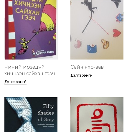
Чиний ирээдүй
Сайн нөхөр-аав
хичнээн сайхан гээч
Дэлгэрэнгүй
Дэлгэрэнгүй