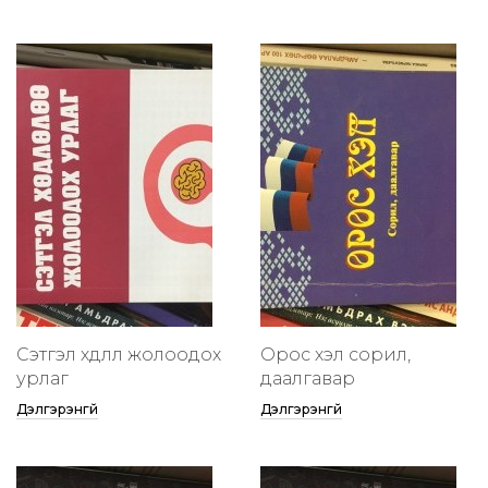
Сэтгэл хөдлөлөө жолоодох
Орос хэл сорил,
урлаг
даалгавар
Дэлгэрэнгүй
Дэлгэрэнгүй