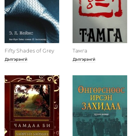
Fifty Shades of Grey
Тамга
Дэлгэрэнгүй
Дэлгэрэнгүй