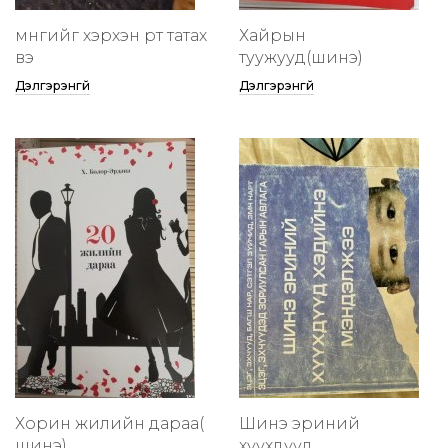
мөнгийг хэрхэн өөртөө татах
Хайрын
вэ
туужууд(шинэ)
Дэлгэрэнгүй
Дэлгэрэнгүй
Хорин жилийн дараа(
Шинэ эриний
шинэ)
хүүхдүүд