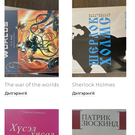
The war of the worlds
Sherlock Holmes
Дэлгэрэнгүй
Дэлгэрэнгүй