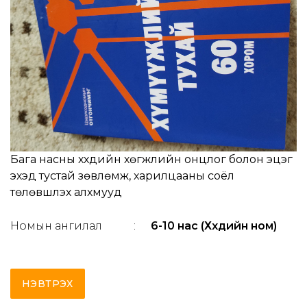
Бага насны хүүхдийн хөгжлийн онцлог болон эцэг
эхэд тустай зөвлөмж, харилцааны соёл
төлөвшүүлэх алхмууд
Номын ангилал
:
6-10 нас (Хүүхдийн ном)
НЭВТРЭХ