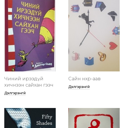
Чиний ирээдүй
Сайн нөхөр-аав
хичнээн сайхан гээч
Дэлгэрэнгүй
Дэлгэрэнгүй