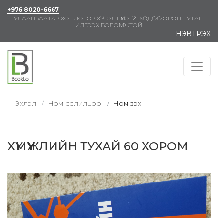
+976 8020-6667
УЛААНБААТАР ХОТ ДОТОР ХҮРГЭЛТ ҮНЭГҮЙ. ХӨДӨӨ ОРОН НУТАГТ
ИЛГЭЭХ БОЛОМЖТОЙ.
НЭВТРЭХ
Эхлэл
Ном солилцоо
Ном үзэх
ХҮМҮҮЖЛИЙН ТУХАЙ 60 ХОРОМ