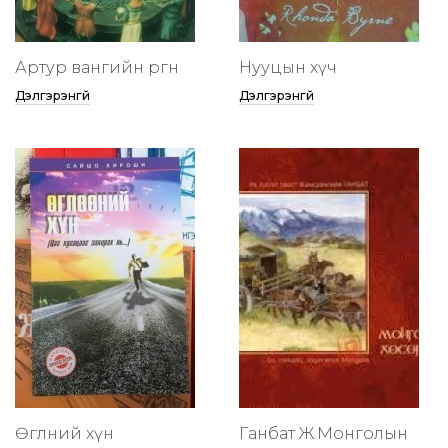
Артур вангийн өргөөнөө
Нууцын хүч
Дэлгэрэнгүй
Дэлгэрэнгүй
Өглөөний хүн
Ганбат Ж.Монголын