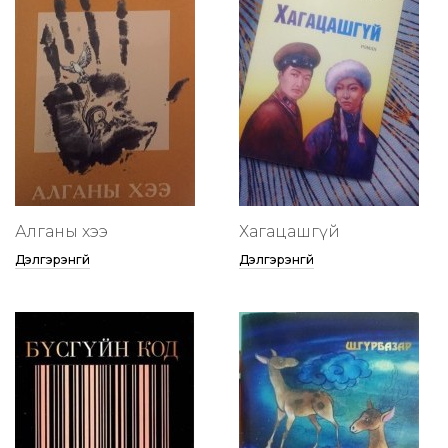
Алганы хээ
Хагацашгүй
Дэлгэрэнгүй
Дэлгэрэнгүй