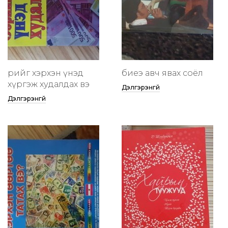
өөрийгөө хэрхэн үнэд
биеэ авч явах соёл
хүргэж худалдах вэ
Дэлгэрэнгүй
Дэлгэрэнгүй