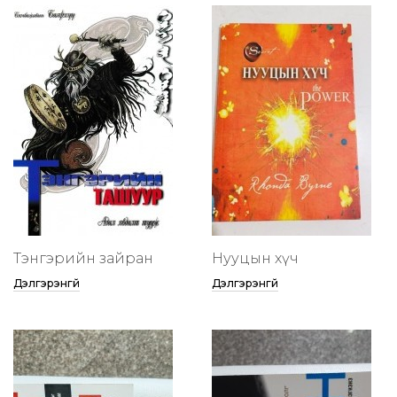
Тэнгэрийн зайран
Нууцын хүч
Дэлгэрэнгүй
Дэлгэрэнгүй