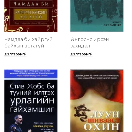
Чамдаа би хайргүй
Өнгөрснөөс ирсэн
байхын аргагүй
захидал
Дэлгэрэнгүй
Дэлгэрэнгүй