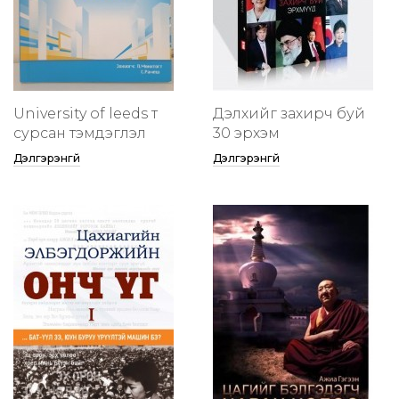
University of leeds т
Дэлхийг захирч буй
сурсан тэмдэглэл
30 эрхэм
Дэлгэрэнгүй
Дэлгэрэнгүй