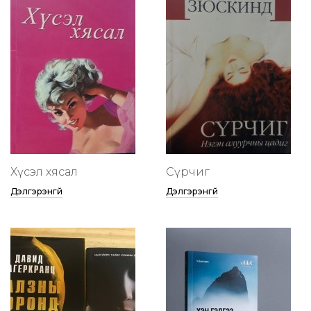
Хүсэл хясал
Сүрчиг
Дэлгэрэнгүй
Дэлгэрэнгүй