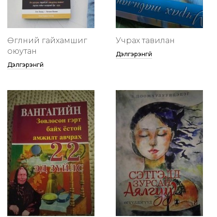
Өглөөний гайхамшиг
Учрах тавилан
оюутан
Дэлгэрэнгүй
Дэлгэрэнгүй