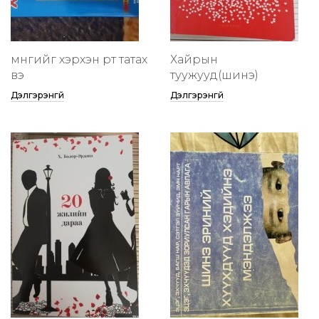
мөнгийг хэрхэн өөртөө татах
Хайрын
вэ
туужууд(шинэ)
Дэлгэрэнгүй
Дэлгэрэнгүй