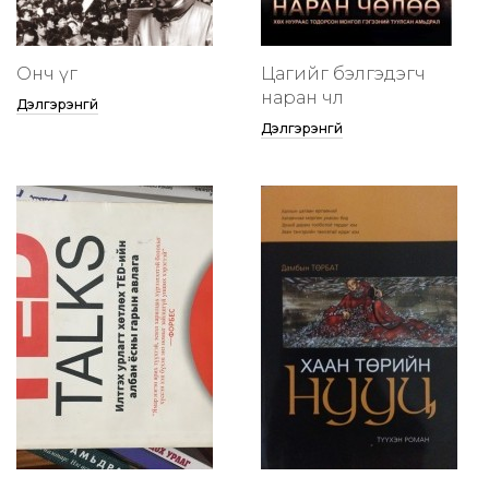
Онч үг
Цагийг бэлгэдэгч
наран чөлөө
Дэлгэрэнгүй
Дэлгэрэнгүй