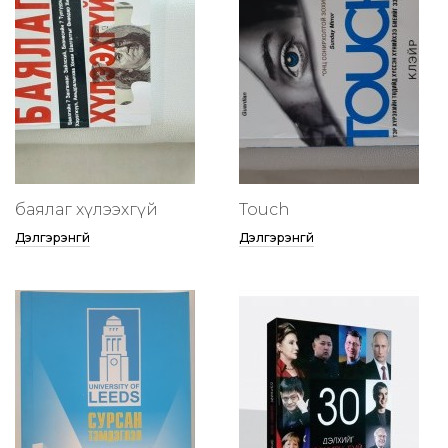
баялаг хүлээхгүй
Touch
Дэлгэрэнгүй
Дэлгэрэнгүй