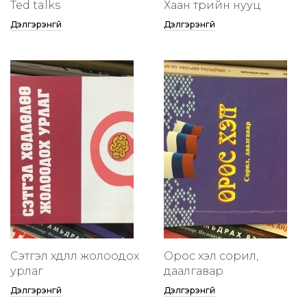
Ted talks
Хаан төрийн нууц
Дэлгэрэнгүй
Дэлгэрэнгүй
Сэтгэл хөдлөлөө жолоодох
Орос хэл сорил,
урлаг
даалгавар
Дэлгэрэнгүй
Дэлгэрэнгүй