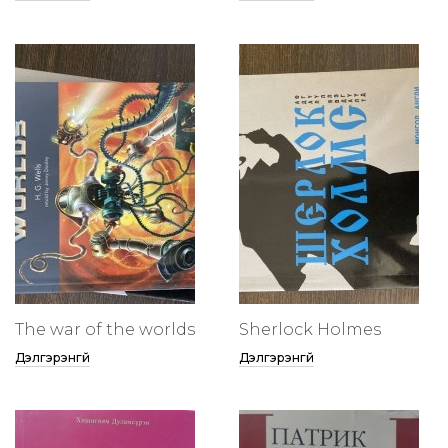
The war of the worlds
Sherlock Holmes
Дэлгэрэнгүй
Дэлгэрэнгүй