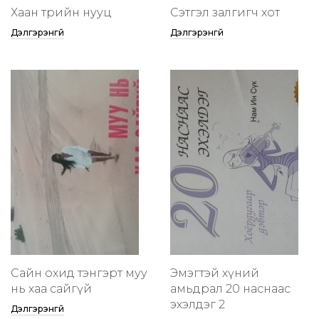
Хаан төрийн нууц
Сэтгэл залгигч хот
Дэлгэрэнгүй
Дэлгэрэнгүй
Сайн охид тэнгэрт муу
Эмэгтэй хүний
нь хаа сайгүй
амьдрал 20 наснаас
эхэлдэг 2
Дэлгэрэнгүй