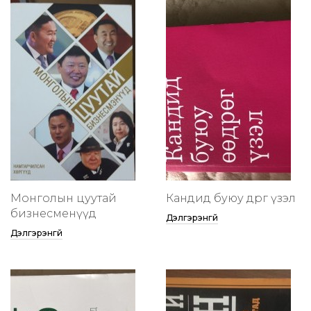
Монголын цуутай
Кандид буюу өөдрөг үзэл
бизнесменүүд
Дэлгэрэнгүй
Дэлгэрэнгүй