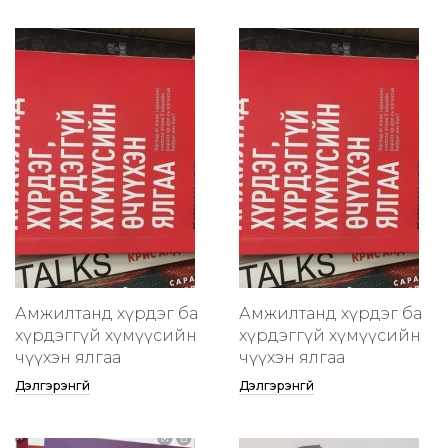
Амжилтанд хүрдэг ба
Амжилтанд хүрдэг ба
хүрдэггүй хүмүүсийн
хүрдэггүй хүмүүсийн
өчүүхэн ялгаа
өчүүхэн ялгаа
Дэлгэрэнгүй
Дэлгэрэнгүй