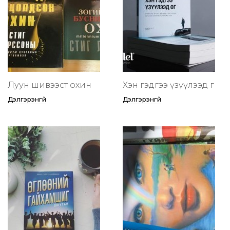
Луун шивээст охин
Хэн гэдгээ үзүүлээд өг
Дэлгэрэнгүй
Дэлгэрэнгүй