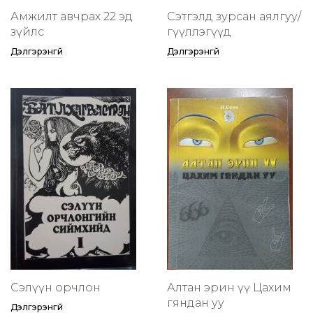
Амжилт авчрах 22 эд
Сэтгэлд зурсан аялгуу/
зүйлс
өгүүллэгүүд
Дэлгэрэнгүй
Дэлгэрэнгүй
Сэлүүн орчлон
Алтан эрин үү Цахим
гяндан уу
Дэлгэрэнгүй