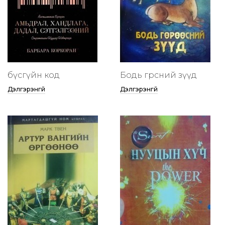
бүсгүйн код
Бодь гөрөөсний зүүд
Дэлгэрэнгүй
Дэлгэрэнгүй