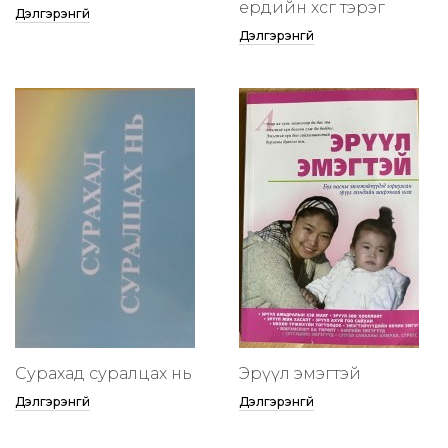
ердийн хөсөг тэрэг
Дэлгэрэнгүй
Дэлгэрэнгүй
Сурахад суралцах нь
Эрүүл эмэгтэй
Дэлгэрэнгүй
Дэлгэрэнгүй