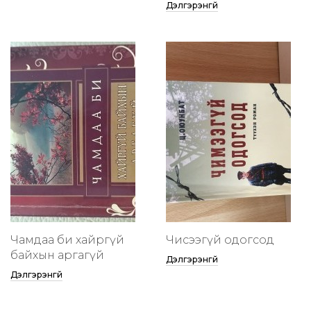
Дэлгэрэнгүй
Чамдаа би хайргүй
Чисээгүй одогсод
байхын аргагүй
Дэлгэрэнгүй
Дэлгэрэнгүй