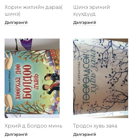
Хорин жилийн дараа(
Шинэ эриний
шинэ)
хүүхдүүд
Дэлгэрэнгүй
Дэлгэрэнгүй
Хөөрхий дөө Болдоо минь
Төөрөодсөн хувь заяа
Дэлгэрэнгүй
Дэлгэрэнгүй