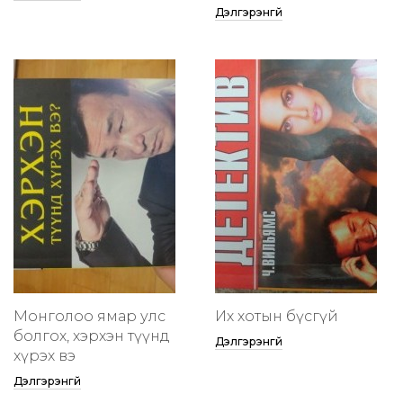
Дэлгэрэнгүй
Монголоо ямар улс
Их хотын бүсгүй
болгох, хэрхэн түүнд
Дэлгэрэнгүй
хүрэх вэ
Дэлгэрэнгүй