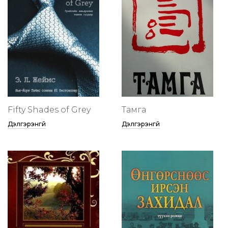
Fifty Shades of Grey
Тамга
Дэлгэрэнгүй
Дэлгэрэнгүй