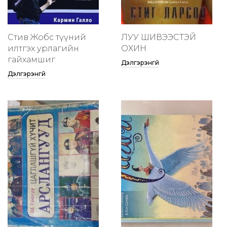
Стив Жобс түүний
ЛУУ ШИВЭЭСТЭЙ
илтгэх урлагийн
ОХИН
гайхамшиг
Дэлгэрэнгүй
Дэлгэрэнгүй