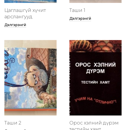
Цаглашгүй хүчит
Таши 1
арслангууд
Дэлгэрэнгүй
Дэлгэрэнгүй
Таши 2
Орос хэлний дүрэм
тестийн хамт