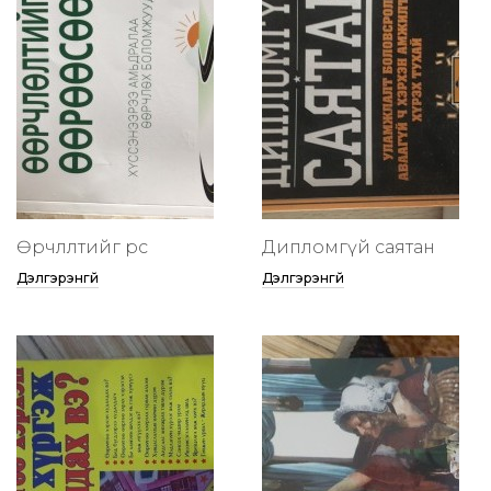
Өөрчлөлтийг өөрөөсөө
Дипломгүй саятан
Дэлгэрэнгүй
Дэлгэрэнгүй