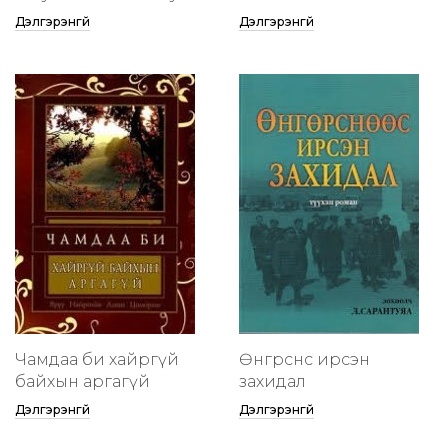
Дэлгэрэнгүй
Дэлгэрэнгүй
Чамдаа би хайргүй
Өнгөрснөөс ирсэн
байхын аргагүй
захидал
Дэлгэрэнгүй
Дэлгэрэнгүй