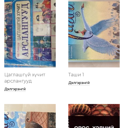
Цаглашгүй хүчит
Таши 1
арслангууд
Дэлгэрэнгүй
Дэлгэрэнгүй