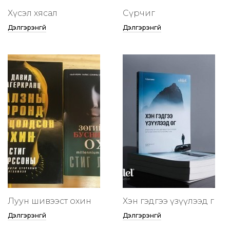
Хүсэл хясал
Сүрчиг
Дэлгэрэнгүй
Дэлгэрэнгүй
Луун шивээст охин
Хэн гэдгээ үзүүлээд өг
Дэлгэрэнгүй
Дэлгэрэнгүй