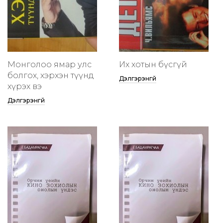
Монголоо ямар улс
Их хотын бүсгүй
болгох, хэрхэн түүнд
Дэлгэрэнгүй
хүрэх вэ
Дэлгэрэнгүй