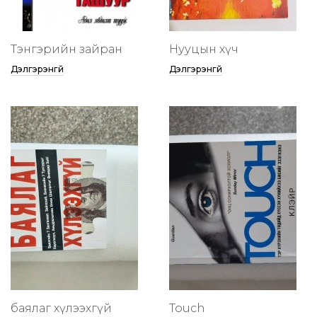
Тэнгэрийн зайран
Нууцын хүч
Дэлгэрэнгүй
Дэлгэрэнгүй
баялаг хүлээхгүй
Touch