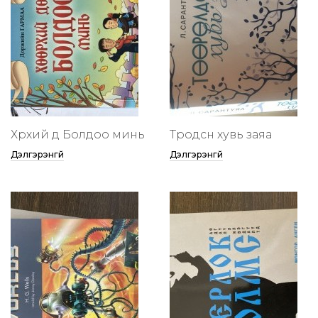
Хөөрхий дөө Болдоо минь
Төөрөодсөн хувь заяа
Дэлгэрэнгүй
Дэлгэрэнгүй