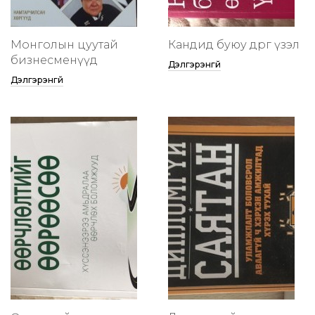
Монголын цуутай
Кандид буюу өөдрөг үзэл
бизнесменүүд
Дэлгэрэнгүй
Дэлгэрэнгүй