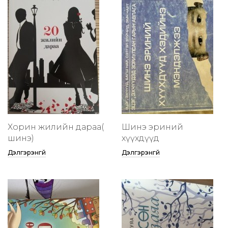
Хорин жилийн дараа(
Шинэ эриний
шинэ)
хүүхдүүд
Дэлгэрэнгүй
Дэлгэрэнгүй