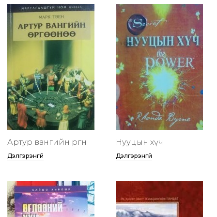
Артур вангийн өргөөнөө
Нууцын хүч
Дэлгэрэнгүй
Дэлгэрэнгүй