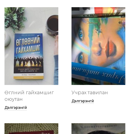
Өглөөний гайхамшиг
Учрах тавилан
оюутан
Дэлгэрэнгүй
Дэлгэрэнгүй