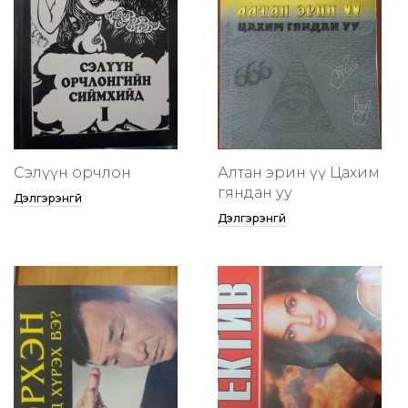
Сэлүүн орчлон
Алтан эрин үү Цахим
гяндан уу
Дэлгэрэнгүй
Дэлгэрэнгүй