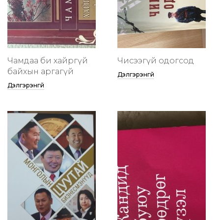
Чамдаа би хайргүй
Чисээгүй одогсод
байхын аргагүй
Дэлгэрэнгүй
Дэлгэрэнгүй