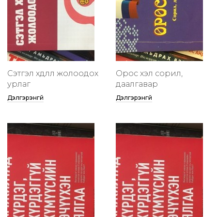
Сэтгэл хөдлөлөө жолоодох
Орос хэл сорил,
урлаг
даалгавар
Дэлгэрэнгүй
Дэлгэрэнгүй