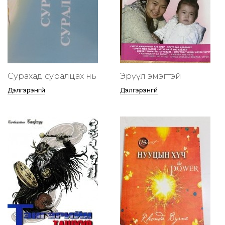
Сурахад суралцах нь
Эрүүл эмэгтэй
Дэлгэрэнгүй
Дэлгэрэнгүй