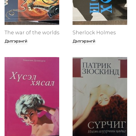
The war of the worlds
Sherlock Holmes
Дэлгэрэнгүй
Дэлгэрэнгүй