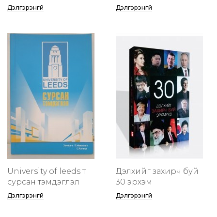
Дэлгэрэнгүй
Дэлгэрэнгүй
University of leeds т
Дэлхийг захирч буй
сурсан тэмдэглэл
30 эрхэм
Дэлгэрэнгүй
Дэлгэрэнгүй