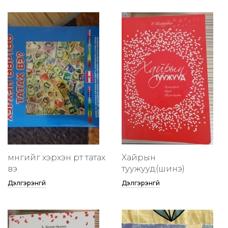
мөнгийг хэрхэн өөртөө татах
Хайрын
вэ
туужууд(шинэ)
Дэлгэрэнгүй
Дэлгэрэнгүй