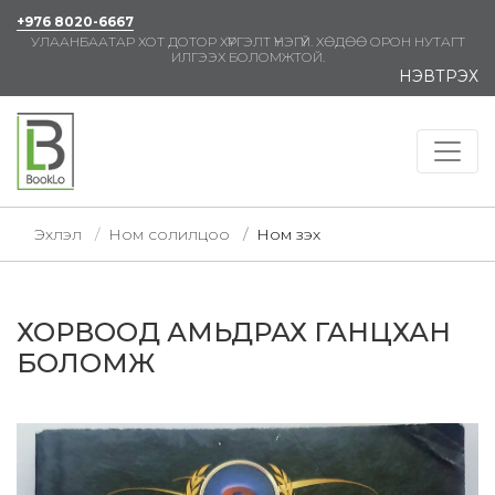
+976 8020-6667
УЛААНБААТАР ХОТ ДОТОР ХҮРГЭЛТ ҮНЭГҮЙ. ХӨДӨӨ ОРОН НУТАГТ
ИЛГЭЭХ БОЛОМЖТОЙ.
НЭВТРЭХ
Эхлэл
Ном солилцоо
Ном үзэх
ХОРВООД АМЬДРАХ ГАНЦХАН
БОЛОМЖ