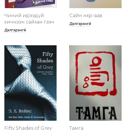
Чиний ирээдүй
Сайн нөхөр-аав
хичнээн сайхан гээч
Дэлгэрэнгүй
Дэлгэрэнгүй
Fifty Shades of Grey
Тамга