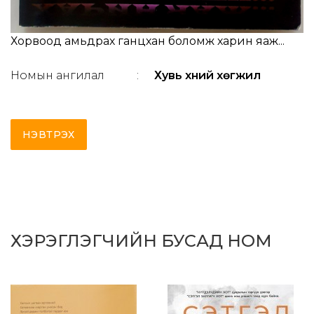
Хорвоод амьдрах ганцхан боломж харин яаж...
Номын ангилал
:
Хувь хүний хөгжил
НЭВТРЭХ
ХЭРЭГЛЭГЧИЙН БУСАД НОМ