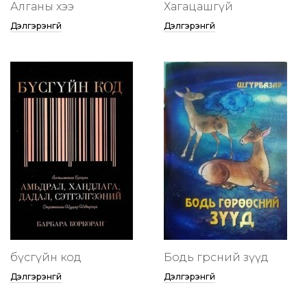
Алганы хээ
Хагацашгүй
Дэлгэрэнгүй
Дэлгэрэнгүй
бүсгүйн код
Бодь гөрөөсний зүүд
Дэлгэрэнгүй
Дэлгэрэнгүй