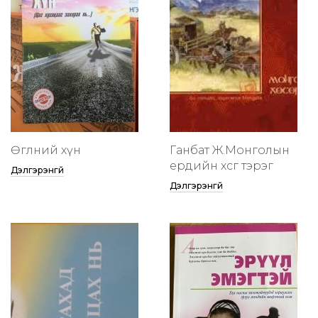
Өглөөний хүн
Ганбат Ж.Монголын
ердийн хөсөг тэрэг
Дэлгэрэнгүй
Дэлгэрэнгүй