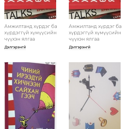
Амжилтанд хүрдэг ба
Амжилтанд хүрдэг ба
хүрдэггүй хүмүүсийн
хүрдэггүй хүмүүсийн
өчүүхэн ялгаа
өчүүхэн ялгаа
Дэлгэрэнгүй
Дэлгэрэнгүй