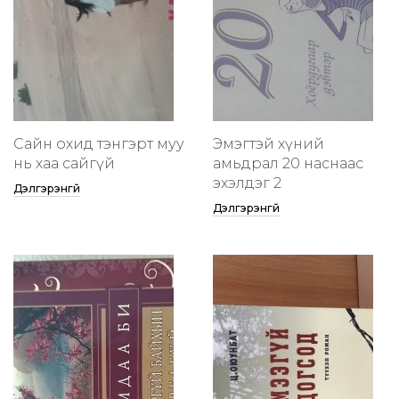
Сайн охид тэнгэрт муу
Эмэгтэй хүний
нь хаа сайгүй
амьдрал 20 наснаас
эхэлдэг 2
Дэлгэрэнгүй
Дэлгэрэнгүй