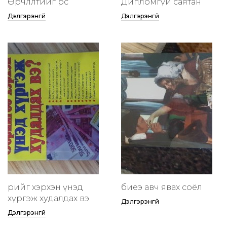
Өөрчлөлтийг өөрөөсөө
Дипломгүй саятан
Дэлгэрэнгүй
Дэлгэрэнгүй
өөрийгөө хэрхэн үнэд
биеэ авч явах соёл
хүргэж худалдах вэ
Дэлгэрэнгүй
Дэлгэрэнгүй