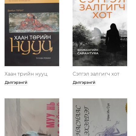
Хаан төрийн нууц
Сэтгэл залгигч хот
Дэлгэрэнгүй
Дэлгэрэнгүй