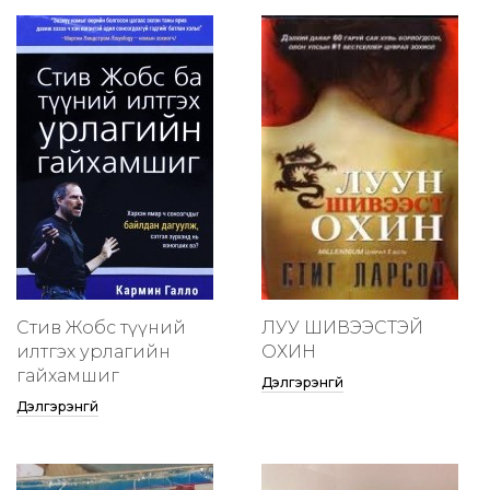
Стив Жобс түүний
ЛУУ ШИВЭЭСТЭЙ
илтгэх урлагийн
ОХИН
гайхамшиг
Дэлгэрэнгүй
Дэлгэрэнгүй