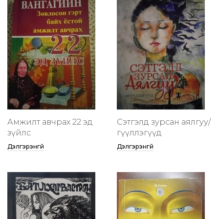
Амжилт авчрах 22 эд
Сэтгэлд зурсан аялгуу/
зүйлс
өгүүллэгүүд
Дэлгэрэнгүй
Дэлгэрэнгүй