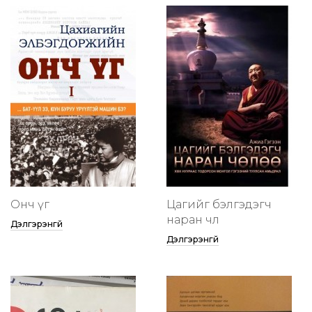
Онч үг
Цагийг бэлгэдэгч
наран чөлөө
Дэлгэрэнгүй
Дэлгэрэнгүй