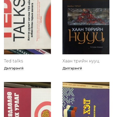
Ted talks
Хаан төрийн нууц
Дэлгэрэнгүй
Дэлгэрэнгүй