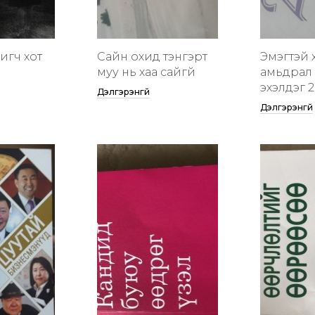
гигч хот
Сайн охид тэнгэрт
Эмэгтэй 
муу нь хаа сайгүй
амьдрал 
эхэлдэг 2
Дэлгэрэнгүй
Дэлгэрэнгүй