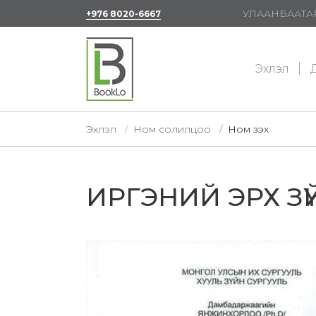
УЛААНБААТАР
+976 8020-6667
Эхлэл
Д
Эхлэл
Ном солилцоо
Ном үзэх
ИРГЭНИЙ ЭРХ ЗҮ