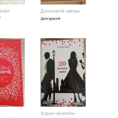
тийг
Дипломгүй саятан
ө
Дэлгэрэнгүй
Хорин жилийн