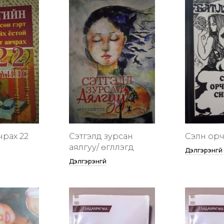
чрах 22
Сэтгэлд зурсан
Сэлүүн ор
аялгуу/ өгүүллэгүүд
Дэлгэрэнгүй
Дэлгэрэнгүй