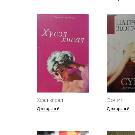
Хүсэл хясал
Сүрчиг
Дэлгэрэнгүй
Дэлгэрэнгүй