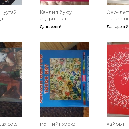
цуутай
Кандид буюу
Өөрчлөл
үд
өөдрөг үзэл
өөрөөсө
Дэлгэрэнгүй
Дэлгэрэнгүй
вах соёл
мөнгийг хэрхэн
Хайрын