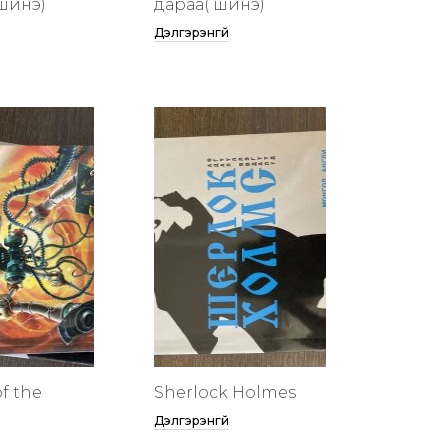
шинэ)
дараа( шинэ)
Дэлгэрэнгүй
f the
Sherlock Holmes
Дэлгэрэнгүй