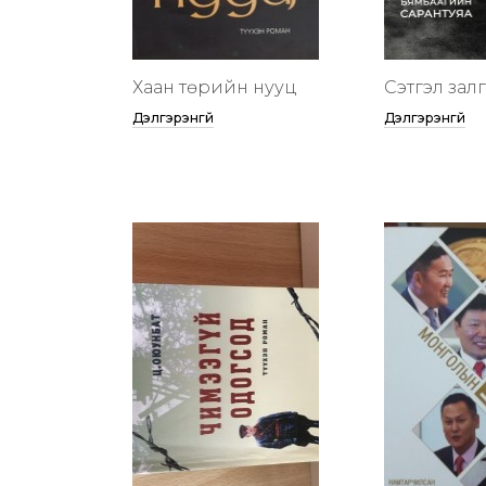
Хаан төрийн нууц
Сэтгэл зал
Дэлгэрэнгүй
Дэлгэрэнгүй