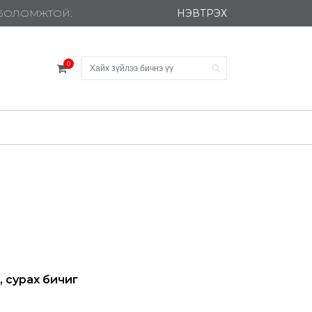
НЭВТРЭХ
Х БОЛОМЖТОЙ.
0
, сурах бичиг