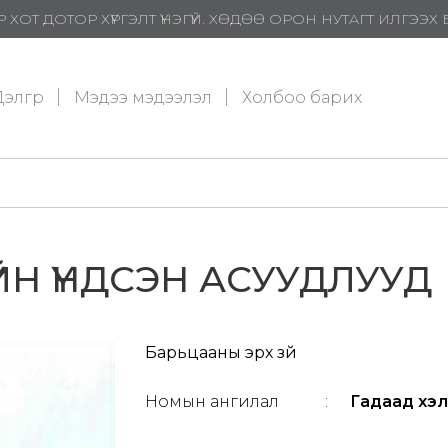
 ХОТ ДОТОР ХҮРГЭЛТ ҮНЭГҮЙ. ХӨДӨӨ ОРОН НУТАГТ ИЛГЭЭ
элгүүр
Мэдээ мэдээлэл
Холбоо барих
ЙН ҮНДСЭН АСУУДЛУУД
Барьцааны эрх зүй
Номын ангилал
:
Гадаад хэл