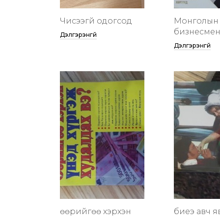
Чисээгүй одогсод
Монголын 
бизнесменү
Дэлгэрэнгүй
Дэлгэрэнгүй
өөрийгөө хэрхэн
биеэ авч я