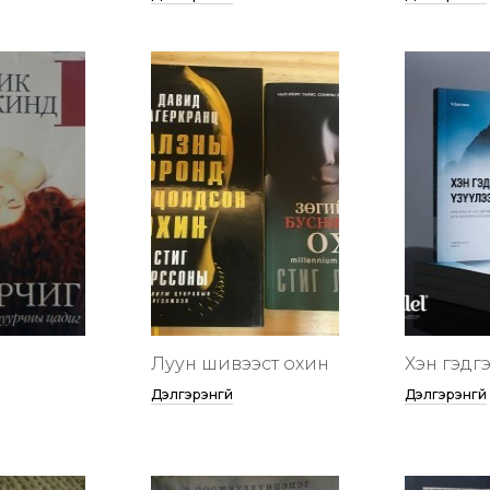
Луун шивээст охин
Хэн гэдгээ
Дэлгэрэнгүй
Дэлгэрэнгүй