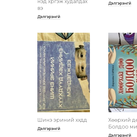
үнэд хүргэж худалдах
Дэлгэрэнгүй
вэ
Дэлгэрэнгүй
Шинэ эриний хүүхдүүд
Хөөрхий д
Болдоо м
Дэлгэрэнгүй
Дэлгэрэнгүй