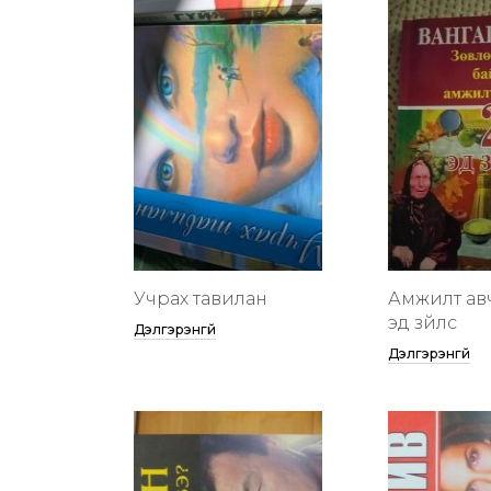
Учрах тавилан
Амжилт ав
эд зүйлс
Дэлгэрэнгүй
Дэлгэрэнгүй