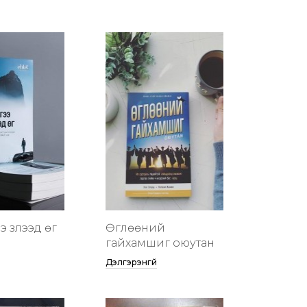
 үзүүлээд өг
Өглөөний
гайхамшиг оюутан
Дэлгэрэнгүй