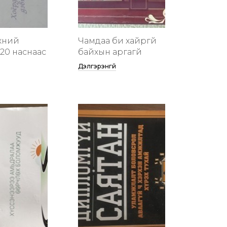
хүний
Чамдаа би хайргүй
20 наснаас
байхын аргагүй
Дэлгэрэнгүй