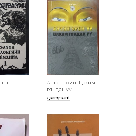
члон
Алтан эрин үү Цахим
гяндан уу
Дэлгэрэнгүй