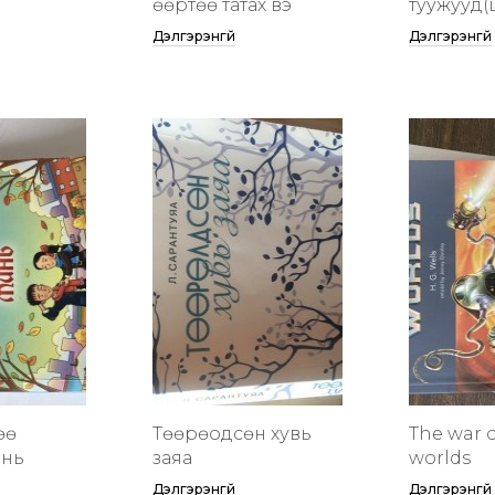
өөртөө татах вэ
туужууд(
Дэлгэрэнгүй
Дэлгэрэнгүй
өө
Төөрөодсөн хувь
The war o
инь
заяа
worlds
Дэлгэрэнгүй
Дэлгэрэнгүй