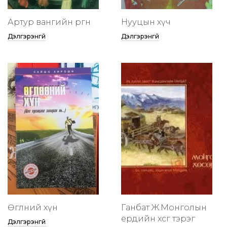
Артур вангийн өргөөнөө
Нууцын хүч
Дэлгэрэнгүй
Дэлгэрэнгүй
Өглөөний хүн
Ганбат Ж.Монголын
ердийн хөсөг тэрэг
Дэлгэрэнгүй