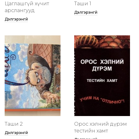
Цаглашгүй хүчит
Таши 1
арслангууд
Дэлгэрэнгүй
Дэлгэрэнгүй
Таши 2
Орос хэлний дүрэм
тестийн хамт
Дэлгэрэнгүй