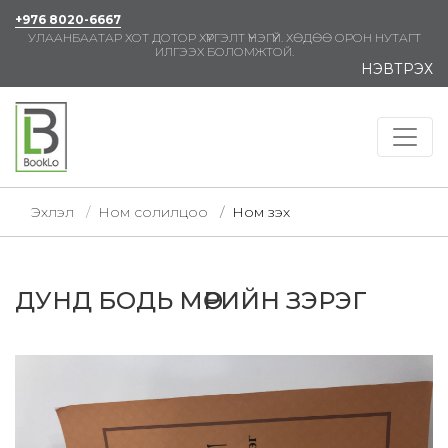
+976 8020-6667
УЛААНБААТАР ХОТ ДОТОР ХҮРГЭЛТ ҮНЭГҮЙ. ХӨДӨӨ ОРОН НУТАГТ
ИЛГЭЭХ БОЛОМЖТОЙ.
НЭВТРЭХ
Эхлэл
Ном солилцоо
Ном үзэх
ДУНД БОДЬ МӨРИЙН ЗЭРЭГ