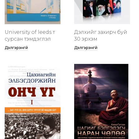
University of leeds т
Дэлхийг захирч буй
сурсан тэмдэглэл
30 эрхэм
Дэлгэрэнгүй
Дэлгэрэнгүй