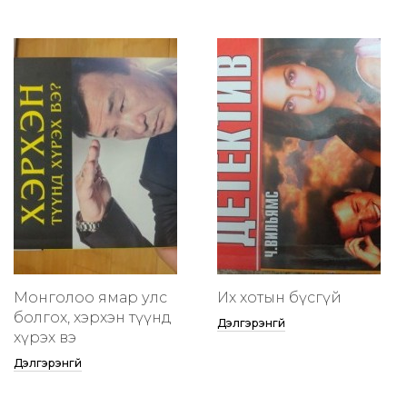
Монголоо ямар улс
Их хотын бүсгүй
болгох, хэрхэн түүнд
Дэлгэрэнгүй
хүрэх вэ
Дэлгэрэнгүй