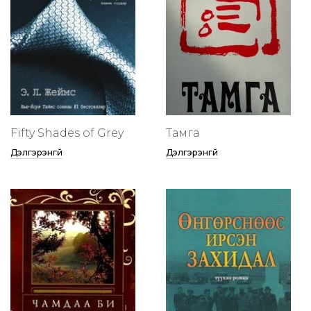
Fifty Shades of Grey
Тамга
Дэлгэрэнгүй
Дэлгэрэнгүй