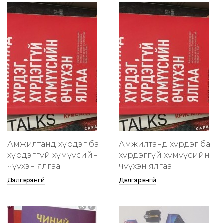
Амжилтанд хүрдэг ба
Амжилтанд хүрдэг ба
хүрдэггүй хүмүүсийн
хүрдэггүй хүмүүсийн
өчүүхэн ялгаа
өчүүхэн ялгаа
Дэлгэрэнгүй
Дэлгэрэнгүй