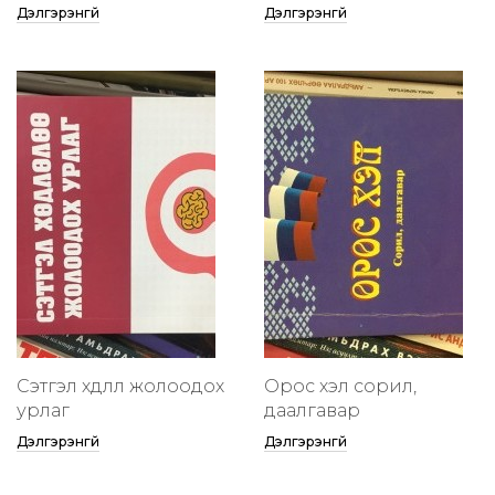
Дэлгэрэнгүй
Дэлгэрэнгүй
Сэтгэл хөдлөлөө жолоодох
Орос хэл сорил,
урлаг
даалгавар
Дэлгэрэнгүй
Дэлгэрэнгүй