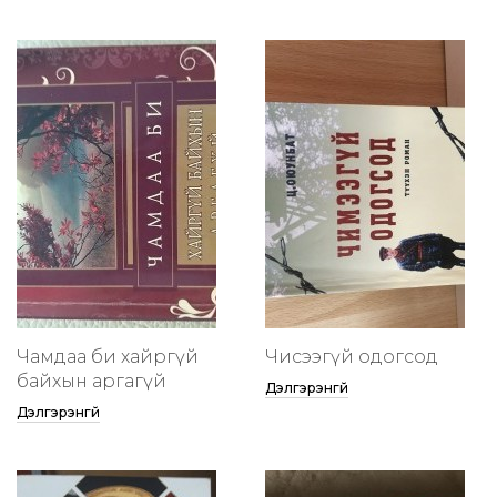
Чамдаа би хайргүй
Чисээгүй одогсод
байхын аргагүй
Дэлгэрэнгүй
Дэлгэрэнгүй