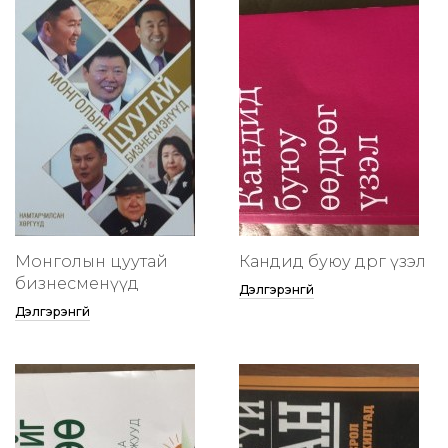
Монголын цуутай
Кандид буюу өөдрөг үзэл
бизнесменүүд
Дэлгэрэнгүй
Дэлгэрэнгүй