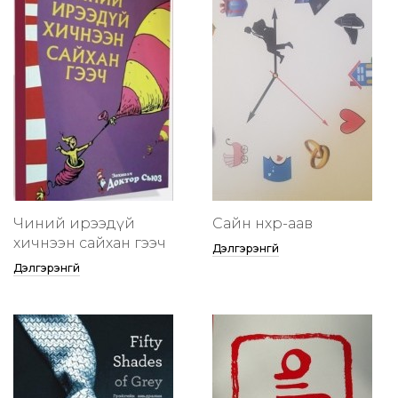
Чиний ирээдүй
Сайн нөхөр-аав
хичнээн сайхан гээч
Дэлгэрэнгүй
Дэлгэрэнгүй