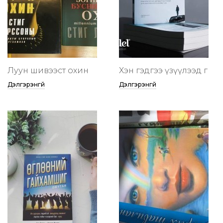
Луун шивээст охин
Хэн гэдгээ үзүүлээд өг
Дэлгэрэнгүй
Дэлгэрэнгүй