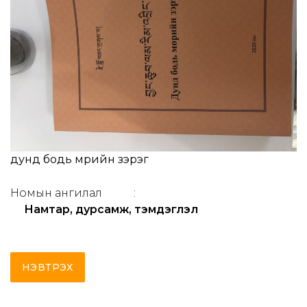
дунд бодь мөрийн зэрэг
Номын ангилал
:
Намтар, дурсамж, тэмдэглэл
НЭВТРЭХ