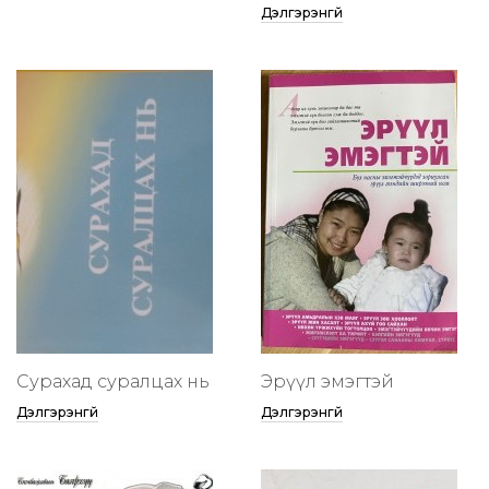
Дэлгэрэнгүй
Сурахад суралцах нь
Эрүүл эмэгтэй
Дэлгэрэнгүй
Дэлгэрэнгүй