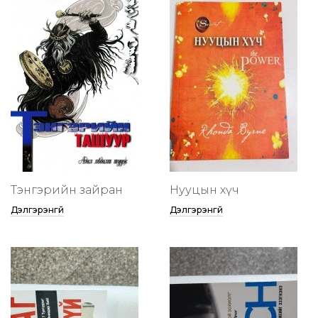
Тэнгэрийн зайран
Нууцын хүч
Дэлгэрэнгүй
Дэлгэрэнгүй