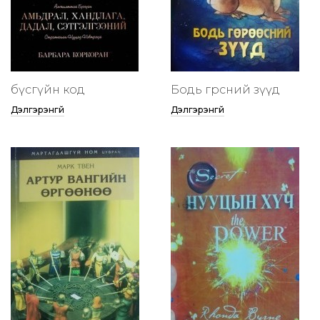
бүсгүйн код
Бодь гөрөөсний зүүд
Дэлгэрэнгүй
Дэлгэрэнгүй