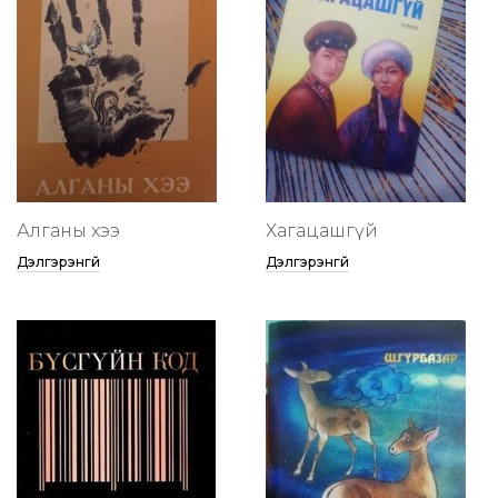
Алганы хээ
Хагацашгүй
Дэлгэрэнгүй
Дэлгэрэнгүй