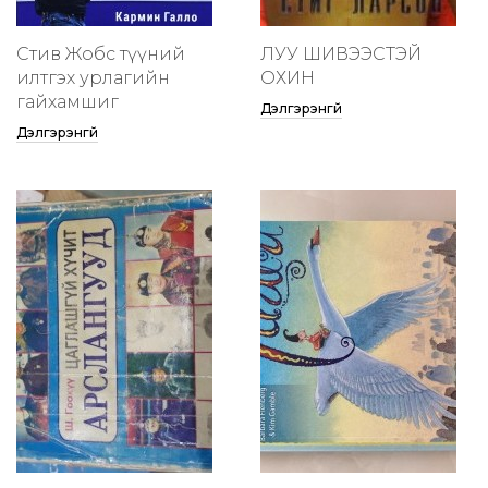
Стив Жобс түүний
ЛУУ ШИВЭЭСТЭЙ
илтгэх урлагийн
ОХИН
гайхамшиг
Дэлгэрэнгүй
Дэлгэрэнгүй