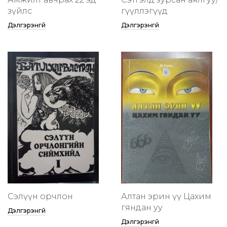
зүйлс
өгүүллэгүүд
Дэлгэрэнгүй
Дэлгэрэнгүй
Сэлүүн орчлон
Алтан эрин үү Цахим
гяндан уу
Дэлгэрэнгүй
Дэлгэрэнгүй