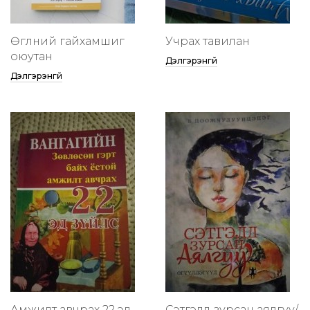
Өглөөний гайхамшиг
Учрах тавилан
оюутан
Дэлгэрэнгүй
Дэлгэрэнгүй
Амжилт авчрах 22 эд
Сэтгэлд зурсан аялгуу/