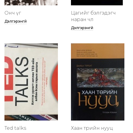
Онч үг
Цагийг бэлгэдэгч
наран чөлөө
Дэлгэрэнгүй
Дэлгэрэнгүй
Ted talks
Хаан төрийн нууц