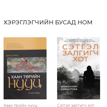
ХЭРЭГЛЭГЧИЙН БУСАД НОМ
Хаан төрийн нууц
Сэтгэл залгигч хот