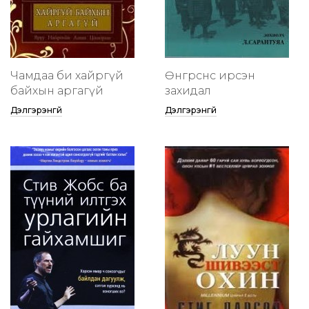
Чамдаа би хайргүй
Өнгөрснөөс ирсэн
байхын аргагүй
захидал
Дэлгэрэнгүй
Дэлгэрэнгүй