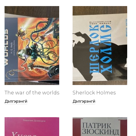
The war of the worlds
Sherlock Holmes
Дэлгэрэнгүй
Дэлгэрэнгүй