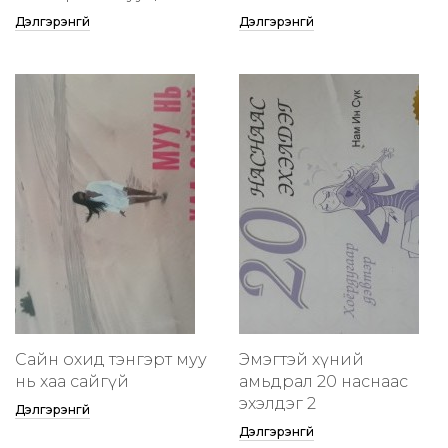
Дэлгэрэнгүй
Дэлгэрэнгүй
Сайн охид тэнгэрт муу
Эмэгтэй хүний
нь хаа сайгүй
амьдрал 20 наснаас
эхэлдэг 2
Дэлгэрэнгүй
Дэлгэрэнгүй