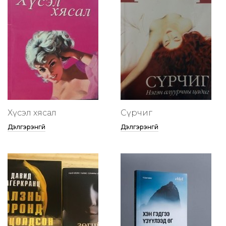
Хүсэл хясал
Сүрчиг
Дэлгэрэнгүй
Дэлгэрэнгүй