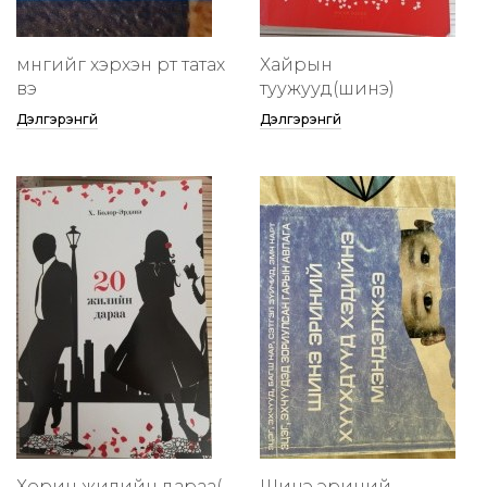
мөнгийг хэрхэн өөртөө татах
Хайрын
вэ
туужууд(шинэ)
Дэлгэрэнгүй
Дэлгэрэнгүй
Хорин жилийн дараа(
Шинэ эриний