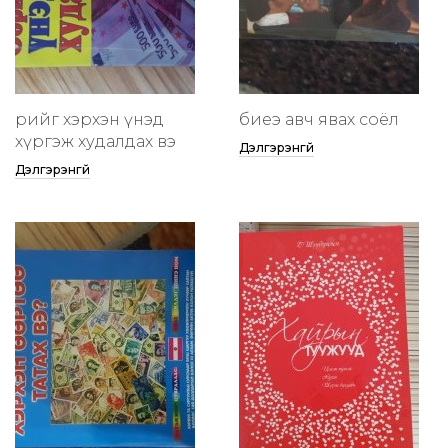
өөрийгөө хэрхэн үнэд
биеэ авч явах соёл
хүргэж худалдах вэ
Дэлгэрэнгүй
Дэлгэрэнгүй