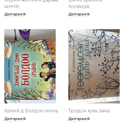
шинэ)
хүүхдүүд
Дэлгэрэнгүй
Дэлгэрэнгүй
Хөөрхий дөө Болдоо минь
Төөрөодсөн хувь заяа
Дэлгэрэнгүй
Дэлгэрэнгүй