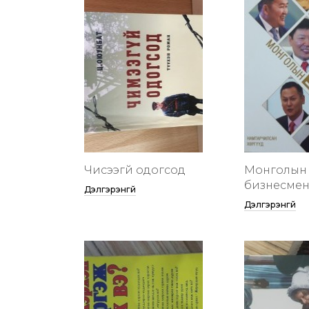
Чисээгүй одогсод
Монголын 
бизнесменү
Дэлгэрэнгүй
Дэлгэрэнгүй