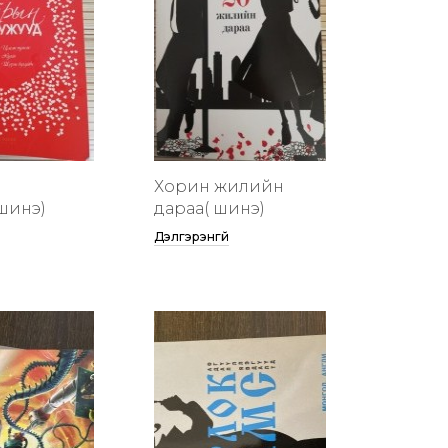
Хорин жилийн
шинэ)
дараа( шинэ)
Дэлгэрэнгүй