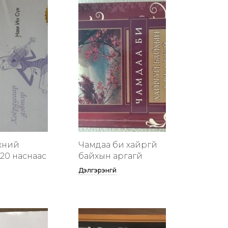
хүний
Чамдаа би хайргүй
20 наснаас
байхын аргагүй
Дэлгэрэнгүй