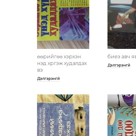
өөрийгөө хэрхэн
биеэ авч я
үнэд хүргэж худалдах
Дэлгэрэнгүй
вэ
Дэлгэрэнгүй