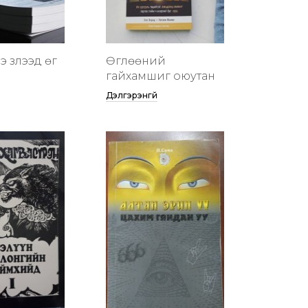
 үзүүлээд өг
Өглөөний
гайхамшиг оюутан
Дэлгэрэнгүй