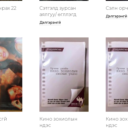
чрах 22
Сэтгэлд зурсан
Сэлүүн ор
аялгуу/ өгүүллэгүүд
Дэлгэрэнгүй
Дэлгэрэнгүй
сгүй
Кино зохиолын
Кино зо
үндэс
үндэс