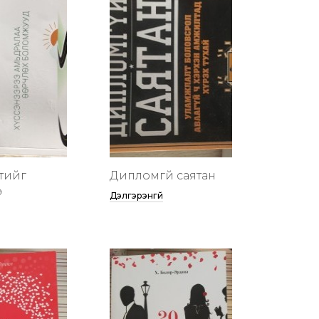
тийг
Дипломгүй саятан
ө
Дэлгэрэнгүй