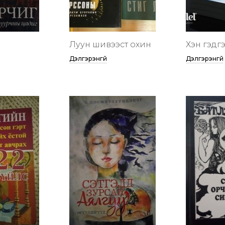
Луун шивээст охин
Хэн гэдгээ
Дэлгэрэнгүй
Дэлгэрэнгүй