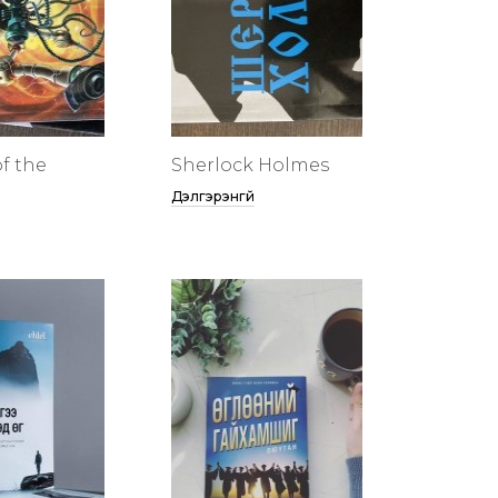
f the
Sherlock Holmes
Дэлгэрэнгүй