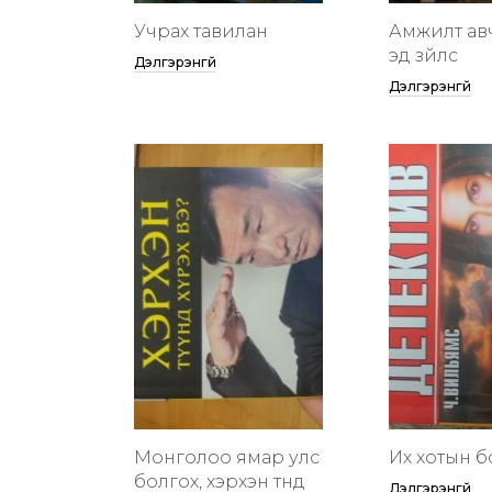
Учрах тавилан
Амжилт ав
эд зүйлс
Дэлгэрэнгүй
Дэлгэрэнгүй
Монголоо ямар улс
Их хотын бү
болгох, хэрхэн түүнд
Дэлгэрэнгүй