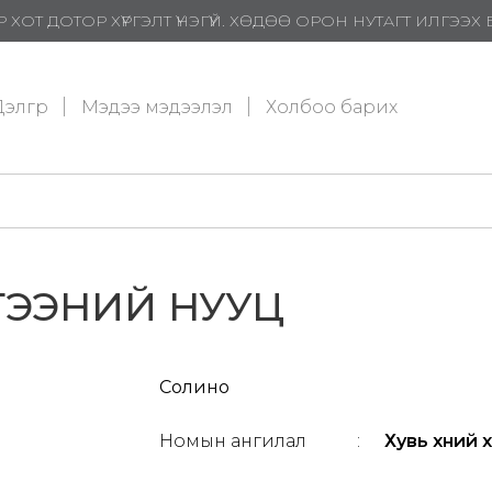
 ХОТ ДОТОР ХҮРГЭЛТ ҮНЭГҮЙ. ХӨДӨӨ ОРОН НУТАГТ ИЛГЭЭ
элгүүр
Мэдээ мэдээлэл
Холбоо барих
ГЭЭНИЙ НУУЦ
Солино
Номын ангилал
:
Хувь хүний