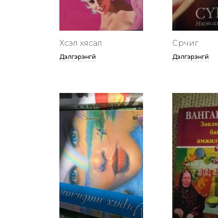
Хүсэл хясал
Сүрчиг
Дэлгэрэнгүй
Дэлгэрэнгүй