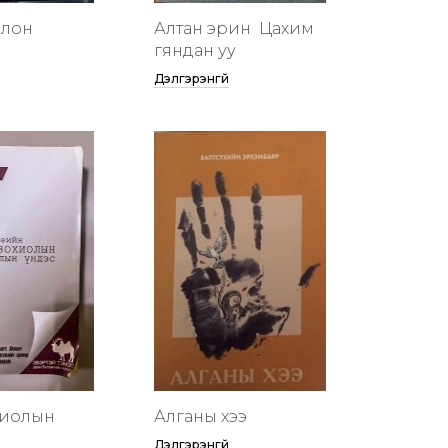
члон
Алтан эрин үү Цахим
гяндан уу
Дэлгэрэнгүй
хиолын
Алганы хээ
Дэлгэрэнгүй