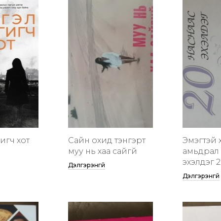
гигч хот
Сайн охид тэнгэрт
Эмэгтэй 
муу нь хаа сайгүй
амьдрал 
эхэлдэг 2
Дэлгэрэнгүй
Дэлгэрэнгүй