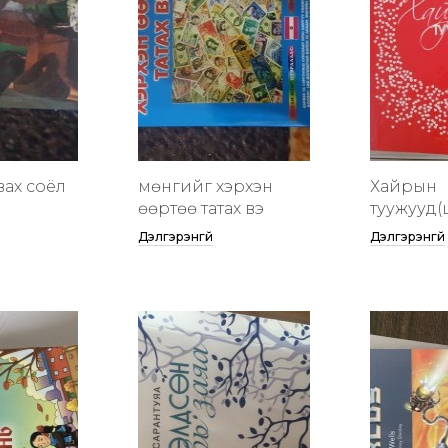
вах соёл
мөнгийг хэрхэн
Хайрын
өөртөө татах вэ
туужууд(
Дэлгэрэнгүй
Дэлгэрэнгүй