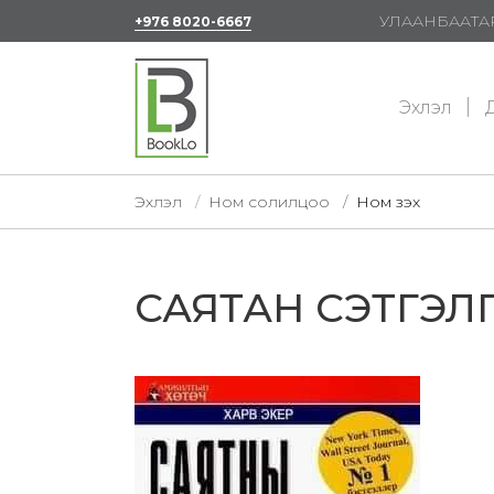
УЛААНБААТАР
+976 8020-6667
Эхлэл
Д
Эхлэл
Ном солилцоо
Ном үзэх
САЯТАН СЭТГЭЛ