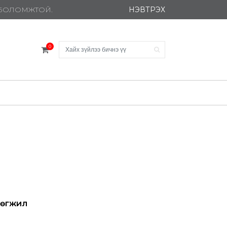
НЭВТРЭХ
Х БОЛОМЖТОЙ.
0
 хөгжил