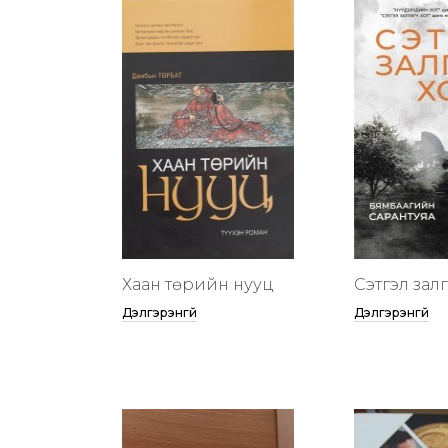
Хаан төрийн нууц
Сэтгэл зал
Дэлгэрэнгүй
Дэлгэрэнгүй