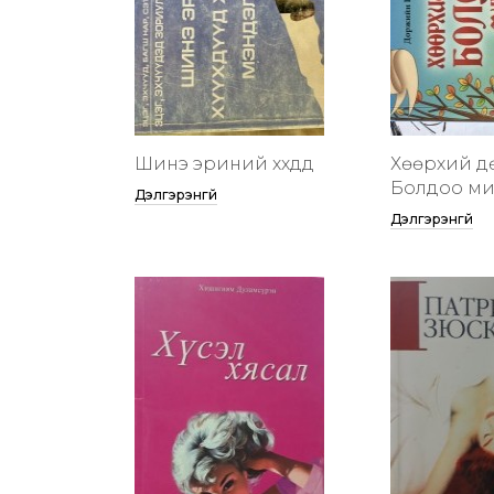
Шинэ эриний хүүхдүүд
Хөөрхий д
Болдоо м
Дэлгэрэнгүй
Дэлгэрэнгүй