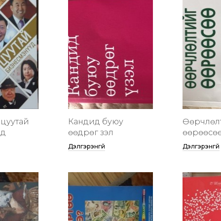
цуутай
Кандид буюу
Өөрчлөл
үд
өөдрөг үзэл
өөрөөсө
Дэлгэрэнгүй
Дэлгэрэнгүй