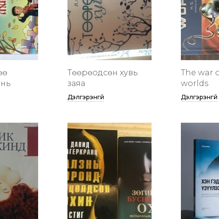
өө
Төөрөодсөн хувь
The war o
инь
заяа
worlds
Дэлгэрэнгүй
Дэлгэрэнгүй