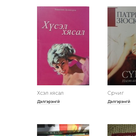
Хүсэл хясал
Сүрчиг
Дэлгэрэнгүй
Дэлгэрэнгүй