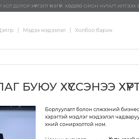
 ХОТ ДОТОР ХҮРГЭЛТ ҮНЭГҮЙ. ХӨДӨӨ ОРОН НУТАГТ ИЛГЭЭ
элгүүр
Мэдээ мэдээлэл
Холбоо барих
ЛАГ БУЮУ ХҮССЭНЭЭ ХҮ
Борлуулалт болон сүлжээний бизнес х
хэрэгтэй мэдлэг мэдээлэл чадваруу
хүний сонирхолтой ном.