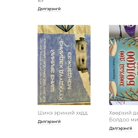
вэ
Дэлгэрэнгүй
Шинэ эриний хүүхдүүд
Хөөрхий д
Болдоо м
Дэлгэрэнгүй
Дэлгэрэнгүй