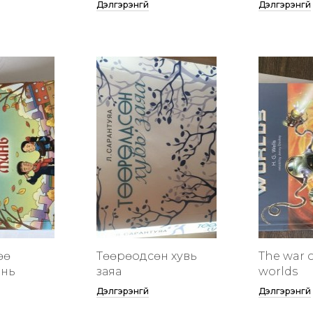
Дэлгэрэнгүй
Дэлгэрэнгүй
өө
Төөрөодсөн хувь
The war o
инь
заяа
worlds
Дэлгэрэнгүй
Дэлгэрэнгүй