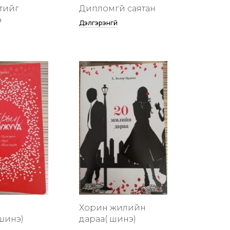
тийг
Дипломгүй саятан
ө
Дэлгэрэнгүй
Хорин жилийн
шинэ)
дараа( шинэ)