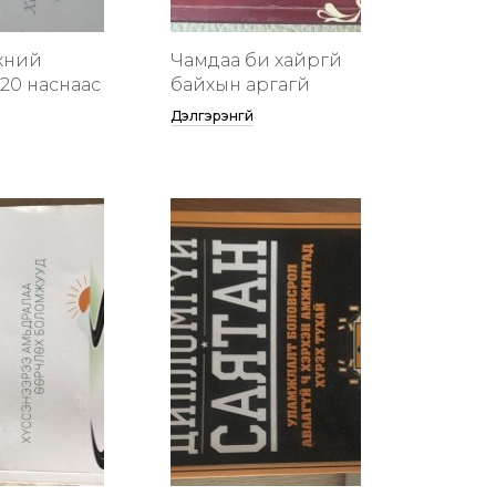
хүний
Чамдаа би хайргүй
20 наснаас
байхын аргагүй
Дэлгэрэнгүй