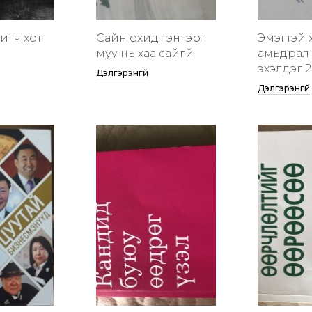
гигч хот
Сайн охид тэнгэрт
Эмэгтэй 
муу нь хаа сайгүй
амьдрал 
эхэлдэг 2
Дэлгэрэнгүй
Дэлгэрэнгүй