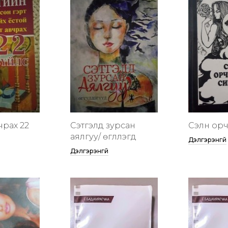
чрах 22
Сэтгэлд зурсан
Сэлүүн ор
аялгуу/ өгүүллэгүүд
Дэлгэрэнгүй
Дэлгэрэнгүй