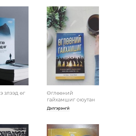
 үзүүлээд өг
Өглөөний
гайхамшиг оюутан
Дэлгэрэнгүй