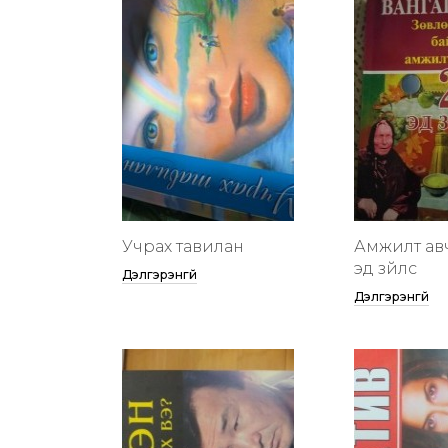
Учрах тавилан
Амжилт ав
эд зүйлс
Дэлгэрэнгүй
Дэлгэрэнгүй