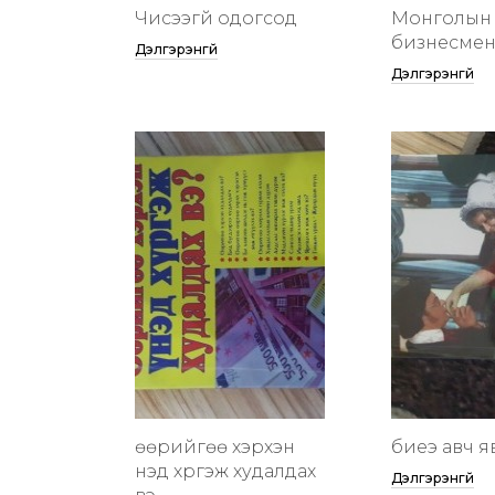
Чисээгүй одогсод
Монголын 
бизнесменү
Дэлгэрэнгүй
Дэлгэрэнгүй
өөрийгөө хэрхэн
биеэ авч я
үнэд хүргэж худалдах
Дэлгэрэнгүй