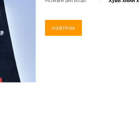
Номын ангилал
:
Хувь хүний
НЭВТРЭХ