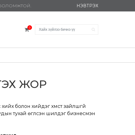
НЭВТРЭХ
Х БОЛОМЖТОЙ.
0
РТЭХ ЖОР
ийх болон хийдэг хүмүүст зайлшгүй
дын тухай өгүүлсэн шилдэг бизнесмэн