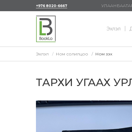
УЛААНБААТАР
+976 8020-6667
Эхлэл
Д
Эхлэл
Ном солилцоо
Ном үзэх
ТАРХИ УГААХ УР