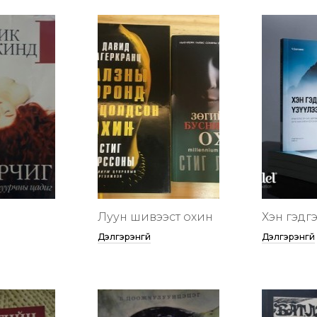
Луун шивээст охин
Хэн гэдгээ
Дэлгэрэнгүй
Дэлгэрэнгүй