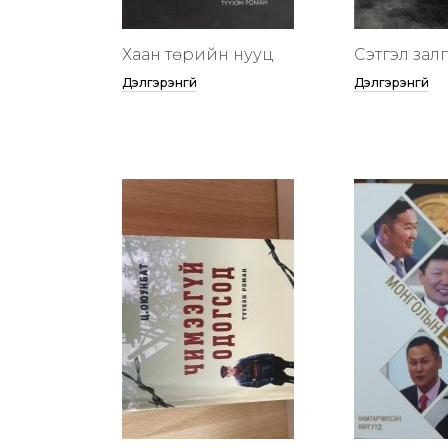
Хаан төрийн нууц
Сэтгэл зал
Дэлгэрэнгүй
Дэлгэрэнгүй