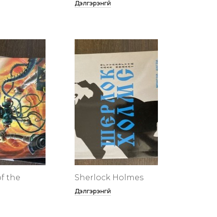
Дэлгэрэнгүй
f the
Sherlock Holmes
Дэлгэрэнгүй