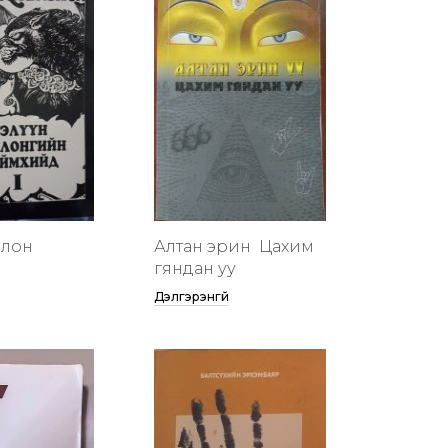
члон
Алтан эрин үү Цахим
гяндан уу
Дэлгэрэнгүй