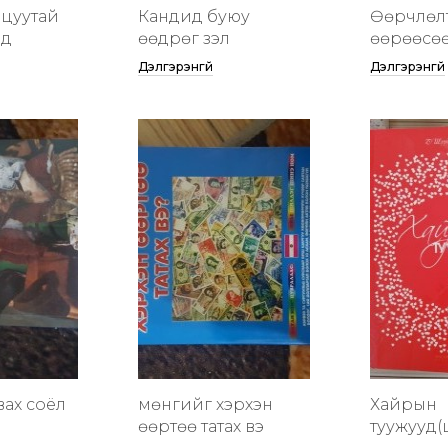
цуутай
Кандид буюу
Өөрчлөл
үд
өөдрөг үзэл
өөрөөсө
Дэлгэрэнгүй
Дэлгэрэнгүй
вах соёл
мөнгийг хэрхэн
Хайрын
өөртөө татах вэ
туужууд(