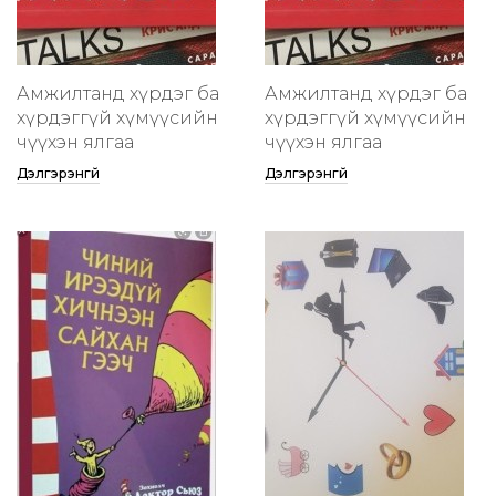
Амжилтанд хүрдэг ба
Амжилтанд хүрдэг ба
хүрдэггүй хүмүүсийн
хүрдэггүй хүмүүсийн
өчүүхэн ялгаа
өчүүхэн ялгаа
Дэлгэрэнгүй
Дэлгэрэнгүй