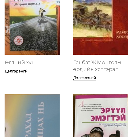
Өглөөний хүн
Ганбат Ж.Монголын
ердийн хөсөг тэрэг
Дэлгэрэнгүй
Дэлгэрэнгүй