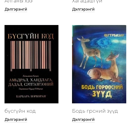
Алганы хээ
Хагацашгүй
Дэлгэрэнгүй
Дэлгэрэнгүй
бүсгүйн код
Бодь гөрөөсний зүүд
Дэлгэрэнгүй
Дэлгэрэнгүй