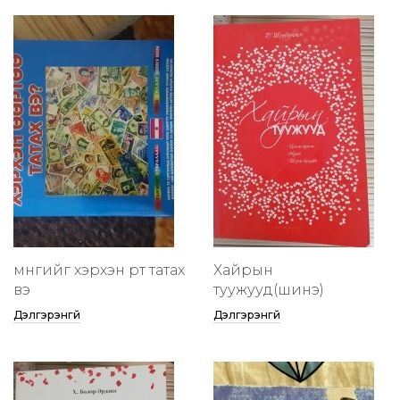
мөнгийг хэрхэн өөртөө татах
Хайрын
вэ
туужууд(шинэ)
Дэлгэрэнгүй
Дэлгэрэнгүй