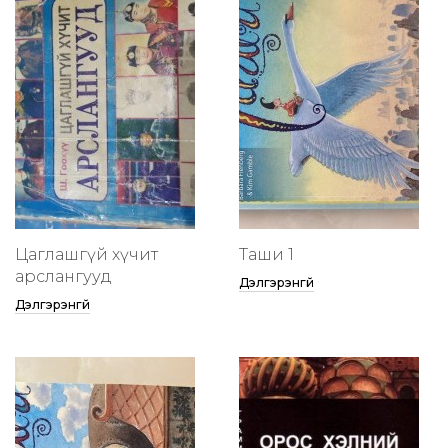
Цаглашгүй хүчит
Таши 1
арслангууд
Дэлгэрэнгүй
Дэлгэрэнгүй