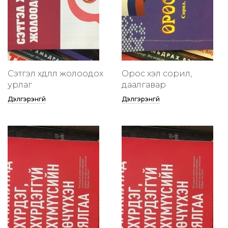
Сэтгэл хөдлөлөө жолоодох
Орос хэл сорил,
урлаг
даалгавар
Дэлгэрэнгүй
Дэлгэрэнгүй