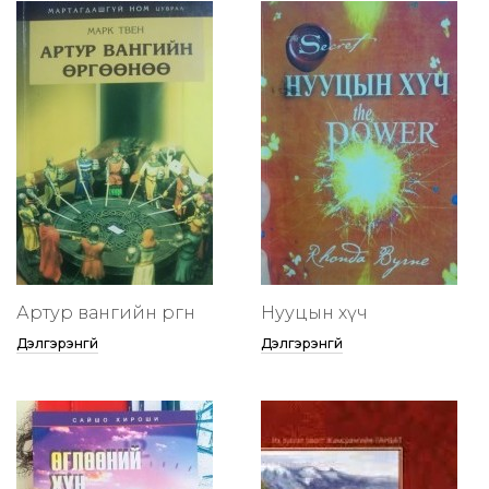
Артур вангийн өргөөнөө
Нууцын хүч
Дэлгэрэнгүй
Дэлгэрэнгүй