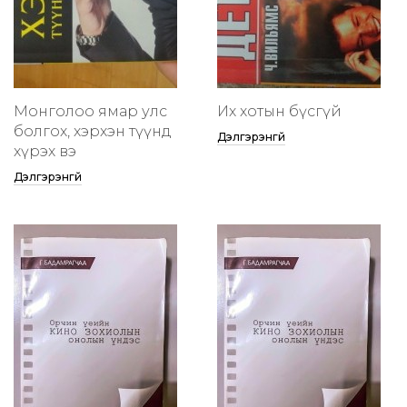
Монголоо ямар улс
Их хотын бүсгүй
болгох, хэрхэн түүнд
Дэлгэрэнгүй
хүрэх вэ
Дэлгэрэнгүй