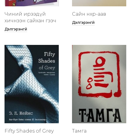
Чиний ирээдүй
Сайн нөхөр-аав
хичнээн сайхан гээч
Дэлгэрэнгүй
Дэлгэрэнгүй
Fifty Shades of Grey
Тамга