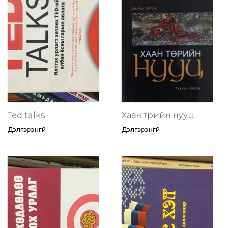
Ted talks
Хаан төрийн нууц
Дэлгэрэнгүй
Дэлгэрэнгүй