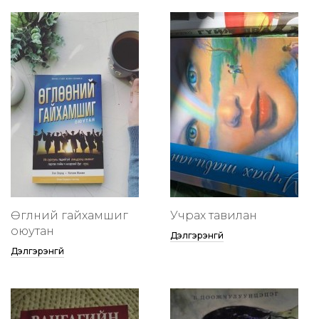
Өглөөний гайхамшиг
Учрах тавилан
оюутан
Дэлгэрэнгүй
Дэлгэрэнгүй