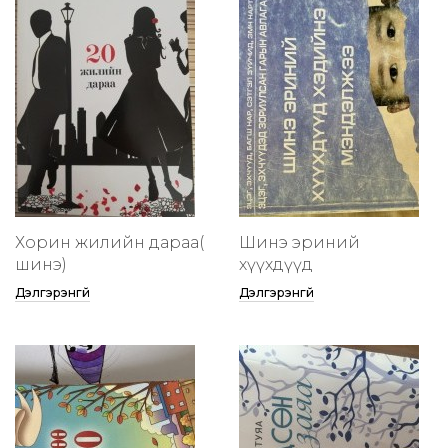
Хорин жилийн дараа(
Шинэ эриний
шинэ)
хүүхдүүд
Дэлгэрэнгүй
Дэлгэрэнгүй