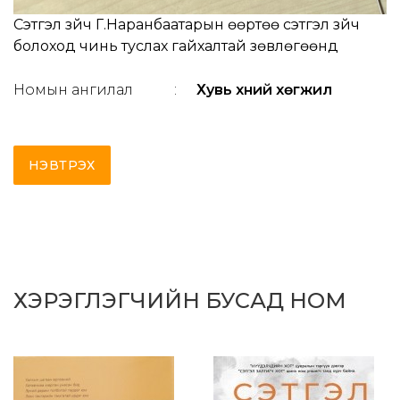
Сэтгэл зүйч Г.Наранбаатарын өөртөө сэтгэл зүйч
болоход чинь туслах гайхалтай зөвлөгөөнүүд
Номын ангилал
:
Хувь хүний хөгжил
НЭВТРЭХ
ХЭРЭГЛЭГЧИЙН БУСАД НОМ