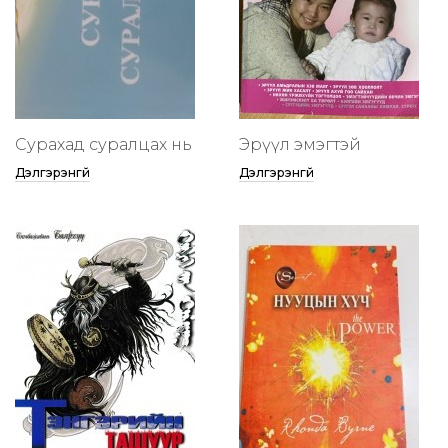
Сурахад суралцах нь
Эрүүл эмэгтэй
Дэлгэрэнгүй
Дэлгэрэнгүй