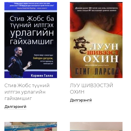
Стив Жобс түүний
ЛУУ ШИВЭЭСТЭЙ
илтгэх урлагийн
ОХИН
гайхамшиг
Дэлгэрэнгүй
Дэлгэрэнгүй