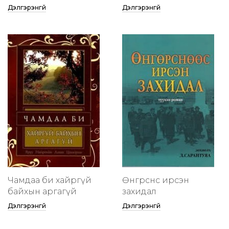
Дэлгэрэнгүй
Дэлгэрэнгүй
Чамдаа би хайргүй
Өнгөрснөөс ирсэн
байхын аргагүй
захидал
Дэлгэрэнгүй
Дэлгэрэнгүй