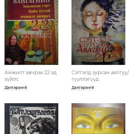
Амжилт авчрах 22 эд
Сэтгэлд зурсан аялгуу/
зүйлс
өгүүллэгүүд
Дэлгэрэнгүй
Дэлгэрэнгүй