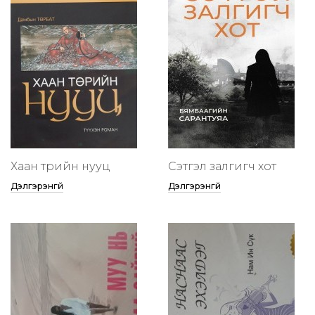
Хаан төрийн нууц
Сэтгэл залгигч хот
Дэлгэрэнгүй
Дэлгэрэнгүй