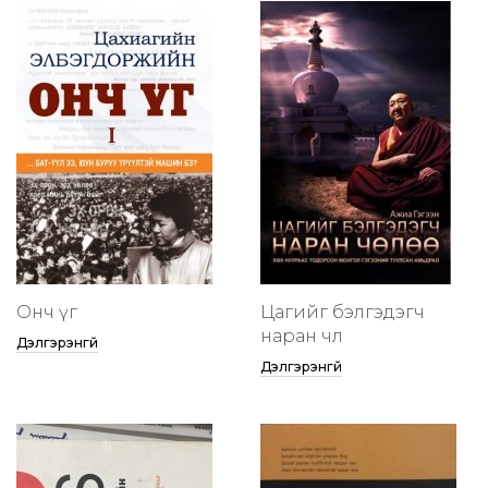
Онч үг
Цагийг бэлгэдэгч
наран чөлөө
Дэлгэрэнгүй
Дэлгэрэнгүй