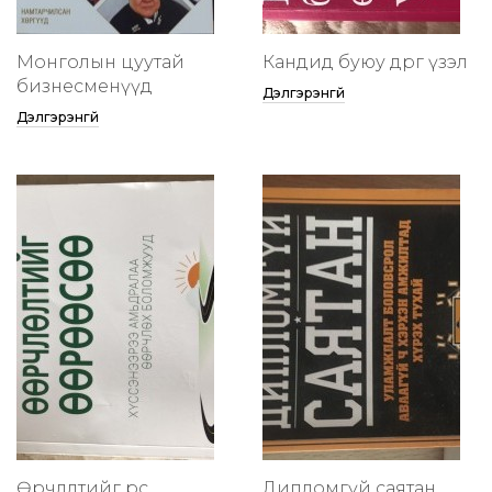
Монголын цуутай
Кандид буюу өөдрөг үзэл
бизнесменүүд
Дэлгэрэнгүй
Дэлгэрэнгүй
Өөрчлөлтийг өөрөөсөө
Дипломгүй саятан