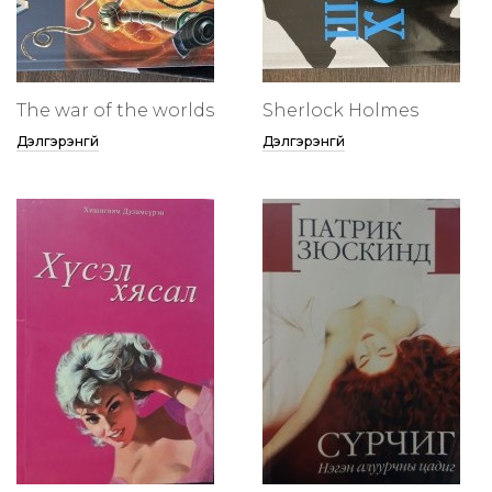
The war of the worlds
Sherlock Holmes
Дэлгэрэнгүй
Дэлгэрэнгүй