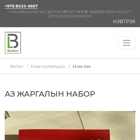
+976 8020-6667
УЛААНБААТАР ХОТ ДОТОР ХҮРГЭЛТ ҮНЭГҮЙ. ХӨДӨӨ ОРОН НУТАГТ
ИЛГЭЭХ БОЛОМЖТОЙ.
НЭВТРЭХ
Эхлэл
Ном солилцоо
Ном үзэх
АЗ ЖАРГАЛЫН НАБОР