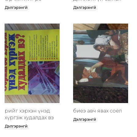
Дэлгэрэнгүй
Дэлгэрэнгүй
өөрийгөө хэрхэн үнэд
биеэ авч явах соёл
хүргэж худалдах вэ
Дэлгэрэнгүй
Дэлгэрэнгүй