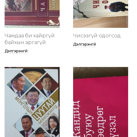
Чамдаа би хайргүй
Чисээгүй одогсод
байхын аргагүй
Дэлгэрэнгүй
Дэлгэрэнгүй