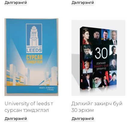
Дэлгэрэнгүй
Дэлгэрэнгүй
University of leeds т
Дэлхийг захирч буй
сурсан тэмдэглэл
30 эрхэм
Дэлгэрэнгүй
Дэлгэрэнгүй