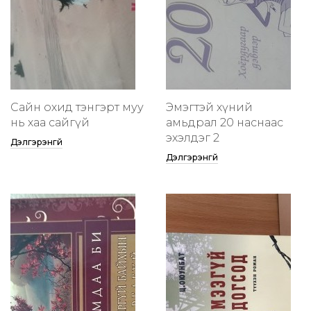
Сайн охид тэнгэрт муу
Эмэгтэй хүний
нь хаа сайгүй
амьдрал 20 наснаас
эхэлдэг 2
Дэлгэрэнгүй
Дэлгэрэнгүй