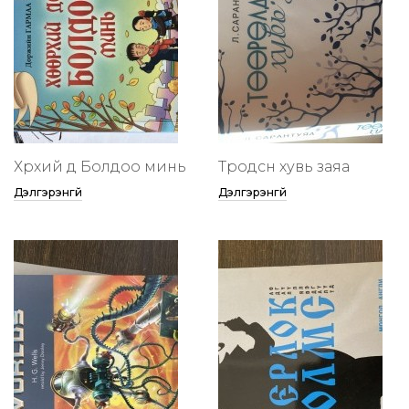
Хөөрхий дөө Болдоо минь
Төөрөодсөн хувь заяа
Дэлгэрэнгүй
Дэлгэрэнгүй