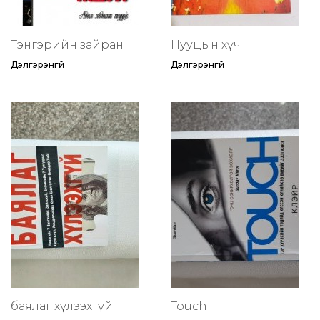
Тэнгэрийн зайран
Нууцын хүч
Дэлгэрэнгүй
Дэлгэрэнгүй
баялаг хүлээхгүй
Touch