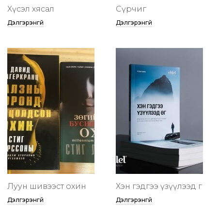
Хүсэл хясал
Сүрчиг
Дэлгэрэнгүй
Дэлгэрэнгүй
Луун шивээст охин
Хэн гэдгээ үзүүлээд өг
Дэлгэрэнгүй
Дэлгэрэнгүй