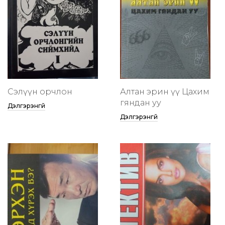
Сэлүүн орчлон
Алтан эрин үү Цахим
гяндан уу
Дэлгэрэнгүй
Дэлгэрэнгүй