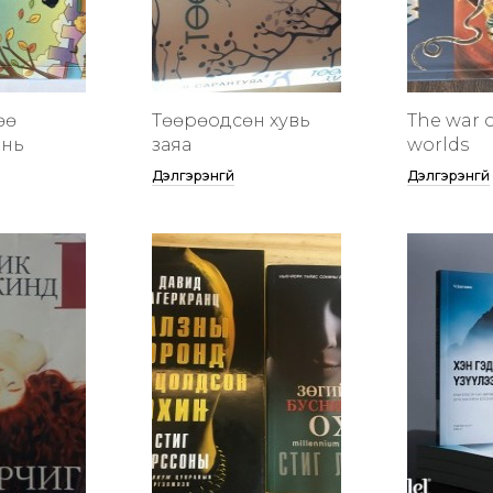
өө
Төөрөодсөн хувь
The war o
инь
заяа
worlds
Дэлгэрэнгүй
Дэлгэрэнгүй