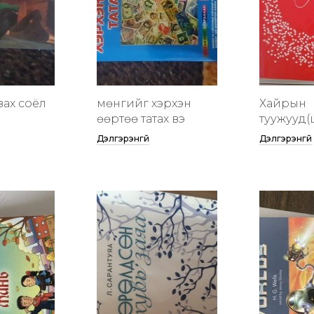
вах соёл
мөнгийг хэрхэн
Хайрын
өөртөө татах вэ
туужууд(
Дэлгэрэнгүй
Дэлгэрэнгүй