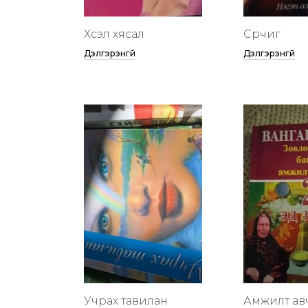
Хүсэл хясал
Сүрчиг
Дэлгэрэнгүй
Дэлгэрэнгүй
Учрах тавилан
Амжилт ав