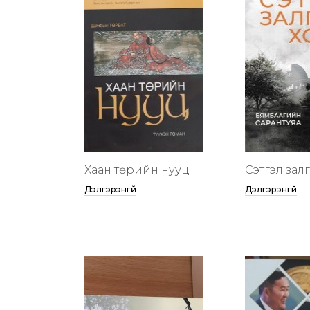
Хаан төрийн нууц
Сэтгэл зал
Дэлгэрэнгүй
Дэлгэрэнгүй