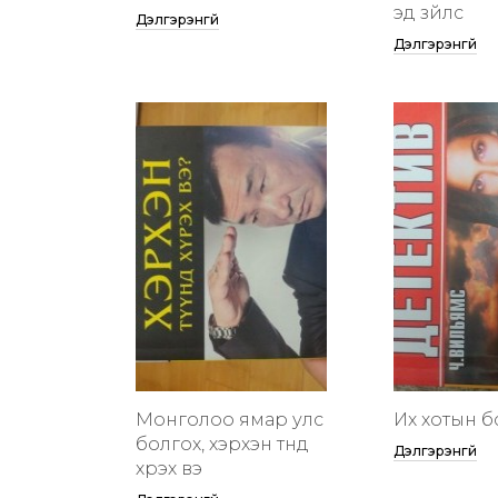
эд зүйлс
Дэлгэрэнгүй
Дэлгэрэнгүй
Монголоо ямар улс
Их хотын бү
болгох, хэрхэн түүнд
Дэлгэрэнгүй
хүрэх вэ