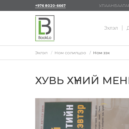
УЛААНБААТАР
+976 8020-6667
Эхлэл
Д
Эхлэл
Ном солилцоо
Ном үзэх
ХУВЬ ХҮНИЙ МЕ