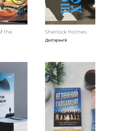
f the
Sherlock Holmes
Дэлгэрэнгүй