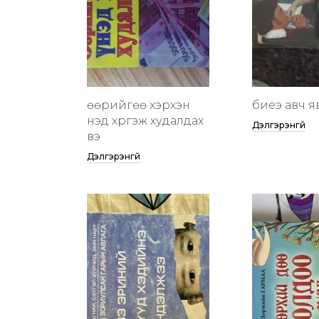
өөрийгөө хэрхэн
биеэ авч я
үнэд хүргэж худалдах
Дэлгэрэнгүй
вэ
Дэлгэрэнгүй