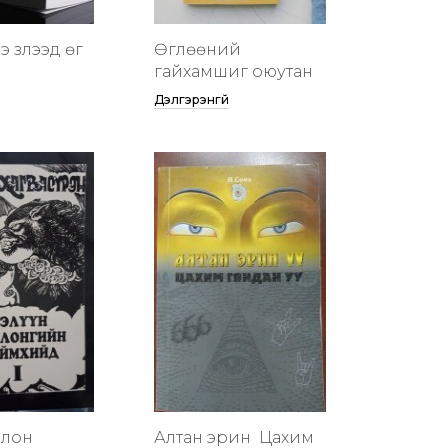
 үзүүлээд өг
Өглөөний
гайхамшиг оюутан
Дэлгэрэнгүй
члон
Алтан эрин үү Цахим