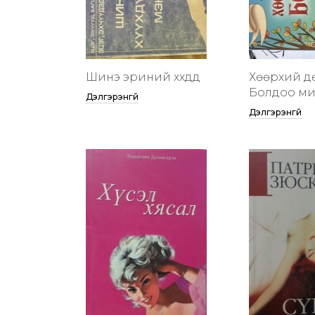
Шинэ эриний хүүхдүүд
Хөөрхий д
Болдоо м
Дэлгэрэнгүй
Дэлгэрэнгүй