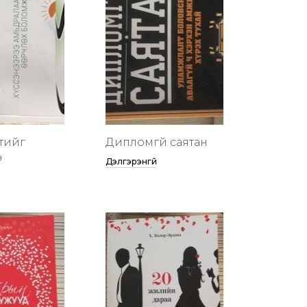
тийг
Дипломгүй саятан
ө
Дэлгэрэнгүй