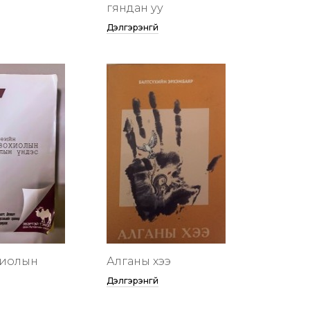
гяндан уу
Дэлгэрэнгүй
хиолын
Алганы хээ
Дэлгэрэнгүй