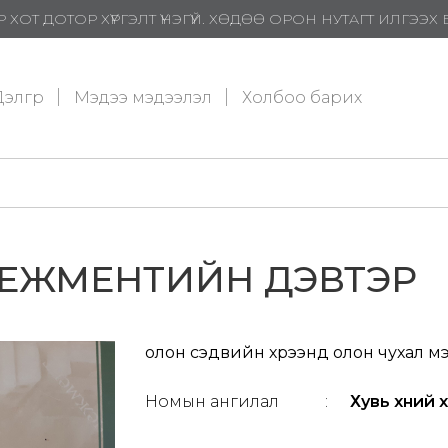
 ХОТ ДОТОР ХҮРГЭЛТ ҮНЭГҮЙ. ХӨДӨӨ ОРОН НУТАГТ ИЛГЭЭ
элгүүр
Мэдээ мэдээлэл
Холбоо барих
НЕЖМЕНТИЙН ДЭВТЭР
олон сэдвийн хүрээнд олон чухал м
Номын ангилал
:
Хувь хүний