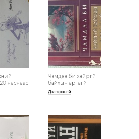
хүний
Чамдаа би хайргүй
20 наснаас
байхын аргагүй
Дэлгэрэнгүй