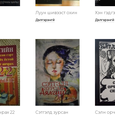
Луун шивээст охин
Хэн гэдгээ
Дэлгэрэнгүй
Дэлгэрэнгүй
чрах 22
Сэтгэлд зурсан
Сэлүүн ор