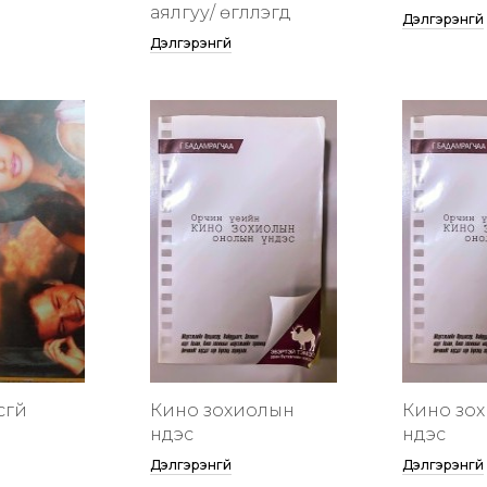
аялгуу/ өгүүллэгүүд
Дэлгэрэнгүй
Дэлгэрэнгүй
сгүй
Кино зохиолын
Кино зо
үндэс
үндэс
Дэлгэрэнгүй
Дэлгэрэнгүй