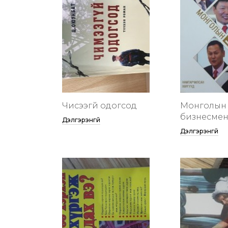
Чисээгүй одогсод
Монголын 
бизнесменү
Дэлгэрэнгүй
Дэлгэрэнгүй