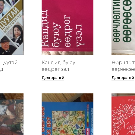
цуутай
Кандид буюу
Өөрчлөл
үд
өөдрөг үзэл
өөрөөсө
Дэлгэрэнгүй
Дэлгэрэнгүй