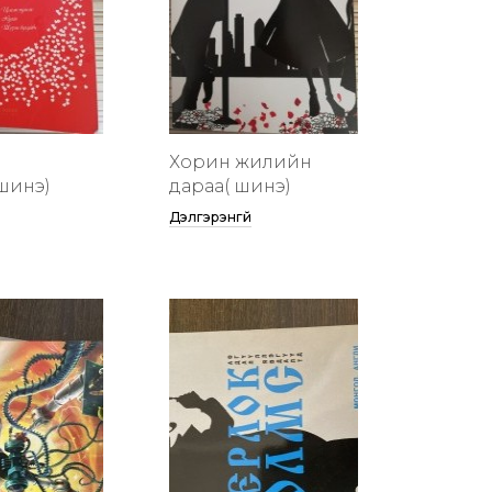
Хорин жилийн
шинэ)
дараа( шинэ)
Дэлгэрэнгүй