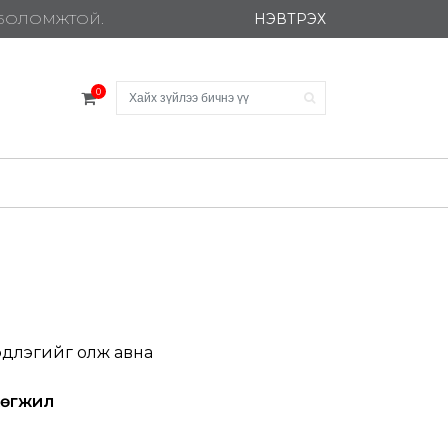
НЭВТРЭХ
Х БОЛОМЖТОЙ.
0
эдлэгийг олж авна
 хөгжил