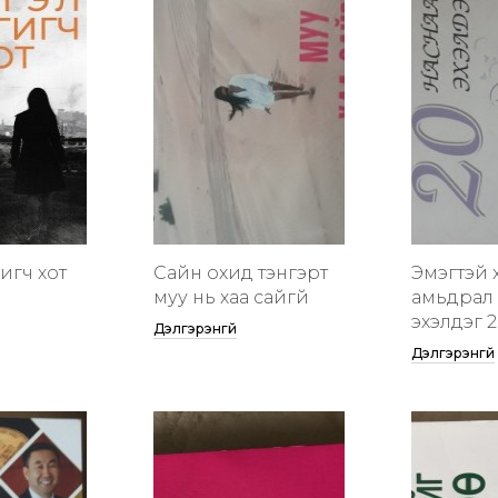
гигч хот
Сайн охид тэнгэрт
Эмэгтэй 
муу нь хаа сайгүй
амьдрал 
эхэлдэг 2
Дэлгэрэнгүй
Дэлгэрэнгүй