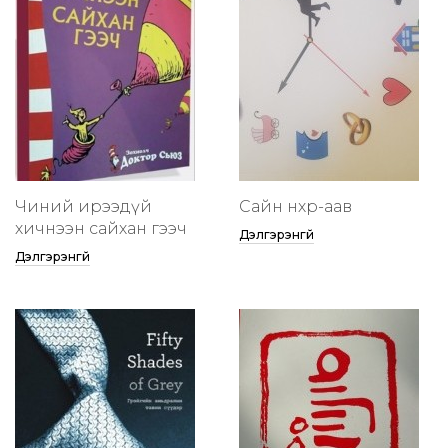
Чиний ирээдүй
Сайн нөхөр-аав
хичнээн сайхан гээч
Дэлгэрэнгүй
Дэлгэрэнгүй