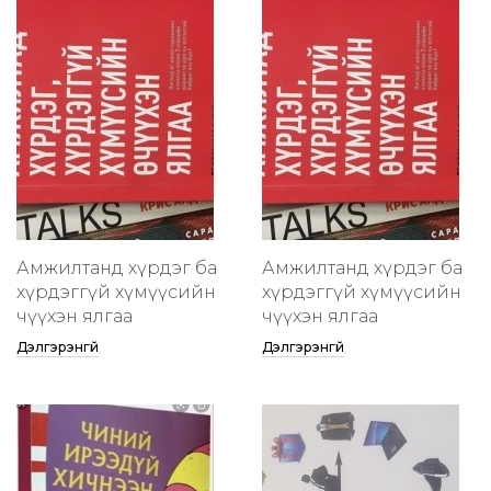
Амжилтанд хүрдэг ба
Амжилтанд хүрдэг ба
хүрдэггүй хүмүүсийн
хүрдэггүй хүмүүсийн
өчүүхэн ялгаа
өчүүхэн ялгаа
Дэлгэрэнгүй
Дэлгэрэнгүй