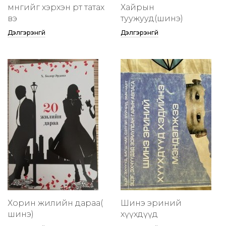
мөнгийг хэрхэн өөртөө татах
Хайрын
вэ
туужууд(шинэ)
Дэлгэрэнгүй
Дэлгэрэнгүй
Хорин жилийн дараа(
Шинэ эриний
шинэ)
хүүхдүүд