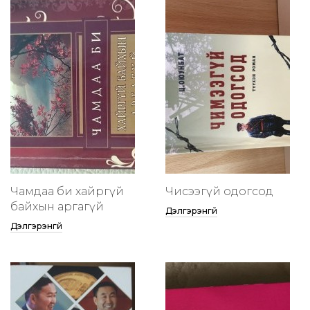
Чамдаа би хайргүй
Чисээгүй одогсод
байхын аргагүй
Дэлгэрэнгүй
Дэлгэрэнгүй