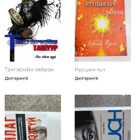
Тэнгэрийн зайран
Нууцын хүч
Дэлгэрэнгүй
Дэлгэрэнгүй