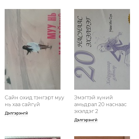
Сайн охид тэнгэрт муу
Эмэгтэй хүний
нь хаа сайгүй
амьдрал 20 наснаас
эхэлдэг 2
Дэлгэрэнгүй
Дэлгэрэнгүй