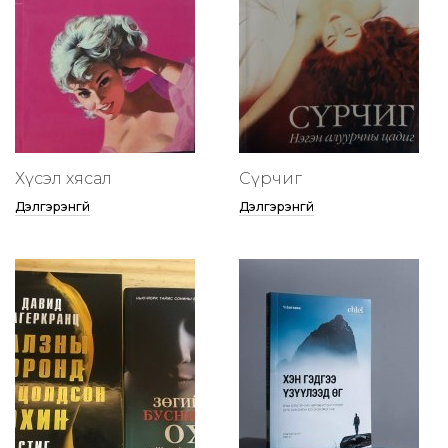
Хүсэл хясал
Сүрчиг
Дэлгэрэнгүй
Дэлгэрэнгүй