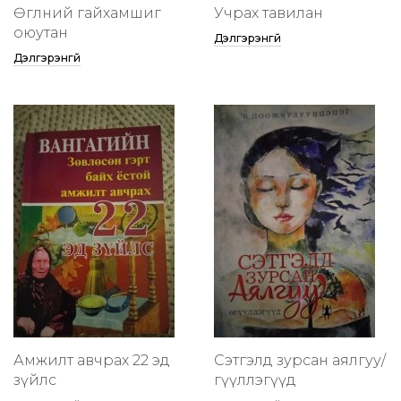
Өглөөний гайхамшиг
Учрах тавилан
оюутан
Дэлгэрэнгүй
Дэлгэрэнгүй
Амжилт авчрах 22 эд
Сэтгэлд зурсан аялгуу/
зүйлс
өгүүллэгүүд