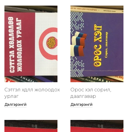
Сэтгэл хөдлөлөө жолоодох
Орос хэл сорил,
урлаг
даалгавар
Дэлгэрэнгүй
Дэлгэрэнгүй