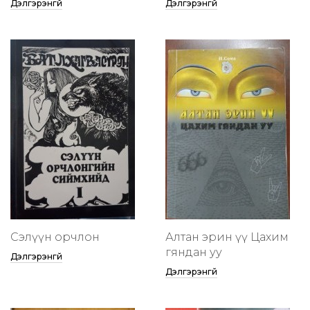
Дэлгэрэнгүй
Дэлгэрэнгүй
Сэлүүн орчлон
Алтан эрин үү Цахим
гяндан уу
Дэлгэрэнгүй
Дэлгэрэнгүй