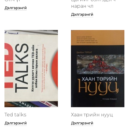
наран чөлөө
Дэлгэрэнгүй
Дэлгэрэнгүй
Ted talks
Хаан төрийн нууц
Дэлгэрэнгүй
Дэлгэрэнгүй