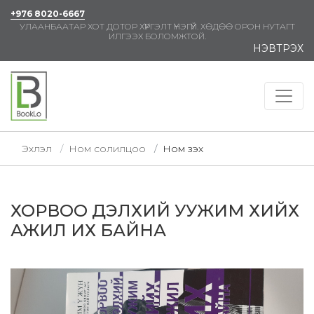
+976 8020-6667
УЛААНБААТАР ХОТ ДОТОР ХҮРГЭЛТ ҮНЭГҮЙ. ХӨДӨӨ ОРОН НУТАГТ
ИЛГЭЭХ БОЛОМЖТОЙ.
НЭВТРЭХ
Эхлэл
Ном солилцоо
Ном үзэх
ХОРВОО ДЭЛХИЙ УУЖИМ ХИЙХ
АЖИЛ ИХ БАЙНА