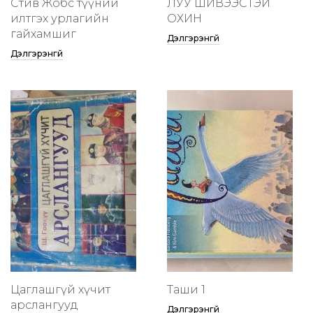
Стив Жобс түүний
ЛУУ ШИВЭЭСТЭЙ
илтгэх урлагийн
ОХИН
гайхамшиг
Дэлгэрэнгүй
Дэлгэрэнгүй
Цаглашгүй хүчит
Таши 1
арслангууд
Дэлгэрэнгүй