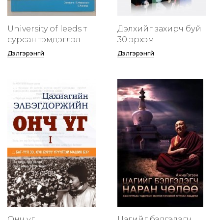
University of leeds т
Дэлхийг захирч буй
сурсан тэмдэглэл
30 эрхэм
Дэлгэрэнгүй
Дэлгэрэнгүй
Онч үг
Цагийг бэлгэдэгч