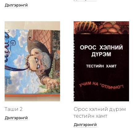
Дэлгэрэнгүй
Таши 2
Орос хэлний дүрэм
тестийн хамт
Дэлгэрэнгүй
Дэлгэрэнгүй