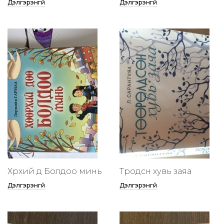
Дэлгэрэнгүй
Дэлгэрэнгүй
Хөөрхий дөө Болдоо минь
Төөрөодсөн хувь заяа
Дэлгэрэнгүй
Дэлгэрэнгүй