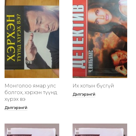
Монголоо ямар улс
Их хотын бүсгүй
болгох, хэрхэн түүнд
Дэлгэрэнгүй
хүрэх вэ
Дэлгэрэнгүй