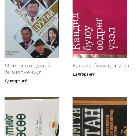
Монголын цуутай
Кандид буюу өөдрөг үзэл
бизнесменүүд
Дэлгэрэнгүй
Дэлгэрэнгүй