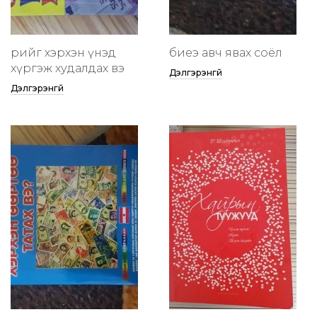
өөрийгөө хэрхэн үнэд
биеэ авч явах соёл
хүргэж худалдах вэ
Дэлгэрэнгүй
Дэлгэрэнгүй