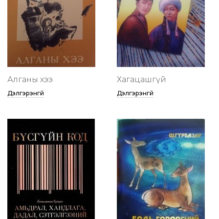
Алганы хээ
Хагацашгүй
Дэлгэрэнгүй
Дэлгэрэнгүй