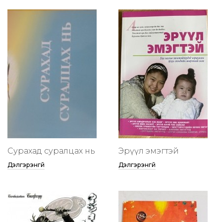
Сурахад суралцах нь
Эрүүл эмэгтэй
Дэлгэрэнгүй
Дэлгэрэнгүй