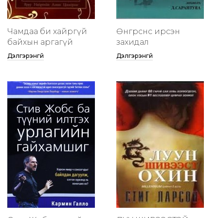
Чамдаа би хайргүй
Өнгөрснөөс ирсэн
байхын аргагүй
захидал
Дэлгэрэнгүй
Дэлгэрэнгүй