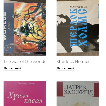
The war of the worlds
Sherlock Holmes
Дэлгэрэнгүй
Дэлгэрэнгүй