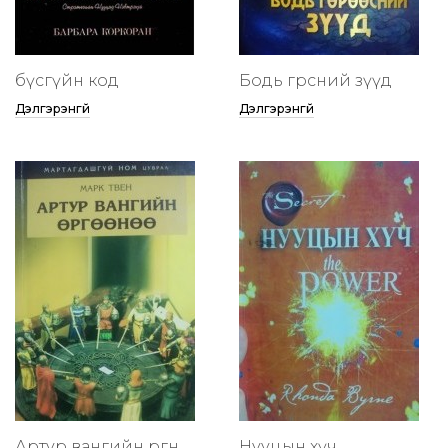
бүсгүйн код
Бодь гөрөөсний зүүд
Дэлгэрэнгүй
Дэлгэрэнгүй
Артур вангийн өргөөнөө
Нууцын хүч