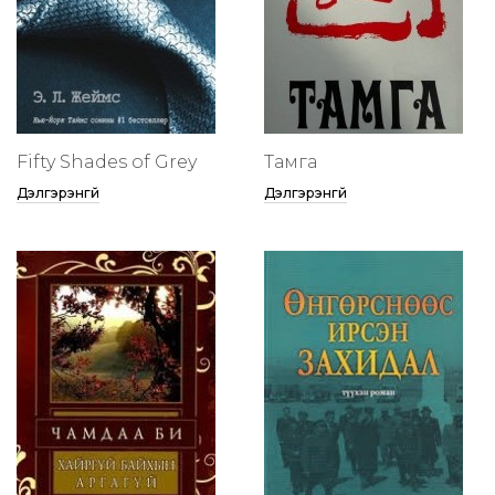
Fifty Shades of Grey
Тамга
Дэлгэрэнгүй
Дэлгэрэнгүй