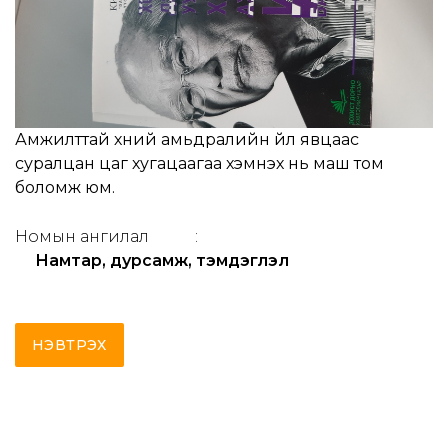
Амжилттай хүний амьдралийн үйл явцаас
суралцан цаг хугацаагаа хэмнэх нь маш том
боломж юм.
Номын ангилал
:
Намтар, дурсамж, тэмдэглэл
НЭВТРЭХ