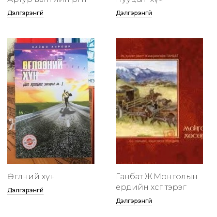
Дэлгэрэнгүй
Дэлгэрэнгүй
Өглөөний хүн
Ганбат Ж.Монголын
ердийн хөсөг тэрэг
Дэлгэрэнгүй
Дэлгэрэнгүй