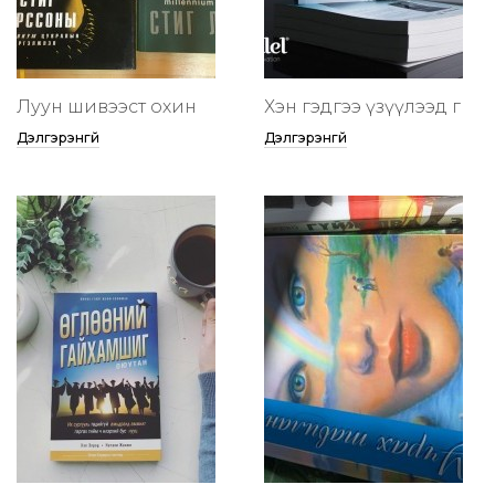
Луун шивээст охин
Хэн гэдгээ үзүүлээд өг
Дэлгэрэнгүй
Дэлгэрэнгүй