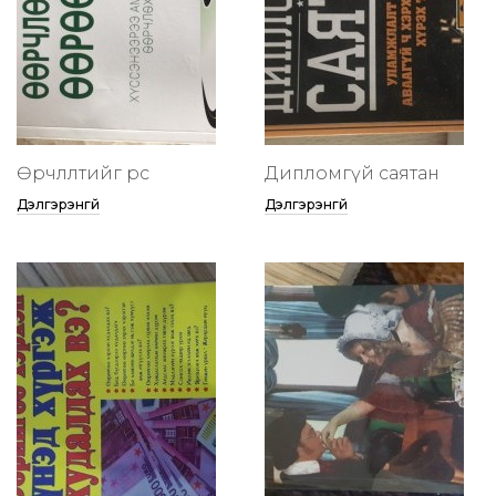
Өөрчлөлтийг өөрөөсөө
Дипломгүй саятан
Дэлгэрэнгүй
Дэлгэрэнгүй