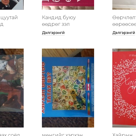
цуутай
Кандид буюу
Өөрчлөл
үд
өөдрөг үзэл
өөрөөсө
Дэлгэрэнгүй
Дэлгэрэнгүй
вах соёл
мөнгийг хэрхэн
Хайрын