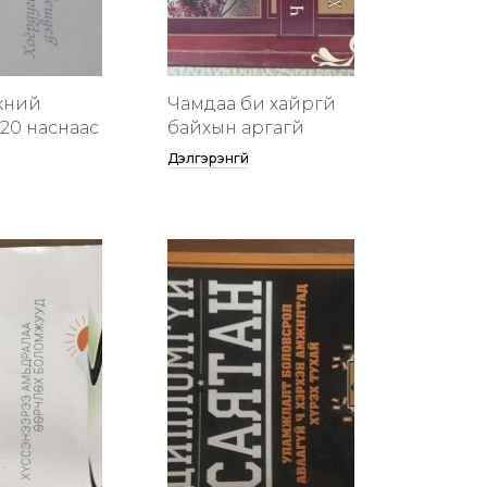
хүний
Чамдаа би хайргүй
20 наснаас
байхын аргагүй
Дэлгэрэнгүй