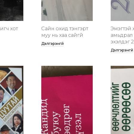
гигч хот
Сайн охид тэнгэрт
Эмэгтэй 
муу нь хаа сайгүй
амьдрал 
эхэлдэг 2
Дэлгэрэнгүй
Дэлгэрэнгүй