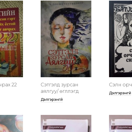
чрах 22
Сэтгэлд зурсан
Сэлүүн ор
аялгуу/ өгүүллэгүүд
Дэлгэрэнгүй
Дэлгэрэнгүй