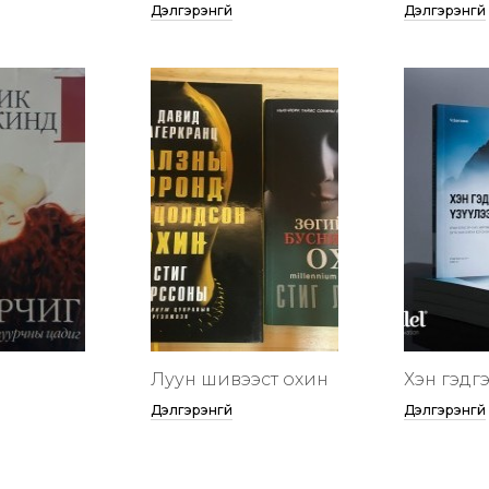
Дэлгэрэнгүй
Дэлгэрэнгүй
Луун шивээст охин
Хэн гэдгээ
Дэлгэрэнгүй
Дэлгэрэнгүй