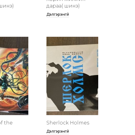
шинэ)
дараа( шинэ)
Дэлгэрэнгүй
f the
Sherlock Holmes
Дэлгэрэнгүй