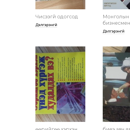
Чисээгүй одогсод
Монголын 
бизнесменү
Дэлгэрэнгүй
Дэлгэрэнгүй
өөрийгөө хэрхэн
биеэ авч я