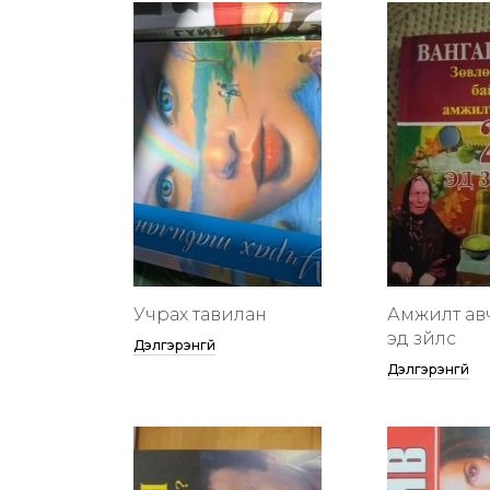
Учрах тавилан
Амжилт ав
эд зүйлс
Дэлгэрэнгүй
Дэлгэрэнгүй