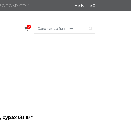
НЭВТРЭХ
Х БОЛОМЖТОЙ.
0
, сурах бичиг