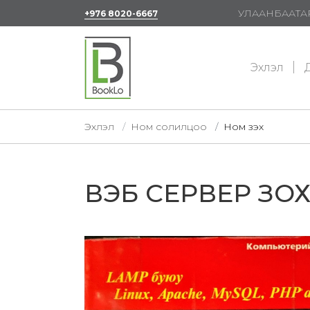
УЛААНБААТАР
+976 8020-6667
Эхлэл
Д
Эхлэл
Ном солилцоо
Ном үзэх
ВЭБ СЕРВЕР ЗО