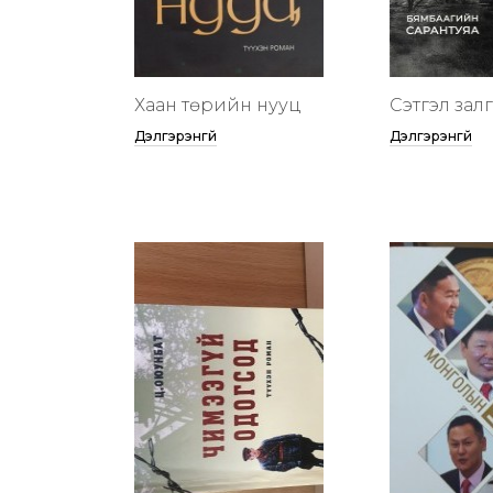
Хаан төрийн нууц
Сэтгэл зал
Дэлгэрэнгүй
Дэлгэрэнгүй