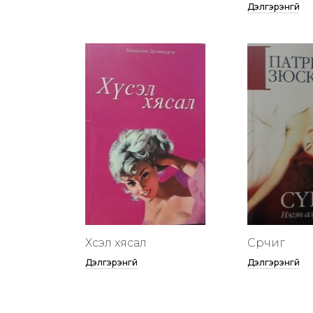
Дэлгэрэнгүй
Хүсэл хясал
Сүрчиг
Дэлгэрэнгүй
Дэлгэрэнгүй