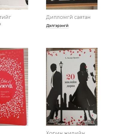
тийг
Дипломгүй саятан
ө
Дэлгэрэнгүй
Хорин жилийн