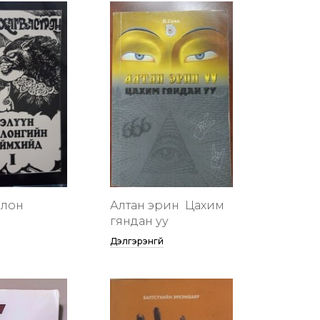
члон
Алтан эрин үү Цахим
гяндан уу
Дэлгэрэнгүй