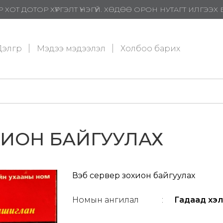
 ХОТ ДОТОР ХҮРГЭЛТ ҮНЭГҮЙ. ХӨДӨӨ ОРОН НУТАГТ ИЛГЭЭ
элгүүр
Мэдээ мэдээлэл
Холбоо барих
ХИОН БАЙГУУЛАХ
Вэб сервер зохион байгуулах
Номын ангилал
:
Гадаад хэл