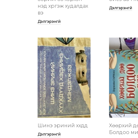
үнэд хүргэж худалдах
Дэлгэрэнгүй
вэ
Дэлгэрэнгүй
Шинэ эриний хүүхдүүд
Хөөрхий д
Болдоо м
Дэлгэрэнгүй