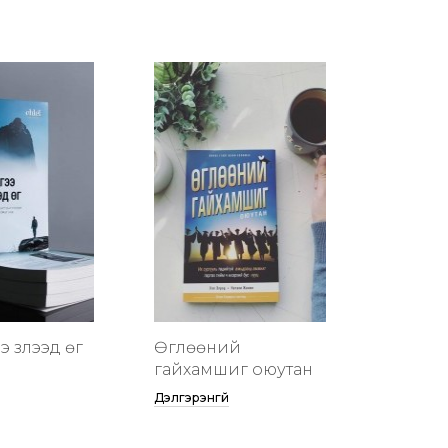
 үзүүлээд өг
Өглөөний
гайхамшиг оюутан
Дэлгэрэнгүй