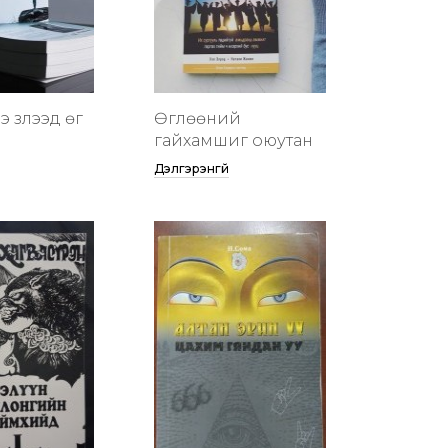
 үзүүлээд өг
Өглөөний
гайхамшиг оюутан
Дэлгэрэнгүй