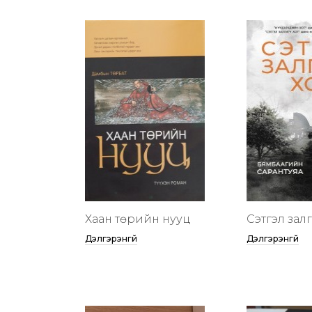
Хаан төрийн нууц
Сэтгэл зал
Дэлгэрэнгүй
Дэлгэрэнгүй