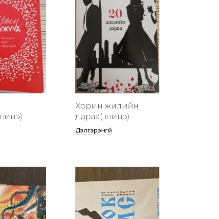
Хорин жилийн
шинэ)
дараа( шинэ)
Дэлгэрэнгүй