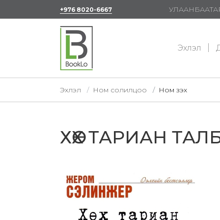
УЛААНБААТАР
+976 8020-6667
Эхлэл
Д
Эхлэл
Ном солилцоо
Ном үзэх
ХӨХ ТАРИАН ТА