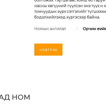
болгожээ. Тэр цагаас хойш 60 гаруй ж
насны хөвгүүний өгүүлсэн энэ түүх өнө
томчуудын зүрх сэтгэлийг түгшээхий
бодолхийлэхэд хүргэсээр байна.
Номын ангилал
:
Орчин үеий
НЭВТРЭХ
САД НОМ