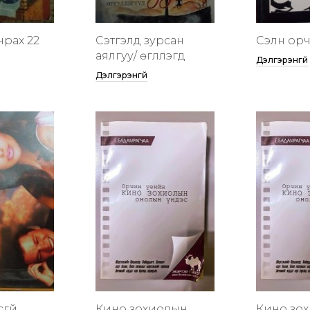
чрах 22
Сэтгэлд зурсан
Сэлүүн ор
аялгуу/ өгүүллэгүүд
Дэлгэрэнгүй
Дэлгэрэнгүй
сгүй
Кино зохиолын
Кино зо