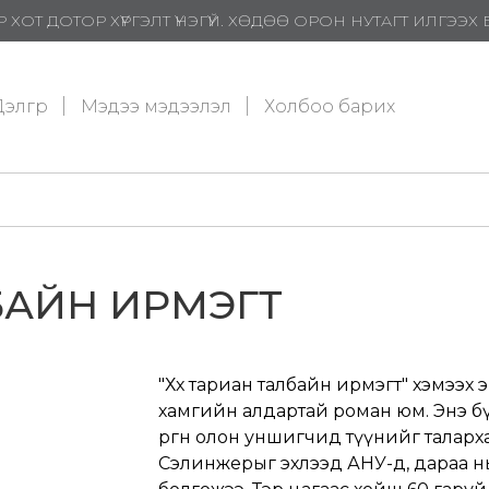
 ХОТ ДОТОР ХҮРГЭЛТ ҮНЭГҮЙ. ХӨДӨӨ ОРОН НУТАГТ ИЛГЭЭ
элгүүр
Мэдээ мэдээлэл
Холбоо барих
ЛБАЙН ИРМЭГТ
"Хөх тариан талбайн ирмэгт" хэмээх
хамгийн алдартай роман юм. Энэ бүт
өргөн олон уншигчид түүнийг таларх
Сэлинжерыг эхлээд АНУ-д, дараа н