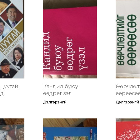
цуутай
Кандид буюу
Өөрчлөл
үд
өөдрөг үзэл
өөрөөсө
Дэлгэрэнгүй
Дэлгэрэнгүй