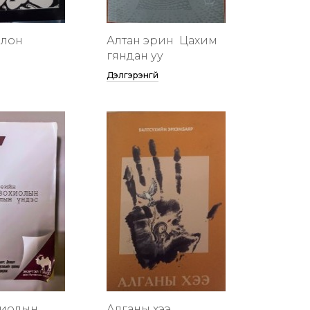
члон
Алтан эрин үү Цахим
гяндан уу
Дэлгэрэнгүй
хиолын
Алганы хээ