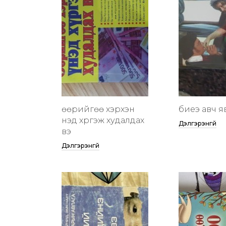
өөрийгөө хэрхэн
биеэ авч я
үнэд хүргэж худалдах
Дэлгэрэнгүй
вэ
Дэлгэрэнгүй