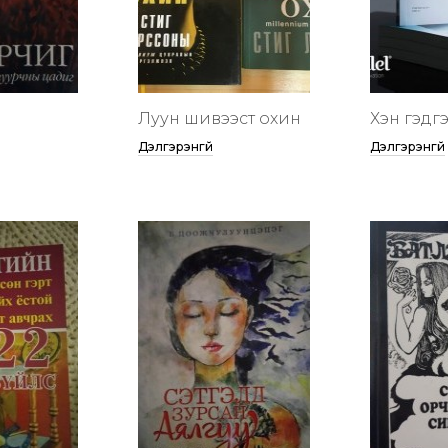
Луун шивээст охин
Хэн гэдгээ
Дэлгэрэнгүй
Дэлгэрэнгүй