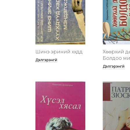
Шинэ эриний хүүхдүүд
Хөөрхий д
Болдоо м
Дэлгэрэнгүй
Дэлгэрэнгүй