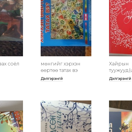
вах соёл
мөнгийг хэрхэн
Хайрын
өөртөө татах вэ
туужууд(
Дэлгэрэнгүй
Дэлгэрэнгүй