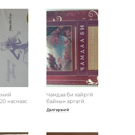
хүний
Чамдаа би хайргүй
20 наснаас
байхын аргагүй
Дэлгэрэнгүй