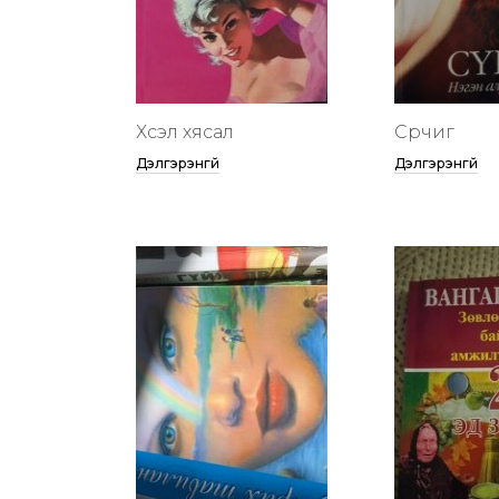
Хүсэл хясал
Сүрчиг
Дэлгэрэнгүй
Дэлгэрэнгүй