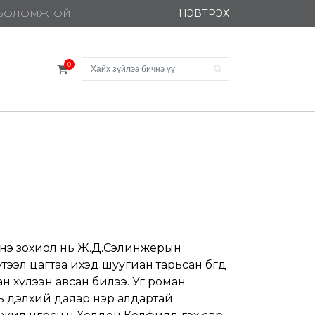
НЭВТРЭХ
Х БОЛОМЖТОЙ.
0
 энэ зохиол нь Ж.Д.Сэлинжерын
ээл цагтаа ихэд шуугиан тарьсан бөгөөд
ан хүлээн авсан билээ. Уг роман
ь дэлхий даяар нэр алдартай