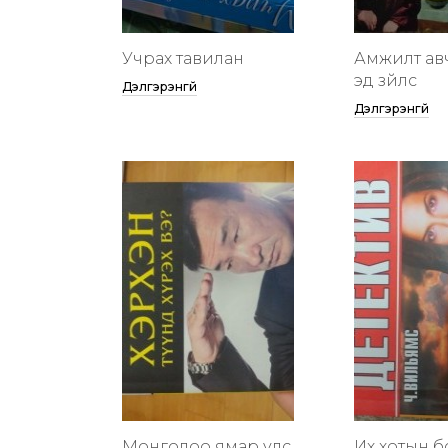
Учрах тавилан
Амжилт ав
эд зүйлс
Дэлгэрэнгүй
Дэлгэрэнгүй
Монголоо ямар улс
Их хотын бү