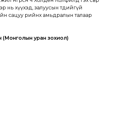
ил өнгөрсөн ч Холден Колфилд гэх өсвөр
ө хэр нь хүүхэд, залуусын төдийгүй
н сацуу өөрийнхөө амьдралын талаар
н (Монголын уран зохиол)