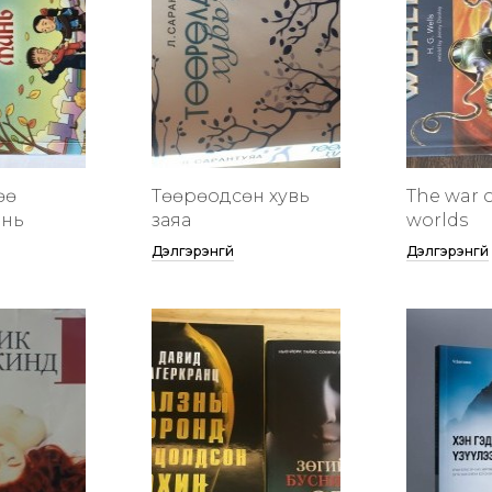
өө
Төөрөодсөн хувь
The war o
инь
заяа
worlds
Дэлгэрэнгүй
Дэлгэрэнгүй