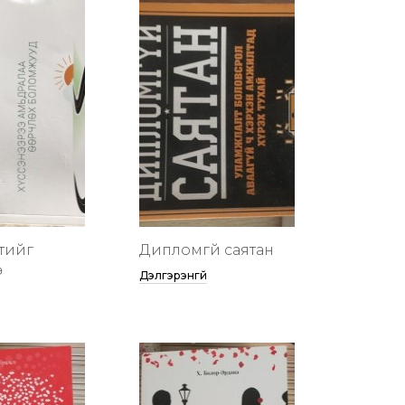
тийг
Дипломгүй саятан
ө
Дэлгэрэнгүй