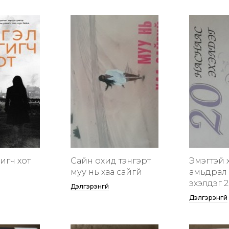
гигч хот
Сайн охид тэнгэрт
Эмэгтэй 
муу нь хаа сайгүй
амьдрал 
эхэлдэг 2
Дэлгэрэнгүй
Дэлгэрэнгүй