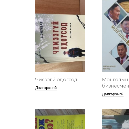
Чисээгүй одогсод
Монголын 
бизнесменү
Дэлгэрэнгүй
Дэлгэрэнгүй