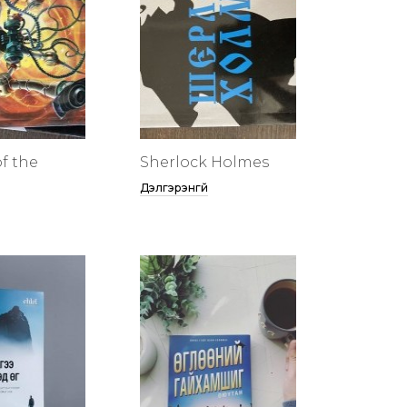
f the
Sherlock Holmes
Дэлгэрэнгүй