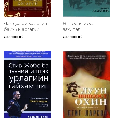
Чамдаа би хайргүй
Өнгөрснөөс ирсэн
байхын аргагүй
захидал
Дэлгэрэнгүй
Дэлгэрэнгүй