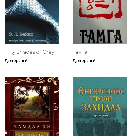
Fifty Shades of Grey
Тамга
Дэлгэрэнгүй
Дэлгэрэнгүй