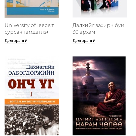
University of leeds т
Дэлхийг захирч буй
сурсан тэмдэглэл
30 эрхэм
Дэлгэрэнгүй
Дэлгэрэнгүй