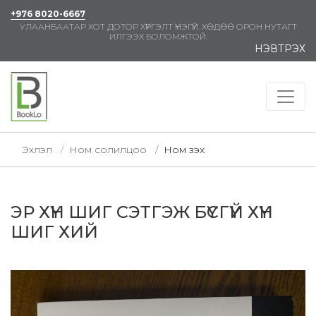
+976 8020-6667
УЛААНБААТАР ХОТ ДОТОР ХҮРГЭЛТ ҮНЭГҮЙ. ХӨДӨӨ ОРОН НУТАГТ
ИЛГЭЭХ БОЛОМЖТОЙ.
НЭВТРЭХ
Эхлэл
Ном солилцоо
Ном үзэх
ЭР ХҮН ШИГ СЭТГЭЖ БҮСГҮЙ ХҮН
ШИГ ХИЙ