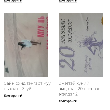
Дэлгэрэнгүй
Дэлгэрэнгүй
Сайн охид тэнгэрт муу
Эмэгтэй хүний
нь хаа сайгүй
амьдрал 20 наснаас
эхэлдэг 2
Дэлгэрэнгүй
Дэлгэрэнгүй