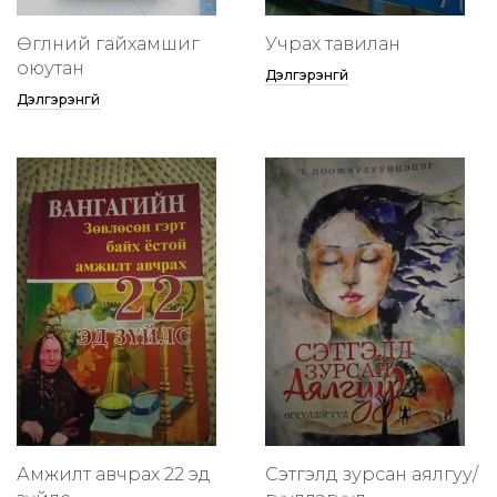
Өглөөний гайхамшиг
Учрах тавилан
оюутан
Дэлгэрэнгүй
Дэлгэрэнгүй
Амжилт авчрах 22 эд
Сэтгэлд зурсан аялгуу/