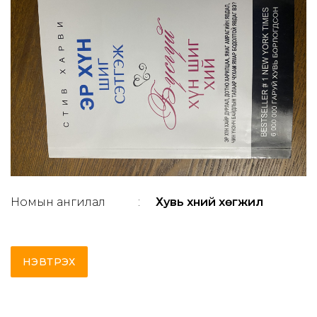
Номын ангилал
:
Хувь хүний хөгжил
НЭВТРЭХ