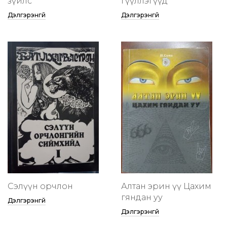
зүйлс
өгүүллэгүүд
Дэлгэрэнгүй
Дэлгэрэнгүй
Сэлүүн орчлон
Алтан эрин үү Цахим
гяндан уу
Дэлгэрэнгүй
Дэлгэрэнгүй