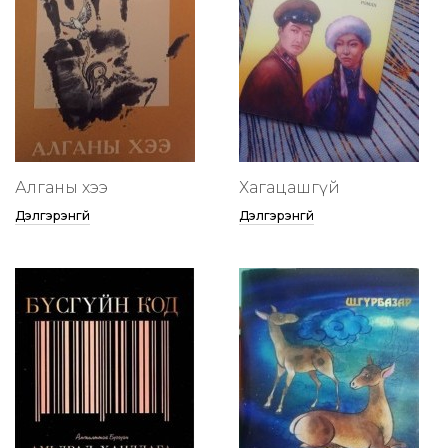
Алганы хээ
Хагацашгүй
Дэлгэрэнгүй
Дэлгэрэнгүй