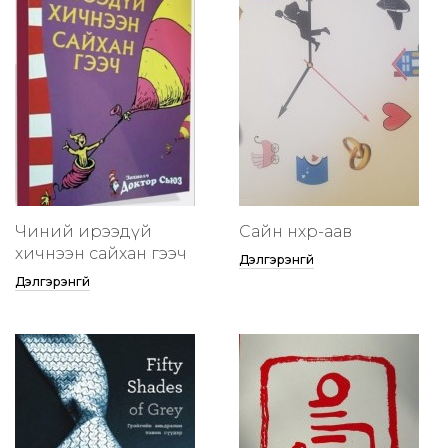
Чиний ирээдүй
Сайн нөхөр-аав
хичнээн сайхан гээч
Дэлгэрэнгүй
Дэлгэрэнгүй