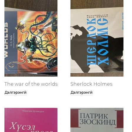
The war of the worlds
Sherlock Holmes
Дэлгэрэнгүй
Дэлгэрэнгүй