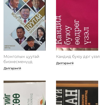
Монголын цуутай
Кандид буюу өөдрөг үзэл
бизнесменүүд
Дэлгэрэнгүй
Дэлгэрэнгүй