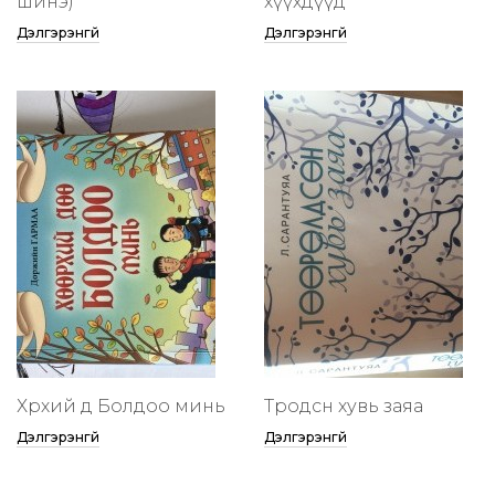
шинэ)
хүүхдүүд
Дэлгэрэнгүй
Дэлгэрэнгүй
Хөөрхий дөө Болдоо минь
Төөрөодсөн хувь заяа
Дэлгэрэнгүй
Дэлгэрэнгүй