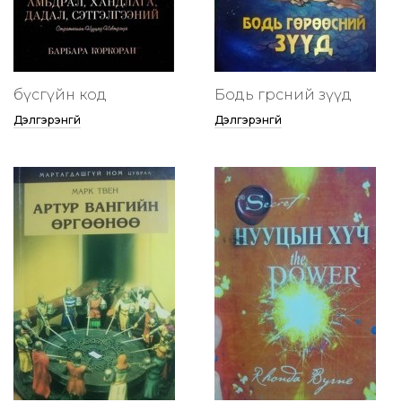
бүсгүйн код
Бодь гөрөөсний зүүд
Дэлгэрэнгүй
Дэлгэрэнгүй