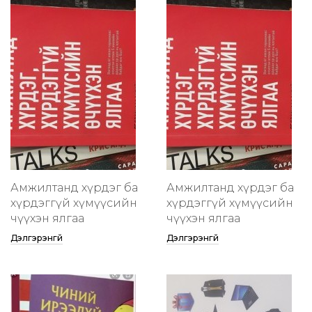
Амжилтанд хүрдэг ба
Амжилтанд хүрдэг ба
хүрдэггүй хүмүүсийн
хүрдэггүй хүмүүсийн
өчүүхэн ялгаа
өчүүхэн ялгаа
Дэлгэрэнгүй
Дэлгэрэнгүй