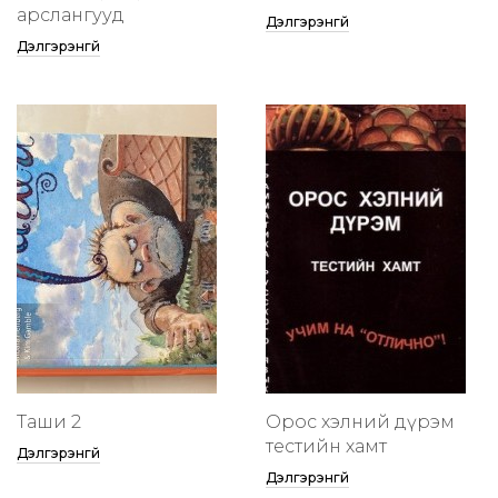
арслангууд
Дэлгэрэнгүй
Дэлгэрэнгүй
Таши 2
Орос хэлний дүрэм
тестийн хамт
Дэлгэрэнгүй
Дэлгэрэнгүй