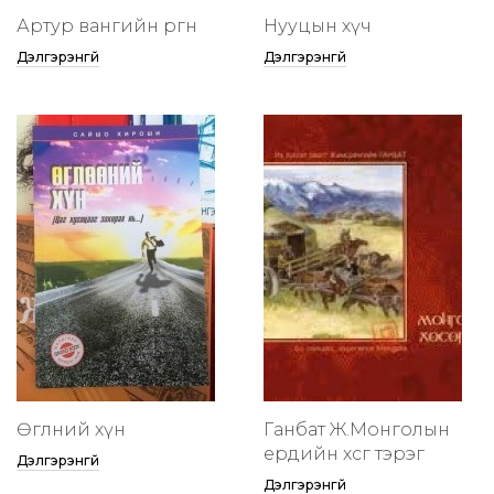
Артур вангийн өргөөнөө
Нууцын хүч
Дэлгэрэнгүй
Дэлгэрэнгүй
Өглөөний хүн
Ганбат Ж.Монголын
ердийн хөсөг тэрэг
Дэлгэрэнгүй
Дэлгэрэнгүй