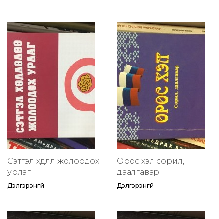
Сэтгэл хөдлөлөө жолоодох
Орос хэл сорил,
урлаг
даалгавар
Дэлгэрэнгүй
Дэлгэрэнгүй