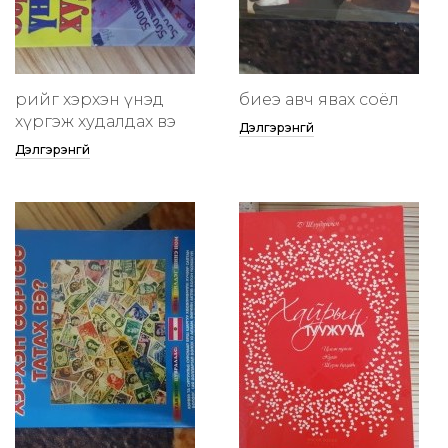
өөрийгөө хэрхэн үнэд
биеэ авч явах соёл
хүргэж худалдах вэ
Дэлгэрэнгүй
Дэлгэрэнгүй