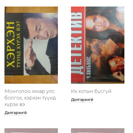
Монголоо ямар улс
Их хотын бүсгүй
болгох, хэрхэн түүнд
Дэлгэрэнгүй
хүрэх вэ
Дэлгэрэнгүй