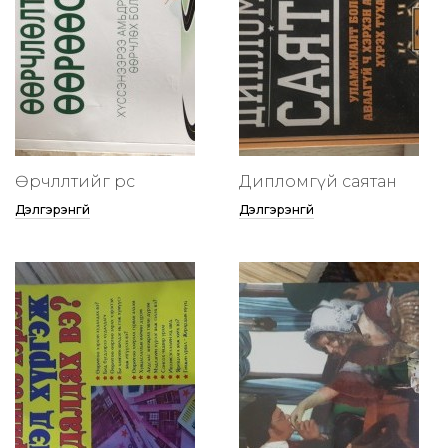
Өөрчлөлтийг өөрөөсөө
Дипломгүй саятан
Дэлгэрэнгүй
Дэлгэрэнгүй