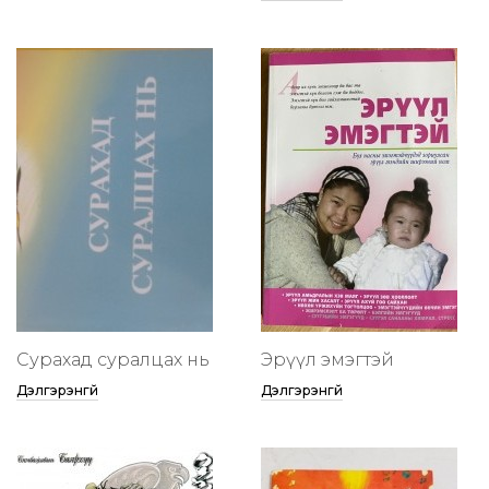
Сурахад суралцах нь
Эрүүл эмэгтэй
Дэлгэрэнгүй
Дэлгэрэнгүй