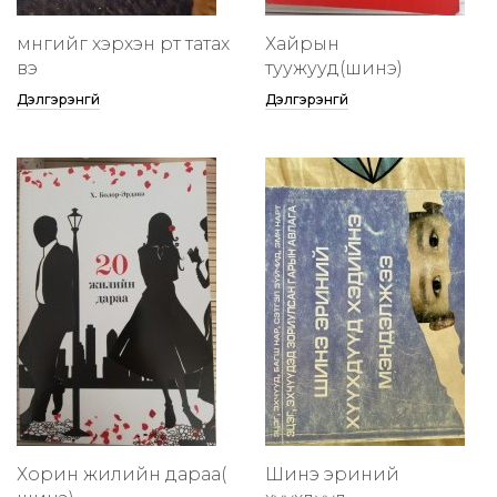
мөнгийг хэрхэн өөртөө татах
Хайрын
вэ
туужууд(шинэ)
Дэлгэрэнгүй
Дэлгэрэнгүй
Хорин жилийн дараа(
Шинэ эриний