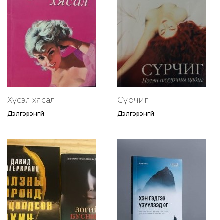
Хүсэл хясал
Сүрчиг
Дэлгэрэнгүй
Дэлгэрэнгүй