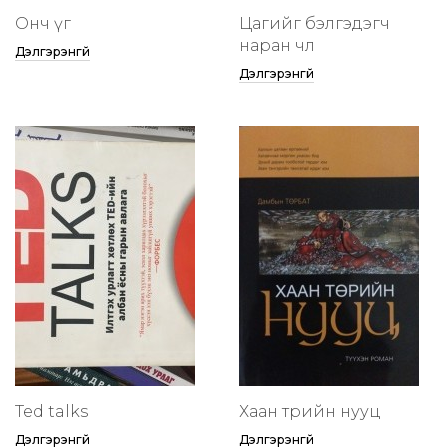
Онч үг
Цагийг бэлгэдэгч
наран чөлөө
Дэлгэрэнгүй
Дэлгэрэнгүй
Ted talks
Хаан төрийн нууц
Дэлгэрэнгүй
Дэлгэрэнгүй