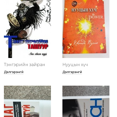
Тэнгэрийн зайран
Нууцын хүч
Дэлгэрэнгүй
Дэлгэрэнгүй