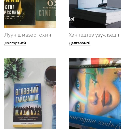
Луун шивээст охин
Хэн гэдгээ үзүүлээд өг
Дэлгэрэнгүй
Дэлгэрэнгүй