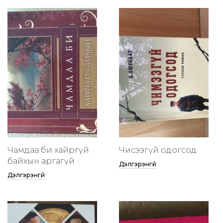
Чамдаа би хайргүй
Чисээгүй одогсод
байхын аргагүй
Дэлгэрэнгүй
Дэлгэрэнгүй