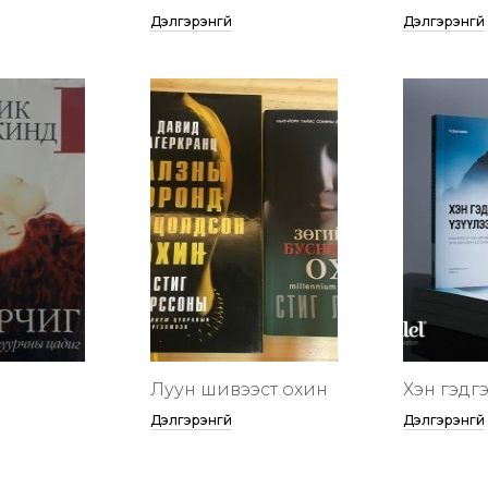
Дэлгэрэнгүй
Дэлгэрэнгүй
Луун шивээст охин
Хэн гэдгээ
Дэлгэрэнгүй
Дэлгэрэнгүй