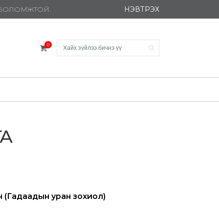
НЭВТРЭХ
Х БОЛОМЖТОЙ.
0
ГА
н (Гадаадын уран зохиол)