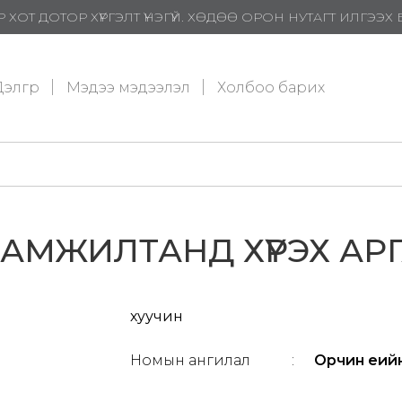
 ХОТ ДОТОР ХҮРГЭЛТ ҮНЭГҮЙ. ХӨДӨӨ ОРОН НУТАГТ ИЛГЭЭ
элгүүр
Мэдээ мэдээлэл
Холбоо барих
АМЖИЛТАНД ХҮРЭХ АР
хуучин
Номын ангилал
:
Орчин үеий