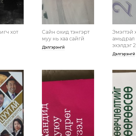
гигч хот
Сайн охид тэнгэрт
Эмэгтэй 
муу нь хаа сайгүй
амьдрал 
эхэлдэг 2
Дэлгэрэнгүй
Дэлгэрэнгүй