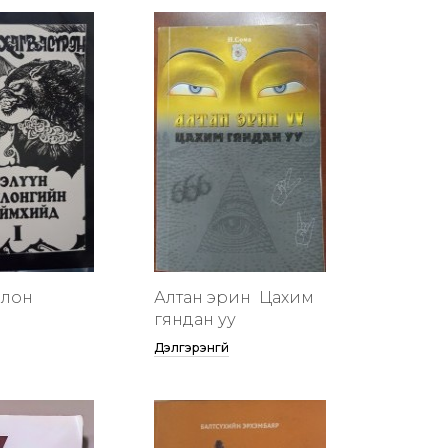
члон
Алтан эрин үү Цахим
гяндан уу
Дэлгэрэнгүй