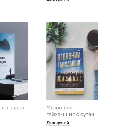
 үзүүлээд өг
Өглөөний
гайхамшиг оюутан
Дэлгэрэнгүй