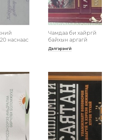
хүний
Чамдаа би хайргүй
20 наснаас
байхын аргагүй
Дэлгэрэнгүй