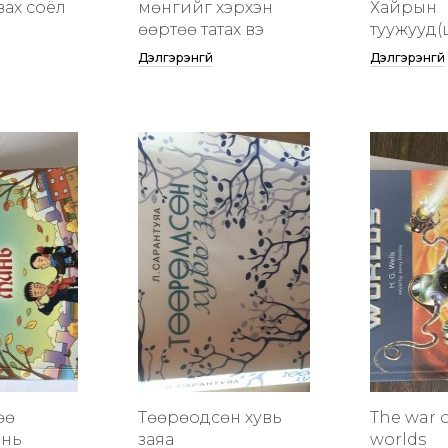
вах соёл
мөнгийг хэрхэн
Хайрын
өөртөө татах вэ
туужууд(
Дэлгэрэнгүй
Дэлгэрэнгүй
өө
Төөрөодсөн хувь
The war o
инь
заяа
worlds