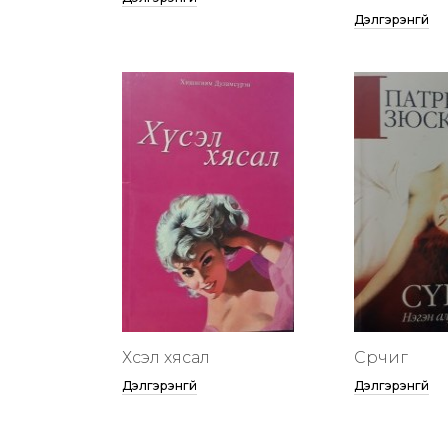
Дэлгэрэнгүй
Хүсэл хясал
Сүрчиг
Дэлгэрэнгүй
Дэлгэрэнгүй