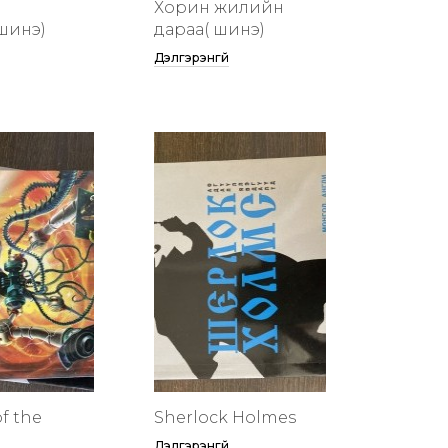
Хорин жилийн
шинэ)
дараа( шинэ)
Дэлгэрэнгүй
f the
Sherlock Holmes
Дэлгэрэнгүй