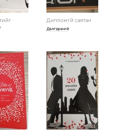
тийг
Дипломгүй саятан
ө
Дэлгэрэнгүй