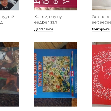
цуутай
Кандид буюу
Өөрчлөл
үд
өөдрөг үзэл
өөрөөсө
Дэлгэрэнгүй
Дэлгэрэнгүй