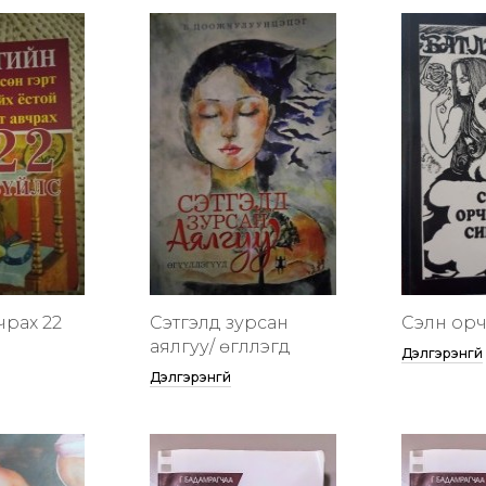
чрах 22
Сэтгэлд зурсан
Сэлүүн ор
аялгуу/ өгүүллэгүүд
Дэлгэрэнгүй
Дэлгэрэнгүй