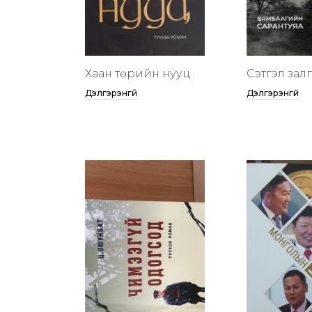
Хаан төрийн нууц
Сэтгэл зал
Дэлгэрэнгүй
Дэлгэрэнгүй