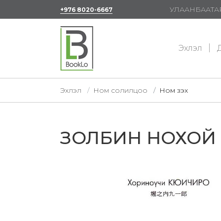
УЛААНБААТАР
+976 8020-6667
Эхлэл
Д
Эхлэл
Ном солилцоо
Ном үзэх
ЗОЛБИН НОХОЙ 