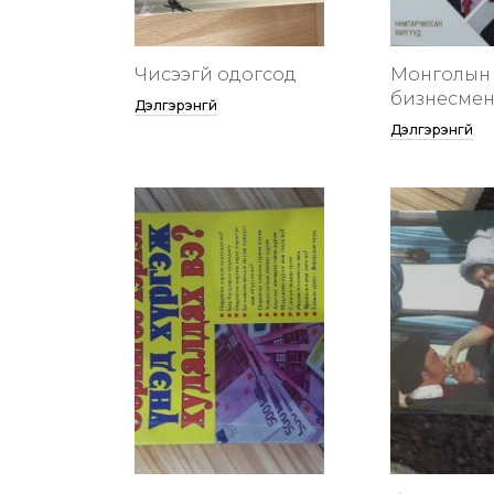
Чисээгүй одогсод
Монголын 
бизнесменү
Дэлгэрэнгүй
Дэлгэрэнгүй