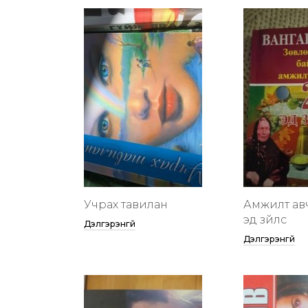
Учрах тавилан
Амжилт ав
эд зүйлс
Дэлгэрэнгүй
Дэлгэрэнгүй