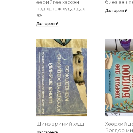
өөрийгөө хэрхэн
биеэ авч я
үнэд хүргэж худалдах
Дэлгэрэнгүй
вэ
Дэлгэрэнгүй
Шинэ эриний хүүхдүүд
Хөөрхий д
Болдоо м
Дэлгэрэнгүй