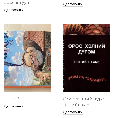
арслангууд
Дэлгэрэнгүй
Дэлгэрэнгүй
Таши 2
Орос хэлний дүрэм
тестийн хамт
Дэлгэрэнгүй
Дэлгэрэнгүй