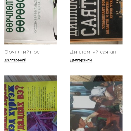
Өөрчлөлтийг өөрөөсөө
Дипломгүй саятан
Дэлгэрэнгүй
Дэлгэрэнгүй