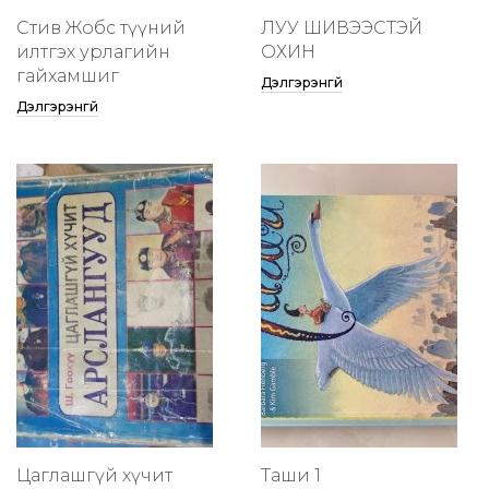
Стив Жобс түүний
ЛУУ ШИВЭЭСТЭЙ
илтгэх урлагийн
ОХИН
гайхамшиг
Дэлгэрэнгүй
Дэлгэрэнгүй
Цаглашгүй хүчит
Таши 1