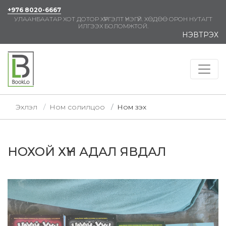
+976 8020-6667
УЛААНБААТАР ХОТ ДОТОР ХҮРГЭЛТ ҮНЭГҮЙ. ХӨДӨӨ ОРОН НУТАГТ
ИЛГЭЭХ БОЛОМЖТОЙ.
НЭВТРЭХ
Эхлэл
Ном солилцоо
Ном үзэх
НОХОЙ ХҮН АДАЛ ЯВДАЛ