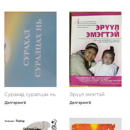
Сурахад суралцах нь
Эрүүл эмэгтэй
Дэлгэрэнгүй
Дэлгэрэнгүй