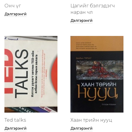
Онч үг
Цагийг бэлгэдэгч
наран чөлөө
Дэлгэрэнгүй
Дэлгэрэнгүй
Ted talks
Хаан төрийн нууц
Дэлгэрэнгүй
Дэлгэрэнгүй