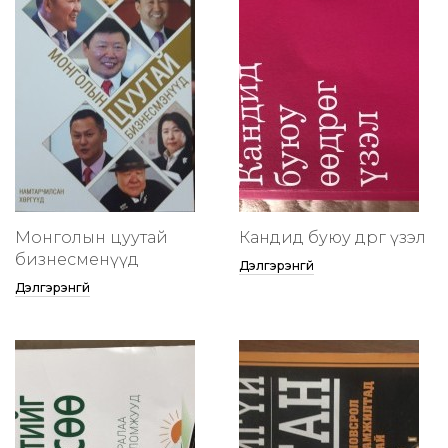
Монголын цуутай
Кандид буюу өөдрөг үзэл
бизнесменүүд
Дэлгэрэнгүй
Дэлгэрэнгүй