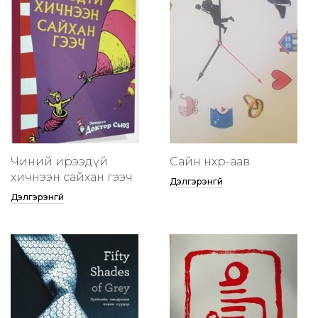
Чиний ирээдүй
Сайн нөхөр-аав
хичнээн сайхан гээч
Дэлгэрэнгүй
Дэлгэрэнгүй