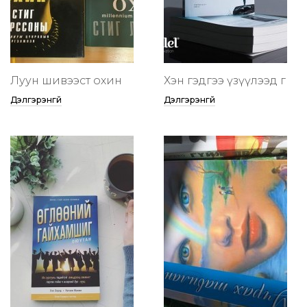
Луун шивээст охин
Хэн гэдгээ үзүүлээд өг
Дэлгэрэнгүй
Дэлгэрэнгүй