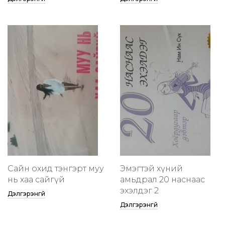
Сайн охид тэнгэрт муу
Эмэгтэй хүний
нь хаа сайгүй
амьдрал 20 наснаас
эхэлдэг 2
Дэлгэрэнгүй
Дэлгэрэнгүй