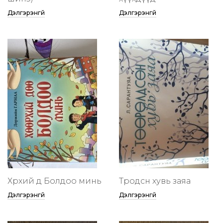
Дэлгэрэнгүй
Дэлгэрэнгүй
Хөөрхий дөө Болдоо минь
Төөрөодсөн хувь заяа
Дэлгэрэнгүй
Дэлгэрэнгүй