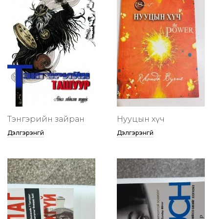
Тэнгэрийн зайран
Нууцын хүч
Дэлгэрэнгүй
Дэлгэрэнгүй