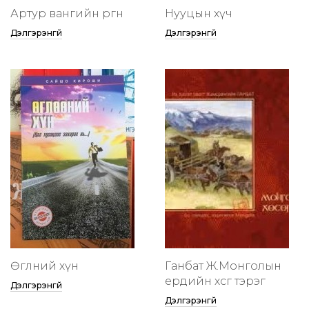
Артур вангийн өргөөнөө
Нууцын хүч
Дэлгэрэнгүй
Дэлгэрэнгүй
Өглөөний хүн
Ганбат Ж.Монголын
ердийн хөсөг тэрэг
Дэлгэрэнгүй
Дэлгэрэнгүй