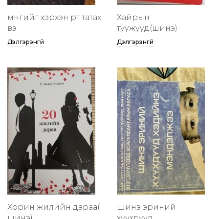
мөнгийг хэрхэн өөртөө татах
Хайрын
вэ
туужууд(шинэ)
Дэлгэрэнгүй
Дэлгэрэнгүй
Хорин жилийн дараа(
Шинэ эриний
шинэ)
хүүхдүүд