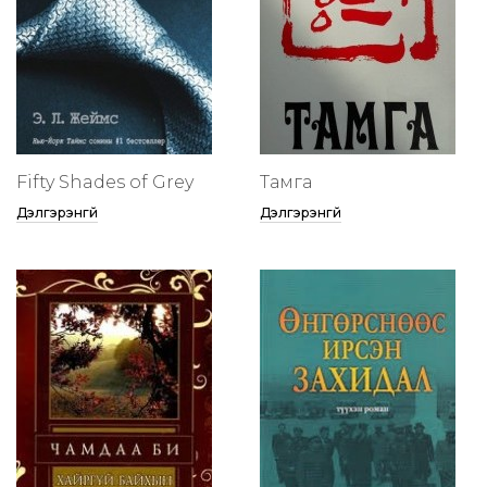
Fifty Shades of Grey
Тамга
Дэлгэрэнгүй
Дэлгэрэнгүй