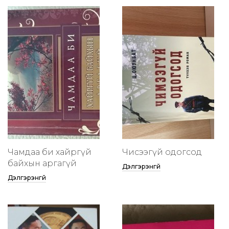
Чамдаа би хайргүй
Чисээгүй одогсод
байхын аргагүй
Дэлгэрэнгүй
Дэлгэрэнгүй