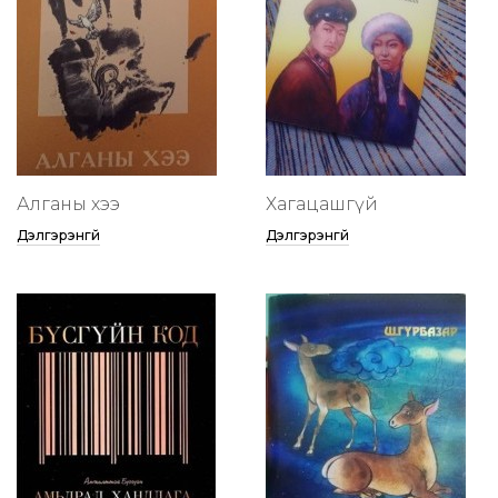
Алганы хээ
Хагацашгүй
Дэлгэрэнгүй
Дэлгэрэнгүй