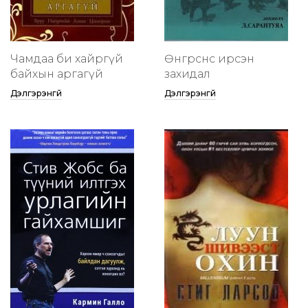
Чамдаа би хайргүй
Өнгөрснөөс ирсэн
байхын аргагүй
захидал
Дэлгэрэнгүй
Дэлгэрэнгүй