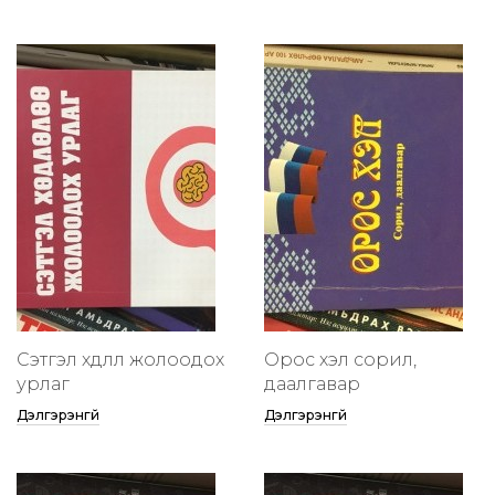
Сэтгэл хөдлөлөө жолоодох
Орос хэл сорил,
урлаг
даалгавар
Дэлгэрэнгүй
Дэлгэрэнгүй