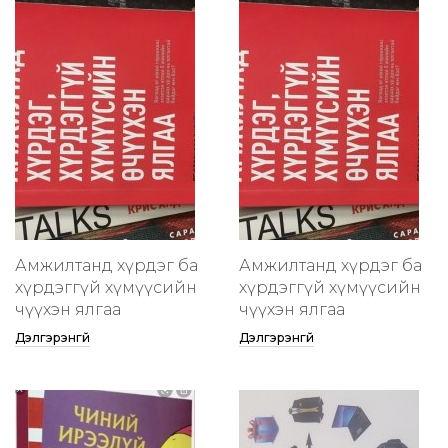
Амжилтанд хүрдэг ба
Амжилтанд хүрдэг ба
хүрдэггүй хүмүүсийн
хүрдэггүй хүмүүсийн
өчүүхэн ялгаа
өчүүхэн ялгаа
Дэлгэрэнгүй
Дэлгэрэнгүй