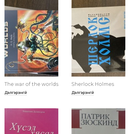
The war of the worlds
Sherlock Holmes
Дэлгэрэнгүй
Дэлгэрэнгүй