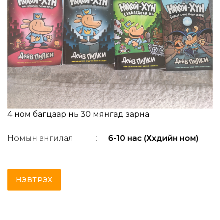
4 ном багцаар нь 30 мянгад зарна
Номын ангилал
:
6-10 нас (Хүүхдийн ном)
НЭВТРЭХ