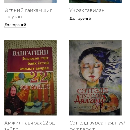
Өглөөний гайхамшиг
Учрах тавилан
оюутан
Дэлгэрэнгүй
Дэлгэрэнгүй
Амжилт авчрах 22 эд
Сэтгэлд зурсан аялгуу/
зүйлс
өгүүллэгүүд