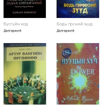
бүсгүйн код
Бодь гөрөөсний зүүд
Дэлгэрэнгүй
Дэлгэрэнгүй