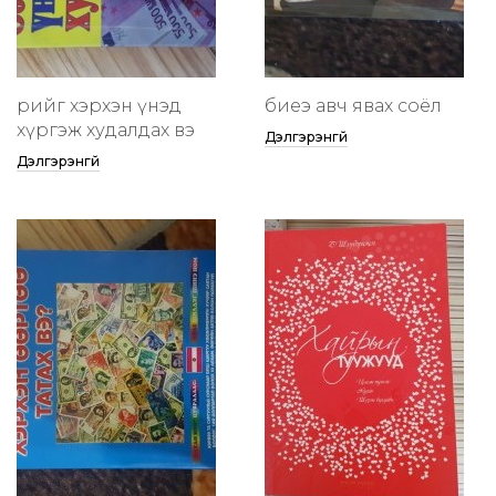
өөрийгөө хэрхэн үнэд
биеэ авч явах соёл
хүргэж худалдах вэ
Дэлгэрэнгүй
Дэлгэрэнгүй