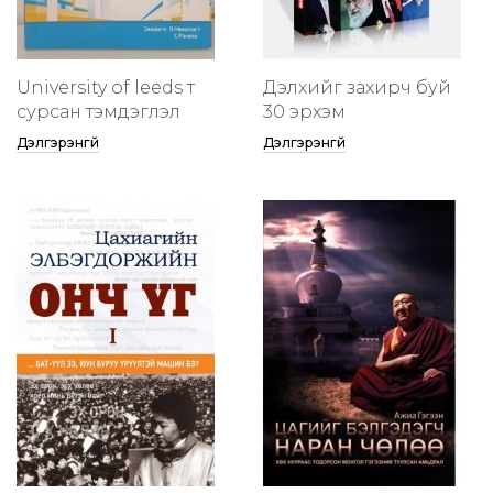
University of leeds т
Дэлхийг захирч буй
сурсан тэмдэглэл
30 эрхэм
Дэлгэрэнгүй
Дэлгэрэнгүй