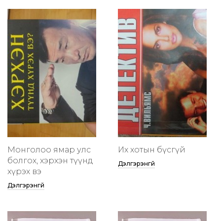
Монголоо ямар улс
Их хотын бүсгүй
болгох, хэрхэн түүнд
Дэлгэрэнгүй
хүрэх вэ
Дэлгэрэнгүй