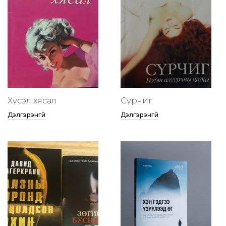
Хүсэл хясал
Сүрчиг
Дэлгэрэнгүй
Дэлгэрэнгүй