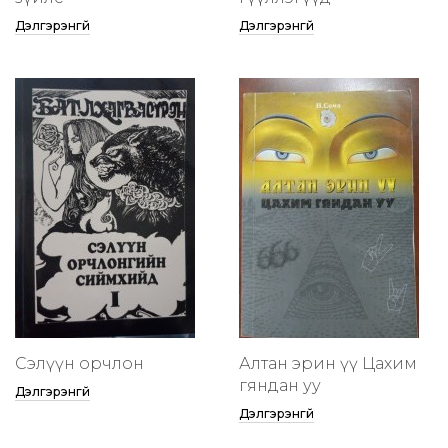
Дэлгэрэнгүй
Дэлгэрэнгүй
Сэлүүн орчлон
Алтан эрин үү Цахим
гяндан уу
Дэлгэрэнгүй
Дэлгэрэнгүй