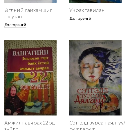
Өглөөний гайхамшиг
Учрах тавилан
оюутан
Дэлгэрэнгүй
Дэлгэрэнгүй
Амжилт авчрах 22 эд
Сэтгэлд зурсан аялгуу/
зүйлс
өгүүллэгүүд