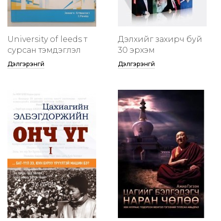
University of leeds т
Дэлхийг захирч буй
сурсан тэмдэглэл
30 эрхэм
Дэлгэрэнгүй
Дэлгэрэнгүй