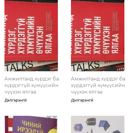
Амжилтанд хүрдэг ба
Амжилтанд хүрдэг ба
хүрдэггүй хүмүүсийн
хүрдэггүй хүмүүсийн
өчүүхэн ялгаа
өчүүхэн ялгаа
Дэлгэрэнгүй
Дэлгэрэнгүй