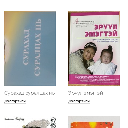
Сурахад суралцах нь
Эрүүл эмэгтэй
Дэлгэрэнгүй
Дэлгэрэнгүй