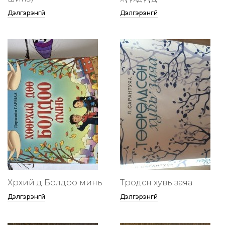
Дэлгэрэнгүй
Дэлгэрэнгүй
Хөөрхий дөө Болдоо минь
Төөрөодсөн хувь заяа
Дэлгэрэнгүй
Дэлгэрэнгүй