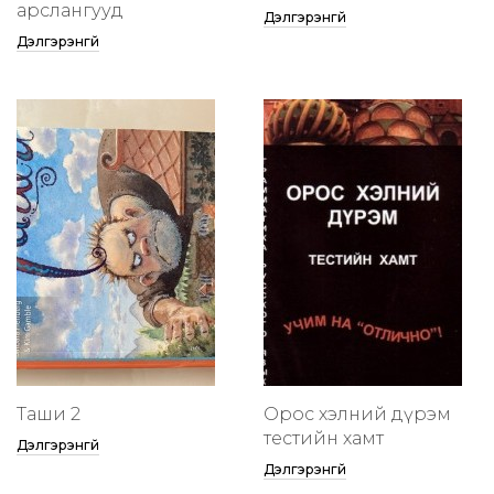
арслангууд
Дэлгэрэнгүй
Дэлгэрэнгүй
Таши 2
Орос хэлний дүрэм
тестийн хамт
Дэлгэрэнгүй
Дэлгэрэнгүй