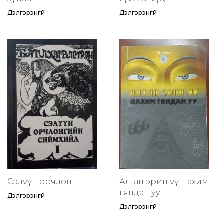
Дэлгэрэнгүй
Дэлгэрэнгүй
Сэлүүн орчлон
Алтан эрин үү Цахим
гяндан уу
Дэлгэрэнгүй
Дэлгэрэнгүй