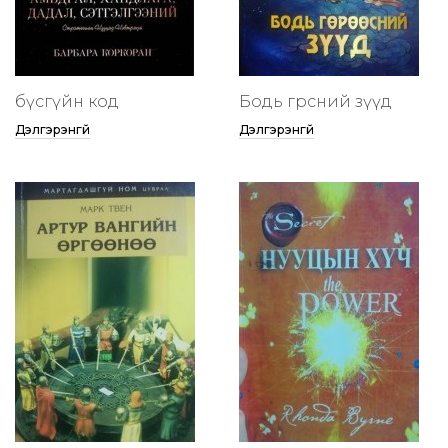
бүсгүйн код
Бодь гөрөөсний зүүд
Дэлгэрэнгүй
Дэлгэрэнгүй