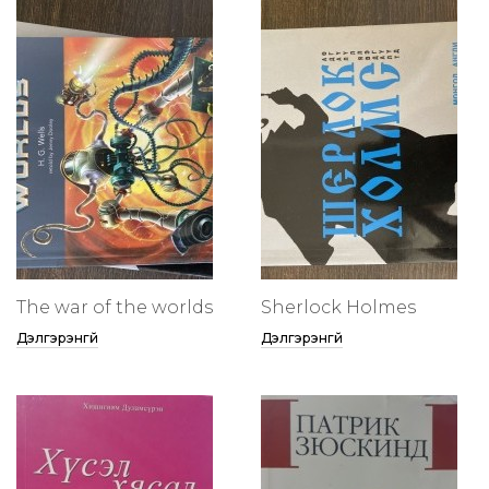
The war of the worlds
Sherlock Holmes
Дэлгэрэнгүй
Дэлгэрэнгүй