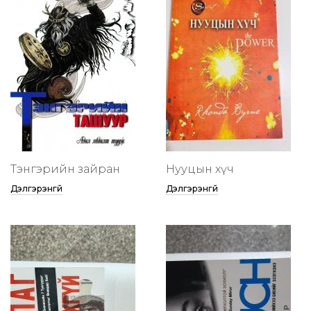
Тэнгэрийн зайран
Нууцын хүч
Дэлгэрэнгүй
Дэлгэрэнгүй