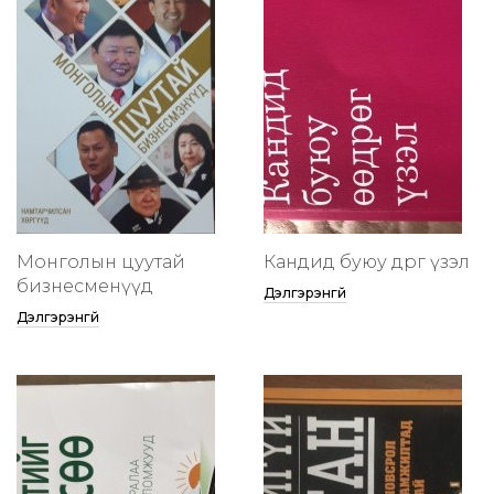
Монголын цуутай
Кандид буюу өөдрөг үзэл
бизнесменүүд
Дэлгэрэнгүй
Дэлгэрэнгүй