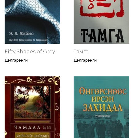
Fifty Shades of Grey
Тамга
Дэлгэрэнгүй
Дэлгэрэнгүй