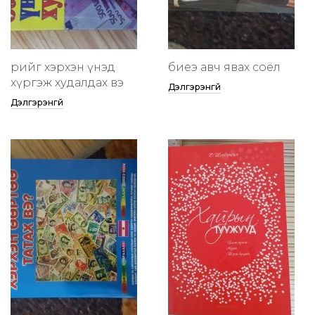
өөрийгөө хэрхэн үнэд
биеэ авч явах соёл
хүргэж худалдах вэ
Дэлгэрэнгүй
Дэлгэрэнгүй