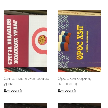
Сэтгэл хөдлөлөө жолоодох
Орос хэл сорил,
урлаг
даалгавар
Дэлгэрэнгүй
Дэлгэрэнгүй