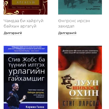
Чамдаа би хайргүй
Өнгөрснөөс ирсэн
байхын аргагүй
захидал
Дэлгэрэнгүй
Дэлгэрэнгүй