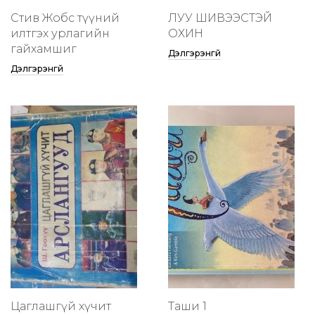
Стив Жобс түүний
ЛУУ ШИВЭЭСТЭЙ
илтгэх урлагийн
ОХИН
гайхамшиг
Дэлгэрэнгүй
Дэлгэрэнгүй
Цаглашгүй хүчит
Таши 1