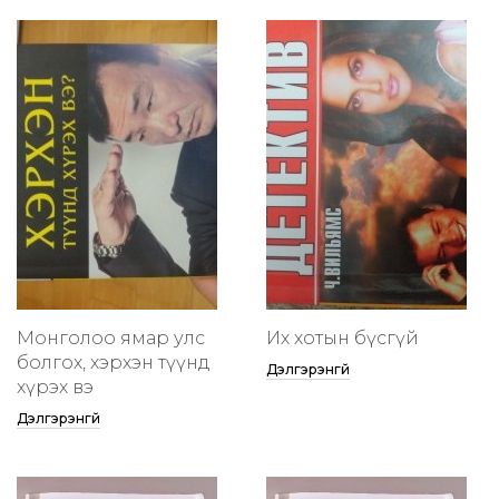
Монголоо ямар улс
Их хотын бүсгүй
болгох, хэрхэн түүнд
Дэлгэрэнгүй
хүрэх вэ
Дэлгэрэнгүй