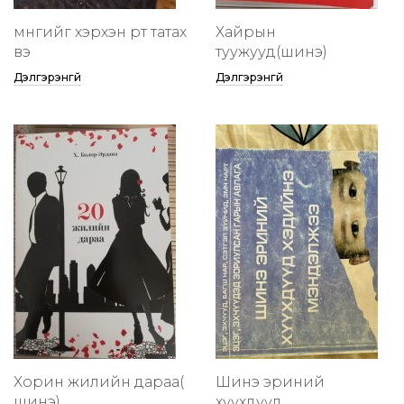
мөнгийг хэрхэн өөртөө татах
Хайрын
вэ
туужууд(шинэ)
Дэлгэрэнгүй
Дэлгэрэнгүй
Хорин жилийн дараа(
Шинэ эриний
шинэ)
хүүхдүүд