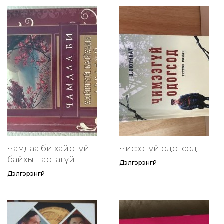
Чамдаа би хайргүй
Чисээгүй одогсод
байхын аргагүй
Дэлгэрэнгүй
Дэлгэрэнгүй