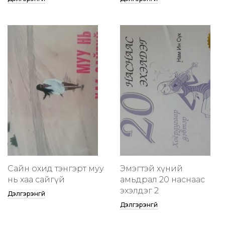
Сайн охид тэнгэрт муу
Эмэгтэй хүний
нь хаа сайгүй
амьдрал 20 наснаас
эхэлдэг 2
Дэлгэрэнгүй
Дэлгэрэнгүй