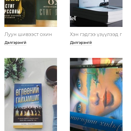
Луун шивээст охин
Хэн гэдгээ үзүүлээд өг
Дэлгэрэнгүй
Дэлгэрэнгүй