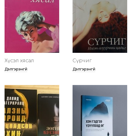
Хүсэл хясал
Сүрчиг
Дэлгэрэнгүй
Дэлгэрэнгүй