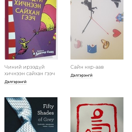
Чиний ирээдүй
Сайн нөхөр-аав
хичнээн сайхан гээч
Дэлгэрэнгүй
Дэлгэрэнгүй