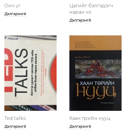
Онч үг
Цагийг бэлгэдэгч
наран чөлөө
Дэлгэрэнгүй
Дэлгэрэнгүй
Ted talks
Хаан төрийн нууц
Дэлгэрэнгүй
Дэлгэрэнгүй