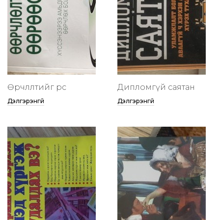
Өөрчлөлтийг өөрөөсөө
Дипломгүй саятан
Дэлгэрэнгүй
Дэлгэрэнгүй