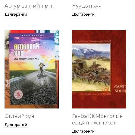
Артур вангийн өргөөнөө
Нууцын хүч
Дэлгэрэнгүй
Дэлгэрэнгүй
Өглөөний хүн
Ганбат Ж.Монголын
ердийн хөсөг тэрэг
Дэлгэрэнгүй
Дэлгэрэнгүй