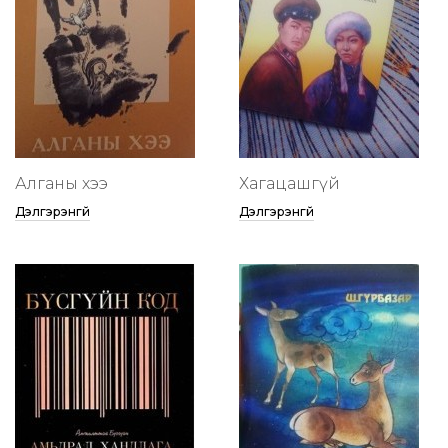
Алганы хээ
Хагацашгүй
Дэлгэрэнгүй
Дэлгэрэнгүй