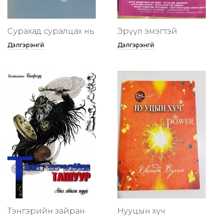
Сурахад суралцах нь
Эрүүл эмэгтэй
Дэлгэрэнгүй
Дэлгэрэнгүй
Тэнгэрийн зайран
Нууцын хүч