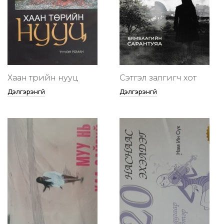
Хаан төрийн нууц
Сэтгэл залгигч хот
Дэлгэрэнгүй
Дэлгэрэнгүй