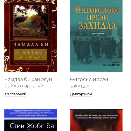
Чамдаа би хайргүй
Өнгөрснөөс ирсэн
байхын аргагүй
захидал
Дэлгэрэнгүй
Дэлгэрэнгүй