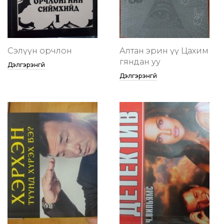
Сэлүүн орчлон
Алтан эрин үү Цахим
гяндан уу
Дэлгэрэнгүй
Дэлгэрэнгүй