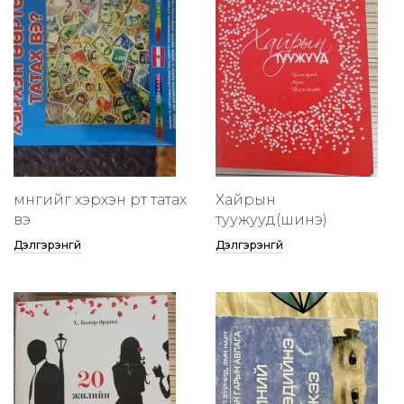
мөнгийг хэрхэн өөртөө татах
Хайрын
вэ
туужууд(шинэ)
Дэлгэрэнгүй
Дэлгэрэнгүй