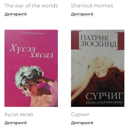
The war of the worlds
Sherlock Holmes
Дэлгэрэнгүй
Дэлгэрэнгүй
Хүсэл хясал
Сүрчиг
Дэлгэрэнгүй
Дэлгэрэнгүй