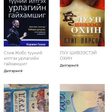
Стив Жобс түүний
ЛУУ ШИВЭЭСТЭЙ
илтгэх урлагийн
ОХИН
гайхамшиг
Дэлгэрэнгүй
Дэлгэрэнгүй