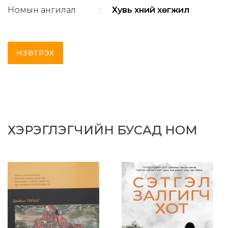
Номын ангилал
:
Хувь хүний хөгжил
НЭВТРЭХ
ХЭРЭГЛЭГЧИЙН БУСАД НОМ