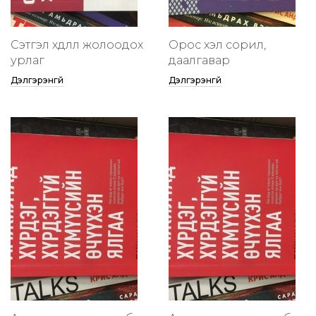
Сэтгэл хөдлөлөө жолоодох
Орос хэл сорил,
урлаг
даалгавар
Дэлгэрэнгүй
Дэлгэрэнгүй