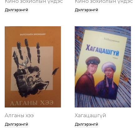
Кино зохиолын үндэс
Кино зохиолын үндэс
Дэлгэрэнгүй
Дэлгэрэнгүй
Алганы хээ
Хагацашгүй
Дэлгэрэнгүй
Дэлгэрэнгүй