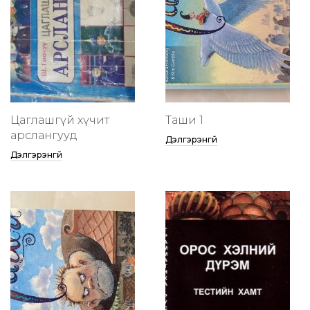
Цаглашгүй хүчит
Таши 1
арслангууд
Дэлгэрэнгүй
Дэлгэрэнгүй