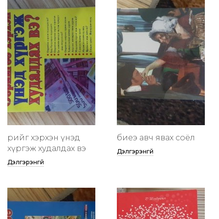
өөрийгөө хэрхэн үнэд
биеэ авч явах соёл
хүргэж худалдах вэ
Дэлгэрэнгүй
Дэлгэрэнгүй