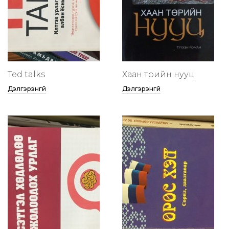
Ted talks
Хаан төрийн нууц
Дэлгэрэнгүй
Дэлгэрэнгүй