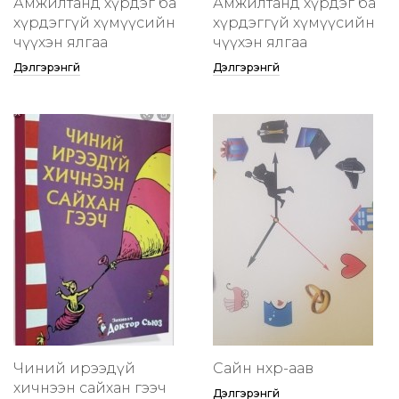
Амжилтанд хүрдэг ба
Амжилтанд хүрдэг ба
хүрдэггүй хүмүүсийн
хүрдэггүй хүмүүсийн
өчүүхэн ялгаа
өчүүхэн ялгаа
Дэлгэрэнгүй
Дэлгэрэнгүй
Чиний ирээдүй
Сайн нөхөр-аав
хичнээн сайхан гээч
Дэлгэрэнгүй