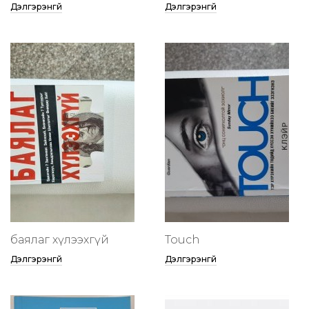
Дэлгэрэнгүй
Дэлгэрэнгүй
баялаг хүлээхгүй
Touch
Дэлгэрэнгүй
Дэлгэрэнгүй