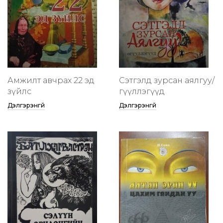
Амжилт авчрах 22 эд
Сэтгэлд зурсан аялгуу/
зүйлс
өгүүллэгүүд
Дэлгэрэнгүй
Дэлгэрэнгүй