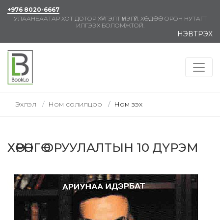
+976 8020-6667
УЛААНБААТАР ХОТ ДОТОР ХҮРГЭЛТ ҮНЭГҮЙ. ХӨДӨӨ ОРОН НУТАГТ
ИЛГЭЭХ БОЛОМЖТОЙ.
НЭВТРЭХ
Эхлэл
Ном солилцоо
Ном үзэх
ХӨРӨНГӨ ОРУУЛАЛТЫН 10 ДҮРЭМ