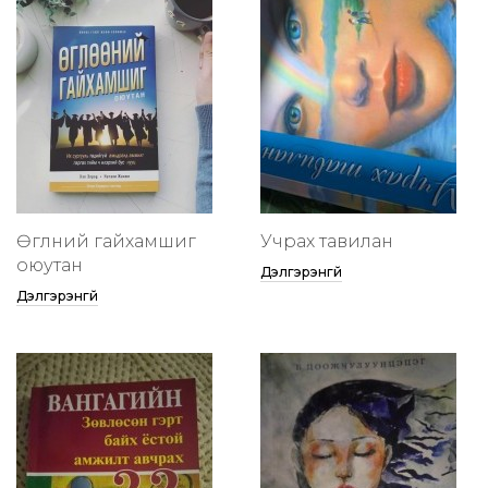
Өглөөний гайхамшиг
Учрах тавилан
оюутан
Дэлгэрэнгүй
Дэлгэрэнгүй