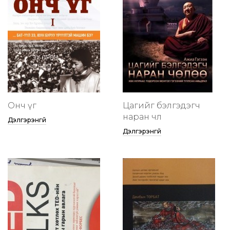
Онч үг
Цагийг бэлгэдэгч
наран чөлөө
Дэлгэрэнгүй
Дэлгэрэнгүй