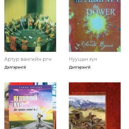
Артур вангийн өргөөнөө
Нууцын хүч
Дэлгэрэнгүй
Дэлгэрэнгүй