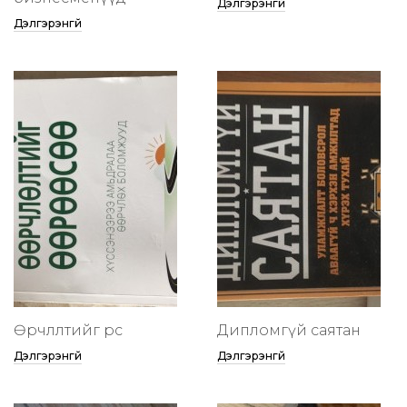
Дэлгэрэнгүй
Дэлгэрэнгүй
Өөрчлөлтийг өөрөөсөө
Дипломгүй саятан
Дэлгэрэнгүй
Дэлгэрэнгүй