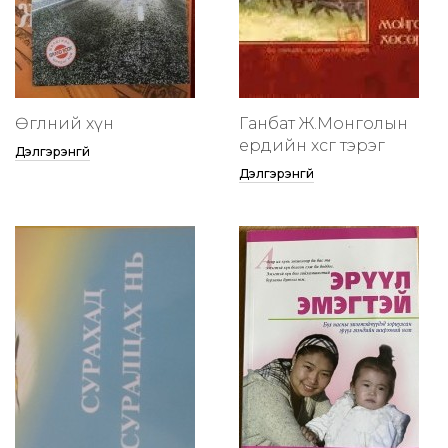
Өглөөний хүн
Ганбат Ж.Монголын
ердийн хөсөг тэрэг
Дэлгэрэнгүй
Дэлгэрэнгүй