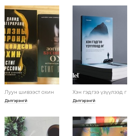
Луун шивээст охин
Хэн гэдгээ үзүүлээд өг
Дэлгэрэнгүй
Дэлгэрэнгүй