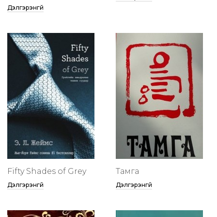
Дэлгэрэнгүй
Fifty Shades of Grey
Тамга
Дэлгэрэнгүй
Дэлгэрэнгүй