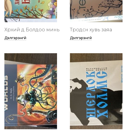
Хөөрхий дөө Болдоо минь
Төөрөодсөн хувь заяа
Дэлгэрэнгүй
Дэлгэрэнгүй