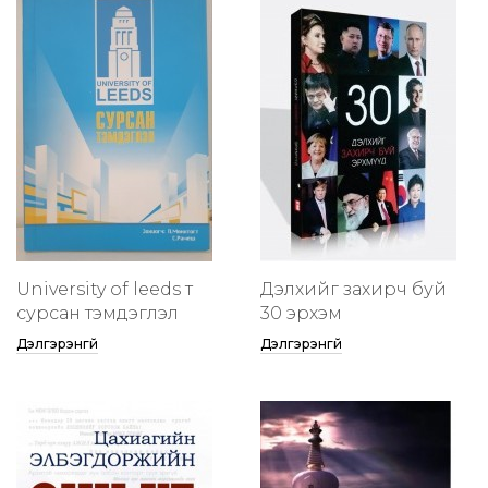
University of leeds т
Дэлхийг захирч буй
сурсан тэмдэглэл
30 эрхэм
Дэлгэрэнгүй
Дэлгэрэнгүй