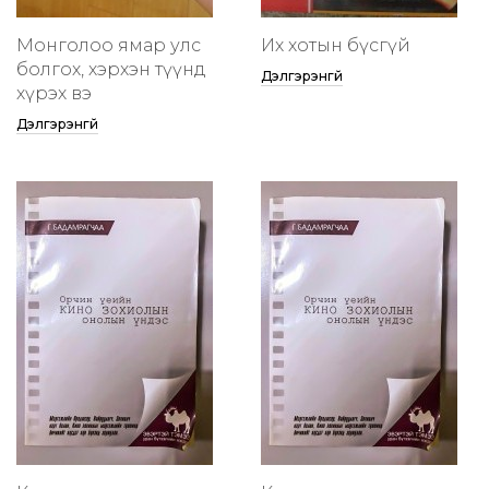
Монголоо ямар улс
Их хотын бүсгүй
болгох, хэрхэн түүнд
Дэлгэрэнгүй
хүрэх вэ
Дэлгэрэнгүй