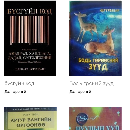
бүсгүйн код
Бодь гөрөөсний зүүд
Дэлгэрэнгүй
Дэлгэрэнгүй