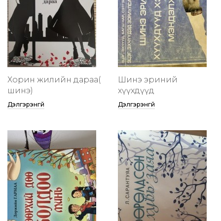
Хорин жилийн дараа(
Шинэ эриний
шинэ)
хүүхдүүд
Дэлгэрэнгүй
Дэлгэрэнгүй