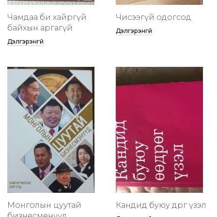
Чамдаа би хайргүй
Чисээгүй одогсод
байхын аргагүй
Дэлгэрэнгүй
Дэлгэрэнгүй
Монголын цуутай
Кандид буюу өөдрөг үзэл
бизнесменүүд