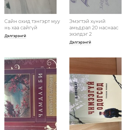
Сайн охид тэнгэрт муу
Эмэгтэй хүний
нь хаа сайгүй
амьдрал 20 наснаас
эхэлдэг 2
Дэлгэрэнгүй
Дэлгэрэнгүй