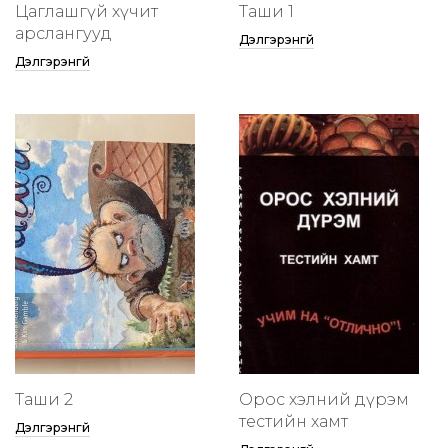
Цаглашгүй хүчит
Таши 1
арслангууд
Дэлгэрэнгүй
Дэлгэрэнгүй
Таши 2
Орос хэлний дүрэм
тестийн хамт
Дэлгэрэнгүй