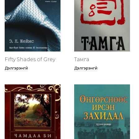
Fifty Shades of Grey
Тамга
Дэлгэрэнгүй
Дэлгэрэнгүй