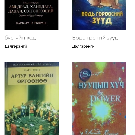
бүсгүйн код
Бодь гөрөөсний зүүд
Дэлгэрэнгүй
Дэлгэрэнгүй