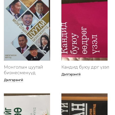
Монголын цуутай
Кандид буюу өөдрөг үзэл
бизнесменүүд
Дэлгэрэнгүй
Дэлгэрэнгүй