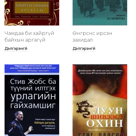
Чамдаа би хайргүй
Өнгөрснөөс ирсэн
байхын аргагүй
захидал
Дэлгэрэнгүй
Дэлгэрэнгүй