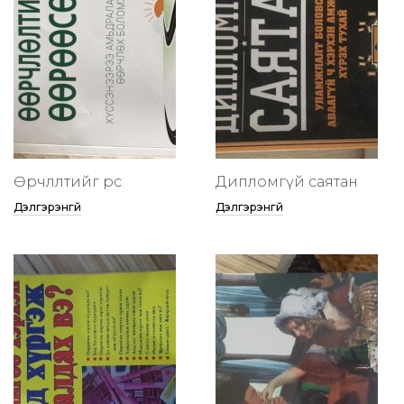
Өөрчлөлтийг өөрөөсөө
Дипломгүй саятан
Дэлгэрэнгүй
Дэлгэрэнгүй