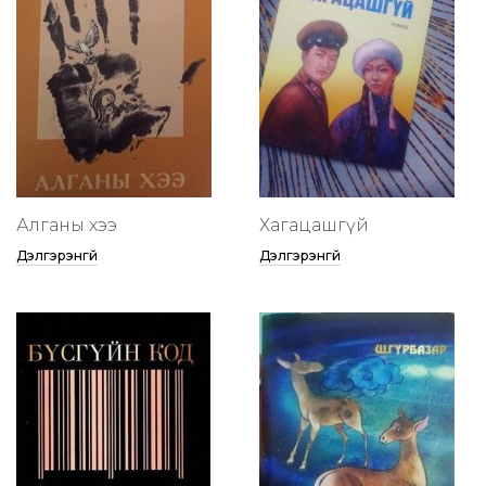
Алганы хээ
Хагацашгүй
Дэлгэрэнгүй
Дэлгэрэнгүй