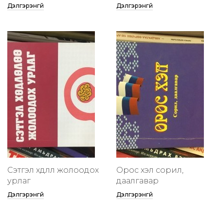
Дэлгэрэнгүй
Дэлгэрэнгүй
Сэтгэл хөдлөлөө жолоодох
Орос хэл сорил,
урлаг
даалгавар
Дэлгэрэнгүй
Дэлгэрэнгүй