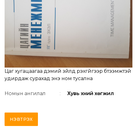
Цаг хугацаагаа дэмий зүйлд үрэхгүйгээр бүтээмжтэй
удирдаж сурахад энэ ном тусална
Номын ангилал
:
Хувь хүний хөгжил
НЭВТРЭХ