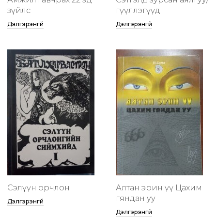
зүйлс
өгүүллэгүүд
Дэлгэрэнгүй
Дэлгэрэнгүй
Сэлүүн орчлон
Алтан эрин үү Цахим
гяндан уу
Дэлгэрэнгүй
Дэлгэрэнгүй