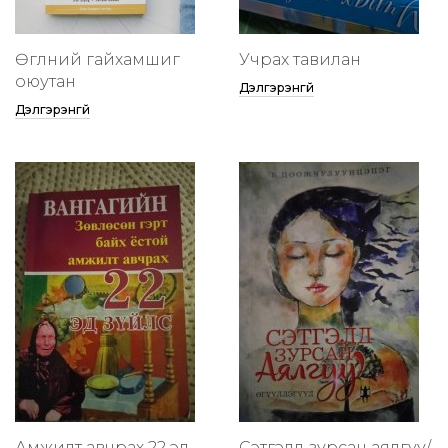
Өглөөний гайхамшиг
Учрах тавилан
оюутан
Дэлгэрэнгүй
Дэлгэрэнгүй
Амжилт авчрах 22 эд
Сэтгэлд зурсан аялгуу/