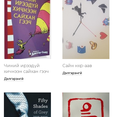
Чиний ирээдүй
Сайн нөхөр-аав
хичнээн сайхан гээч
Дэлгэрэнгүй
Дэлгэрэнгүй