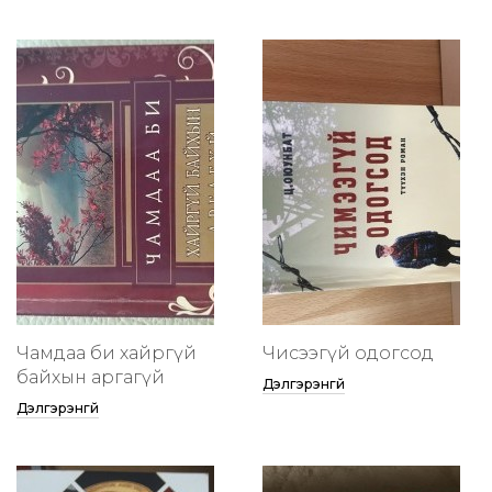
Чамдаа би хайргүй
Чисээгүй одогсод
байхын аргагүй
Дэлгэрэнгүй
Дэлгэрэнгүй