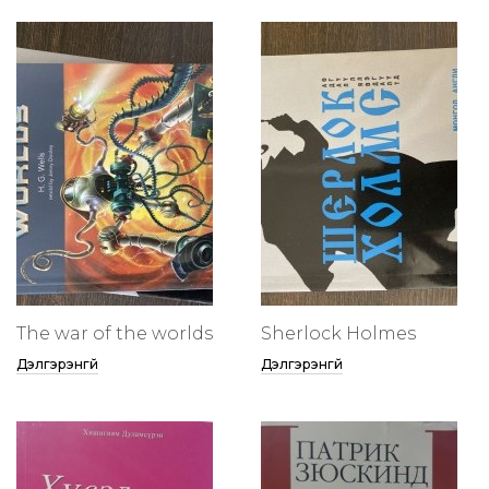
The war of the worlds
Sherlock Holmes
Дэлгэрэнгүй
Дэлгэрэнгүй