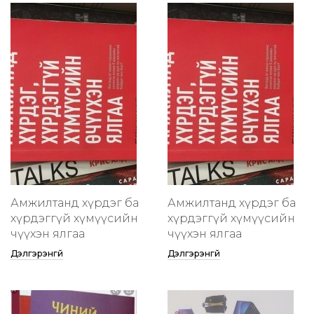
Амжилтанд хүрдэг ба
Амжилтанд хүрдэг ба
хүрдэггүй хүмүүсийн
хүрдэггүй хүмүүсийн
өчүүхэн ялгаа
өчүүхэн ялгаа
Дэлгэрэнгүй
Дэлгэрэнгүй