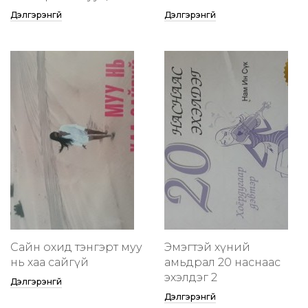
Дэлгэрэнгүй
Дэлгэрэнгүй
Сайн охид тэнгэрт муу
Эмэгтэй хүний
нь хаа сайгүй
амьдрал 20 наснаас
эхэлдэг 2
Дэлгэрэнгүй
Дэлгэрэнгүй