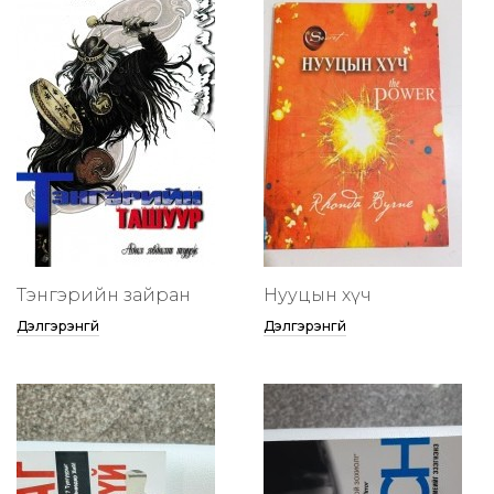
Тэнгэрийн зайран
Нууцын хүч
Дэлгэрэнгүй
Дэлгэрэнгүй