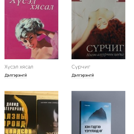
Хүсэл хясал
Сүрчиг
Дэлгэрэнгүй
Дэлгэрэнгүй