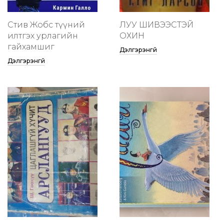
Стив Жобс түүний
ЛУУ ШИВЭЭСТЭЙ
илтгэх урлагийн
ОХИН
гайхамшиг
Дэлгэрэнгүй
Дэлгэрэнгүй