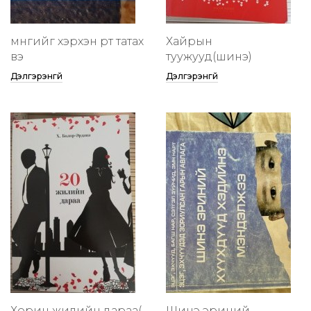
мөнгийг хэрхэн өөртөө татах
Хайрын
вэ
туужууд(шинэ)
Дэлгэрэнгүй
Дэлгэрэнгүй
Хорин жилийн дараа(
Шинэ эриний