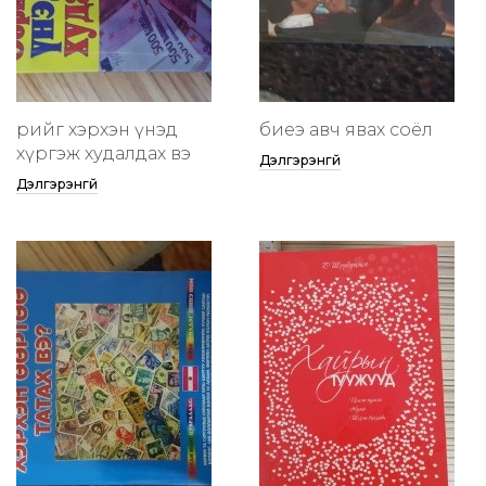
өөрийгөө хэрхэн үнэд
биеэ авч явах соёл
хүргэж худалдах вэ
Дэлгэрэнгүй
Дэлгэрэнгүй