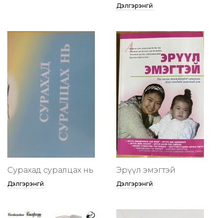
Дэлгэрэнгүй
Сурахад суралцах нь
Эрүүл эмэгтэй
Дэлгэрэнгүй
Дэлгэрэнгүй