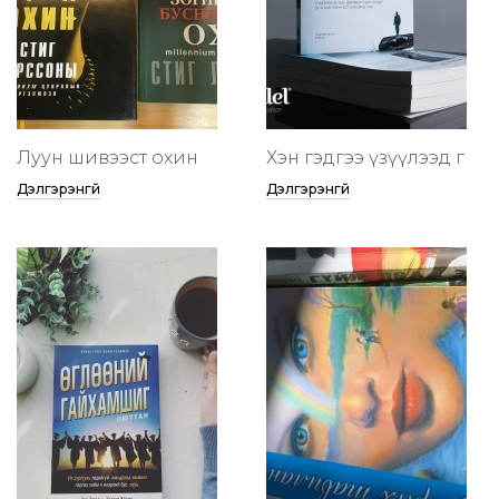
Луун шивээст охин
Хэн гэдгээ үзүүлээд өг
Дэлгэрэнгүй
Дэлгэрэнгүй