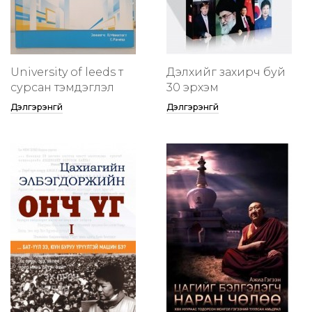
University of leeds т
Дэлхийг захирч буй
сурсан тэмдэглэл
30 эрхэм
Дэлгэрэнгүй
Дэлгэрэнгүй