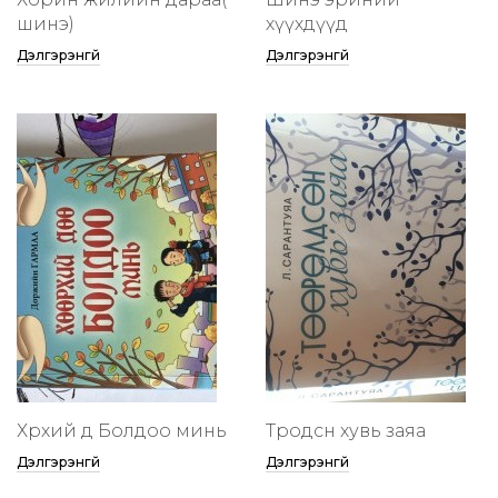
шинэ)
хүүхдүүд
Дэлгэрэнгүй
Дэлгэрэнгүй
Хөөрхий дөө Болдоо минь
Төөрөодсөн хувь заяа
Дэлгэрэнгүй
Дэлгэрэнгүй