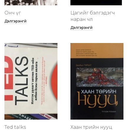
Онч үг
Цагийг бэлгэдэгч
наран чөлөө
Дэлгэрэнгүй
Дэлгэрэнгүй
Ted talks
Хаан төрийн нууц