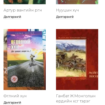
Артур вангийн өргөөнөө
Нууцын хүч
Дэлгэрэнгүй
Дэлгэрэнгүй
Өглөөний хүн
Ганбат Ж.Монголын
ердийн хөсөг тэрэг
Дэлгэрэнгүй