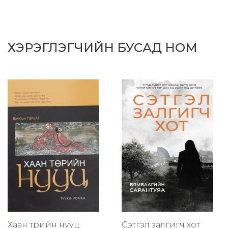
ХЭРЭГЛЭГЧИЙН БУСАД НОМ
Хаан төрийн нууц
Сэтгэл залгигч хот