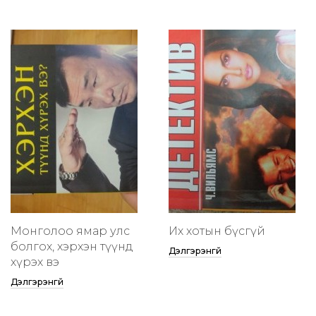
Монголоо ямар улс
Их хотын бүсгүй
болгох, хэрхэн түүнд
Дэлгэрэнгүй
хүрэх вэ
Дэлгэрэнгүй