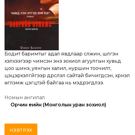
Бодит баримтыг адал явдлаар сүлжин, шүлгэн
хэлхээгээр чимсэн энэ зохиол агуулгын хувьд
цоо шинэ, уянгын халил, нуршин тоочилт,
цэцэрхэлгүйгээр дүрслэл сайтай бичигдсэн, хүүрнэл
өгүүлэмж цэгцтэй байгаа нь мэдрэгдлээ.
Номын ангилал
:
Орчин үеийн (Монголын уран зохиол)
НЭВТРЭХ