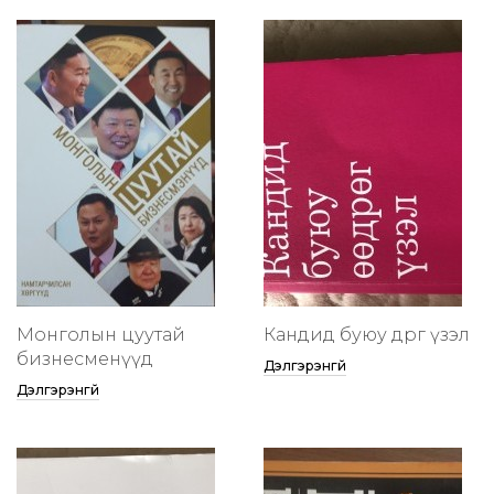
Монголын цуутай
Кандид буюу өөдрөг үзэл
бизнесменүүд
Дэлгэрэнгүй
Дэлгэрэнгүй