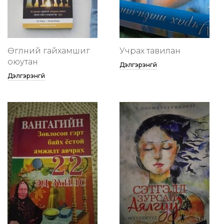
Өглөөний гайхамшиг
Учрах тавилан
оюутан
Дэлгэрэнгүй
Дэлгэрэнгүй