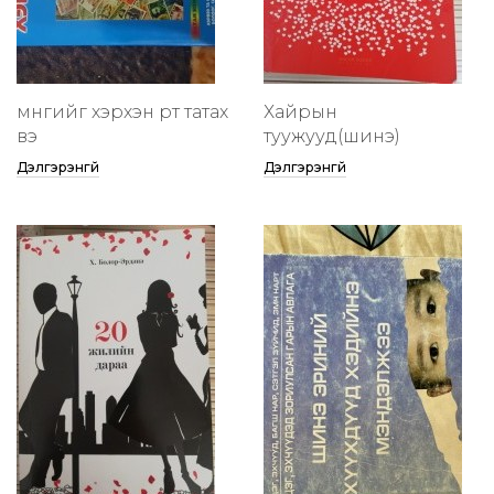
мөнгийг хэрхэн өөртөө татах
Хайрын
вэ
туужууд(шинэ)
Дэлгэрэнгүй
Дэлгэрэнгүй