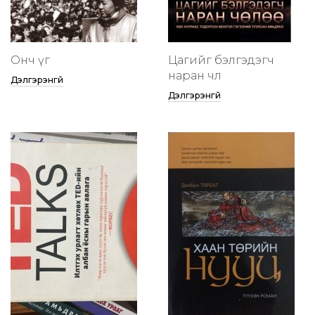
Онч үг
Цагийг бэлгэдэгч
наран чөлөө
Дэлгэрэнгүй
Дэлгэрэнгүй