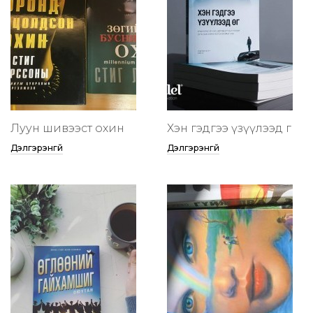
Луун шивээст охин
Хэн гэдгээ үзүүлээд өг
Дэлгэрэнгүй
Дэлгэрэнгүй