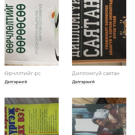
Өөрчлөлтийг өөрөөсөө
Дипломгүй саятан
Дэлгэрэнгүй
Дэлгэрэнгүй