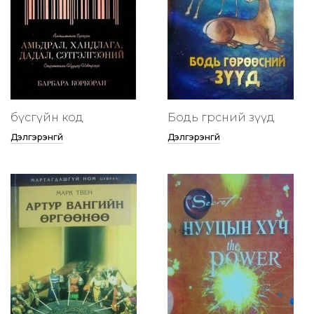
бүсгүйн код
Бодь гөрөөсний зүүд
Дэлгэрэнгүй
Дэлгэрэнгүй