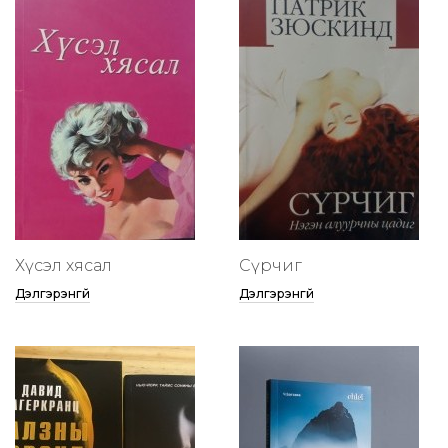
Хүсэл хясал
Сүрчиг
Дэлгэрэнгүй
Дэлгэрэнгүй