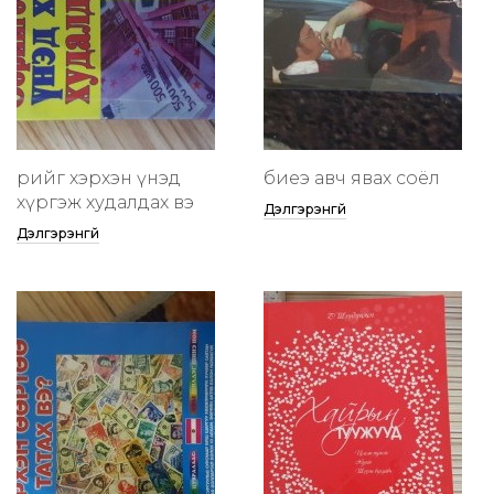
өөрийгөө хэрхэн үнэд
биеэ авч явах соёл
хүргэж худалдах вэ
Дэлгэрэнгүй
Дэлгэрэнгүй