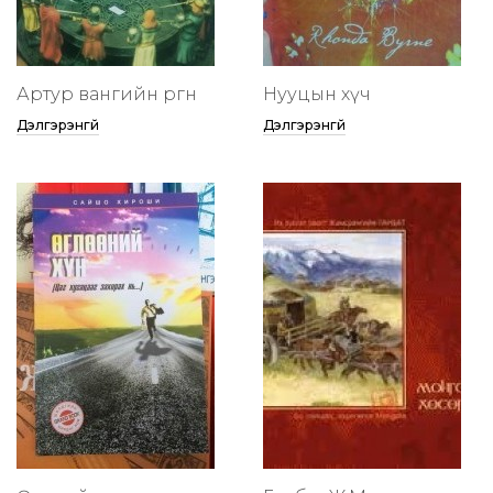
Артур вангийн өргөөнөө
Нууцын хүч
Дэлгэрэнгүй
Дэлгэрэнгүй