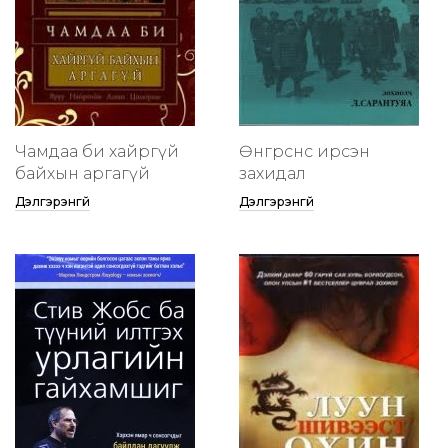
Чамдаа би хайргүй
Өнгөрснөөс ирсэн
байхын аргагүй
захидал
Дэлгэрэнгүй
Дэлгэрэнгүй