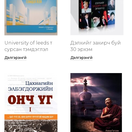
University of leeds т
Дэлхийг захирч буй
сурсан тэмдэглэл
30 эрхэм
Дэлгэрэнгүй
Дэлгэрэнгүй