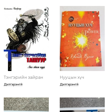
Тэнгэрийн зайран
Нууцын хүч
Дэлгэрэнгүй
Дэлгэрэнгүй