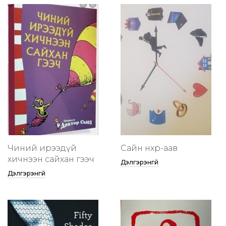
Чиний ирээдүй
Сайн нөхөр-аав
хичнээн сайхан гээч
Дэлгэрэнгүй
Дэлгэрэнгүй