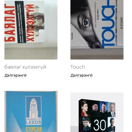
баялаг хүлээхгүй
Touch
Дэлгэрэнгүй
Дэлгэрэнгүй