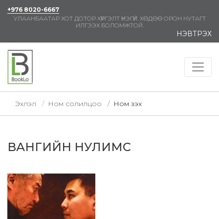
+976 8020-6667
УЛААНБААТАР ХОТ ДОТОР ХҮРГЭЛТ ҮНЭГҮЙ. ХӨДӨӨ ОРОН НУТАГТ
ИЛГЭЭХ БОЛОМЖТОЙ.
НЭВТРЭХ
Эхлэл
Ном солилцоо
Ном үзэх
ВАНГИЙН НУЛИМС