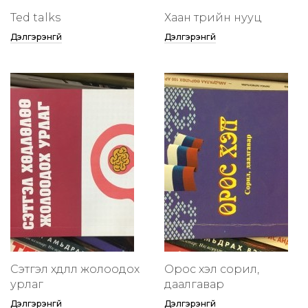
Ted talks
Хаан төрийн нууц
Дэлгэрэнгүй
Дэлгэрэнгүй
Сэтгэл хөдлөлөө жолоодох
Орос хэл сорил,
урлаг
даалгавар
Дэлгэрэнгүй
Дэлгэрэнгүй