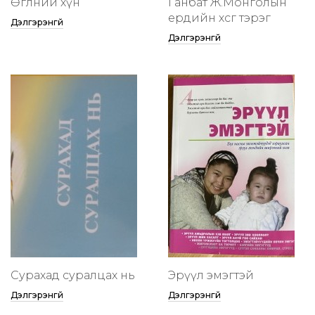
Өглөөний хүн
Ганбат Ж.Монголын
ердийн хөсөг тэрэг
Дэлгэрэнгүй
Дэлгэрэнгүй
Сурахад суралцах нь
Эрүүл эмэгтэй
Дэлгэрэнгүй
Дэлгэрэнгүй