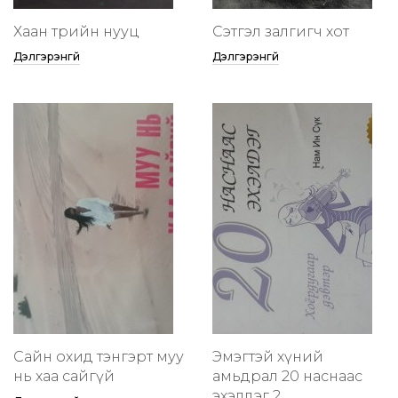
Хаан төрийн нууц
Сэтгэл залгигч хот
Дэлгэрэнгүй
Дэлгэрэнгүй
Сайн охид тэнгэрт муу
Эмэгтэй хүний
нь хаа сайгүй
амьдрал 20 наснаас
эхэлдэг 2