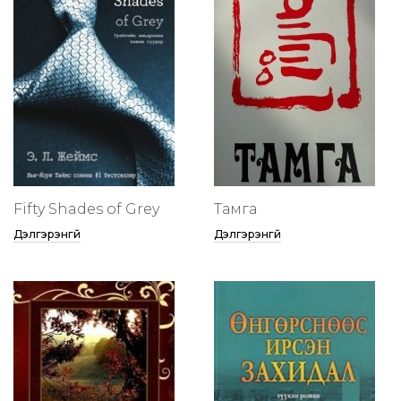
Fifty Shades of Grey
Тамга
Дэлгэрэнгүй
Дэлгэрэнгүй