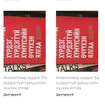
Амжилтанд хүрдэг ба
Амжилтанд хүрдэг ба
хүрдэггүй хүмүүсийн
хүрдэггүй хүмүүсийн
өчүүхэн ялгаа
өчүүхэн ялгаа
Дэлгэрэнгүй
Дэлгэрэнгүй