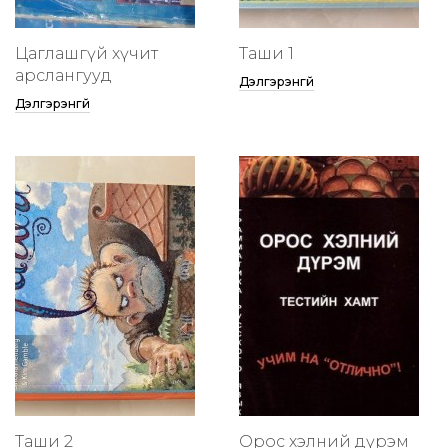
Цаглашгүй хүчит
Таши 1
арслангууд
Дэлгэрэнгүй
Дэлгэрэнгүй
Таши 2
Орос хэлний дүрэм