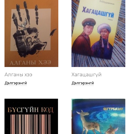
Алганы хээ
Хагацашгүй
Дэлгэрэнгүй
Дэлгэрэнгүй