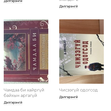
Дэлгэрэнгүй
Дэлгэрэнгүй
Чамдаа би хайргүй
Чисээгүй одогсод
байхын аргагүй
Дэлгэрэнгүй
Дэлгэрэнгүй