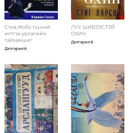
Стив Жобс түүний
ЛУУ ШИВЭЭСТЭЙ
илтгэх урлагийн
ОХИН
гайхамшиг
Дэлгэрэнгүй
Дэлгэрэнгүй