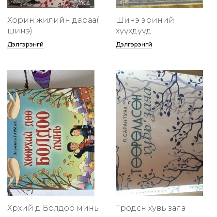
Хорин жилийн дараа(
Шинэ эриний
шинэ)
хүүхдүүд
Дэлгэрэнгүй
Дэлгэрэнгүй
Хөөрхий дөө Болдоо минь
Төөрөодсөн хувь заяа