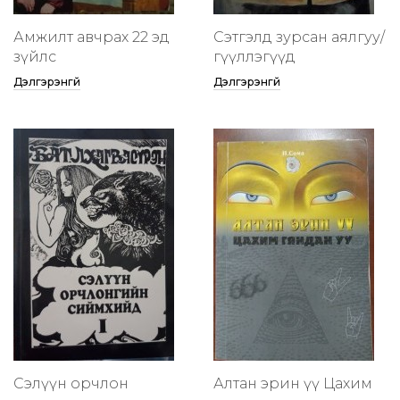
Амжилт авчрах 22 эд
Сэтгэлд зурсан аялгуу/
зүйлс
өгүүллэгүүд
Дэлгэрэнгүй
Дэлгэрэнгүй
Сэлүүн орчлон
Алтан эрин үү Цахим