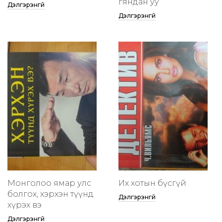
гяндан уу
Дэлгэрэнгүй
Дэлгэрэнгүй
Монголоо ямар улс
Их хотын бүсгүй
болгох, хэрхэн түүнд
Дэлгэрэнгүй
хүрэх вэ
Дэлгэрэнгүй