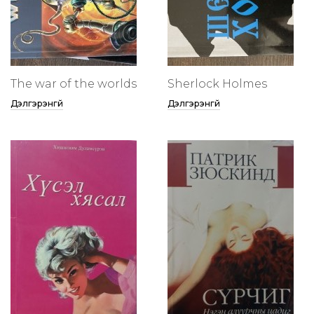
The war of the worlds
Sherlock Holmes
Дэлгэрэнгүй
Дэлгэрэнгүй