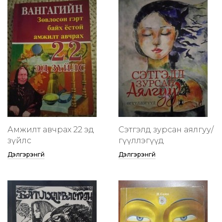
Амжилт авчрах 22 эд
Сэтгэлд зурсан аялгуу/
зүйлс
өгүүллэгүүд
Дэлгэрэнгүй
Дэлгэрэнгүй