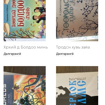
Хөөрхий дөө Болдоо минь
Төөрөодсөн хувь заяа
Дэлгэрэнгүй
Дэлгэрэнгүй