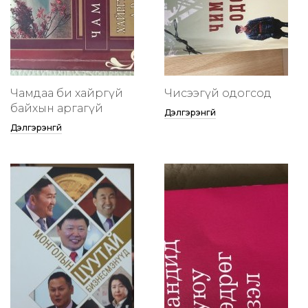
Чамдаа би хайргүй
Чисээгүй одогсод
байхын аргагүй
Дэлгэрэнгүй
Дэлгэрэнгүй