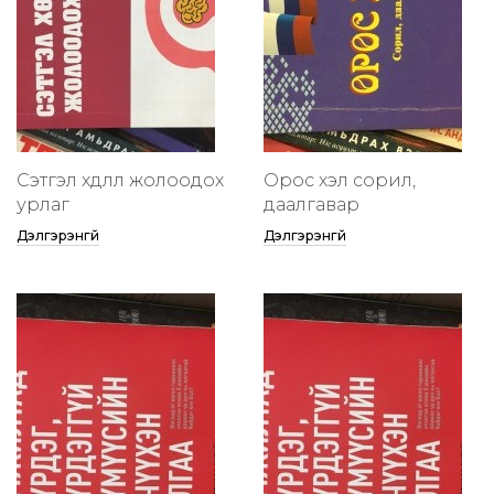
Сэтгэл хөдлөлөө жолоодох
Орос хэл сорил,
урлаг
даалгавар
Дэлгэрэнгүй
Дэлгэрэнгүй