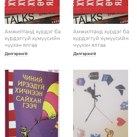
Амжилтанд хүрдэг ба
Амжилтанд хүрдэг ба
хүрдэггүй хүмүүсийн
хүрдэггүй хүмүүсийн
өчүүхэн ялгаа
өчүүхэн ялгаа
Дэлгэрэнгүй
Дэлгэрэнгүй