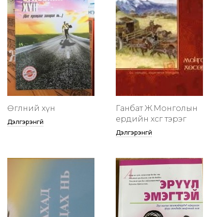
Өглөөний хүн
Ганбат Ж.Монголын
ердийн хөсөг тэрэг
Дэлгэрэнгүй
Дэлгэрэнгүй