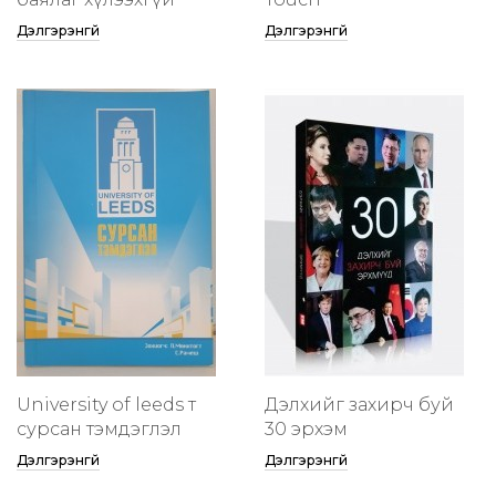
Дэлгэрэнгүй
Дэлгэрэнгүй
University of leeds т
Дэлхийг захирч буй
сурсан тэмдэглэл
30 эрхэм
Дэлгэрэнгүй
Дэлгэрэнгүй