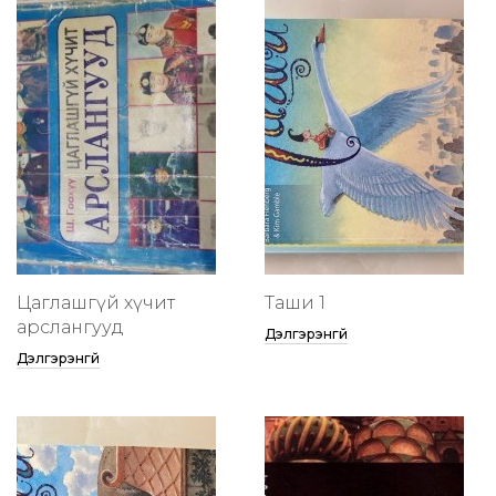
Цаглашгүй хүчит
Таши 1
арслангууд
Дэлгэрэнгүй
Дэлгэрэнгүй