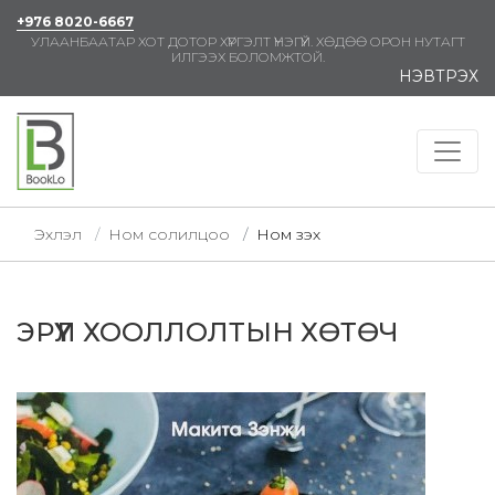
+976 8020-6667
УЛААНБААТАР ХОТ ДОТОР ХҮРГЭЛТ ҮНЭГҮЙ. ХӨДӨӨ ОРОН НУТАГТ
ИЛГЭЭХ БОЛОМЖТОЙ.
НЭВТРЭХ
Эхлэл
Ном солилцоо
Ном үзэх
ЭРҮҮЛ ХООЛЛОЛТЫН ХӨТӨЧ