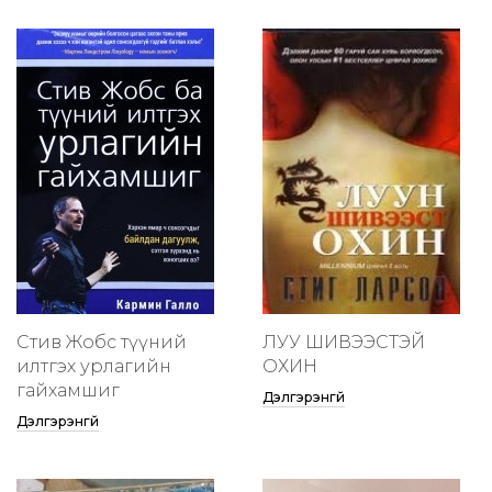
Стив Жобс түүний
ЛУУ ШИВЭЭСТЭЙ
илтгэх урлагийн
ОХИН
гайхамшиг
Дэлгэрэнгүй
Дэлгэрэнгүй