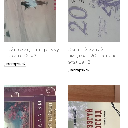
Сайн охид тэнгэрт муу
Эмэгтэй хүний
нь хаа сайгүй
амьдрал 20 наснаас
эхэлдэг 2
Дэлгэрэнгүй
Дэлгэрэнгүй