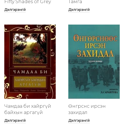
Fifty Shades of Grey
Тамга
Дэлгэрэнгүй
Дэлгэрэнгүй
Чамдаа би хайргүй
Өнгөрснөөс ирсэн
байхын аргагүй
захидал
Дэлгэрэнгүй
Дэлгэрэнгүй