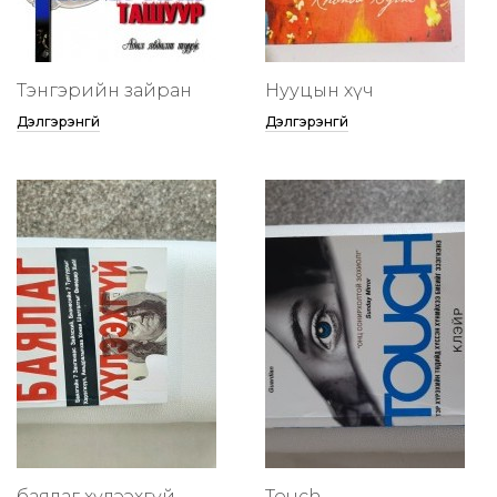
Тэнгэрийн зайран
Нууцын хүч
Дэлгэрэнгүй
Дэлгэрэнгүй
баялаг хүлээхгүй
Touch