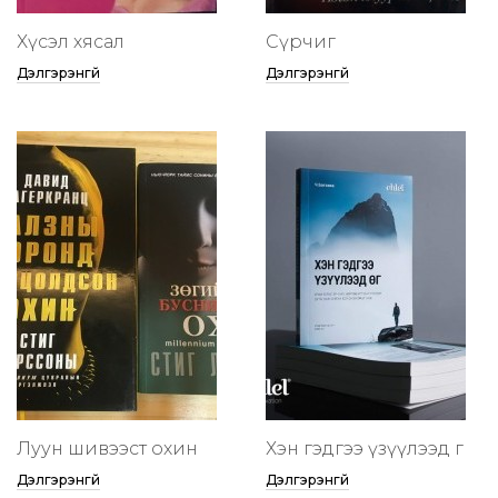
Хүсэл хясал
Сүрчиг
Дэлгэрэнгүй
Дэлгэрэнгүй
Луун шивээст охин
Хэн гэдгээ үзүүлээд өг
Дэлгэрэнгүй
Дэлгэрэнгүй