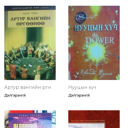
Артур вангийн өргөөнөө
Нууцын хүч
Дэлгэрэнгүй
Дэлгэрэнгүй