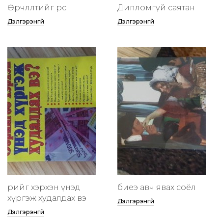
Өөрчлөлтийг өөрөөсөө
Дипломгүй саятан
Дэлгэрэнгүй
Дэлгэрэнгүй
өөрийгөө хэрхэн үнэд
биеэ авч явах соёл
хүргэж худалдах вэ
Дэлгэрэнгүй
Дэлгэрэнгүй