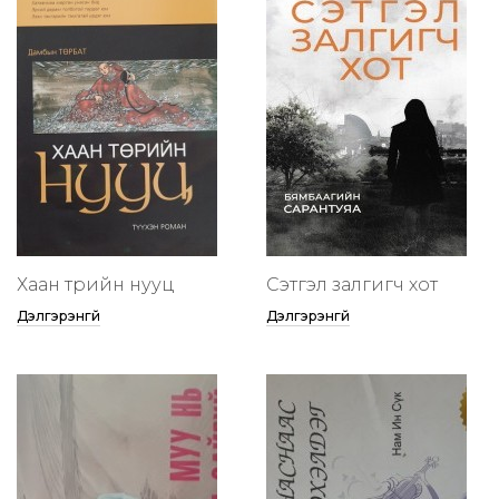
Хаан төрийн нууц
Сэтгэл залгигч хот
Дэлгэрэнгүй
Дэлгэрэнгүй