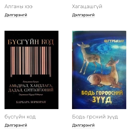
Алганы хээ
Хагацашгүй
Дэлгэрэнгүй
Дэлгэрэнгүй
бүсгүйн код
Бодь гөрөөсний зүүд
Дэлгэрэнгүй
Дэлгэрэнгүй