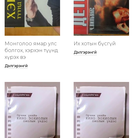
Монголоо ямар улс
Их хотын бүсгүй
болгох, хэрхэн түүнд
Дэлгэрэнгүй
хүрэх вэ
Дэлгэрэнгүй