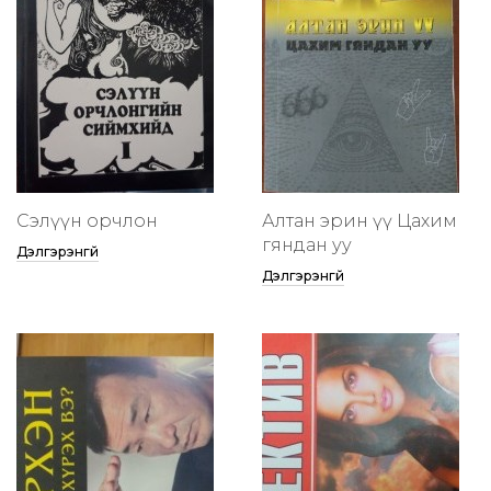
Сэлүүн орчлон
Алтан эрин үү Цахим
гяндан уу
Дэлгэрэнгүй
Дэлгэрэнгүй