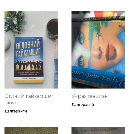
Өглөөний гайхамшиг
Учрах тавилан
оюутан
Дэлгэрэнгүй
Дэлгэрэнгүй