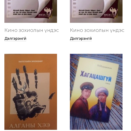
Кино зохиолын үндэс
Кино зохиолын үндэс
Дэлгэрэнгүй
Дэлгэрэнгүй