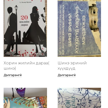
Хорин жилийн дараа(
Шинэ эриний
шинэ)
хүүхдүүд
Дэлгэрэнгүй
Дэлгэрэнгүй