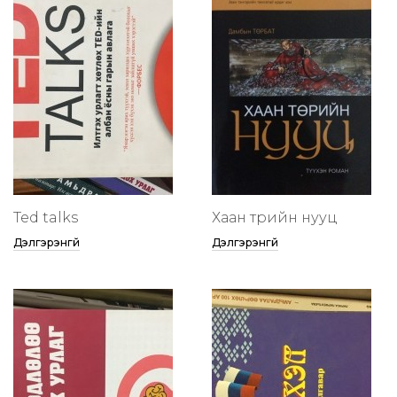
Ted talks
Хаан төрийн нууц
Дэлгэрэнгүй
Дэлгэрэнгүй