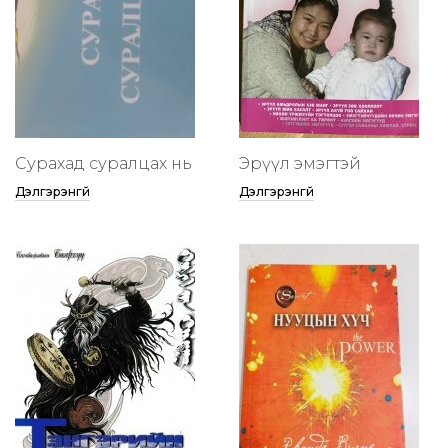
Сурахад суралцах нь
Эрүүл эмэгтэй
Дэлгэрэнгүй
Дэлгэрэнгүй