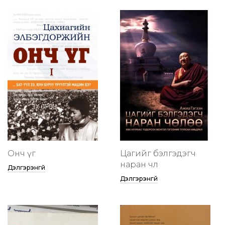
Онч үг
Цагийг бэлгэдэгч
наран чөлөө
Дэлгэрэнгүй
Дэлгэрэнгүй