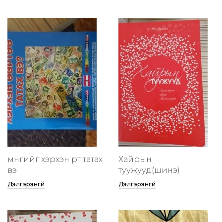
мөнгийг хэрхэн өөртөө татах
Хайрын
вэ
туужууд(шинэ)
Дэлгэрэнгүй
Дэлгэрэнгүй