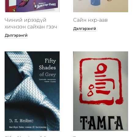
Чиний ирээдүй
Сайн нөхөр-аав
хичнээн сайхан гээч
Дэлгэрэнгүй
Дэлгэрэнгүй