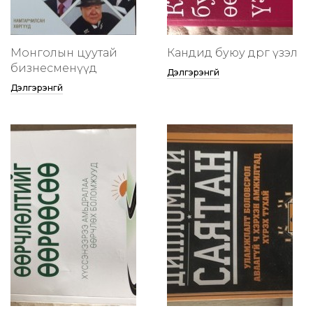
Монголын цуутай
Кандид буюу өөдрөг үзэл
бизнесменүүд
Дэлгэрэнгүй
Дэлгэрэнгүй