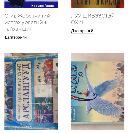
Стив Жобс түүний
ЛУУ ШИВЭЭСТЭЙ
илтгэх урлагийн
ОХИН
гайхамшиг
Дэлгэрэнгүй
Дэлгэрэнгүй