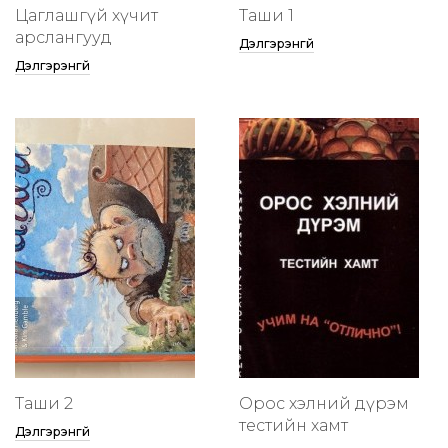
Цаглашгүй хүчит
Таши 1
арслангууд
Дэлгэрэнгүй
Дэлгэрэнгүй
Таши 2
Орос хэлний дүрэм
тестийн хамт
Дэлгэрэнгүй