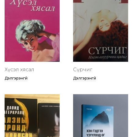
Хүсэл хясал
Сүрчиг
Дэлгэрэнгүй
Дэлгэрэнгүй