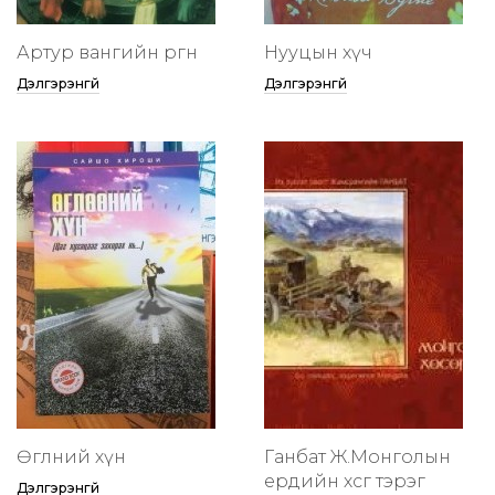
Артур вангийн өргөөнөө
Нууцын хүч
Дэлгэрэнгүй
Дэлгэрэнгүй
Өглөөний хүн
Ганбат Ж.Монголын
ердийн хөсөг тэрэг
Дэлгэрэнгүй