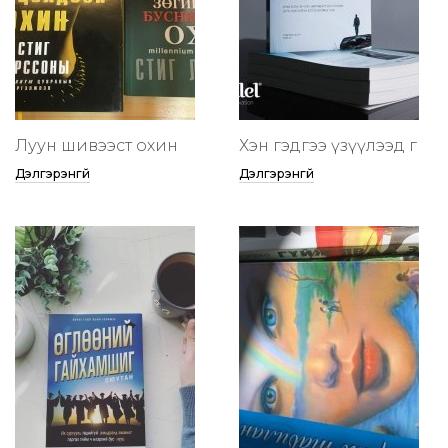
Луун шивээст охин
Хэн гэдгээ үзүүлээд өг
Дэлгэрэнгүй
Дэлгэрэнгүй