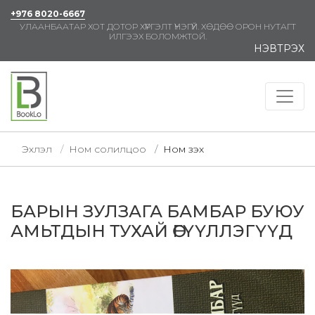
+976 8020-6667
УЛААНБААТАР ХОТ ДОТОР ХҮРГЭЛТ ҮНЭГҮЙ. ХӨДӨӨ ОРОН НУТАГТ
ИЛГЭЭХ БОЛОМЖТОЙ.
НЭВТРЭХ
Эхлэл
Ном солилцоо
Ном үзэх
БАРЫН ЗУЛЗАГА БАМБАР БУЮУ
АМЬТДЫН ТУХАЙ ӨГҮҮЛЛЭГҮҮД