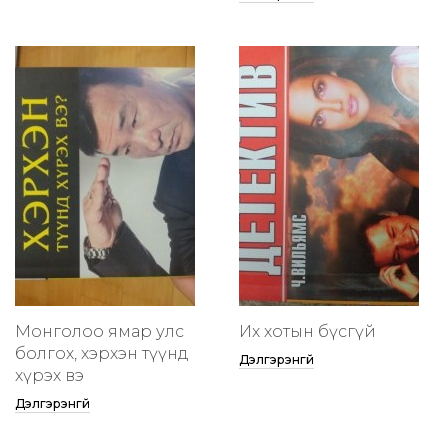
Монголоо ямар улс
Их хотын бүсгүй
болгох, хэрхэн түүнд
Дэлгэрэнгүй
хүрэх вэ
Дэлгэрэнгүй