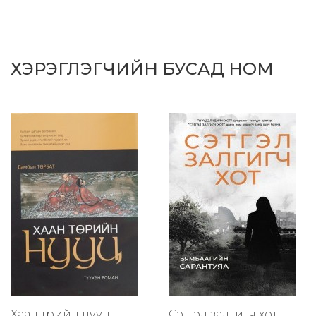
ХЭРЭГЛЭГЧИЙН БУСАД НОМ
Хаан төрийн нууц
Сэтгэл залгигч хот