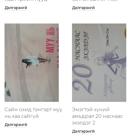
Дэлгэрэнгүй
Дэлгэрэнгүй
Сайн охид тэнгэрт муу
Эмэгтэй хүний
нь хаа сайгүй
амьдрал 20 наснаас
эхэлдэг 2
Дэлгэрэнгүй
Дэлгэрэнгүй