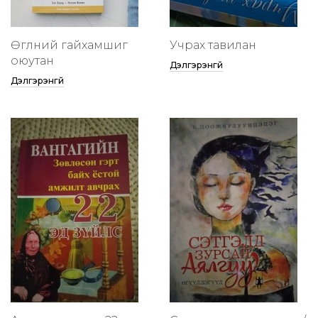
Өглөөний гайхамшиг
Учрах тавилан
оюутан
Дэлгэрэнгүй
Дэлгэрэнгүй