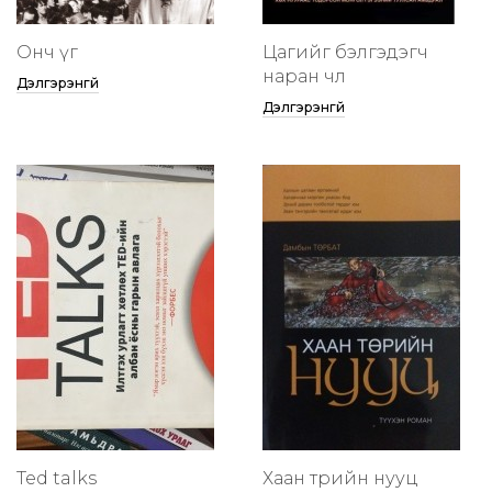
Онч үг
Цагийг бэлгэдэгч
наран чөлөө
Дэлгэрэнгүй
Дэлгэрэнгүй
Ted talks
Хаан төрийн нууц