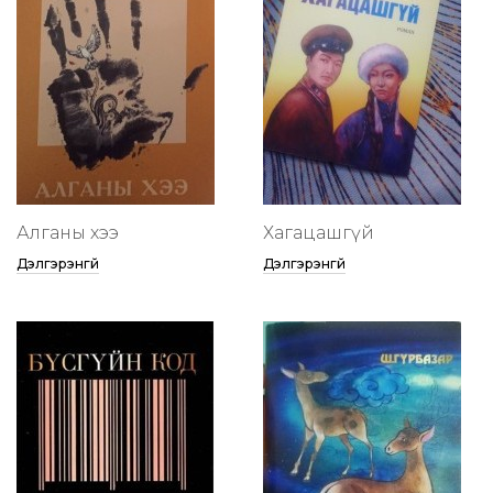
Алганы хээ
Хагацашгүй
Дэлгэрэнгүй
Дэлгэрэнгүй