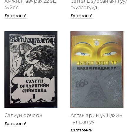
Амжилт авчрах 22 эд
Сэтгэлд зурсан аялгуу/
зүйлс
өгүүллэгүүд
Дэлгэрэнгүй
Дэлгэрэнгүй
Сэлүүн орчлон
Алтан эрин үү Цахим
гяндан уу
Дэлгэрэнгүй
Дэлгэрэнгүй