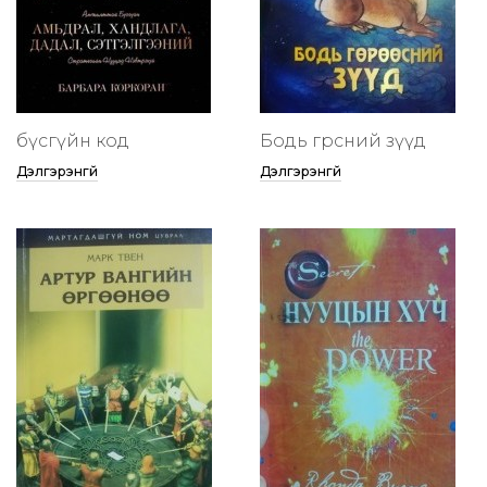
бүсгүйн код
Бодь гөрөөсний зүүд
Дэлгэрэнгүй
Дэлгэрэнгүй