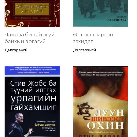
Чамдаа би хайргүй
Өнгөрснөөс ирсэн
байхын аргагүй
захидал
Дэлгэрэнгүй
Дэлгэрэнгүй