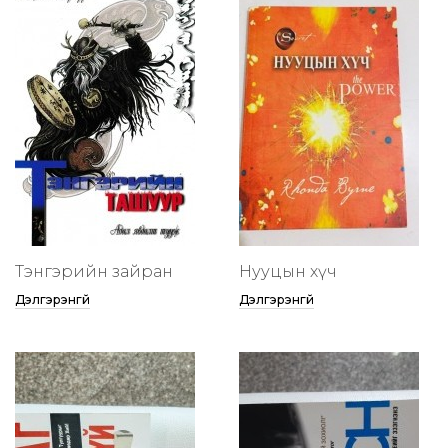
Тэнгэрийн зайран
Нууцын хүч
Дэлгэрэнгүй
Дэлгэрэнгүй