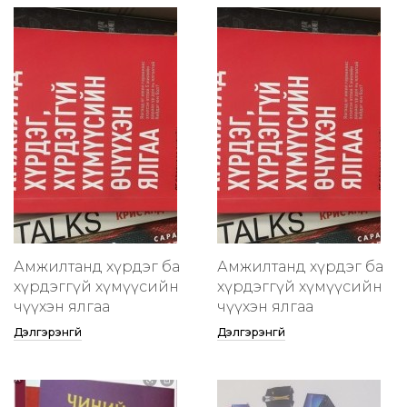
Амжилтанд хүрдэг ба
Амжилтанд хүрдэг ба
хүрдэггүй хүмүүсийн
хүрдэггүй хүмүүсийн
өчүүхэн ялгаа
өчүүхэн ялгаа
Дэлгэрэнгүй
Дэлгэрэнгүй