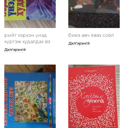
өөрийгөө хэрхэн үнэд
биеэ авч явах соёл
хүргэж худалдах вэ
Дэлгэрэнгүй
Дэлгэрэнгүй