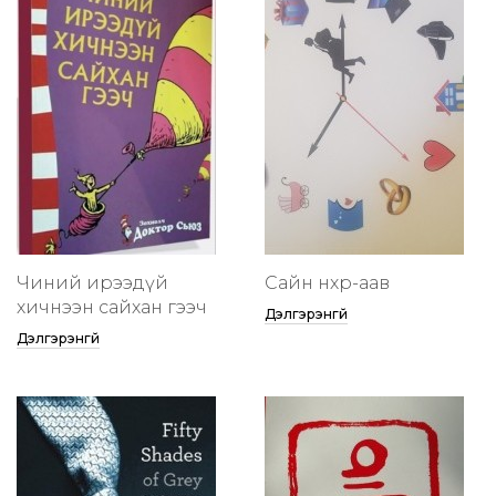
Чиний ирээдүй
Сайн нөхөр-аав
хичнээн сайхан гээч
Дэлгэрэнгүй
Дэлгэрэнгүй