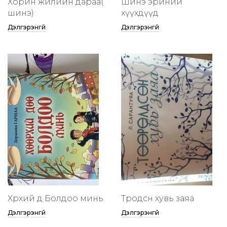
Хорин жилийн дараа(
Шинэ эриний
шинэ)
хүүхдүүд
Дэлгэрэнгүй
Дэлгэрэнгүй
Хөөрхий дөө Болдоо минь
Төөрөодсөн хувь заяа
Дэлгэрэнгүй
Дэлгэрэнгүй