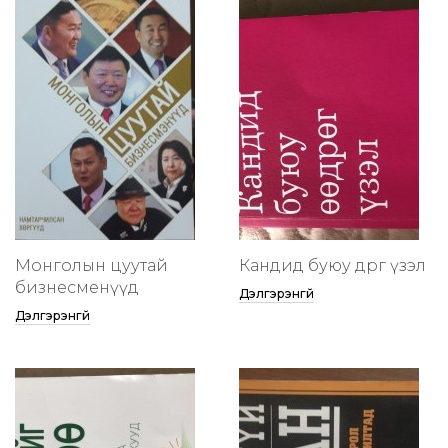
Монголын цуутай
Кандид буюу өөдрөг үзэл
бизнесменүүд
Дэлгэрэнгүй
Дэлгэрэнгүй