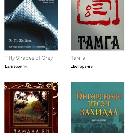
Fifty Shades of Grey
Тамга
Дэлгэрэнгүй
Дэлгэрэнгүй