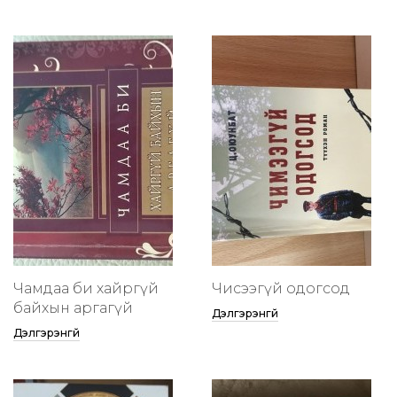
Чамдаа би хайргүй
Чисээгүй одогсод
байхын аргагүй
Дэлгэрэнгүй
Дэлгэрэнгүй