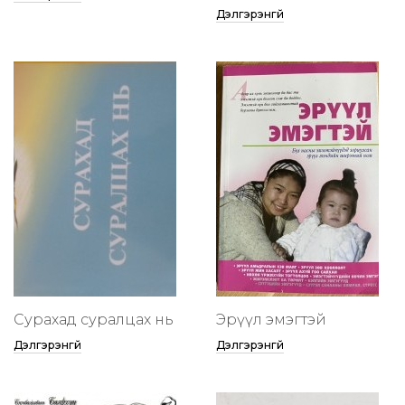
Дэлгэрэнгүй
Сурахад суралцах нь
Эрүүл эмэгтэй
Дэлгэрэнгүй
Дэлгэрэнгүй