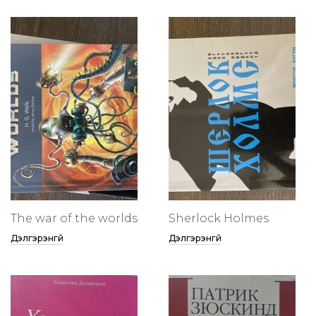
The war of the worlds
Sherlock Holmes
Дэлгэрэнгүй
Дэлгэрэнгүй