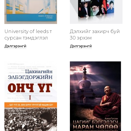
University of leeds т
Дэлхийг захирч буй
сурсан тэмдэглэл
30 эрхэм
Дэлгэрэнгүй
Дэлгэрэнгүй