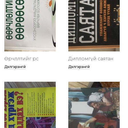
Өөрчлөлтийг өөрөөсөө
Дипломгүй саятан
Дэлгэрэнгүй
Дэлгэрэнгүй