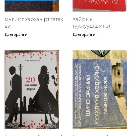
мөнгийг хэрхэн өөртөө татах
Хайрын
вэ
туужууд(шинэ)
Дэлгэрэнгүй
Дэлгэрэнгүй