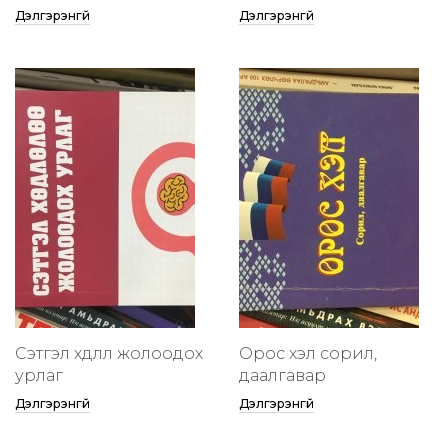
Дэлгэрэнгүй
Дэлгэрэнгүй
Сэтгэл хөдлөлөө жолоодох
Орос хэл сорил,
урлаг
даалгавар
Дэлгэрэнгүй
Дэлгэрэнгүй