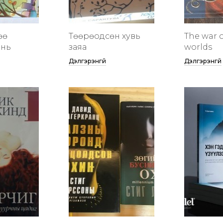
өө
Төөрөодсөн хувь
The war o
инь
заяа
worlds
Дэлгэрэнгүй
Дэлгэрэнгүй