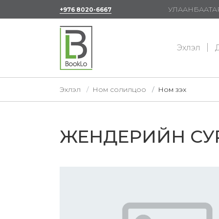
УЛААНБААТАР
+976 8020-6667
Эхлэл
Д
Эхлэл
Ном солилцоо
Ном үзэх
ЖЕНДЕРИЙН СУ