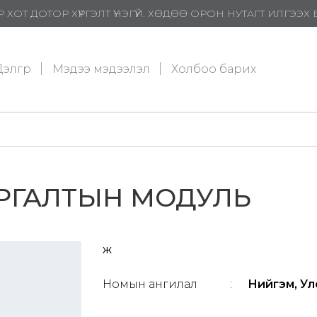
 ХОТ ДОТОР ХҮРГЭЛТ ҮНЭГҮЙ. ХӨДӨӨ ОРОН НУТАГТ ИЛГЭЭ
элгүүр
Мэдээ мэдээлэл
Холбоо барих
РГАЛТЫН МОДУЛЬ
ж
Номын ангилал
:
Нийгэм, Улс