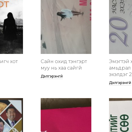
гигч хот
Сайн охид тэнгэрт
Эмэгтэй 
муу нь хаа сайгүй
амьдрал 
эхэлдэг 2
Дэлгэрэнгүй
Дэлгэрэнгүй