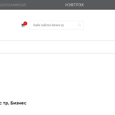
НЭВТРЭХ
Х БОЛОМЖТОЙ.
0
 төр, Бизнес