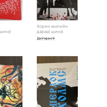
Хорин жилийн
шинэ)
дараа( шинэ)
Дэлгэрэнгүй