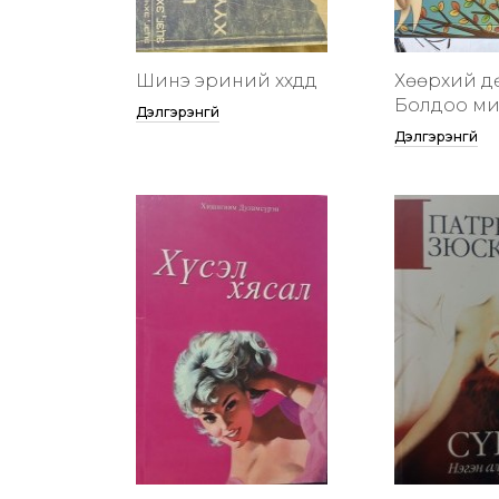
Шинэ эриний хүүхдүүд
Хөөрхий д
Болдоо м
Дэлгэрэнгүй
Дэлгэрэнгүй