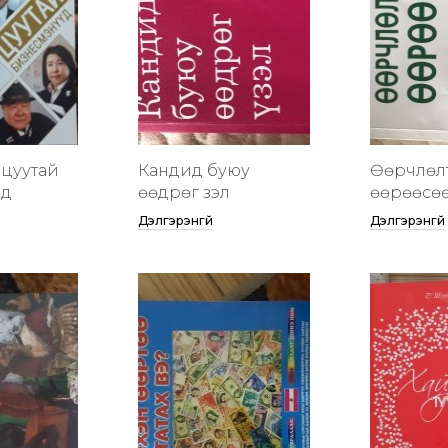
цуутай
Кандид буюу
Өөрчлөл
үд
өөдрөг үзэл
өөрөөсө
Дэлгэрэнгүй
Дэлгэрэнгүй