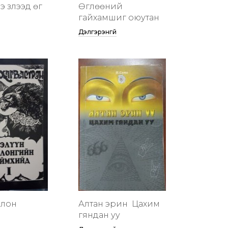
 үзүүлээд өг
Өглөөний
гайхамшиг оюутан
Дэлгэрэнгүй
члон
Алтан эрин үү Цахим
гяндан уу