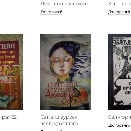
Луун шивээст охин
Хэн гэдгээ
Дэлгэрэнгүй
Дэлгэрэнгүй
чрах 22
Сэтгэлд зурсан
Сэлүүн ор
аялгуу/ өгүүллэгүүд
Дэлгэрэнгүй