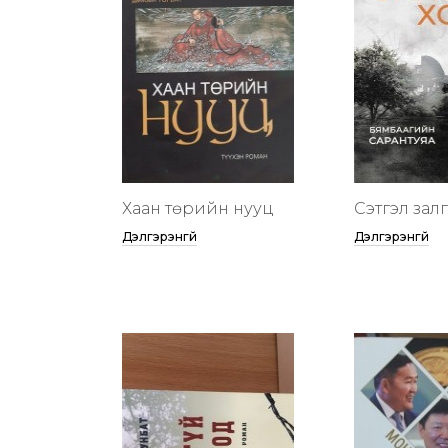
Хаан төрийн нууц
Сэтгэл зал
Дэлгэрэнгүй
Дэлгэрэнгүй