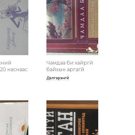
хүний
Чамдаа би хайргүй
20 наснаас
байхын аргагүй
Дэлгэрэнгүй