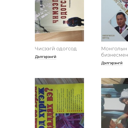
Чисээгүй одогсод
Монголын 
бизнесменү
Дэлгэрэнгүй
Дэлгэрэнгүй