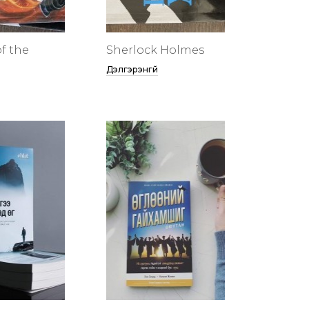
f the
Sherlock Holmes
Дэлгэрэнгүй