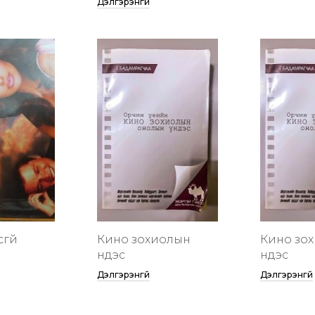
Дэлгэрэнгүй
сгүй
Кино зохиолын
Кино зо
үндэс
үндэс
Дэлгэрэнгүй
Дэлгэрэнгүй