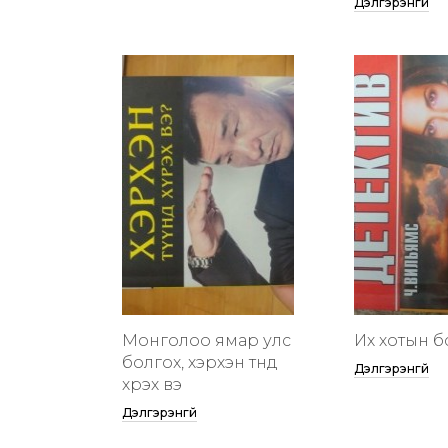
Дэлгэрэнгүй
Монголоо ямар улс
Их хотын бү
болгох, хэрхэн түүнд
Дэлгэрэнгүй
хүрэх вэ
Дэлгэрэнгүй