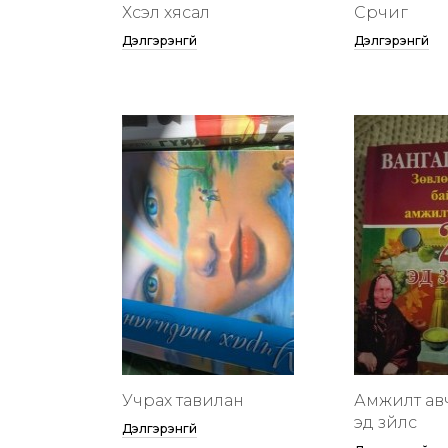
Хүсэл хясал
Сүрчиг
Дэлгэрэнгүй
Дэлгэрэнгүй
Учрах тавилан
Амжилт ав
эд зүйлс
Дэлгэрэнгүй