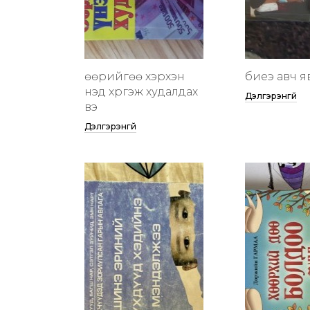
өөрийгөө хэрхэн
биеэ авч я
үнэд хүргэж худалдах
Дэлгэрэнгүй
вэ
Дэлгэрэнгүй