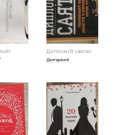
тийг
Дипломгүй саятан
ө
Дэлгэрэнгүй