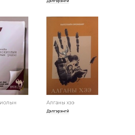
Дэлгэрэнгүй
хиолын
Алганы хээ
Дэлгэрэнгүй