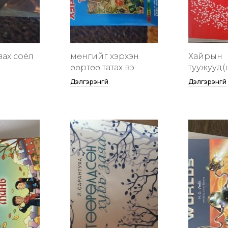
вах соёл
мөнгийг хэрхэн
Хайрын
өөртөө татах вэ
туужууд(
Дэлгэрэнгүй
Дэлгэрэнгүй