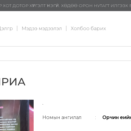
 ХОТ ДОТОР ХҮРГЭЛТ ҮНЭГҮЙ. ХӨДӨӨ ОРОН НУТАГТ ИЛГЭЭ
элгүүр
Мэдээ мэдээлэл
Холбоо барих
ЯРИА
.
Номын ангилал
:
Орчин үеий