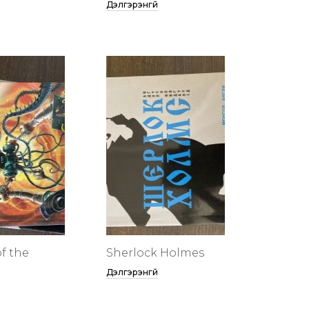
Дэлгэрэнгүй
f the
Sherlock Holmes
Дэлгэрэнгүй