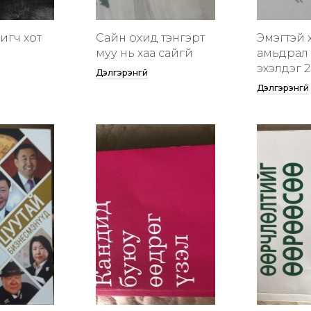
гигч хот
Сайн охид тэнгэрт
Эмэгтэй 
муу нь хаа сайгүй
амьдрал 
эхэлдэг 2
Дэлгэрэнгүй
Дэлгэрэнгүй