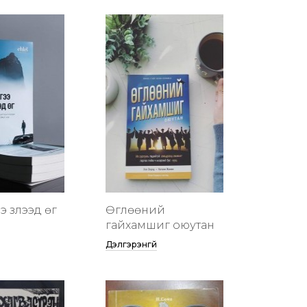
 үзүүлээд өг
Өглөөний
гайхамшиг оюутан
Дэлгэрэнгүй