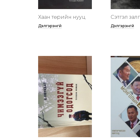
Хаан төрийн нууц
Сэтгэл зал
Дэлгэрэнгүй
Дэлгэрэнгүй