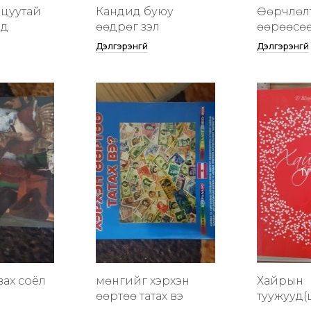
цуутай
Кандид буюу
Өөрчлөл
үд
өөдрөг үзэл
өөрөөсө
Дэлгэрэнгүй
Дэлгэрэнгүй
вах соёл
мөнгийг хэрхэн
Хайрын
өөртөө татах вэ
туужууд(