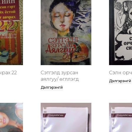
чрах 22
Сэтгэлд зурсан
Сэлүүн ор
аялгуу/ өгүүллэгүүд
Дэлгэрэнгүй
Дэлгэрэнгүй