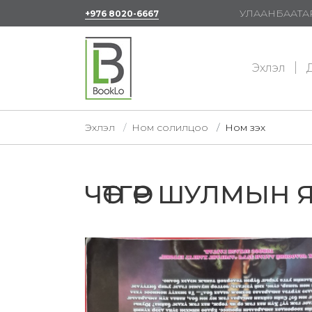
УЛААНБААТАР
+976 8020-6667
Эхлэл
Д
Эхлэл
Ном солилцоо
Ном үзэх
ЧӨТГӨР ШУЛМЫН 