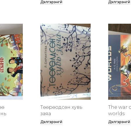
Дэлгэрэнгүй
Дэлгэрэнгүй
өө
Төөрөодсөн хувь
The war o
инь
заяа
worlds
Дэлгэрэнгүй
Дэлгэрэнгүй