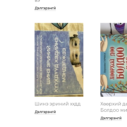
вэ
Дэлгэрэнгүй
Шинэ эриний хүүхдүүд
Хөөрхий д
Болдоо м
Дэлгэрэнгүй
Дэлгэрэнгүй