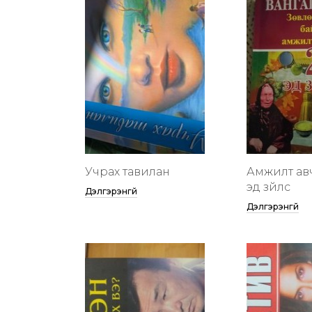
Учрах тавилан
Амжилт ав
эд зүйлс
Дэлгэрэнгүй
Дэлгэрэнгүй