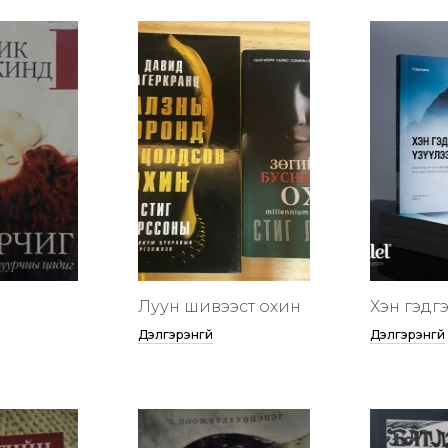
Луун шивээст охин
Хэн гэдгээ
Дэлгэрэнгүй
Дэлгэрэнгүй