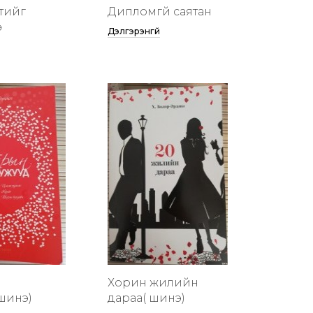
тийг
Дипломгүй саятан
ө
Дэлгэрэнгүй
Хорин жилийн
шинэ)
дараа( шинэ)