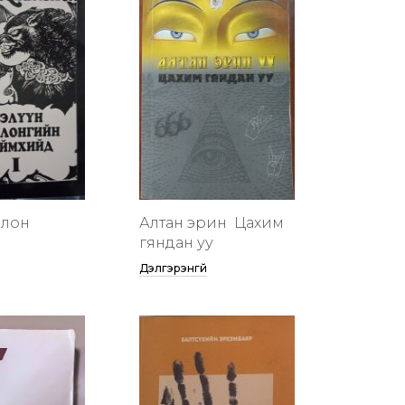
члон
Алтан эрин үү Цахим
гяндан уу
Дэлгэрэнгүй