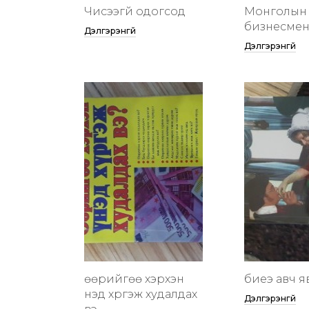
Чисээгүй одогсод
Монголын 
бизнесменү
Дэлгэрэнгүй
Дэлгэрэнгүй
өөрийгөө хэрхэн
биеэ авч я
үнэд хүргэж худалдах
Дэлгэрэнгүй