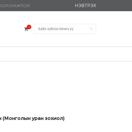
НЭВТРЭХ
Х БОЛОМЖТОЙ.
0
н (Монголын уран зохиол)