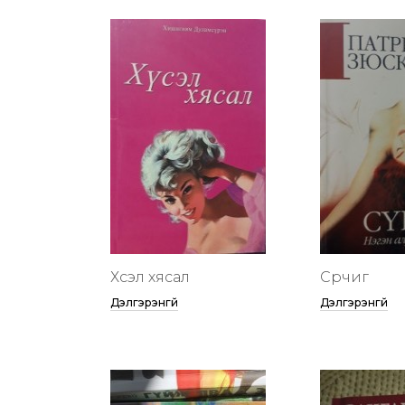
Хүсэл хясал
Сүрчиг
Дэлгэрэнгүй
Дэлгэрэнгүй