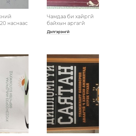
хүний
Чамдаа би хайргүй
20 наснаас
байхын аргагүй
Дэлгэрэнгүй