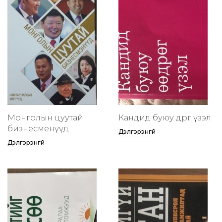
Монголын цуутай
Кандид буюу өөдрөг үзэл
бизнесменүүд
Дэлгэрэнгүй
Дэлгэрэнгүй