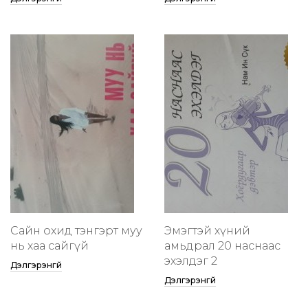
Сайн охид тэнгэрт муу
Эмэгтэй хүний
нь хаа сайгүй
амьдрал 20 наснаас
эхэлдэг 2
Дэлгэрэнгүй
Дэлгэрэнгүй