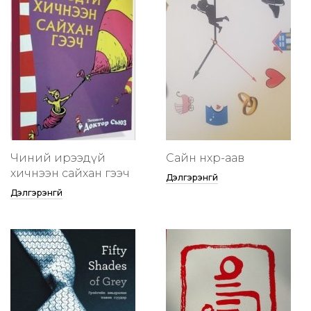
Чиний ирээдүй
Сайн нөхөр-аав
хичнээн сайхан гээч
Дэлгэрэнгүй
Дэлгэрэнгүй