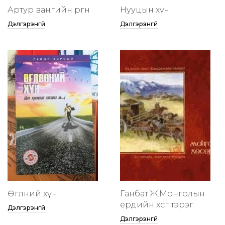
Артур вангийн өргөөнөө
Нууцын хүч
Дэлгэрэнгүй
Дэлгэрэнгүй
Өглөөний хүн
Ганбат Ж.Монголын
ердийн хөсөг тэрэг
Дэлгэрэнгүй
Дэлгэрэнгүй