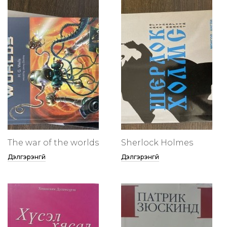
The war of the worlds
Sherlock Holmes
Дэлгэрэнгүй
Дэлгэрэнгүй