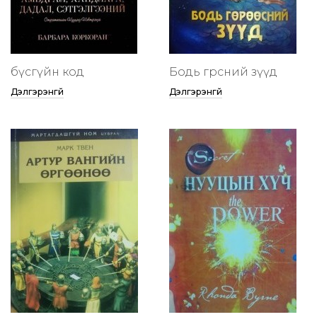
бүсгүйн код
Бодь гөрөөсний зүүд
Дэлгэрэнгүй
Дэлгэрэнгүй