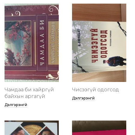
Чамдаа би хайргүй
Чисээгүй одогсод
байхын аргагүй
Дэлгэрэнгүй
Дэлгэрэнгүй