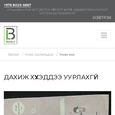
+976 8020-6667
УЛААНБААТАР ХОТ ДОТОР ХҮРГЭЛТ ҮНЭГҮЙ. ХӨДӨӨ ОРОН НУТАГТ
ИЛГЭЭХ БОЛОМЖТОЙ.
НЭВТРЭХ
Эхлэл
Ном солилцоо
Ном үзэх
ДАХИЖ ХҮҮХЭДДЭЭ УУРЛАХГҮЙ