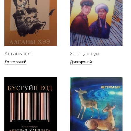
Алганы хээ
Хагацашгүй
Дэлгэрэнгүй
Дэлгэрэнгүй