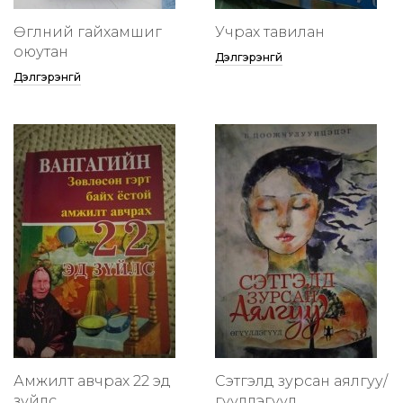
Өглөөний гайхамшиг
Учрах тавилан
оюутан
Дэлгэрэнгүй
Дэлгэрэнгүй
Амжилт авчрах 22 эд
Сэтгэлд зурсан аялгуу/
зүйлс
өгүүллэгүүд