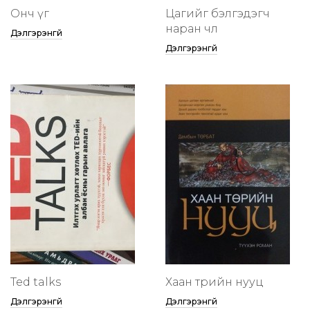
Онч үг
Цагийг бэлгэдэгч
наран чөлөө
Дэлгэрэнгүй
Дэлгэрэнгүй
Ted talks
Хаан төрийн нууц
Дэлгэрэнгүй
Дэлгэрэнгүй