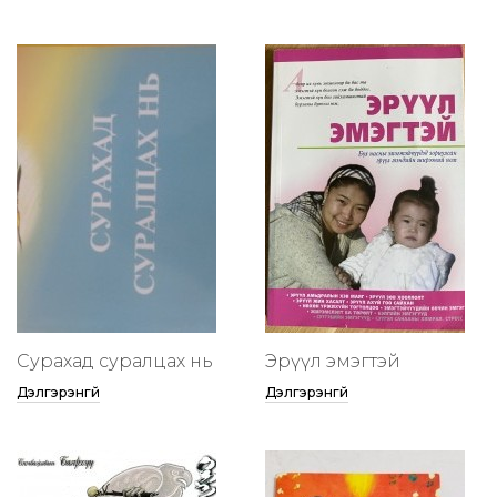
Сурахад суралцах нь
Эрүүл эмэгтэй
Дэлгэрэнгүй
Дэлгэрэнгүй