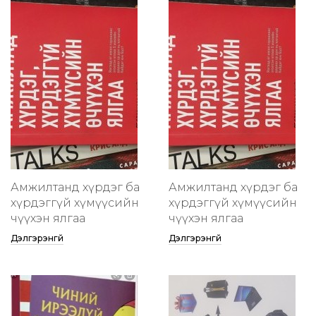
Амжилтанд хүрдэг ба
Амжилтанд хүрдэг ба
хүрдэггүй хүмүүсийн
хүрдэггүй хүмүүсийн
өчүүхэн ялгаа
өчүүхэн ялгаа
Дэлгэрэнгүй
Дэлгэрэнгүй