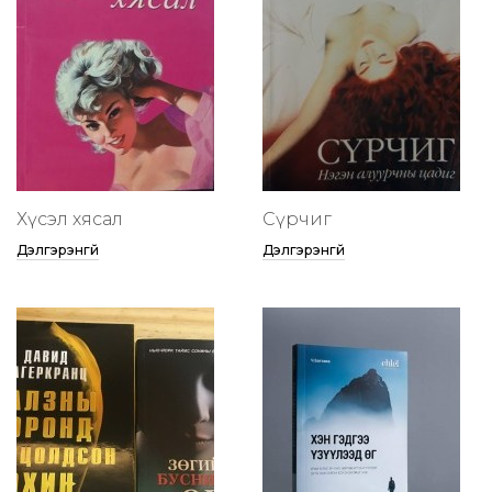
Хүсэл хясал
Сүрчиг
Дэлгэрэнгүй
Дэлгэрэнгүй