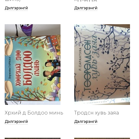
Дэлгэрэнгүй
Дэлгэрэнгүй
Хөөрхий дөө Болдоо минь
Төөрөодсөн хувь заяа
Дэлгэрэнгүй
Дэлгэрэнгүй