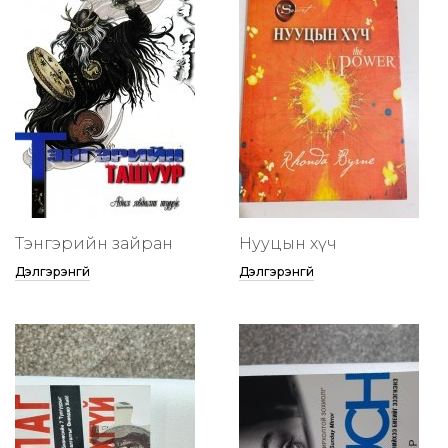
Тэнгэрийн зайран
Нууцын хүч
Дэлгэрэнгүй
Дэлгэрэнгүй