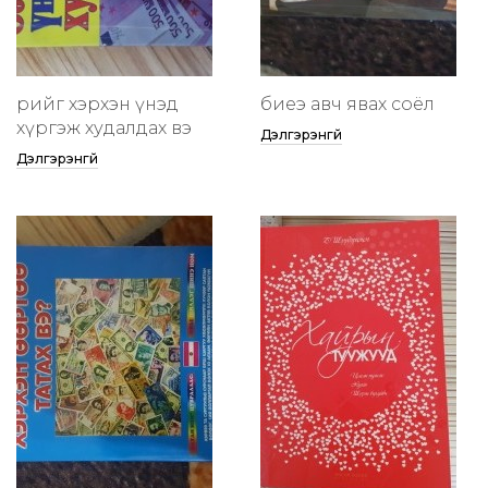
өөрийгөө хэрхэн үнэд
биеэ авч явах соёл
хүргэж худалдах вэ
Дэлгэрэнгүй
Дэлгэрэнгүй