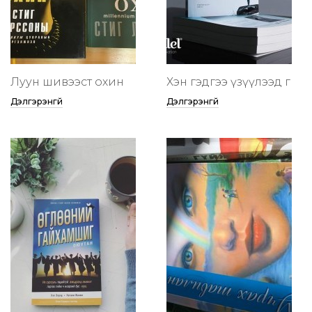
Луун шивээст охин
Хэн гэдгээ үзүүлээд өг
Дэлгэрэнгүй
Дэлгэрэнгүй