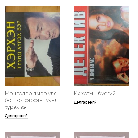
Монголоо ямар улс
Их хотын бүсгүй
болгох, хэрхэн түүнд
Дэлгэрэнгүй
хүрэх вэ
Дэлгэрэнгүй