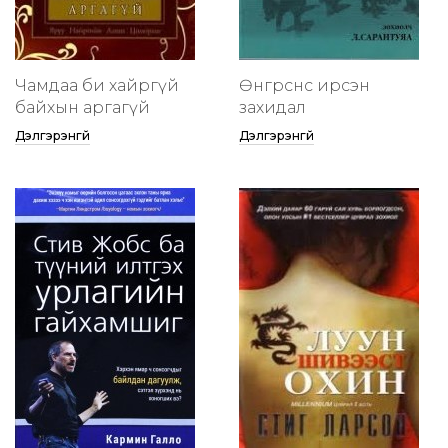
Чамдаа би хайргүй
Өнгөрснөөс ирсэн
байхын аргагүй
захидал
Дэлгэрэнгүй
Дэлгэрэнгүй