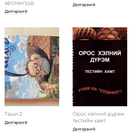
арслангууд
Дэлгэрэнгүй
Дэлгэрэнгүй
Таши 2
Орос хэлний дүрэм
тестийн хамт
Дэлгэрэнгүй
Дэлгэрэнгүй