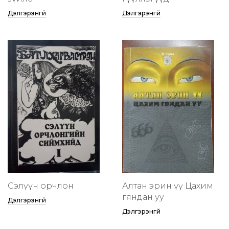
Дэлгэрэнгүй
Дэлгэрэнгүй
Сэлүүн орчлон
Алтан эрин үү Цахим
гяндан уу
Дэлгэрэнгүй
Дэлгэрэнгүй