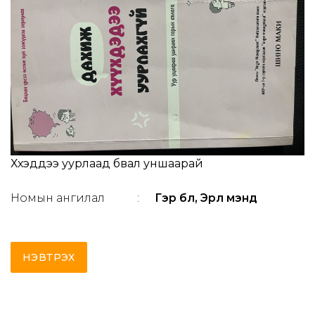
Хүүхэддээ уурлаад бвал уншаарай
Номын ангилал
:
Гэр бүл, Эрүүл мэнд
НЭВТРЭХ