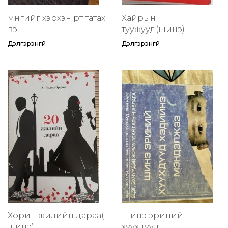
мөнгийг хэрхэн өөртөө татах
Хайрын
вэ
туужууд(шинэ)
Дэлгэрэнгүй
Дэлгэрэнгүй
Хорин жилийн дараа(
Шинэ эриний
шинэ)
хүүхдүүд