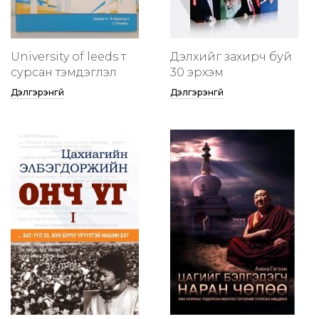
University of leeds т
Дэлхийг захирч буй
сурсан тэмдэглэл
30 эрхэм
Дэлгэрэнгүй
Дэлгэрэнгүй