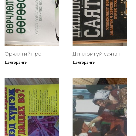
Өөрчлөлтийг өөрөөсөө
Дипломгүй саятан
Дэлгэрэнгүй
Дэлгэрэнгүй