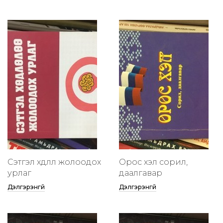
Сэтгэл хөдлөлөө жолоодох
Орос хэл сорил,
урлаг
даалгавар
Дэлгэрэнгүй
Дэлгэрэнгүй