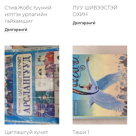
Стив Жобс түүний
ЛУУ ШИВЭЭСТЭЙ
илтгэх урлагийн
ОХИН
гайхамшиг
Дэлгэрэнгүй
Дэлгэрэнгүй
Цаглашгүй хүчит
Таши 1