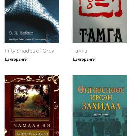
Fifty Shades of Grey
Тамга
Дэлгэрэнгүй
Дэлгэрэнгүй