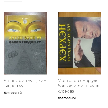
Алтан эрин үү Цахим
Монголоо ямар улс
гяндан уу
болгох, хэрхэн түүнд
хүрэх вэ
Дэлгэрэнгүй
Дэлгэрэнгүй