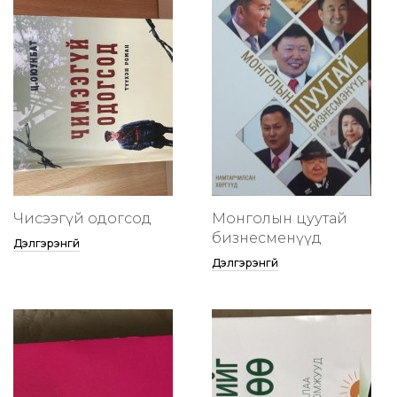
Чисээгүй одогсод
Монголын цуутай
бизнесменүүд
Дэлгэрэнгүй
Дэлгэрэнгүй