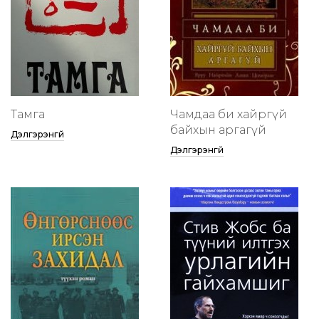
Тамга
Чамдаа би хайргүй
байхын аргагүй
Дэлгэрэнгүй
Дэлгэрэнгүй