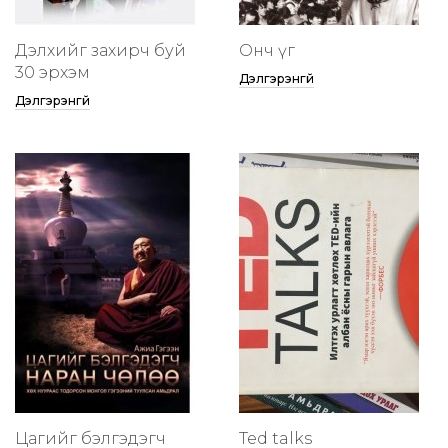
Дэлхийг захирч буй
Онч үг
30 эрхэм
Дэлгэрэнгүй
Дэлгэрэнгүй
Цагийг бэлгэдэгч
Ted talks