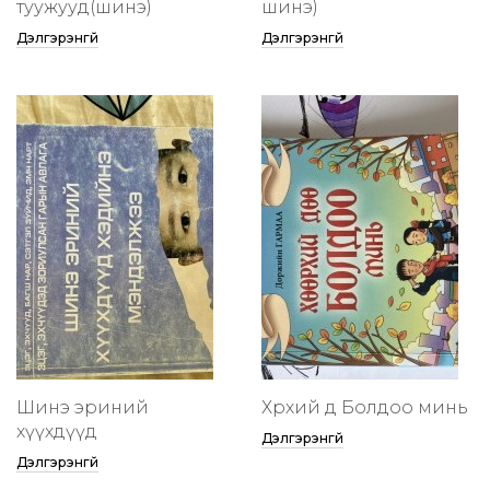
туужууд(шинэ)
шинэ)
Дэлгэрэнгүй
Дэлгэрэнгүй
Шинэ эриний
Хөөрхий дөө Болдоо минь
хүүхдүүд
Дэлгэрэнгүй
Дэлгэрэнгүй