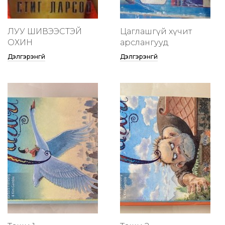
ЛУУ ШИВЭЭСТЭЙ
Цаглашгүй хүчит
ОХИН
арслангууд
Дэлгэрэнгүй
Дэлгэрэнгүй