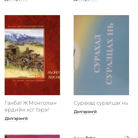
Ганбат Ж.Монголын
Сурахад суралцах нь
ердийн хөсөг тэрэг
Дэлгэрэнгүй
Дэлгэрэнгүй