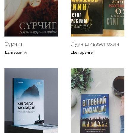
Сүрчиг
Луун шивээст охин
Дэлгэрэнгүй
Дэлгэрэнгүй