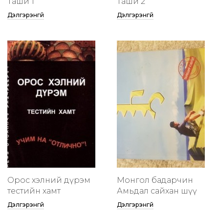
Таши 1
Таши 2
Дэлгэрэнгүй
Дэлгэрэнгүй
Орос хэлний дүрэм
Монгол бадарчин
тестийн хамт
Амьдал сайхан шүү
Дэлгэрэнгүй
Дэлгэрэнгүй