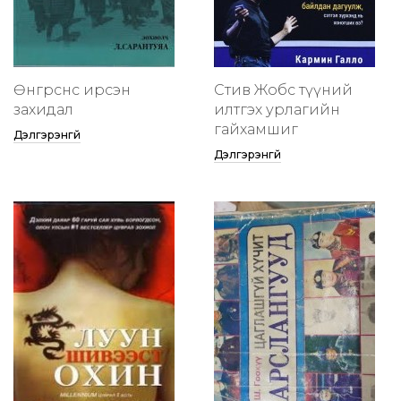
Өнгөрснөөс ирсэн
Стив Жобс түүний
захидал
илтгэх урлагийн
гайхамшиг
Дэлгэрэнгүй
Дэлгэрэнгүй