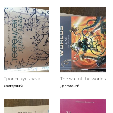
Төөрөодсөн хувь заяа
The war of the worlds
Дэлгэрэнгүй
Дэлгэрэнгүй