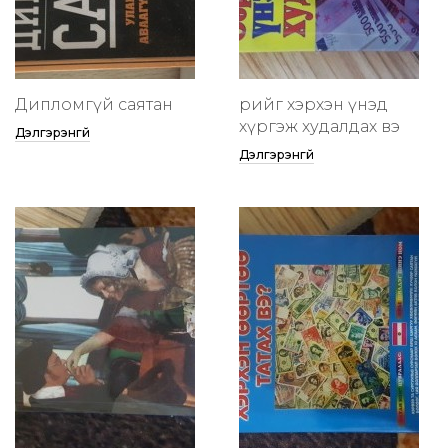
Дипломгүй саятан
өөрийгөө хэрхэн үнэд
хүргэж худалдах вэ
Дэлгэрэнгүй
Дэлгэрэнгүй