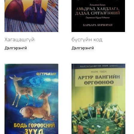
Хагацашгүй
бүсгүйн код
Дэлгэрэнгүй
Дэлгэрэнгүй