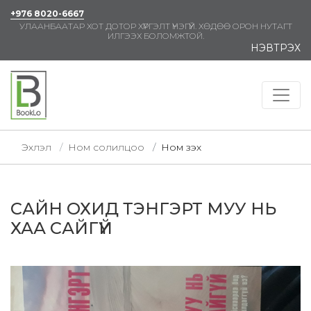
+976 8020-6667
УЛААНБААТАР ХОТ ДОТОР ХҮРГЭЛТ ҮНЭГҮЙ. ХӨДӨӨ ОРОН НУТАГТ
ИЛГЭЭХ БОЛОМЖТОЙ.
НЭВТРЭХ
Эхлэл
Ном солилцоо
Ном үзэх
САЙН ОХИД ТЭНГЭРТ МУУ НЬ
ХАА САЙГҮЙ