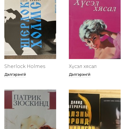
Sherlock Holmes
Хүсэл хясал
Дэлгэрэнгүй
Дэлгэрэнгүй