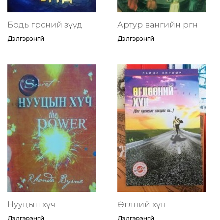
Бодь гөрөөсний зүүд
Артур вангийн өргөөнөө
Дэлгэрэнгүй
Дэлгэрэнгүй
Нууцын хүч
Өглөөний хүн
Дэлгэрэнгүй
Дэлгэрэнгүй