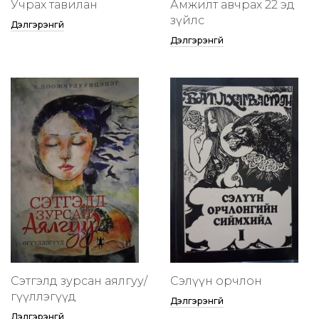
Учрах тавилан
Амжилт авчрах 22 эд
зүйлс
Дэлгэрэнгүй
Дэлгэрэнгүй
Сэтгэлд зурсан аялгуу/
Сэлүүн орчлон
өгүүллэгүүд
Дэлгэрэнгүй
Дэлгэрэнгүй