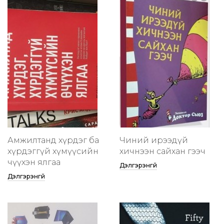
Амжилтанд хүрдэг ба
Чиний ирээдүй
хүрдэггүй хүмүүсийн
хичнээн сайхан гээч
өчүүхэн ялгаа
Дэлгэрэнгүй
Дэлгэрэнгүй