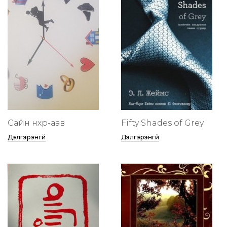
Сайн нөхөр-аав
Fifty Shades of Grey
Дэлгэрэнгүй
Дэлгэрэнгүй