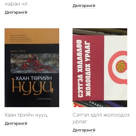
наран чөлөө
Дэлгэрэнгүй
Дэлгэрэнгүй
Хаан төрийн нууц
Сэтгэл хөдлөлөө жолоодох
урлаг
Дэлгэрэнгүй
Дэлгэрэнгүй