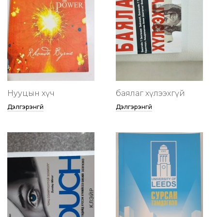
Нууцын хүч
баялаг хүлээхгүй
Дэлгэрэнгүй
Дэлгэрэнгүй