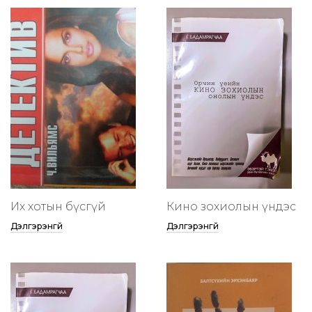
Их хотын бүсгүй
Кино зохиолын үндэс
Дэлгэрэнгүй
Дэлгэрэнгүй