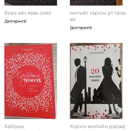
биеэ авч явах соёл
мөнгийг хэрхэн өөртөө татах
вэ
Дэлгэрэнгүй
Дэлгэрэнгүй
Хайрын
Хорин жилийн дараа(