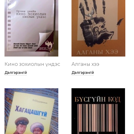
Кино зохиолын үндэс
Алганы хээ
Дэлгэрэнгүй
Дэлгэрэнгүй