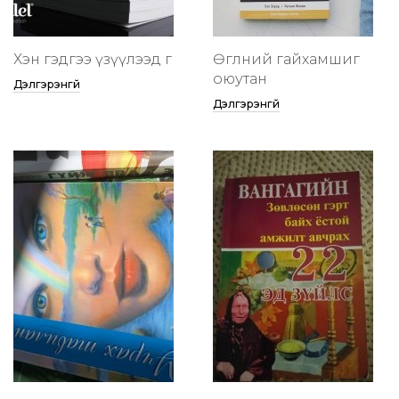
Хэн гэдгээ үзүүлээд өг
Өглөөний гайхамшиг
оюутан
Дэлгэрэнгүй
Дэлгэрэнгүй