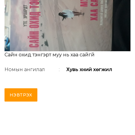
Сайн охид тэнгэрт муу нь хаа сайгүй
Номын ангилал
:
Хувь хүний хөгжил
НЭВТРЭХ