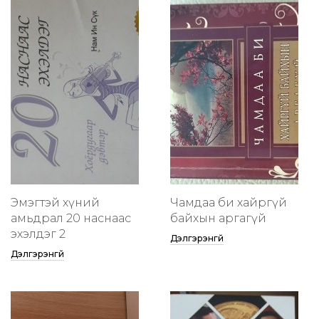
Эмэгтэй хүний
Чамдаа би хайргүй
амьдрал 20 наснаас
байхын аргагүй
эхэлдэг 2
Дэлгэрэнгүй
Дэлгэрэнгүй