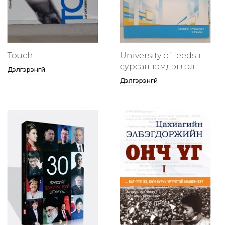
Touch
University of leeds т
сурсан тэмдэглэл
Дэлгэрэнгүй
Дэлгэрэнгүй