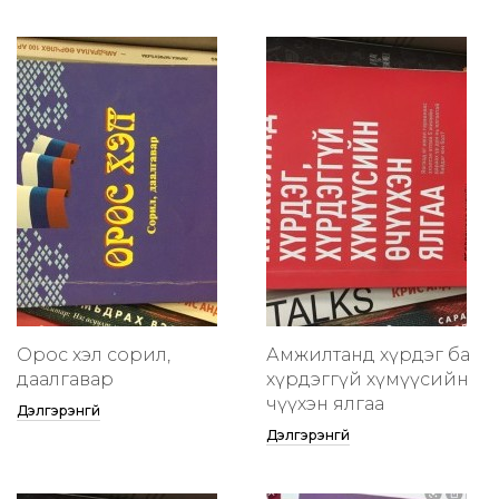
Орос хэл сорил,
Амжилтанд хүрдэг ба
даалгавар
хүрдэггүй хүмүүсийн
өчүүхэн ялгаа
Дэлгэрэнгүй
Дэлгэрэнгүй