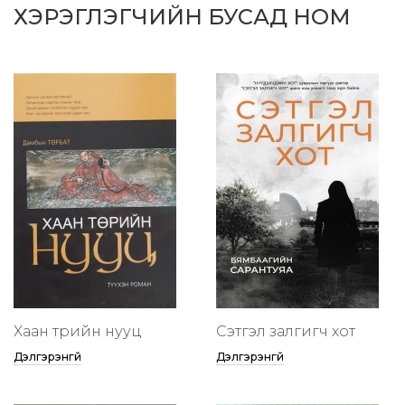
ХЭРЭГЛЭГЧИЙН БУСАД НОМ
Хаан төрийн нууц
Сэтгэл залгигч хот
Дэлгэрэнгүй
Дэлгэрэнгүй