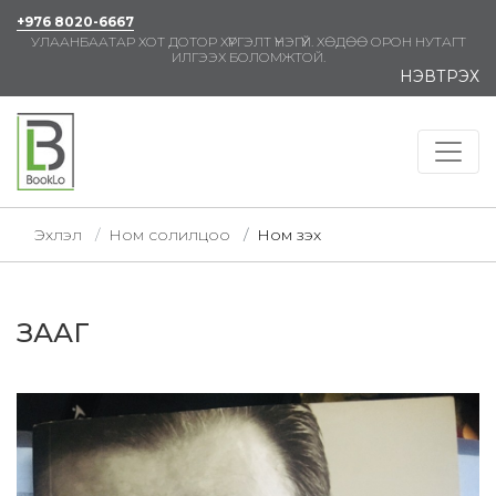
+976 8020-6667
УЛААНБААТАР ХОТ ДОТОР ХҮРГЭЛТ ҮНЭГҮЙ. ХӨДӨӨ ОРОН НУТАГТ
ИЛГЭЭХ БОЛОМЖТОЙ.
НЭВТРЭХ
Эхлэл
Ном солилцоо
Ном үзэх
ЗААГ