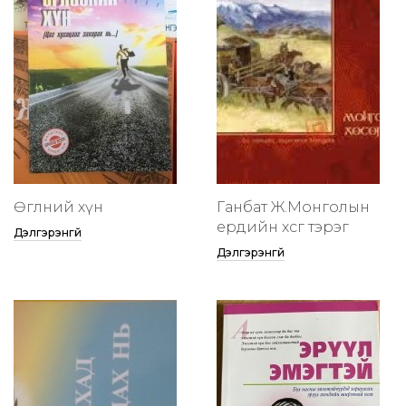
Өглөөний хүн
Ганбат Ж.Монголын
ердийн хөсөг тэрэг
Дэлгэрэнгүй
Дэлгэрэнгүй