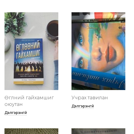
Өглөөний гайхамшиг
Учрах тавилан
оюутан
Дэлгэрэнгүй
Дэлгэрэнгүй