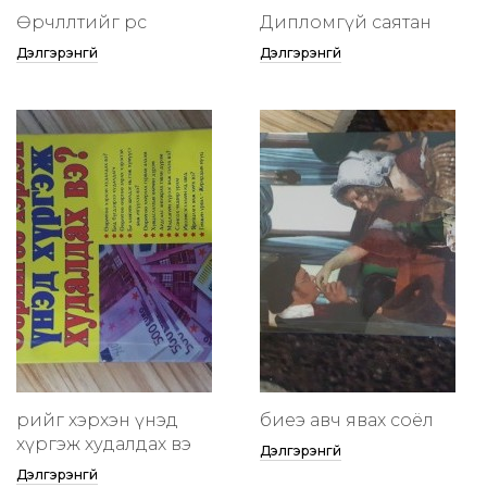
Өөрчлөлтийг өөрөөсөө
Дипломгүй саятан
Дэлгэрэнгүй
Дэлгэрэнгүй
өөрийгөө хэрхэн үнэд
биеэ авч явах соёл
хүргэж худалдах вэ
Дэлгэрэнгүй
Дэлгэрэнгүй