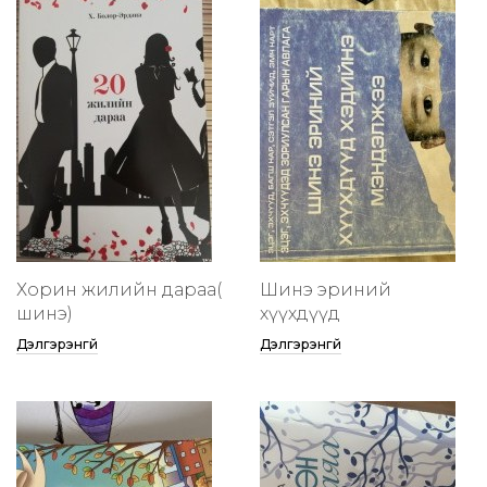
Хорин жилийн дараа(
Шинэ эриний
шинэ)
хүүхдүүд
Дэлгэрэнгүй
Дэлгэрэнгүй