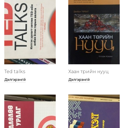
Ted talks
Хаан төрийн нууц
Дэлгэрэнгүй
Дэлгэрэнгүй