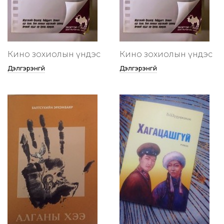
Кино зохиолын үндэс
Кино зохиолын үндэс
Дэлгэрэнгүй
Дэлгэрэнгүй