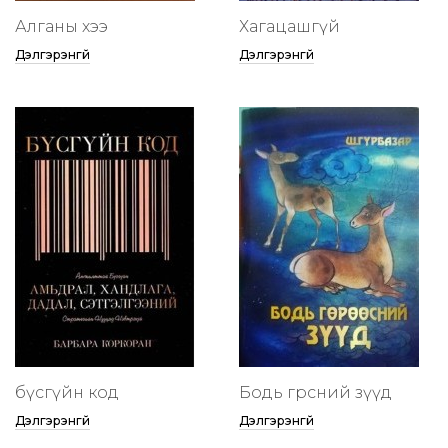
Алганы хээ
Хагацашгүй
Дэлгэрэнгүй
Дэлгэрэнгүй
бүсгүйн код
Бодь гөрөөсний зүүд
Дэлгэрэнгүй
Дэлгэрэнгүй