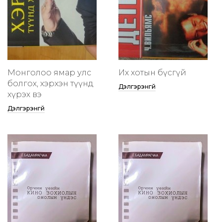
Монголоо ямар улс
Их хотын бүсгүй
болгох, хэрхэн түүнд
Дэлгэрэнгүй
хүрэх вэ
Дэлгэрэнгүй