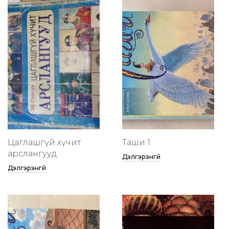
Цаглашгүй хүчит
Таши 1
арслангууд
Дэлгэрэнгүй
Дэлгэрэнгүй