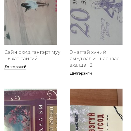
Сайн охид тэнгэрт муу
Эмэгтэй хүний
нь хаа сайгүй
амьдрал 20 наснаас
эхэлдэг 2
Дэлгэрэнгүй
Дэлгэрэнгүй