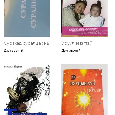
Сурахад суралцах нь
Эрүүл эмэгтэй
Дэлгэрэнгүй
Дэлгэрэнгүй