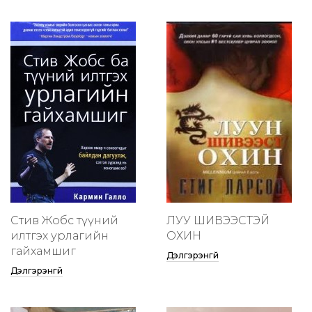
Стив Жобс түүний
ЛУУ ШИВЭЭСТЭЙ
илтгэх урлагийн
ОХИН
гайхамшиг
Дэлгэрэнгүй
Дэлгэрэнгүй