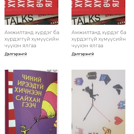
Амжилтанд хүрдэг ба
Амжилтанд хүрдэг ба
хүрдэггүй хүмүүсийн
хүрдэггүй хүмүүсийн
өчүүхэн ялгаа
өчүүхэн ялгаа
Дэлгэрэнгүй
Дэлгэрэнгүй