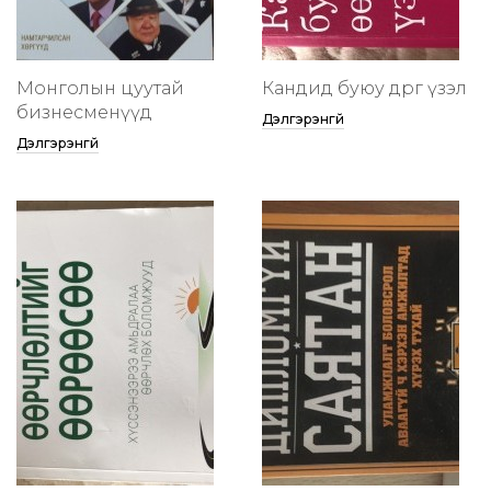
Монголын цуутай
Кандид буюу өөдрөг үзэл
бизнесменүүд
Дэлгэрэнгүй
Дэлгэрэнгүй