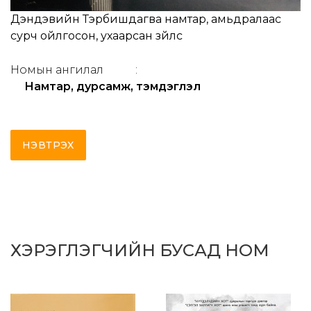
Дэндэвийн Тэрбишдагва намтар, амьдралаас
сурч ойлгосон, ухаарсан зүйлс
Номын ангилал
:
Намтар, дурсамж, тэмдэглэл
НЭВТРЭХ
ХЭРЭГЛЭГЧИЙН БУСАД НОМ