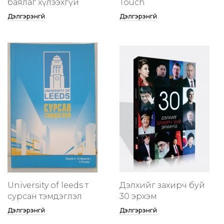
баялаг хүлээхгүй
Touch
Дэлгэрэнгүй
Дэлгэрэнгүй
University of leeds т
Дэлхийг захирч буй
сурсан тэмдэглэл
30 эрхэм
Дэлгэрэнгүй
Дэлгэрэнгүй