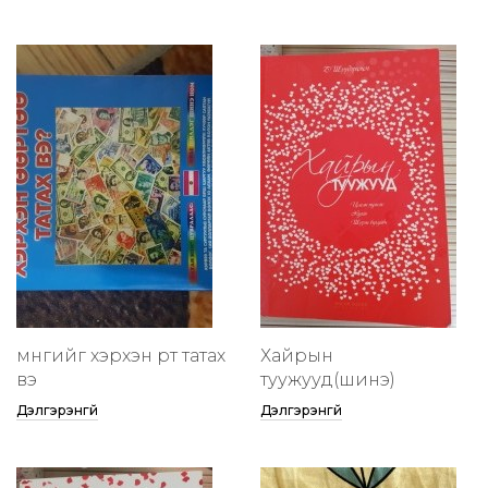
мөнгийг хэрхэн өөртөө татах
Хайрын
вэ
туужууд(шинэ)
Дэлгэрэнгүй
Дэлгэрэнгүй