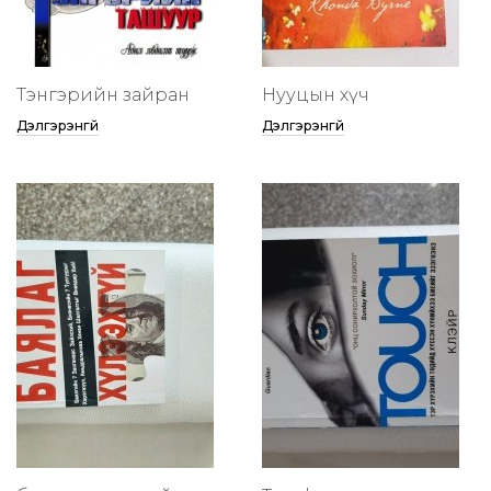
Тэнгэрийн зайран
Нууцын хүч
Дэлгэрэнгүй
Дэлгэрэнгүй