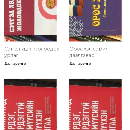
Сэтгэл хөдлөлөө жолоодох
Орос хэл сорил,
урлаг
даалгавар
Дэлгэрэнгүй
Дэлгэрэнгүй