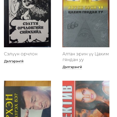
Сэлүүн орчлон
Алтан эрин үү Цахим
гяндан уу
Дэлгэрэнгүй
Дэлгэрэнгүй