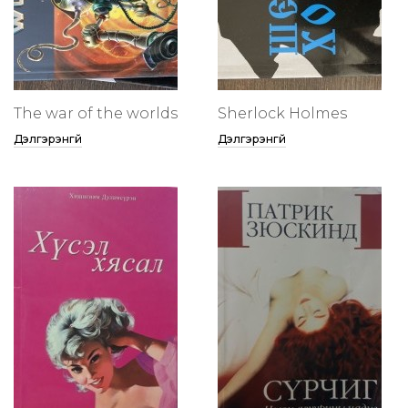
The war of the worlds
Sherlock Holmes
Дэлгэрэнгүй
Дэлгэрэнгүй