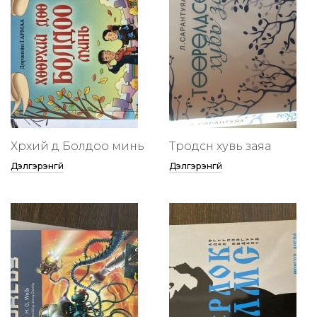
Хөөрхий дөө Болдоо минь
Төөрөодсөн хувь заяа
Дэлгэрэнгүй
Дэлгэрэнгүй