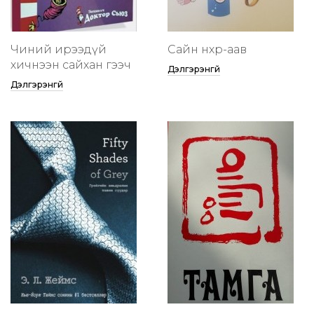
Чиний ирээдүй
Сайн нөхөр-аав
хичнээн сайхан гээч
Дэлгэрэнгүй
Дэлгэрэнгүй