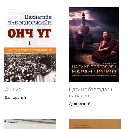
Онч үг
Цагийг бэлгэдэгч
наран чөлөө
Дэлгэрэнгүй
Дэлгэрэнгүй