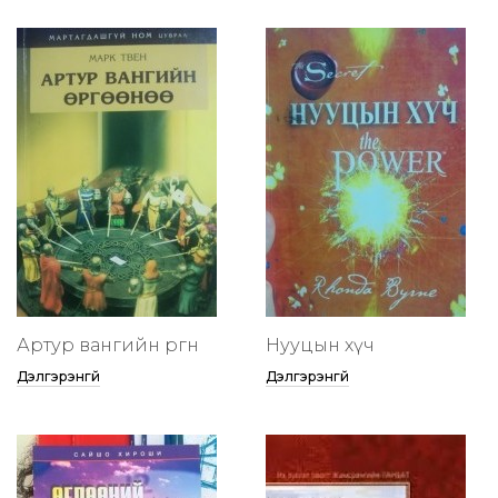
Артур вангийн өргөөнөө
Нууцын хүч
Дэлгэрэнгүй
Дэлгэрэнгүй