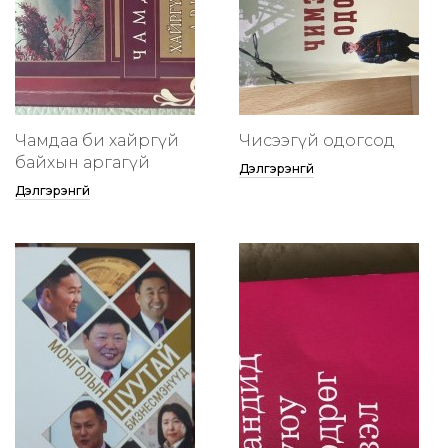
Чамдаа би хайргүй
Чисээгүй одогсод
байхын аргагүй
Дэлгэрэнгүй
Дэлгэрэнгүй