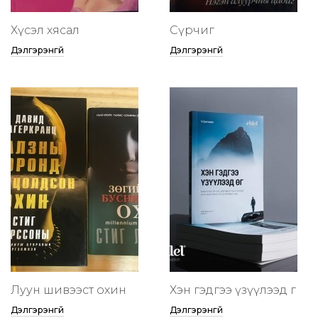
Хүсэл хясал
Сүрчиг
Дэлгэрэнгүй
Дэлгэрэнгүй
Луун шивээст охин
Хэн гэдгээ үзүүлээд өг
Дэлгэрэнгүй
Дэлгэрэнгүй