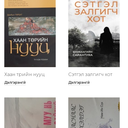
Хаан төрийн нууц
Сэтгэл залгигч хот
Дэлгэрэнгүй
Дэлгэрэнгүй