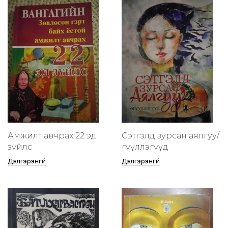
Амжилт авчрах 22 эд
Сэтгэлд зурсан аялгуу/
зүйлс
өгүүллэгүүд
Дэлгэрэнгүй
Дэлгэрэнгүй