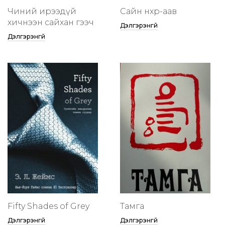
Чиний ирээдүй
Сайн нөхөр-аав
хичнээн сайхан гээч
Дэлгэрэнгүй
Дэлгэрэнгүй
Fifty Shades of Grey
Тамга
Дэлгэрэнгүй
Дэлгэрэнгүй