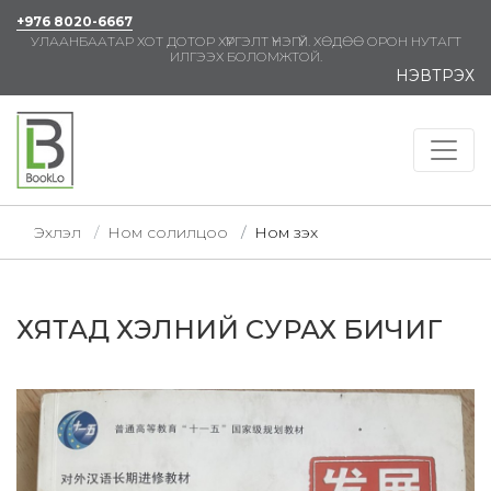
+976 8020-6667
УЛААНБААТАР ХОТ ДОТОР ХҮРГЭЛТ ҮНЭГҮЙ. ХӨДӨӨ ОРОН НУТАГТ
ИЛГЭЭХ БОЛОМЖТОЙ.
НЭВТРЭХ
Эхлэл
Ном солилцоо
Ном үзэх
ХЯТАД ХЭЛНИЙ СУРАХ БИЧИГ