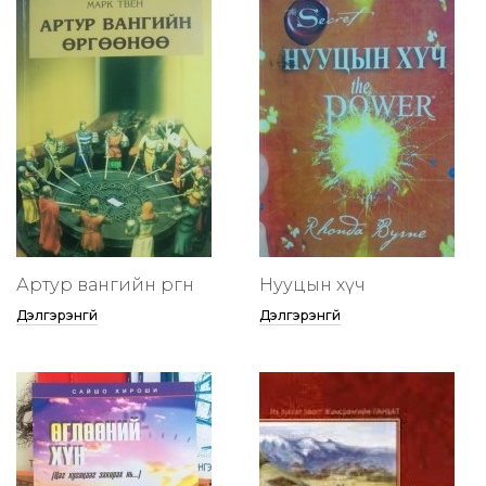
Артур вангийн өргөөнөө
Нууцын хүч
Дэлгэрэнгүй
Дэлгэрэнгүй