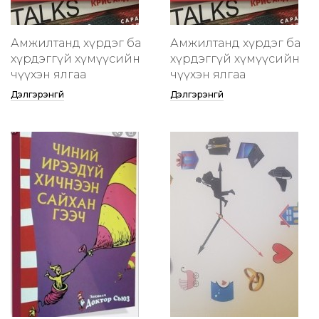
Амжилтанд хүрдэг ба
Амжилтанд хүрдэг ба
хүрдэггүй хүмүүсийн
хүрдэггүй хүмүүсийн
өчүүхэн ялгаа
өчүүхэн ялгаа
Дэлгэрэнгүй
Дэлгэрэнгүй