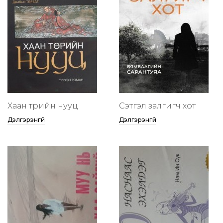
Хаан төрийн нууц
Сэтгэл залгигч хот
Дэлгэрэнгүй
Дэлгэрэнгүй