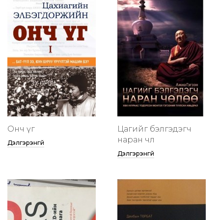
Онч үг
Цагийг бэлгэдэгч
наран чөлөө
Дэлгэрэнгүй
Дэлгэрэнгүй