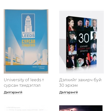
University of leeds т
Дэлхийг захирч буй
сурсан тэмдэглэл
30 эрхэм
Дэлгэрэнгүй
Дэлгэрэнгүй