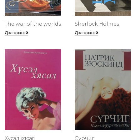
The war of the worlds
Sherlock Holmes
Дэлгэрэнгүй
Дэлгэрэнгүй
Хүсэл хясал
Сүрчиг