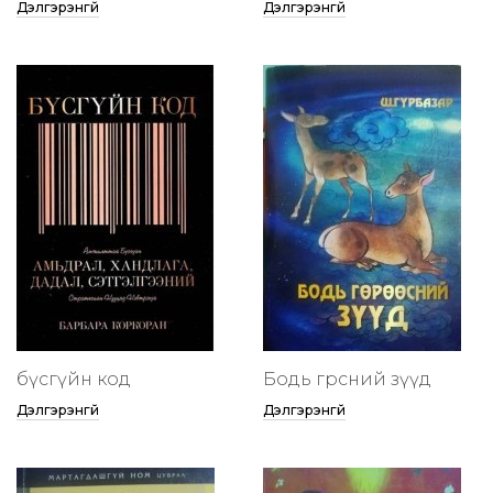
Дэлгэрэнгүй
Дэлгэрэнгүй
бүсгүйн код
Бодь гөрөөсний зүүд
Дэлгэрэнгүй
Дэлгэрэнгүй