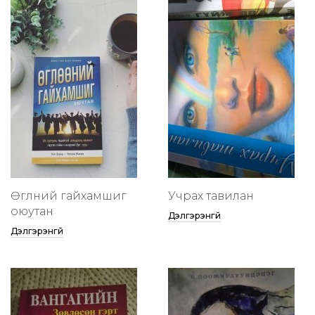
Өглөөний гайхамшиг
Учрах тавилан
оюутан
Дэлгэрэнгүй
Дэлгэрэнгүй