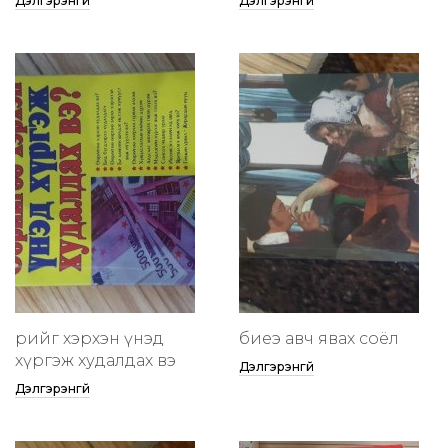
Дэлгэрэнгүй
Дэлгэрэнгүй
өөрийгөө хэрхэн үнэд
биеэ авч явах соёл
хүргэж худалдах вэ
Дэлгэрэнгүй
Дэлгэрэнгүй