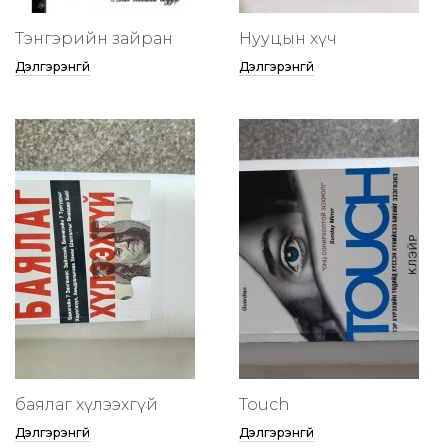
Тэнгэрийн зайран
Нууцын хүч
Дэлгэрэнгүй
Дэлгэрэнгүй
баялаг хүлээхгүй
Touch
Дэлгэрэнгүй
Дэлгэрэнгүй