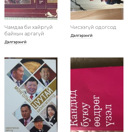
Чамдаа би хайргүй
Чисээгүй одогсод
байхын аргагүй
Дэлгэрэнгүй
Дэлгэрэнгүй