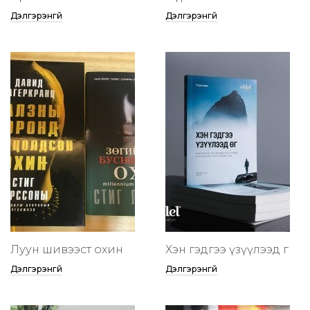
Дэлгэрэнгүй
Дэлгэрэнгүй
Луун шивээст охин
Хэн гэдгээ үзүүлээд өг
Дэлгэрэнгүй
Дэлгэрэнгүй