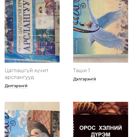
Цаглашгүй хүчит
Таши 1
арслангууд
Дэлгэрэнгүй
Дэлгэрэнгүй