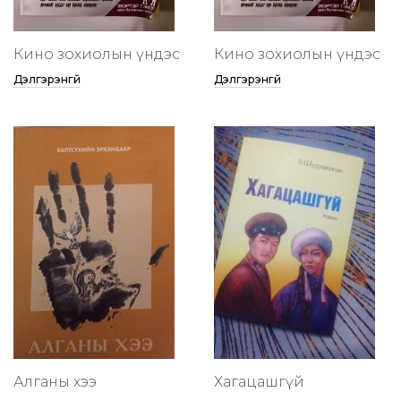
Кино зохиолын үндэс
Кино зохиолын үндэс
Дэлгэрэнгүй
Дэлгэрэнгүй
Алганы хээ
Хагацашгүй