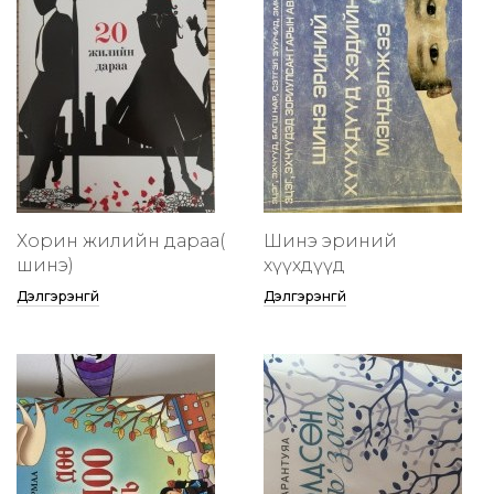
Хорин жилийн дараа(
Шинэ эриний
шинэ)
хүүхдүүд
Дэлгэрэнгүй
Дэлгэрэнгүй