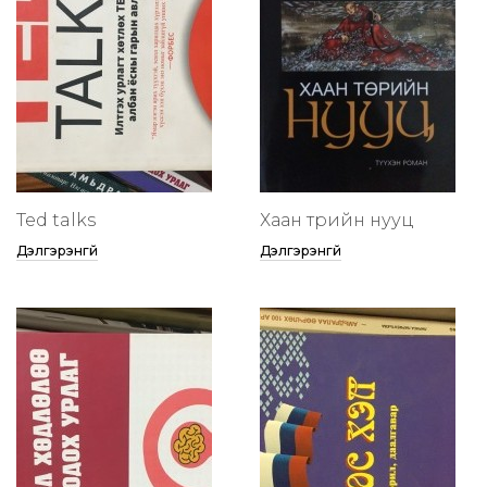
Ted talks
Хаан төрийн нууц
Дэлгэрэнгүй
Дэлгэрэнгүй