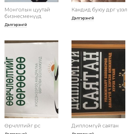
Монголын цуутай
Кандид буюу өөдрөг үзэл
бизнесменүүд
Дэлгэрэнгүй
Дэлгэрэнгүй
Өөрчлөлтийг өөрөөсөө
Дипломгүй саятан