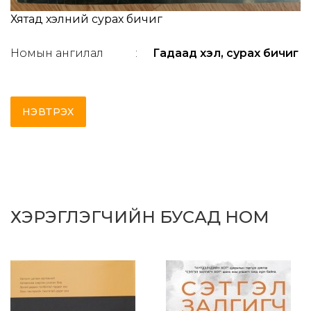
Хятад хэлний сурах бичиг
Номын ангилал
:
Гадаад хэл, сурах бичиг
НЭВТРЭХ
ХЭРЭГЛЭГЧИЙН БУСАД НОМ