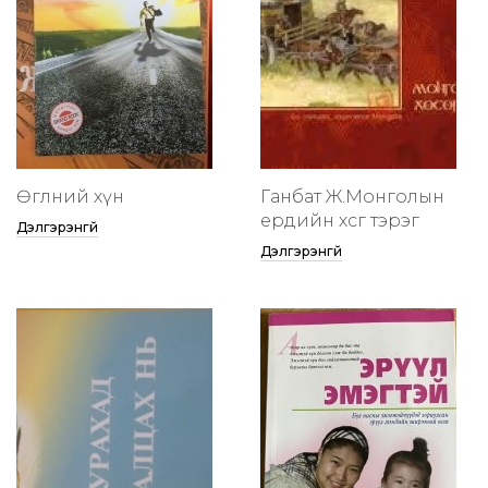
Өглөөний хүн
Ганбат Ж.Монголын
ердийн хөсөг тэрэг
Дэлгэрэнгүй
Дэлгэрэнгүй