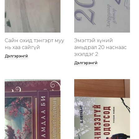
Сайн охид тэнгэрт муу
Эмэгтэй хүний
нь хаа сайгүй
амьдрал 20 наснаас
эхэлдэг 2
Дэлгэрэнгүй
Дэлгэрэнгүй