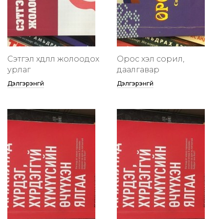
Сэтгэл хөдлөлөө жолоодох
Орос хэл сорил,
урлаг
даалгавар
Дэлгэрэнгүй
Дэлгэрэнгүй