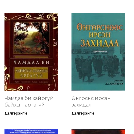
Чамдаа би хайргүй
Өнгөрснөөс ирсэн
байхын аргагүй
захидал
Дэлгэрэнгүй
Дэлгэрэнгүй