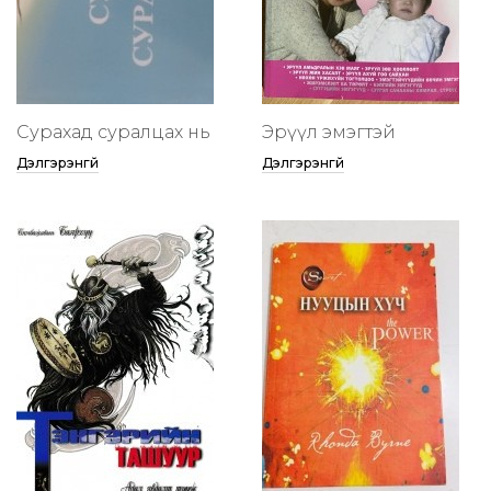
Сурахад суралцах нь
Эрүүл эмэгтэй
Дэлгэрэнгүй
Дэлгэрэнгүй