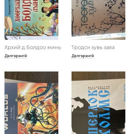
Хөөрхий дөө Болдоо минь
Төөрөодсөн хувь заяа
Дэлгэрэнгүй
Дэлгэрэнгүй