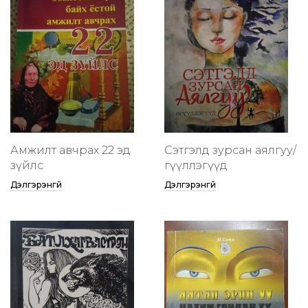
Амжилт авчрах 22 эд
Сэтгэлд зурсан аялгуу/
зүйлс
өгүүллэгүүд
Дэлгэрэнгүй
Дэлгэрэнгүй