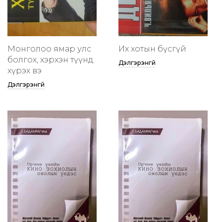
Монголоо ямар улс
Их хотын бүсгүй
болгох, хэрхэн түүнд
Дэлгэрэнгүй
хүрэх вэ
Дэлгэрэнгүй