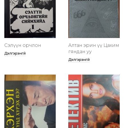
Сэлүүн орчлон
Алтан эрин үү Цахим
гяндан уу
Дэлгэрэнгүй
Дэлгэрэнгүй