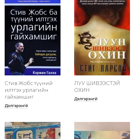
Стив Жобс түүний
ЛУУ ШИВЭЭСТЭЙ
илтгэх урлагийн
ОХИН
гайхамшиг
Дэлгэрэнгүй
Дэлгэрэнгүй