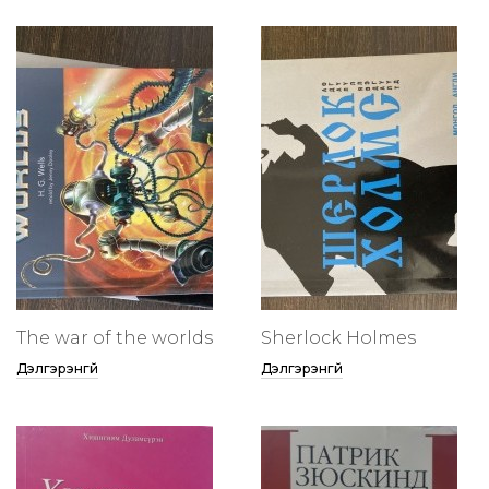
The war of the worlds
Sherlock Holmes
Дэлгэрэнгүй
Дэлгэрэнгүй