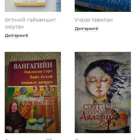
Өглөөний гайхамшиг
Учрах тавилан
оюутан
Дэлгэрэнгүй
Дэлгэрэнгүй