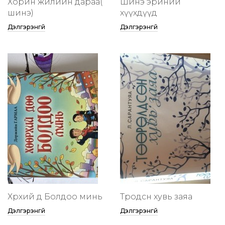
Хорин жилийн дараа(
Шинэ эриний
шинэ)
хүүхдүүд
Дэлгэрэнгүй
Дэлгэрэнгүй
Хөөрхий дөө Болдоо минь
Төөрөодсөн хувь заяа
Дэлгэрэнгүй
Дэлгэрэнгүй