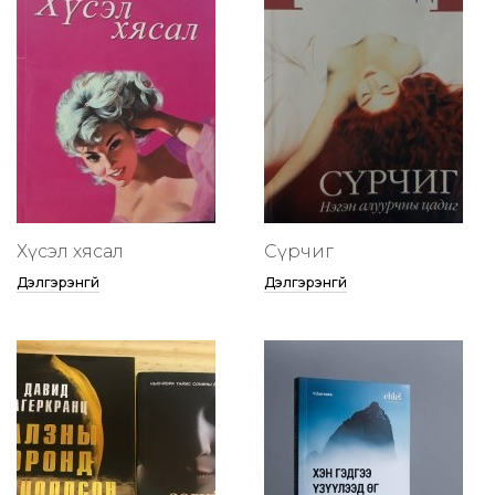
Хүсэл хясал
Сүрчиг
Дэлгэрэнгүй
Дэлгэрэнгүй