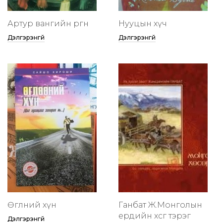
Артур вангийн өргөөнөө
Нууцын хүч
Дэлгэрэнгүй
Дэлгэрэнгүй
Өглөөний хүн
Ганбат Ж.Монголын
ердийн хөсөг тэрэг
Дэлгэрэнгүй