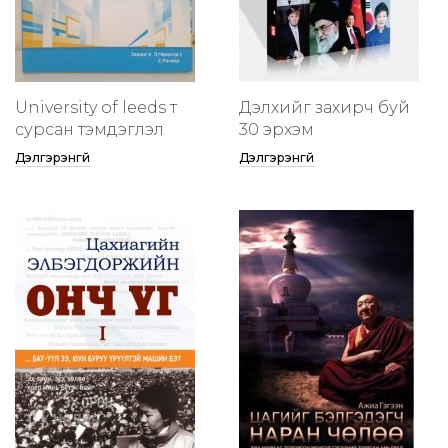
University of leeds т
Дэлхийг захирч буй
сурсан тэмдэглэл
30 эрхэм
Дэлгэрэнгүй
Дэлгэрэнгүй