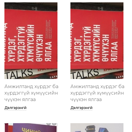
Амжилтанд хүрдэг ба
Амжилтанд хүрдэг ба
хүрдэггүй хүмүүсийн
хүрдэггүй хүмүүсийн
өчүүхэн ялгаа
өчүүхэн ялгаа
Дэлгэрэнгүй
Дэлгэрэнгүй