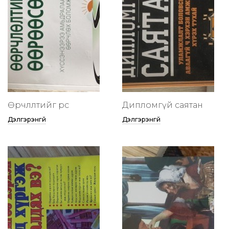
Өөрчлөлтийг өөрөөсөө
Дипломгүй саятан
Дэлгэрэнгүй
Дэлгэрэнгүй