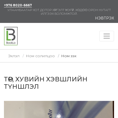
+976 8020-6667
УЛААНБААТАР ХОТ ДОТОР ХҮРГЭЛТ ҮНЭГҮЙ. ХӨДӨӨ ОРОН НУТАГТ
ИЛГЭЭХ БОЛОМЖТОЙ.
НЭВТРЭХ
Эхлэл
Ном солилцоо
Ном үзэх
ТӨР, ХУВИЙН ХЭВШЛИЙН
ТҮНШЛЭЛ