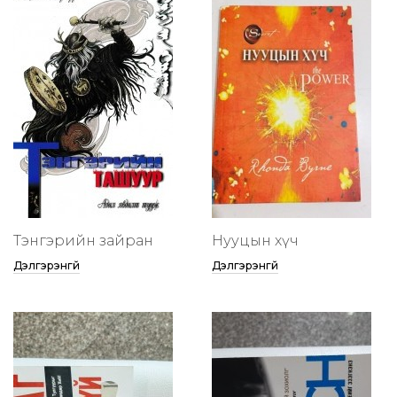
Тэнгэрийн зайран
Нууцын хүч
Дэлгэрэнгүй
Дэлгэрэнгүй