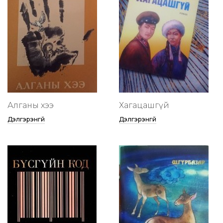
Алганы хээ
Хагацашгүй
Дэлгэрэнгүй
Дэлгэрэнгүй