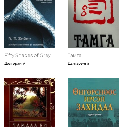
Fifty Shades of Grey
Тамга
Дэлгэрэнгүй
Дэлгэрэнгүй