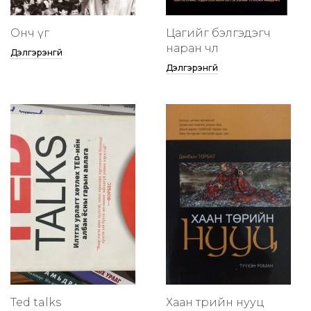
Онч үг
Цагийг бэлгэдэгч
наран чөлөө
Дэлгэрэнгүй
Дэлгэрэнгүй
Ted talks
Хаан төрийн нууц