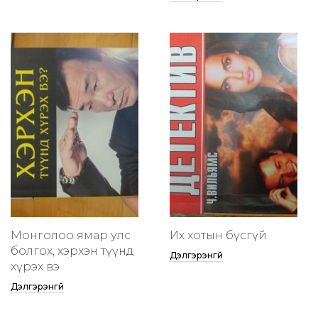
Монголоо ямар улс
Их хотын бүсгүй
болгох, хэрхэн түүнд
Дэлгэрэнгүй
хүрэх вэ
Дэлгэрэнгүй