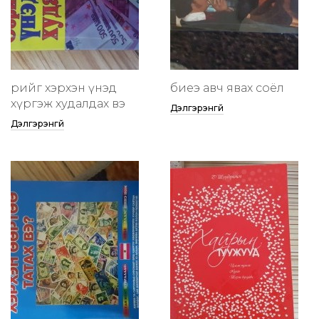
өөрийгөө хэрхэн үнэд
биеэ авч явах соёл
хүргэж худалдах вэ
Дэлгэрэнгүй
Дэлгэрэнгүй