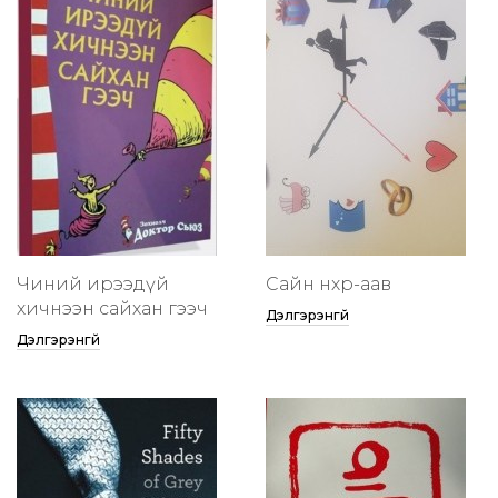
Чиний ирээдүй
Сайн нөхөр-аав
хичнээн сайхан гээч
Дэлгэрэнгүй
Дэлгэрэнгүй