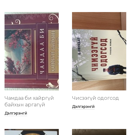
Чамдаа би хайргүй
Чисээгүй одогсод
байхын аргагүй
Дэлгэрэнгүй
Дэлгэрэнгүй