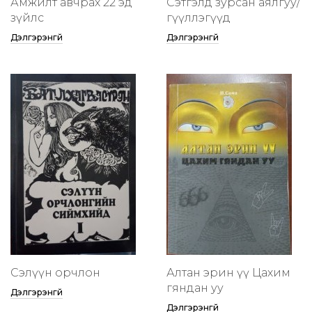
Амжилт авчрах 22 эд
Сэтгэлд зурсан аялгуу/
зүйлс
өгүүллэгүүд
Дэлгэрэнгүй
Дэлгэрэнгүй
Сэлүүн орчлон
Алтан эрин үү Цахим
гяндан уу
Дэлгэрэнгүй
Дэлгэрэнгүй