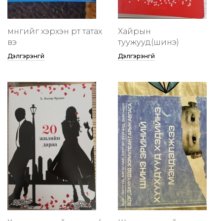
мөнгийг хэрхэн өөртөө татах
Хайрын
вэ
туужууд(шинэ)
Дэлгэрэнгүй
Дэлгэрэнгүй