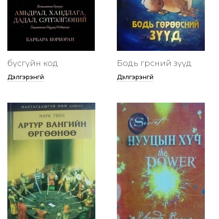
бүсгүйн код
Бодь гөрөөсний зүүд
Дэлгэрэнгүй
Дэлгэрэнгүй