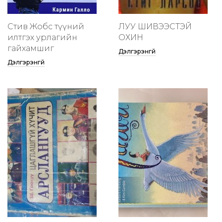
Стив Жобс түүний
ЛУУ ШИВЭЭСТЭЙ
илтгэх урлагийн
ОХИН
гайхамшиг
Дэлгэрэнгүй
Дэлгэрэнгүй