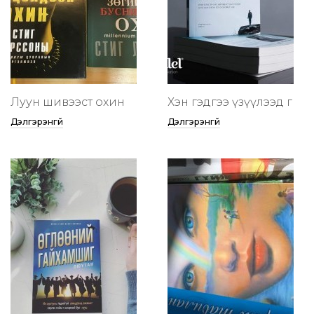
Луун шивээст охин
Хэн гэдгээ үзүүлээд өг
Дэлгэрэнгүй
Дэлгэрэнгүй