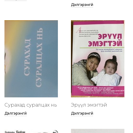
Дэлгэрэнгүй
Сурахад суралцах нь
Эрүүл эмэгтэй
Дэлгэрэнгүй
Дэлгэрэнгүй