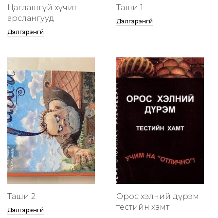
Цаглашгүй хүчит
Таши 1
арслангууд
Дэлгэрэнгүй
Дэлгэрэнгүй
Таши 2
Орос хэлний дүрэм
тестийн хамт
Дэлгэрэнгүй