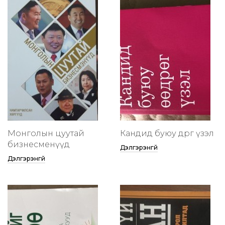
Монголын цуутай
Кандид буюу өөдрөг үзэл
бизнесменүүд
Дэлгэрэнгүй
Дэлгэрэнгүй