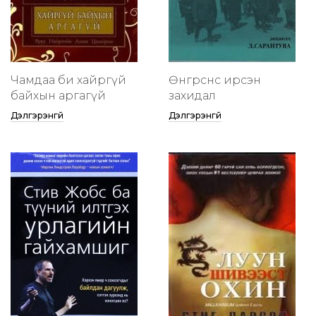
Чамдаа би хайргүй
Өнгөрснөөс ирсэн
байхын аргагүй
захидал
Дэлгэрэнгүй
Дэлгэрэнгүй