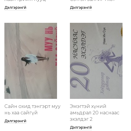
Дэлгэрэнгүй
Дэлгэрэнгүй
Сайн охид тэнгэрт муу
Эмэгтэй хүний
нь хаа сайгүй
амьдрал 20 наснаас
эхэлдэг 2
Дэлгэрэнгүй
Дэлгэрэнгүй