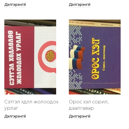
Дэлгэрэнгүй
Дэлгэрэнгүй
Сэтгэл хөдлөлөө жолоодох
Орос хэл сорил,
урлаг
даалгавар
Дэлгэрэнгүй
Дэлгэрэнгүй