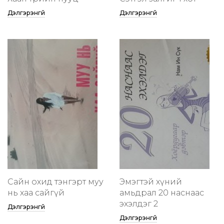
Дэлгэрэнгүй
Дэлгэрэнгүй
Сайн охид тэнгэрт муу
Эмэгтэй хүний
нь хаа сайгүй
амьдрал 20 наснаас
эхэлдэг 2
Дэлгэрэнгүй
Дэлгэрэнгүй