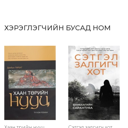
ХЭРЭГЛЭГЧИЙН БУСАД НОМ
Хаан төрийн нууц
Сэтгэл залгигч хот