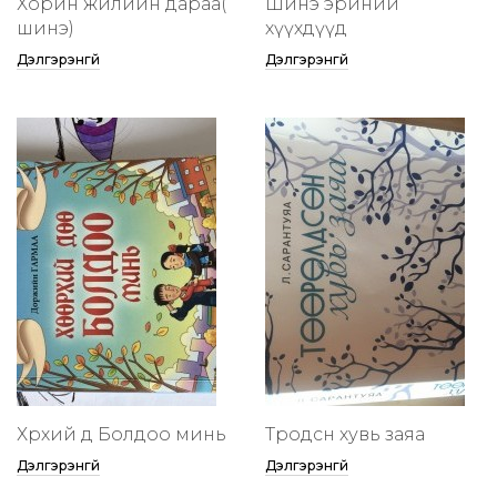
Хорин жилийн дараа(
Шинэ эриний
шинэ)
хүүхдүүд
Дэлгэрэнгүй
Дэлгэрэнгүй
Хөөрхий дөө Болдоо минь
Төөрөодсөн хувь заяа
Дэлгэрэнгүй
Дэлгэрэнгүй