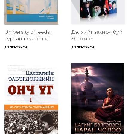
University of leeds т
Дэлхийг захирч буй
сурсан тэмдэглэл
30 эрхэм
Дэлгэрэнгүй
Дэлгэрэнгүй