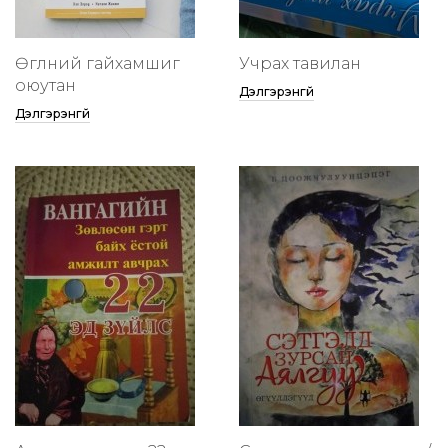
Өглөөний гайхамшиг
Учрах тавилан
оюутан
Дэлгэрэнгүй
Дэлгэрэнгүй