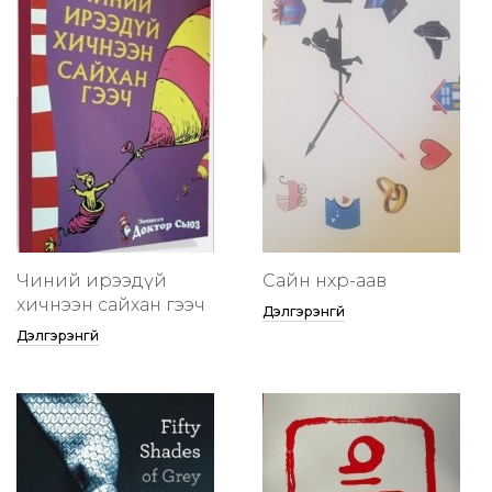
Чиний ирээдүй
Сайн нөхөр-аав
хичнээн сайхан гээч
Дэлгэрэнгүй
Дэлгэрэнгүй