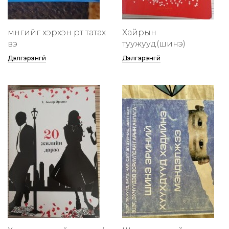
мөнгийг хэрхэн өөртөө татах
Хайрын
вэ
туужууд(шинэ)
Дэлгэрэнгүй
Дэлгэрэнгүй