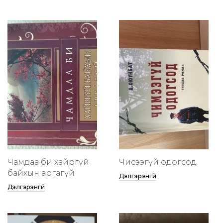
Чамдаа би хайргүй
Чисээгүй одогсод
байхын аргагүй
Дэлгэрэнгүй
Дэлгэрэнгүй