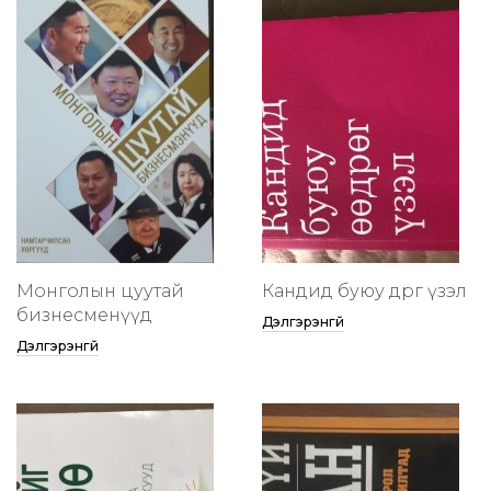
Монголын цуутай
Кандид буюу өөдрөг үзэл
бизнесменүүд
Дэлгэрэнгүй
Дэлгэрэнгүй