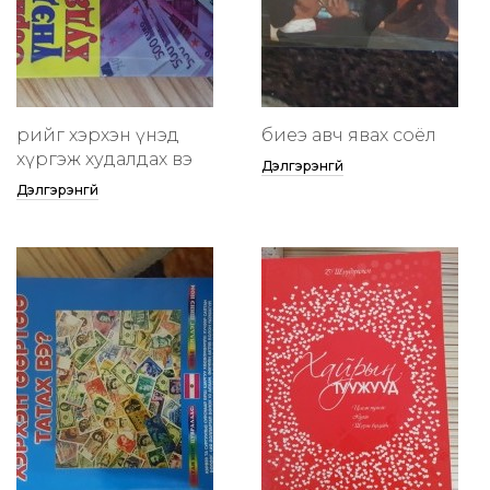
өөрийгөө хэрхэн үнэд
биеэ авч явах соёл
хүргэж худалдах вэ
Дэлгэрэнгүй
Дэлгэрэнгүй