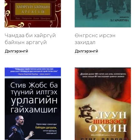
Чамдаа би хайргүй
Өнгөрснөөс ирсэн
байхын аргагүй
захидал
Дэлгэрэнгүй
Дэлгэрэнгүй