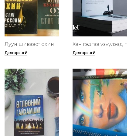
Луун шивээст охин
Хэн гэдгээ үзүүлээд өг
Дэлгэрэнгүй
Дэлгэрэнгүй