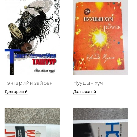
Тэнгэрийн зайран
Нууцын хүч
Дэлгэрэнгүй
Дэлгэрэнгүй