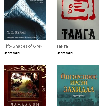
Fifty Shades of Grey
Тамга
Дэлгэрэнгүй
Дэлгэрэнгүй