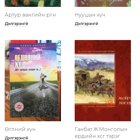
Артур вангийн өргөөнөө
Нууцын хүч
Дэлгэрэнгүй
Дэлгэрэнгүй
Өглөөний хүн
Ганбат Ж.Монголын
ердийн хөсөг тэрэг
Дэлгэрэнгүй