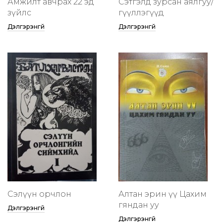
Амжилт авчрах 22 эд
Сэтгэлд зурсан аялгуу/
зүйлс
өгүүллэгүүд
Дэлгэрэнгүй
Дэлгэрэнгүй
Сэлүүн орчлон
Алтан эрин үү Цахим
гяндан уу
Дэлгэрэнгүй
Дэлгэрэнгүй