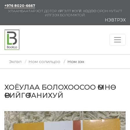
+976 8020-6667
УЛААНБААТАР ХОТ ДОТОР ХҮРГЭЛТ ҮНЭГҮЙ. ХӨДӨӨ ОРОН НУТАГТ
ИЛГЭЭХ БОЛОМЖТОЙ.
НЭВТРЭХ
Эхлэл
Ном солилцоо
Ном үзэх
ХОЁУЛАА БОЛОХООСОО ӨМНӨ
ӨӨРИЙГӨӨ ТАНИХУЙ