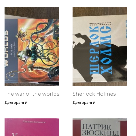
The war of the worlds
Sherlock Holmes
Дэлгэрэнгүй
Дэлгэрэнгүй