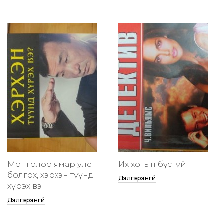
Монголоо ямар улс
Их хотын бүсгүй
болгох, хэрхэн түүнд
Дэлгэрэнгүй
хүрэх вэ
Дэлгэрэнгүй