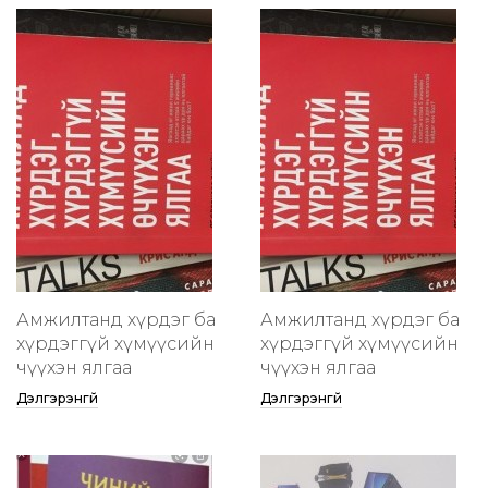
Амжилтанд хүрдэг ба
Амжилтанд хүрдэг ба
хүрдэггүй хүмүүсийн
хүрдэггүй хүмүүсийн
өчүүхэн ялгаа
өчүүхэн ялгаа
Дэлгэрэнгүй
Дэлгэрэнгүй