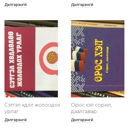
Дэлгэрэнгүй
Дэлгэрэнгүй
Сэтгэл хөдлөлөө жолоодох
Орос хэл сорил,
урлаг
даалгавар
Дэлгэрэнгүй
Дэлгэрэнгүй