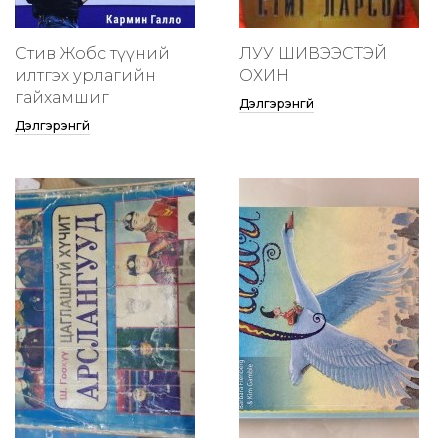
Стив Жобс түүний
ЛУУ ШИВЭЭСТЭЙ
илтгэх урлагийн
ОХИН
гайхамшиг
Дэлгэрэнгүй
Дэлгэрэнгүй