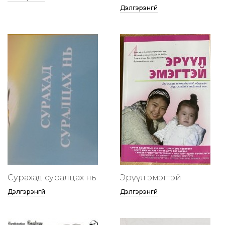
Дэлгэрэнгүй
Сурахад суралцах нь
Эрүүл эмэгтэй
Дэлгэрэнгүй
Дэлгэрэнгүй