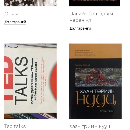
Онч үг
Цагийг бэлгэдэгч
наран чөлөө
Дэлгэрэнгүй
Дэлгэрэнгүй
Ted talks
Хаан төрийн нууц