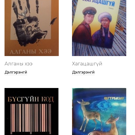
Алганы хээ
Хагацашгүй
Дэлгэрэнгүй
Дэлгэрэнгүй