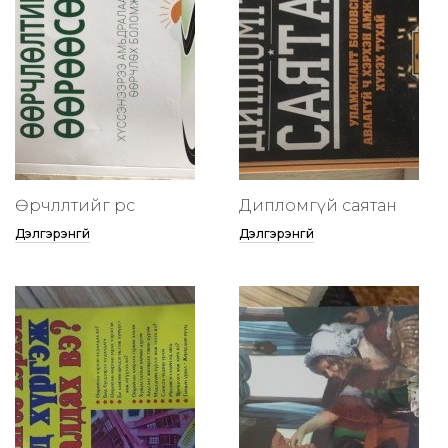
Өөрчлөлтийг өөрөөсөө
Дипломгүй саятан
Дэлгэрэнгүй
Дэлгэрэнгүй