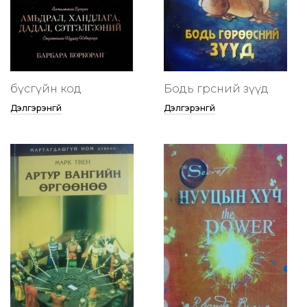
бүсгүйн код
Бодь гөрөөсний зүүд
Дэлгэрэнгүй
Дэлгэрэнгүй