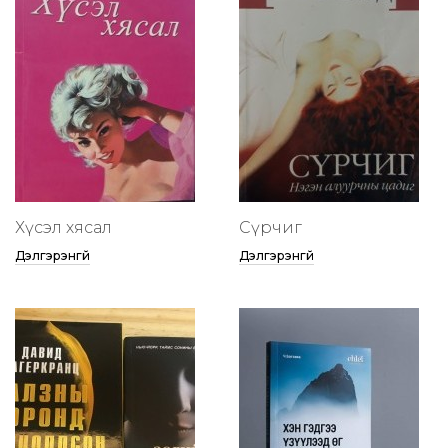
Хүсэл хясал
Сүрчиг
Дэлгэрэнгүй
Дэлгэрэнгүй