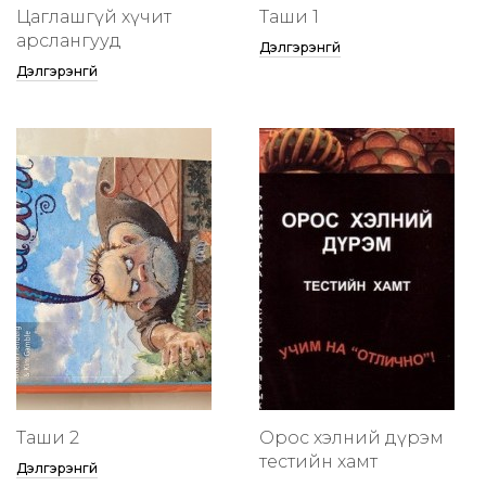
Цаглашгүй хүчит
Таши 1
арслангууд
Дэлгэрэнгүй
Дэлгэрэнгүй
Таши 2
Орос хэлний дүрэм
тестийн хамт
Дэлгэрэнгүй