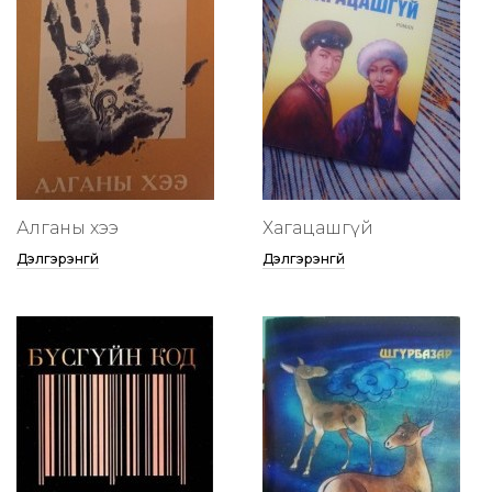
Алганы хээ
Хагацашгүй
Дэлгэрэнгүй
Дэлгэрэнгүй