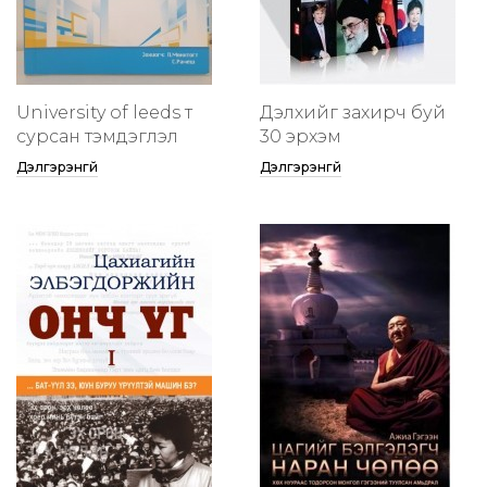
University of leeds т
Дэлхийг захирч буй
сурсан тэмдэглэл
30 эрхэм
Дэлгэрэнгүй
Дэлгэрэнгүй