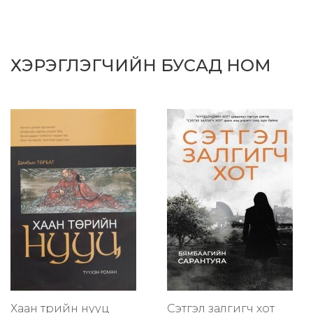
ХЭРЭГЛЭГЧИЙН БУСАД НОМ
Хаан төрийн нууц
Сэтгэл залгигч хот