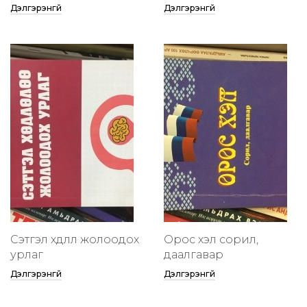
Дэлгэрэнгүй
Дэлгэрэнгүй
Сэтгэл хөдлөлөө жолоодох
Орос хэл сорил,
урлаг
даалгавар
Дэлгэрэнгүй
Дэлгэрэнгүй