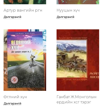
Артур вангийн өргөөнөө
Нууцын хүч
Дэлгэрэнгүй
Дэлгэрэнгүй
Өглөөний хүн
Ганбат Ж.Монголын
ердийн хөсөг тэрэг
Дэлгэрэнгүй