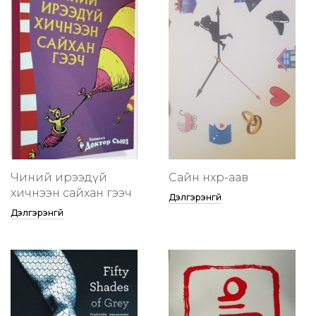
Чиний ирээдүй
Сайн нөхөр-аав
хичнээн сайхан гээч
Дэлгэрэнгүй
Дэлгэрэнгүй