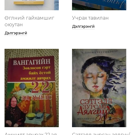
Өглөөний гайхамшиг
Учрах тавилан
оюутан
Дэлгэрэнгүй
Дэлгэрэнгүй
Амжилт авчрах 22 эд
Сэтгэлд зурсан аялгуу/