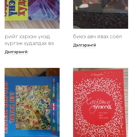
өөрийгөө хэрхэн үнэд
биеэ авч явах соёл
хүргэж худалдах вэ
Дэлгэрэнгүй
Дэлгэрэнгүй