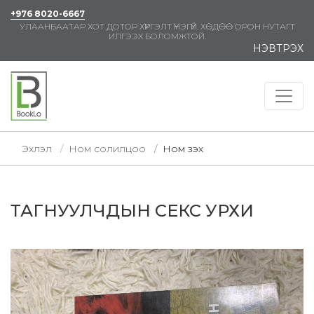
+976 8020-6667
УЛААНБААТАР ХОТ ДОТОР ХҮРГЭЛТ ҮНЭГҮЙ. ХӨДӨӨ ОРОН НУТАГТ
ИЛГЭЭХ БОЛОМЖТОЙ.
НЭВТРЭХ
Эхлэл
Ном солилцоо
Ном үзэх
ТАГНУУЛЧДЫН СЕКС УРХИ