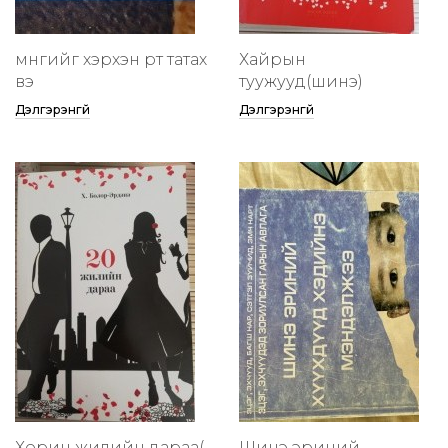
мөнгийг хэрхэн өөртөө татах
Хайрын
вэ
туужууд(шинэ)
Дэлгэрэнгүй
Дэлгэрэнгүй
Хорин жилийн дараа(
Шинэ эриний