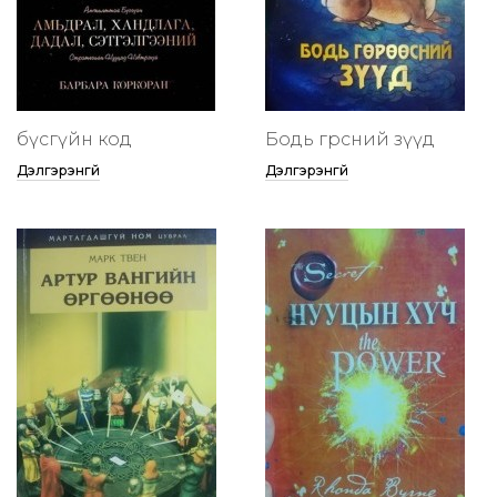
бүсгүйн код
Бодь гөрөөсний зүүд
Дэлгэрэнгүй
Дэлгэрэнгүй