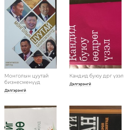
Монголын цуутай
Кандид буюу өөдрөг үзэл
бизнесменүүд
Дэлгэрэнгүй
Дэлгэрэнгүй