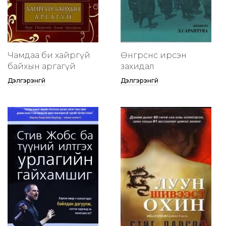
Чамдаа би хайргүй
Өнгөрснөөс ирсэн
байхын аргагүй
захидал
Дэлгэрэнгүй
Дэлгэрэнгүй