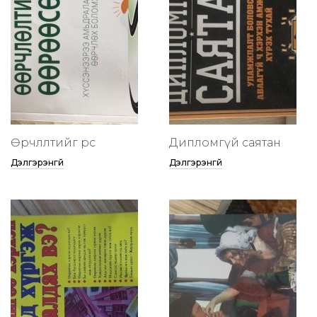
Өөрчлөлтийг өөрөөсөө
Дипломгүй саятан
Дэлгэрэнгүй
Дэлгэрэнгүй