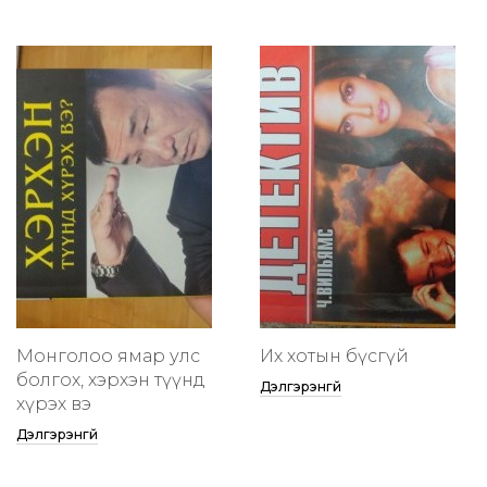
Монголоо ямар улс
Их хотын бүсгүй
болгох, хэрхэн түүнд
Дэлгэрэнгүй
хүрэх вэ
Дэлгэрэнгүй