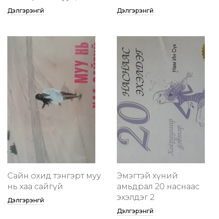
Дэлгэрэнгүй
Дэлгэрэнгүй
Сайн охид тэнгэрт муу
Эмэгтэй хүний
нь хаа сайгүй
амьдрал 20 наснаас
эхэлдэг 2
Дэлгэрэнгүй
Дэлгэрэнгүй