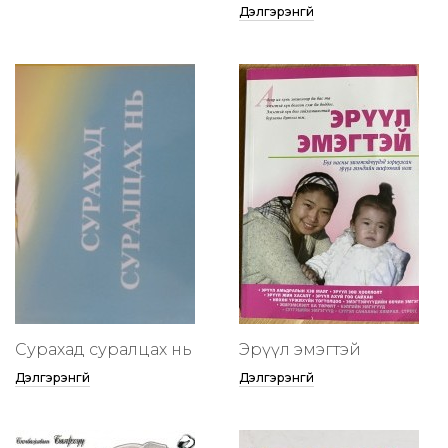
Дэлгэрэнгүй
Сурахад суралцах нь
Эрүүл эмэгтэй
Дэлгэрэнгүй
Дэлгэрэнгүй