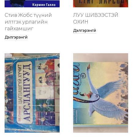
Стив Жобс түүний
ЛУУ ШИВЭЭСТЭЙ
илтгэх урлагийн
ОХИН
гайхамшиг
Дэлгэрэнгүй
Дэлгэрэнгүй