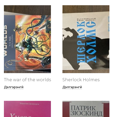
The war of the worlds
Sherlock Holmes
Дэлгэрэнгүй
Дэлгэрэнгүй