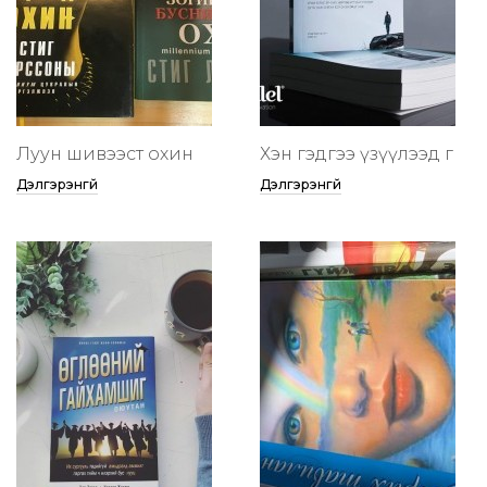
Луун шивээст охин
Хэн гэдгээ үзүүлээд өг
Дэлгэрэнгүй
Дэлгэрэнгүй