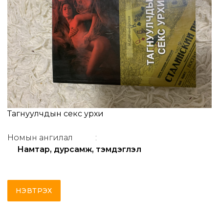
Тагнуулчдын секс урхи
Номын ангилал
:
Намтар, дурсамж, тэмдэглэл
НЭВТРЭХ