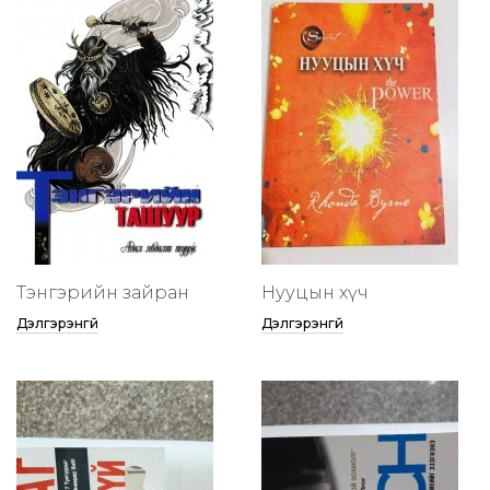
Тэнгэрийн зайран
Нууцын хүч
Дэлгэрэнгүй
Дэлгэрэнгүй