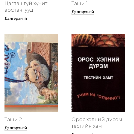
Цаглашгүй хүчит
Таши 1
арслангууд
Дэлгэрэнгүй
Дэлгэрэнгүй
Таши 2
Орос хэлний дүрэм
тестийн хамт
Дэлгэрэнгүй