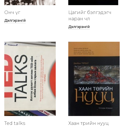
Онч үг
Цагийг бэлгэдэгч
наран чөлөө
Дэлгэрэнгүй
Дэлгэрэнгүй
Ted talks
Хаан төрийн нууц