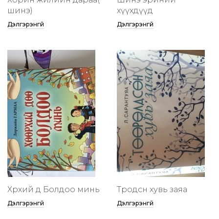
шинэ)
хүүхдүүд
Дэлгэрэнгүй
Дэлгэрэнгүй
Хөөрхий дөө Болдоо минь
Төөрөодсөн хувь заяа
Дэлгэрэнгүй
Дэлгэрэнгүй