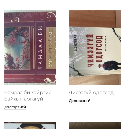
Чамдаа би хайргүй
Чисээгүй одогсод
байхын аргагүй
Дэлгэрэнгүй
Дэлгэрэнгүй