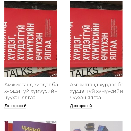
Амжилтанд хүрдэг ба
Амжилтанд хүрдэг ба
хүрдэггүй хүмүүсийн
хүрдэггүй хүмүүсийн
өчүүхэн ялгаа
өчүүхэн ялгаа
Дэлгэрэнгүй
Дэлгэрэнгүй