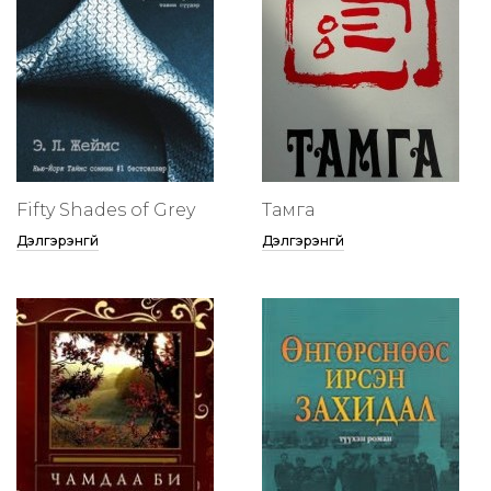
Fifty Shades of Grey
Тамга
Дэлгэрэнгүй
Дэлгэрэнгүй