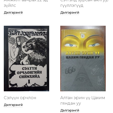
зүйлс
өгүүллэгүүд
Дэлгэрэнгүй
Дэлгэрэнгүй
Сэлүүн орчлон
Алтан эрин үү Цахим
гяндан уу
Дэлгэрэнгүй
Дэлгэрэнгүй