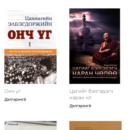
Онч үг
Цагийг бэлгэдэгч
наран чөлөө
Дэлгэрэнгүй
Дэлгэрэнгүй