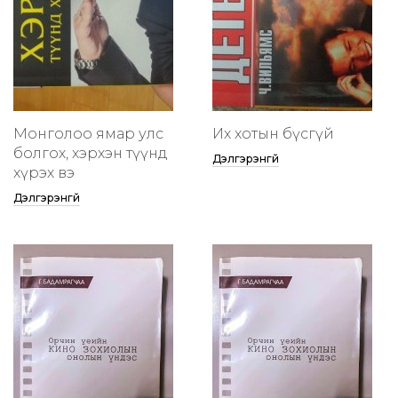
Монголоо ямар улс
Их хотын бүсгүй
болгох, хэрхэн түүнд
Дэлгэрэнгүй
хүрэх вэ
Дэлгэрэнгүй