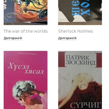
The war of the worlds
Sherlock Holmes
Дэлгэрэнгүй
Дэлгэрэнгүй