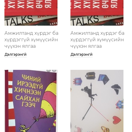
Амжилтанд хүрдэг ба
Амжилтанд хүрдэг ба
хүрдэггүй хүмүүсийн
хүрдэггүй хүмүүсийн
өчүүхэн ялгаа
өчүүхэн ялгаа
Дэлгэрэнгүй
Дэлгэрэнгүй