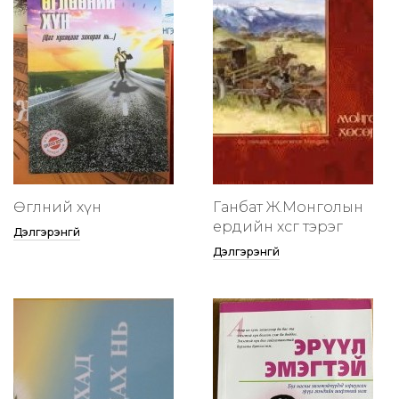
Өглөөний хүн
Ганбат Ж.Монголын
ердийн хөсөг тэрэг
Дэлгэрэнгүй
Дэлгэрэнгүй