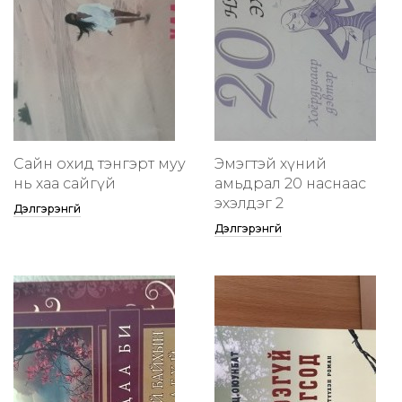
Сайн охид тэнгэрт муу
Эмэгтэй хүний
нь хаа сайгүй
амьдрал 20 наснаас
эхэлдэг 2
Дэлгэрэнгүй
Дэлгэрэнгүй