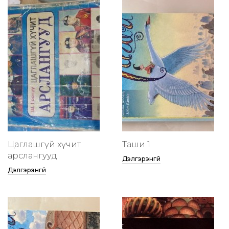
Цаглашгүй хүчит
Таши 1
арслангууд
Дэлгэрэнгүй
Дэлгэрэнгүй