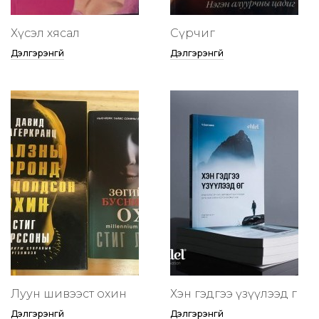
Хүсэл хясал
Сүрчиг
Дэлгэрэнгүй
Дэлгэрэнгүй
Луун шивээст охин
Хэн гэдгээ үзүүлээд өг
Дэлгэрэнгүй
Дэлгэрэнгүй