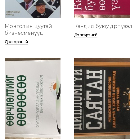
Монголын цуутай
Кандид буюу өөдрөг үзэл
бизнесменүүд
Дэлгэрэнгүй
Дэлгэрэнгүй