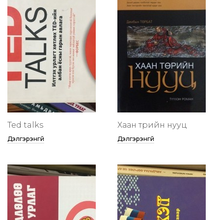
Ted talks
Хаан төрийн нууц
Дэлгэрэнгүй
Дэлгэрэнгүй