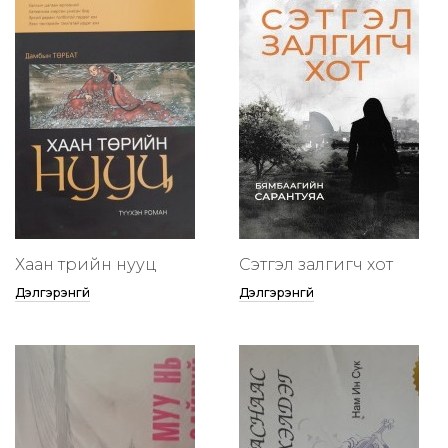
Хаан төрийн нууц
Сэтгэл залгигч хот
Дэлгэрэнгүй
Дэлгэрэнгүй