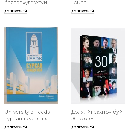
баялаг хүлээхгүй
Touch
Дэлгэрэнгүй
Дэлгэрэнгүй
University of leeds т
Дэлхийг захирч буй
сурсан тэмдэглэл
30 эрхэм
Дэлгэрэнгүй
Дэлгэрэнгүй