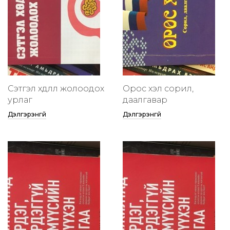
Сэтгэл хөдлөлөө жолоодох
Орос хэл сорил,
урлаг
даалгавар
Дэлгэрэнгүй
Дэлгэрэнгүй