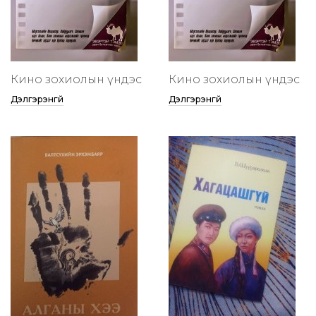
Кино зохиолын үндэс
Кино зохиолын үндэс
Дэлгэрэнгүй
Дэлгэрэнгүй