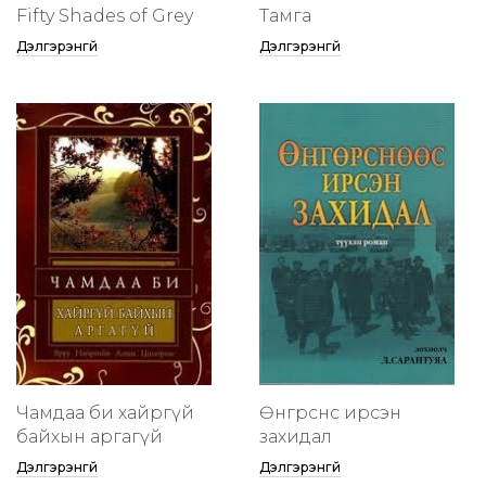
Fifty Shades of Grey
Тамга
Дэлгэрэнгүй
Дэлгэрэнгүй
Чамдаа би хайргүй
Өнгөрснөөс ирсэн
байхын аргагүй
захидал
Дэлгэрэнгүй
Дэлгэрэнгүй