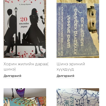
Хорин жилийн дараа(
Шинэ эриний
шинэ)
хүүхдүүд
Дэлгэрэнгүй
Дэлгэрэнгүй