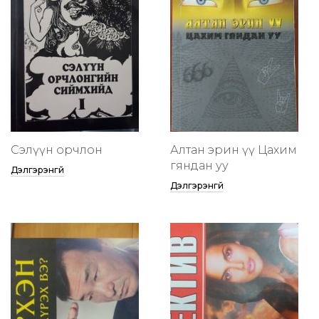
Сэлүүн орчлон
Алтан эрин үү Цахим
гяндан уу
Дэлгэрэнгүй
Дэлгэрэнгүй