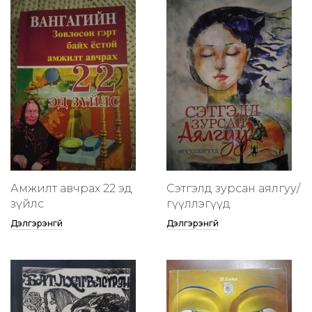
Амжилт авчрах 22 эд
Сэтгэлд зурсан аялгуу/
зүйлс
өгүүллэгүүд
Дэлгэрэнгүй
Дэлгэрэнгүй