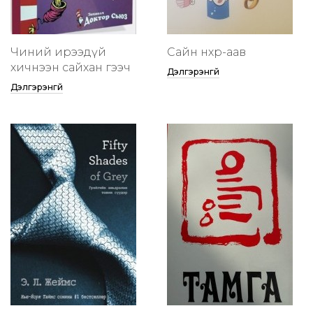
Чиний ирээдүй
Сайн нөхөр-аав
хичнээн сайхан гээч
Дэлгэрэнгүй
Дэлгэрэнгүй