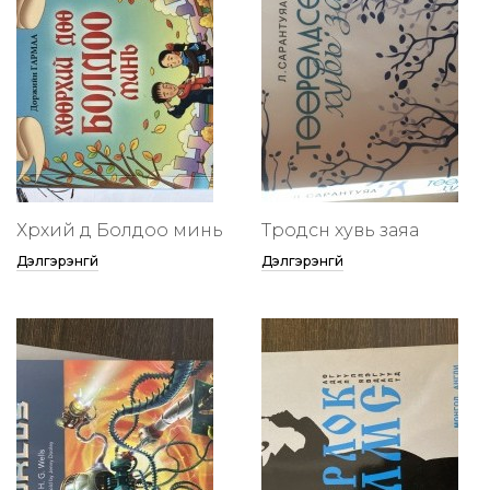
Хөөрхий дөө Болдоо минь
Төөрөодсөн хувь заяа
Дэлгэрэнгүй
Дэлгэрэнгүй