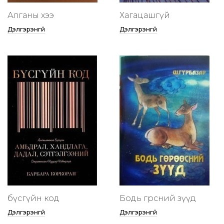
Алганы хээ
Хагацашгүй
Дэлгэрэнгүй
Дэлгэрэнгүй
бүсгүйн код
Бодь гөрөөсний зүүд
Дэлгэрэнгүй
Дэлгэрэнгүй