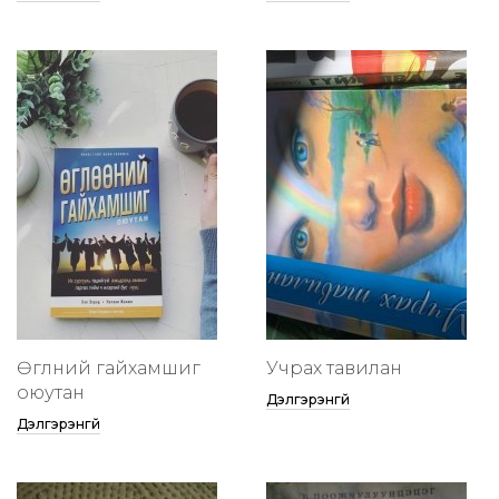
Өглөөний гайхамшиг
Учрах тавилан
оюутан
Дэлгэрэнгүй
Дэлгэрэнгүй