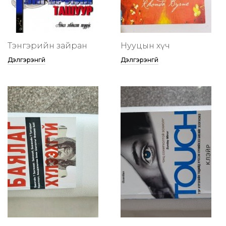
Тэнгэрийн зайран
Нууцын хүч
Дэлгэрэнгүй
Дэлгэрэнгүй