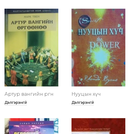
Артур вангийн өргөөнөө
Нууцын хүч
Дэлгэрэнгүй
Дэлгэрэнгүй