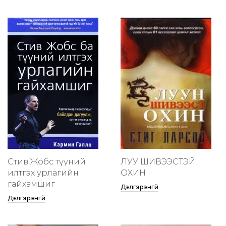
Стив Жобс түүний
ЛУУ ШИВЭЭСТЭЙ
илтгэх урлагийн
ОХИН
гайхамшиг
Дэлгэрэнгүй
Дэлгэрэнгүй