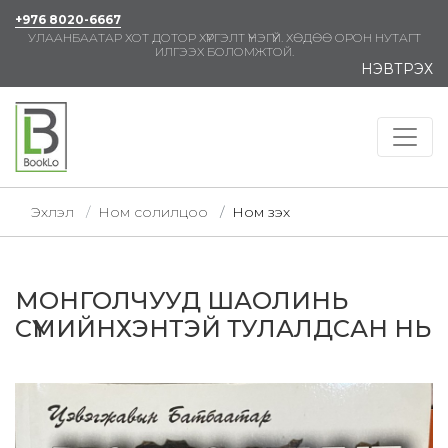
+976 8020-6667
УЛААНБААТАР ХОТ ДОТОР ХҮРГЭЛТ ҮНЭГҮЙ. ХӨДӨӨ ОРОН НУТАГТ
ИЛГЭЭХ БОЛОМЖТОЙ.
НЭВТРЭХ
Эхлэл
Ном солилцоо
Ном үзэх
МОНГОЛЧУУД ШАОЛИНЬ
СҮМИЙНХЭНТЭЙ ТУЛАЛДСАН НЬ