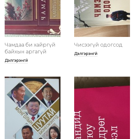
Чамдаа би хайргүй
Чисээгүй одогсод
байхын аргагүй
Дэлгэрэнгүй
Дэлгэрэнгүй