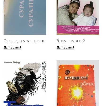
Сурахад суралцах нь
Эрүүл эмэгтэй
Дэлгэрэнгүй
Дэлгэрэнгүй