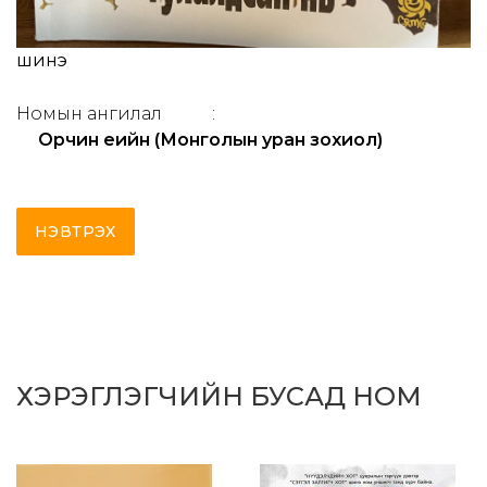
шинэ
Номын ангилал
:
Орчин үеийн (Монголын уран зохиол)
НЭВТРЭХ
ХЭРЭГЛЭГЧИЙН БУСАД НОМ