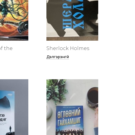
f the
Sherlock Holmes
Дэлгэрэнгүй