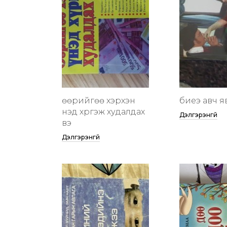
өөрийгөө хэрхэн
биеэ авч я
үнэд хүргэж худалдах
Дэлгэрэнгүй
вэ
Дэлгэрэнгүй