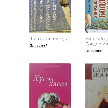
Шинэ эриний хүүхдүүд
Хөөрхий д
Болдоо м
Дэлгэрэнгүй
Дэлгэрэнгүй