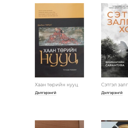
Хаан төрийн нууц
Сэтгэл зал
Дэлгэрэнгүй
Дэлгэрэнгүй