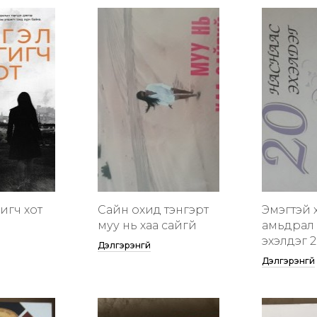
гигч хот
Сайн охид тэнгэрт
Эмэгтэй 
муу нь хаа сайгүй
амьдрал 
эхэлдэг 2
Дэлгэрэнгүй
Дэлгэрэнгүй