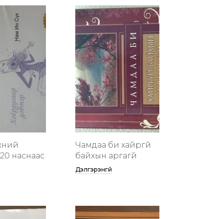
хүний
Чамдаа би хайргүй
20 наснаас
байхын аргагүй
Дэлгэрэнгүй