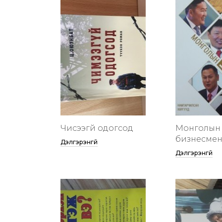
Чисээгүй одогсод
Монголын 
бизнесменү
Дэлгэрэнгүй
Дэлгэрэнгүй