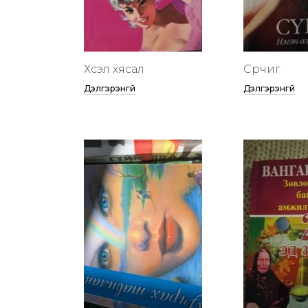
Хүсэл хясал
Сүрчиг
Дэлгэрэнгүй
Дэлгэрэнгүй