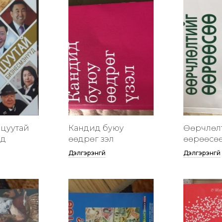
цуутай
Кандид буюу
Өөрчлөл
үд
өөдрөг үзэл
өөрөөсө
Дэлгэрэнгүй
Дэлгэрэнгүй