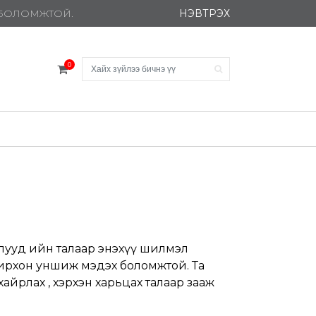
НЭВТРЭХ
Х БОЛОМЖТОЙ.
0
длууд ийн талаар энэхүү шилмэл
нирхон уншиж мэдэх боломжтой. Та
айрлах , хэрхэн харьцах талаар зааж