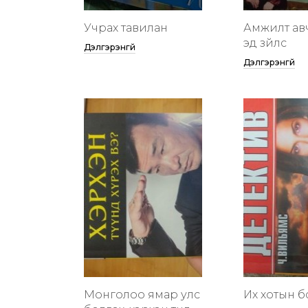
Учрах тавилан
Амжилт ав
эд зүйлс
Дэлгэрэнгүй
Дэлгэрэнгүй
Монголоо ямар улс
Их хотын бү