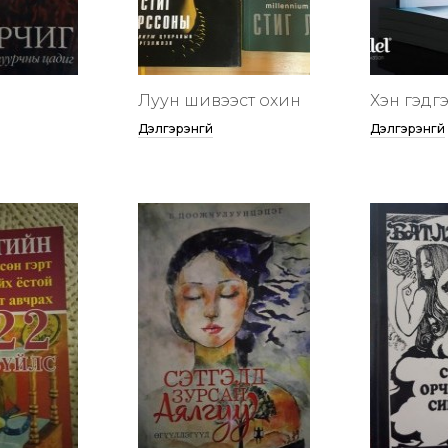
Луун шивээст охин
Хэн гэдгээ
Дэлгэрэнгүй
Дэлгэрэнгүй