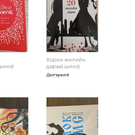
Хорин жилийн
шинэ)
дараа( шинэ)
Дэлгэрэнгүй