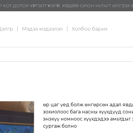
 ХОТ ДОТОР ХҮРГЭЛТ ҮНЭГҮЙ. ХӨДӨӨ ОРОН НУТАГТ ИЛГЭЭ
элгүүр
Мэдээ мэдээлэл
Холбоо барих
Өөр цаг үед болж өнгөрсөн адал яв
зохиолоос бага насны хүүхдүүд со
энэхүү номноос хүүхдэдээ амьтдыг х
сургаж болно