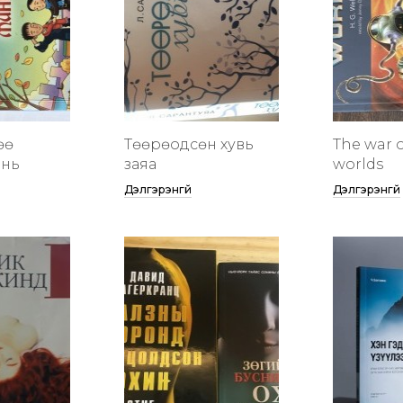
өө
Төөрөодсөн хувь
The war o
инь
заяа
worlds
Дэлгэрэнгүй
Дэлгэрэнгүй