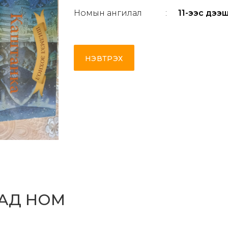
Номын ангилал
:
11-ээс дээш
НЭВТРЭХ
САД НОМ