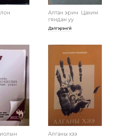
члон
Алтан эрин үү Цахим
гяндан уу
Дэлгэрэнгүй
хиолын
Алганы хээ