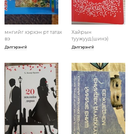
мөнгийг хэрхэн өөртөө татах
Хайрын
вэ
туужууд(шинэ)
Дэлгэрэнгүй
Дэлгэрэнгүй