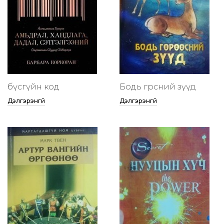
бүсгүйн код
Бодь гөрөөсний зүүд
Дэлгэрэнгүй
Дэлгэрэнгүй