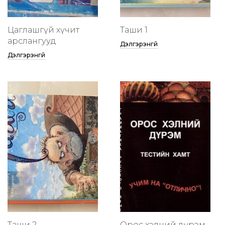
Цаглашгүй хүчит
Таши 1
арслангууд
Дэлгэрэнгүй
Дэлгэрэнгүй
Таши 2
Орос хэлний дүрэм