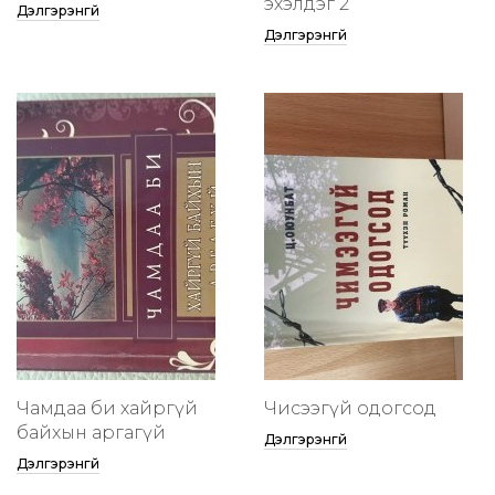
эхэлдэг 2
Дэлгэрэнгүй
Дэлгэрэнгүй
Чамдаа би хайргүй
Чисээгүй одогсод
байхын аргагүй
Дэлгэрэнгүй
Дэлгэрэнгүй