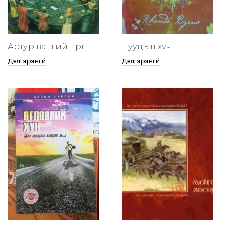
Артур вангийн өргөөнөө
Нууцын хүч
Дэлгэрэнгүй
Дэлгэрэнгүй