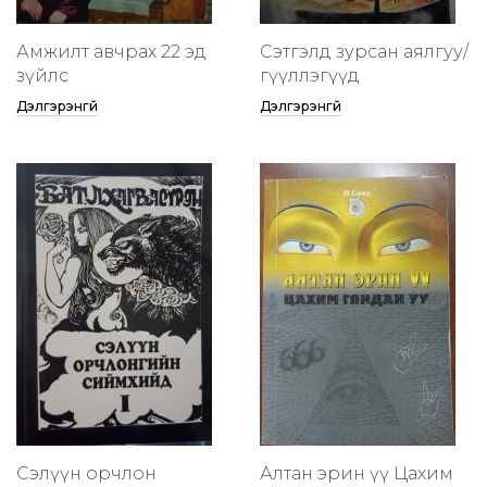
Амжилт авчрах 22 эд
Сэтгэлд зурсан аялгуу/
зүйлс
өгүүллэгүүд
Дэлгэрэнгүй
Дэлгэрэнгүй
Сэлүүн орчлон
Алтан эрин үү Цахим