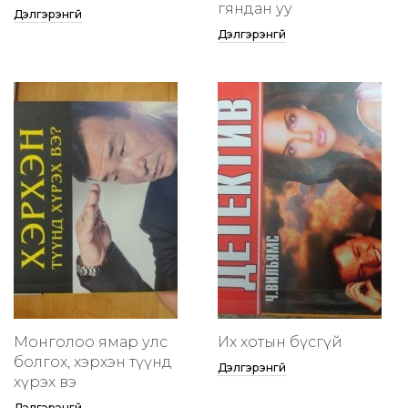
гяндан уу
Дэлгэрэнгүй
Дэлгэрэнгүй
Монголоо ямар улс
Их хотын бүсгүй
болгох, хэрхэн түүнд
Дэлгэрэнгүй
хүрэх вэ
Дэлгэрэнгүй