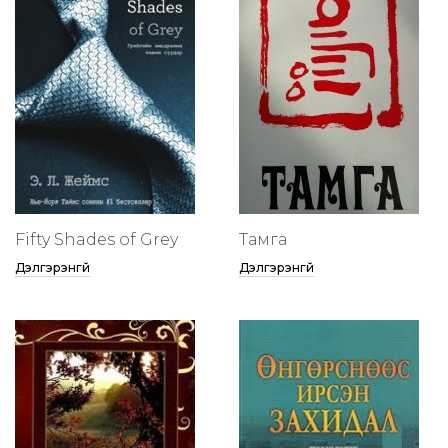
Fifty Shades of Grey
Тамга
Дэлгэрэнгүй
Дэлгэрэнгүй