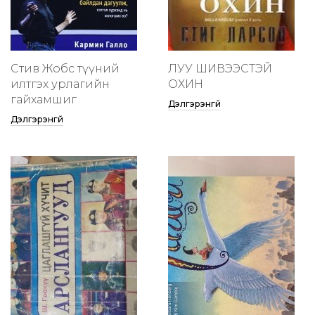
Стив Жобс түүний
ЛУУ ШИВЭЭСТЭЙ
илтгэх урлагийн
ОХИН
гайхамшиг
Дэлгэрэнгүй
Дэлгэрэнгүй