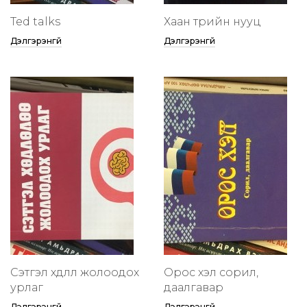
Ted talks
Хаан төрийн нууц
Дэлгэрэнгүй
Дэлгэрэнгүй
Сэтгэл хөдлөлөө жолоодох
Орос хэл сорил,
урлаг
даалгавар
Дэлгэрэнгүй
Дэлгэрэнгүй