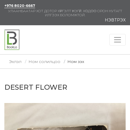
+976 8020-6667
УЛААНБААТАР ХОТ ДОТОР ХҮРГЭЛТ ҮНЭГҮЙ. ХӨДӨӨ ОРОН НУТАГТ
ИЛГЭЭХ БОЛОМЖТОЙ.
НЭВТРЭХ
Эхлэл
Ном солилцоо
Ном үзэх
DESERT FLOWER