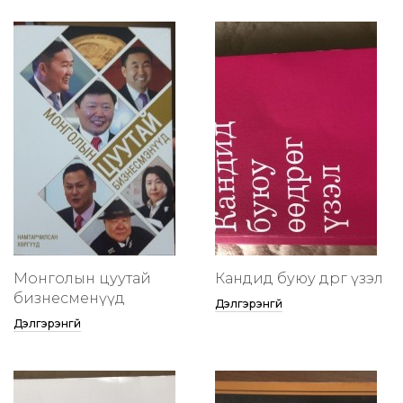
Монголын цуутай
Кандид буюу өөдрөг үзэл
бизнесменүүд
Дэлгэрэнгүй
Дэлгэрэнгүй