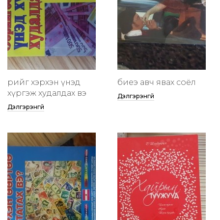
өөрийгөө хэрхэн үнэд
биеэ авч явах соёл
хүргэж худалдах вэ
Дэлгэрэнгүй
Дэлгэрэнгүй