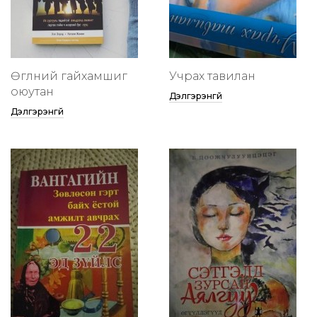
Өглөөний гайхамшиг
Учрах тавилан
оюутан
Дэлгэрэнгүй
Дэлгэрэнгүй