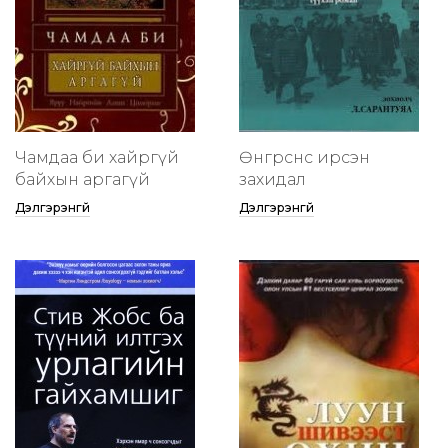
Чамдаа би хайргүй
Өнгөрснөөс ирсэн
байхын аргагүй
захидал
Дэлгэрэнгүй
Дэлгэрэнгүй