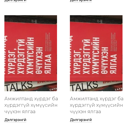
Амжилтанд хүрдэг ба
Амжилтанд хүрдэг ба
хүрдэггүй хүмүүсийн
хүрдэггүй хүмүүсийн
өчүүхэн ялгаа
өчүүхэн ялгаа
Дэлгэрэнгүй
Дэлгэрэнгүй