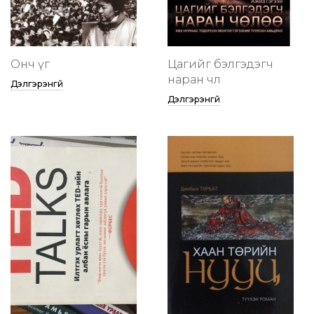
Онч үг
Цагийг бэлгэдэгч
наран чөлөө
Дэлгэрэнгүй
Дэлгэрэнгүй