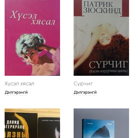
Хүсэл хясал
Сүрчиг
Дэлгэрэнгүй
Дэлгэрэнгүй