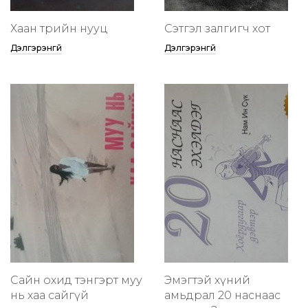
Хаан төрийн нууц
Сэтгэл залгигч хот
Дэлгэрэнгүй
Дэлгэрэнгүй
Сайн охид тэнгэрт муу
Эмэгтэй хүний
нь хаа сайгүй
амьдрал 20 наснаас