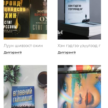
Луун шивээст охин
Хэн гэдгээ үзүүлээд өг
Дэлгэрэнгүй
Дэлгэрэнгүй