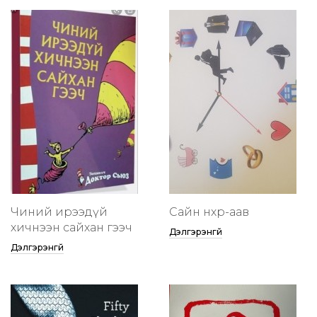
Чиний ирээдүй
Сайн нөхөр-аав
хичнээн сайхан гээч
Дэлгэрэнгүй
Дэлгэрэнгүй