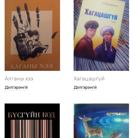
Алганы хээ
Хагацашгүй
Дэлгэрэнгүй
Дэлгэрэнгүй