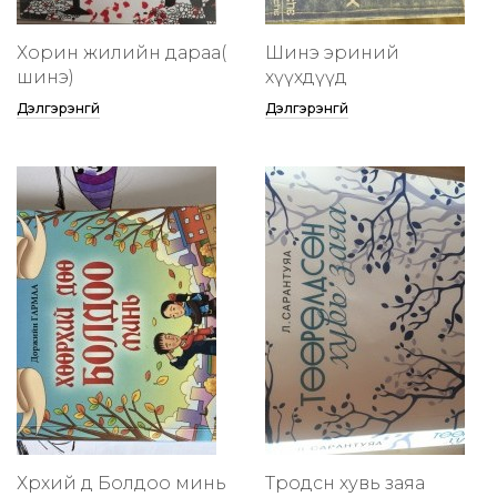
Хорин жилийн дараа(
Шинэ эриний
шинэ)
хүүхдүүд
Дэлгэрэнгүй
Дэлгэрэнгүй
Хөөрхий дөө Болдоо минь
Төөрөодсөн хувь заяа