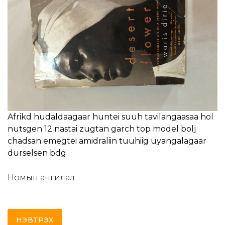
Afrikd hudaldaagaar huntei suuh tavilangaasaa hol
nutsgen 12 nastai zugtan garch top model bolj
chadsan emegtei amidraliin tuuhiig uyangalagaar
durselsen bdg
Номын ангилал
:
НЭВТРЭХ