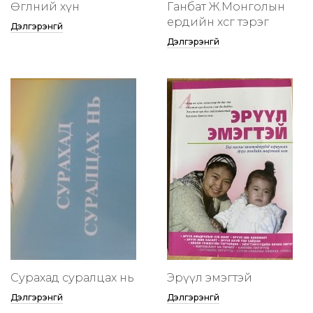
Өглөөний хүн
Ганбат Ж.Монголын
ердийн хөсөг тэрэг
Дэлгэрэнгүй
Дэлгэрэнгүй
Сурахад суралцах нь
Эрүүл эмэгтэй
Дэлгэрэнгүй
Дэлгэрэнгүй