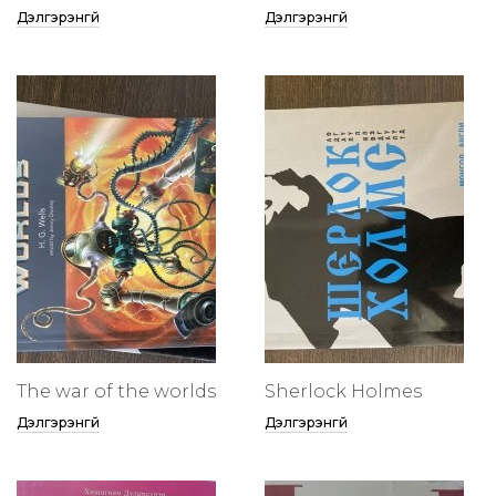
Дэлгэрэнгүй
Дэлгэрэнгүй
The war of the worlds
Sherlock Holmes
Дэлгэрэнгүй
Дэлгэрэнгүй