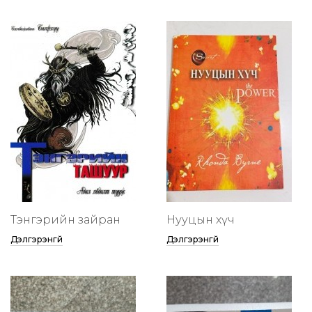
Тэнгэрийн зайран
Нууцын хүч
Дэлгэрэнгүй
Дэлгэрэнгүй