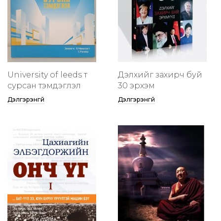
University of leeds т
Дэлхийг захирч буй
сурсан тэмдэглэл
30 эрхэм
Дэлгэрэнгүй
Дэлгэрэнгүй