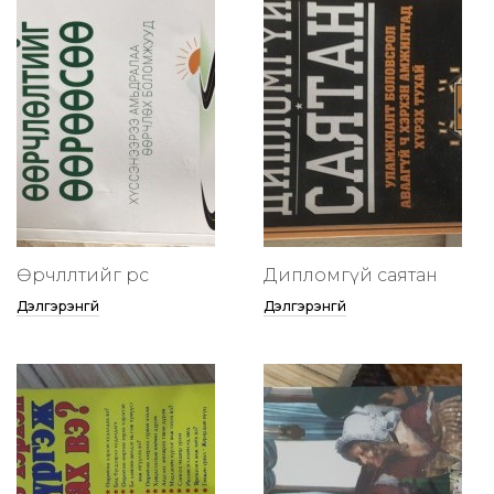
Өөрчлөлтийг өөрөөсөө
Дипломгүй саятан
Дэлгэрэнгүй
Дэлгэрэнгүй