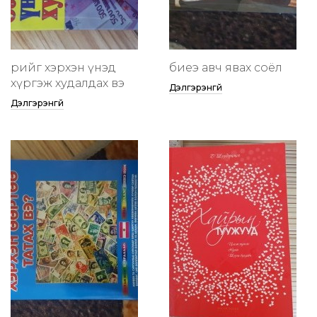
өөрийгөө хэрхэн үнэд
биеэ авч явах соёл
хүргэж худалдах вэ
Дэлгэрэнгүй
Дэлгэрэнгүй