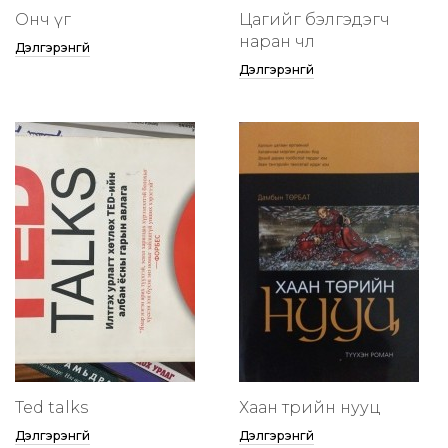
Онч үг
Цагийг бэлгэдэгч
наран чөлөө
Дэлгэрэнгүй
Дэлгэрэнгүй
Ted talks
Хаан төрийн нууц
Дэлгэрэнгүй
Дэлгэрэнгүй