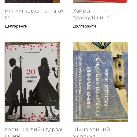
мөнгийг хэрхэн өөртөө татах
Хайрын
вэ
туужууд(шинэ)
Дэлгэрэнгүй
Дэлгэрэнгүй
Хорин жилийн дараа(
Шинэ эриний
шинэ)
хүүхдүүд