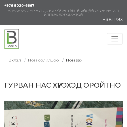
+976 8020-6667
УЛААНБААТАР ХОТ ДОТОР ХҮРГЭЛТ ҮНЭГҮЙ. ХӨДӨӨ ОРОН НУТАГТ
ИЛГЭЭХ БОЛОМЖТОЙ.
НЭВТРЭХ
Эхлэл
Ном солилцоо
Ном үзэх
ГУРВАН НАС ХҮРЭХЭД ОРОЙТНО