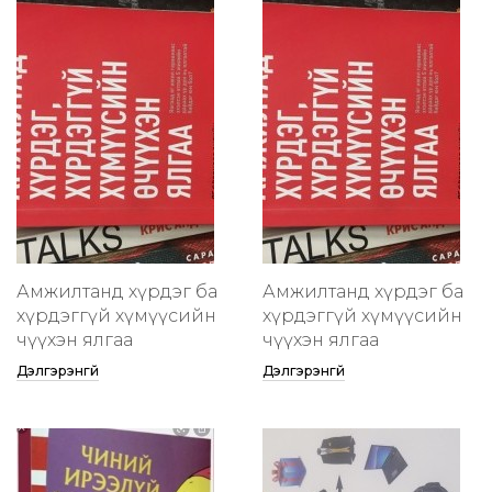
Амжилтанд хүрдэг ба
Амжилтанд хүрдэг ба
хүрдэггүй хүмүүсийн
хүрдэггүй хүмүүсийн
өчүүхэн ялгаа
өчүүхэн ялгаа
Дэлгэрэнгүй
Дэлгэрэнгүй