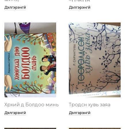
Дэлгэрэнгүй
Дэлгэрэнгүй
Хөөрхий дөө Болдоо минь
Төөрөодсөн хувь заяа
Дэлгэрэнгүй
Дэлгэрэнгүй