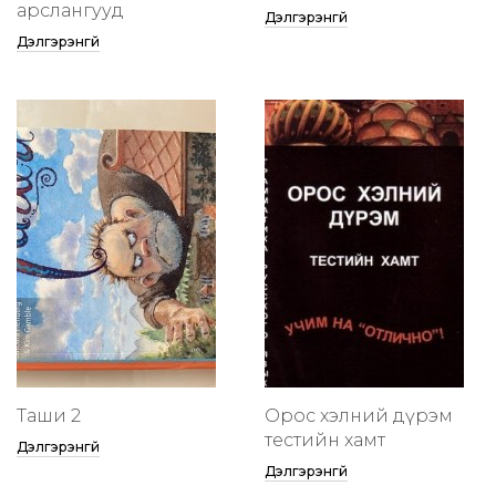
арслангууд
Дэлгэрэнгүй
Дэлгэрэнгүй
Таши 2
Орос хэлний дүрэм
тестийн хамт
Дэлгэрэнгүй
Дэлгэрэнгүй