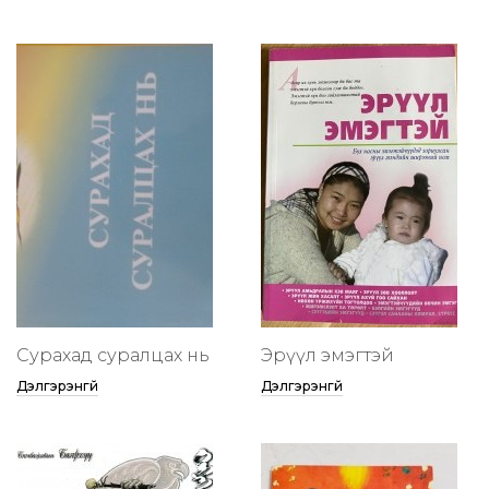
Сурахад суралцах нь
Эрүүл эмэгтэй
Дэлгэрэнгүй
Дэлгэрэнгүй