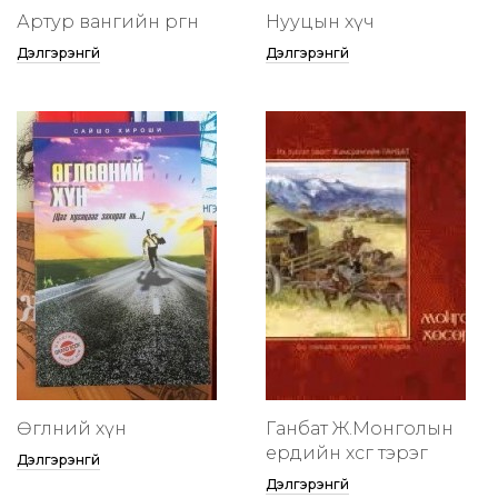
Артур вангийн өргөөнөө
Нууцын хүч
Дэлгэрэнгүй
Дэлгэрэнгүй
Өглөөний хүн
Ганбат Ж.Монголын
ердийн хөсөг тэрэг
Дэлгэрэнгүй
Дэлгэрэнгүй