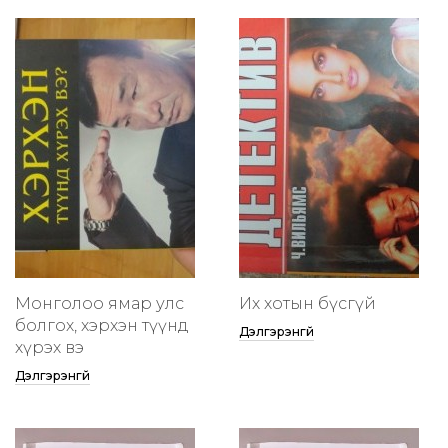
Монголоо ямар улс
Их хотын бүсгүй
болгох, хэрхэн түүнд
Дэлгэрэнгүй
хүрэх вэ
Дэлгэрэнгүй