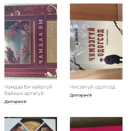
Чамдаа би хайргүй
Чисээгүй одогсод
байхын аргагүй
Дэлгэрэнгүй
Дэлгэрэнгүй