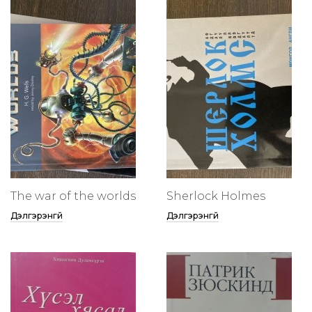
The war of the worlds
Sherlock Holmes
Дэлгэрэнгүй
Дэлгэрэнгүй