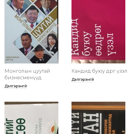
Монголын цуутай
Кандид буюу өөдрөг үзэл
бизнесменүүд
Дэлгэрэнгүй
Дэлгэрэнгүй