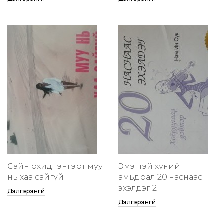
Сайн охид тэнгэрт муу
Эмэгтэй хүний
нь хаа сайгүй
амьдрал 20 наснаас
эхэлдэг 2
Дэлгэрэнгүй
Дэлгэрэнгүй