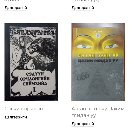
Дэлгэрэнгүй
Дэлгэрэнгүй
Сэлүүн орчлон
Алтан эрин үү Цахим
гяндан уу
Дэлгэрэнгүй
Дэлгэрэнгүй