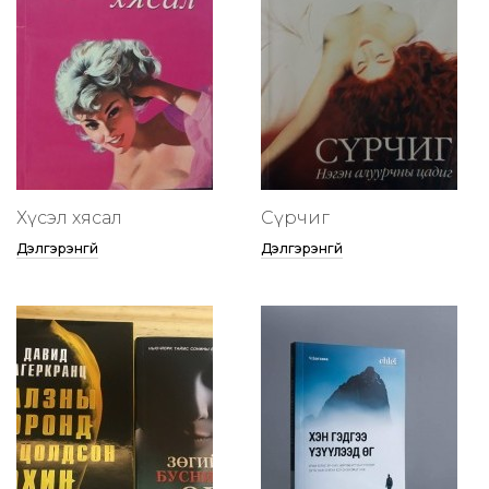
Хүсэл хясал
Сүрчиг
Дэлгэрэнгүй
Дэлгэрэнгүй