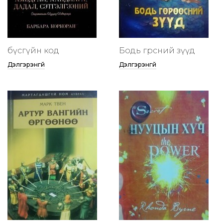
бүсгүйн код
Бодь гөрөөсний зүүд
Дэлгэрэнгүй
Дэлгэрэнгүй