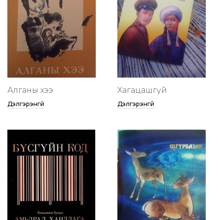
Алганы хээ
Хагацашгүй
Дэлгэрэнгүй
Дэлгэрэнгүй