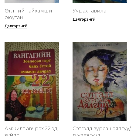
Өглөөний гайхамшиг
Учрах тавилан
оюутан
Дэлгэрэнгүй
Дэлгэрэнгүй
Амжилт авчрах 22 эд
Сэтгэлд зурсан аялгуу/
зүйлс
өгүүллэгүүд