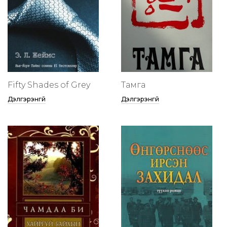
Fifty Shades of Grey
Тамга
Дэлгэрэнгүй
Дэлгэрэнгүй