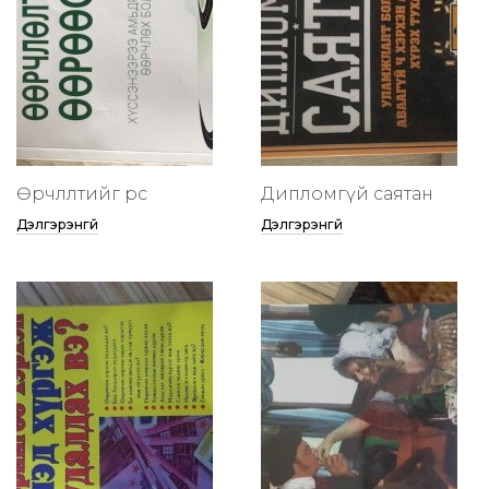
Өөрчлөлтийг өөрөөсөө
Дипломгүй саятан
Дэлгэрэнгүй
Дэлгэрэнгүй