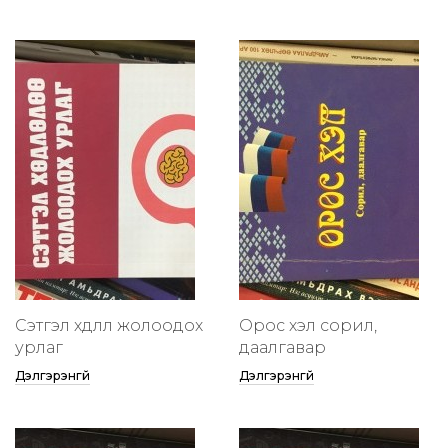
Сэтгэл хөдлөлөө жолоодох
Орос хэл сорил,
урлаг
даалгавар
Дэлгэрэнгүй
Дэлгэрэнгүй