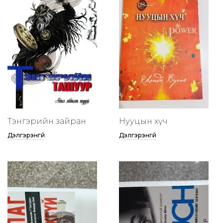
Тэнгэрийн зайран
Нууцын хүч
Дэлгэрэнгүй
Дэлгэрэнгүй