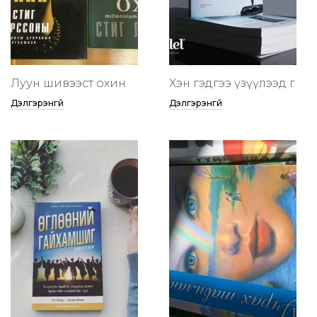
Луун шивээст охин
Хэн гэдгээ үзүүлээд өг
Дэлгэрэнгүй
Дэлгэрэнгүй