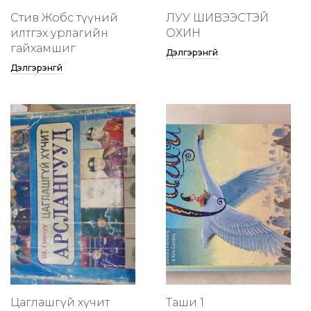
Стив Жобс түүний
ЛУУ ШИВЭЭСТЭЙ
илтгэх урлагийн
ОХИН
гайхамшиг
Дэлгэрэнгүй
Дэлгэрэнгүй
Цаглашгүй хүчит
Таши 1