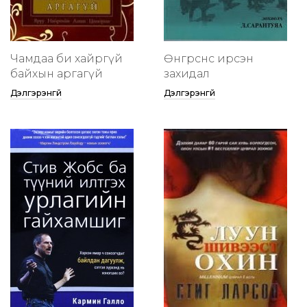
Чамдаа би хайргүй
Өнгөрснөөс ирсэн
байхын аргагүй
захидал
Дэлгэрэнгүй
Дэлгэрэнгүй