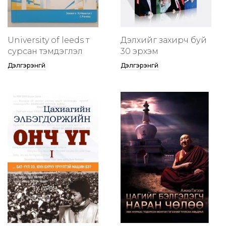
University of leeds т
Дэлхийг захирч буй
сурсан тэмдэглэл
30 эрхэм
Дэлгэрэнгүй
Дэлгэрэнгүй