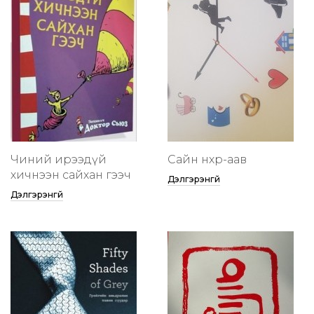
Чиний ирээдүй
Сайн нөхөр-аав
хичнээн сайхан гээч
Дэлгэрэнгүй
Дэлгэрэнгүй