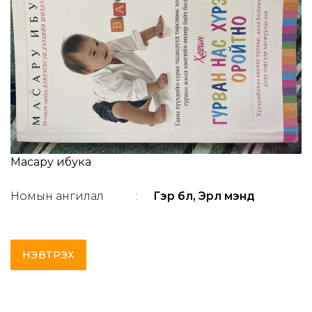
Масару ибука
Номын ангилал
:
Гэр бүл, Эрүүл мэнд
НЭВТРЭХ