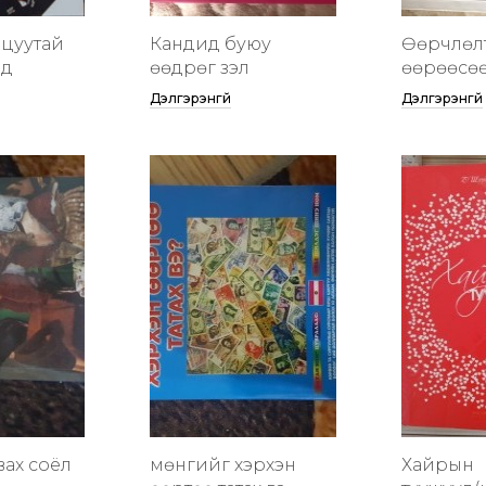
цуутай
Кандид буюу
Өөрчлөл
үд
өөдрөг үзэл
өөрөөсө
Дэлгэрэнгүй
Дэлгэрэнгүй
вах соёл
мөнгийг хэрхэн
Хайрын