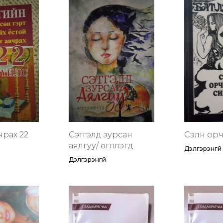
чрах 22
Сэтгэлд зурсан
Сэлүүн ор
аялгуу/ өгүүллэгүүд
Дэлгэрэнгүй
Дэлгэрэнгүй