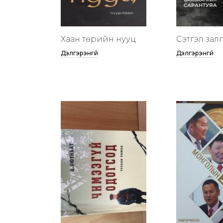
Хаан төрийн нууц
Сэтгэл зал
Дэлгэрэнгүй
Дэлгэрэнгүй