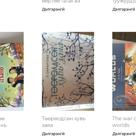
өөртөө татах вэ
туужууд(
Дэлгэрэнгүй
Дэлгэрэнгүй
өө
Төөрөодсөн хувь
The war o
инь
заяа
worlds
Дэлгэрэнгүй
Дэлгэрэнгүй