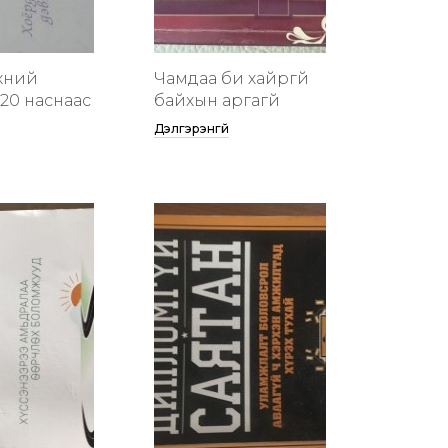
хүний
Чамдаа би хайргүй
20 наснаас
байхын аргагүй
Дэлгэрэнгүй