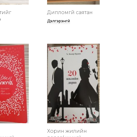
тийг
Дипломгүй саятан
ө
Дэлгэрэнгүй
Хорин жилийн