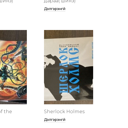
шинэ)
дараа( шинэ)
Дэлгэрэнгүй
f the
Sherlock Holmes
Дэлгэрэнгүй