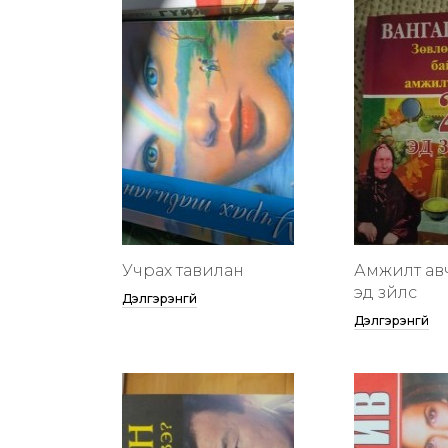
Учрах тавилан
Амжилт ав
эд зүйлс
Дэлгэрэнгүй
Дэлгэрэнгүй