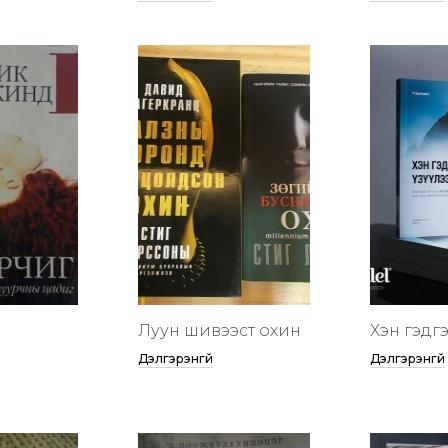
Луун шивээст охин
Хэн гэдгээ
Дэлгэрэнгүй
Дэлгэрэнгүй