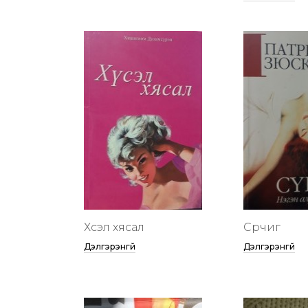
Хүсэл хясал
Сүрчиг
Дэлгэрэнгүй
Дэлгэрэнгүй