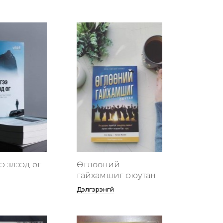
 үзүүлээд өг
Өглөөний
гайхамшиг оюутан
Дэлгэрэнгүй