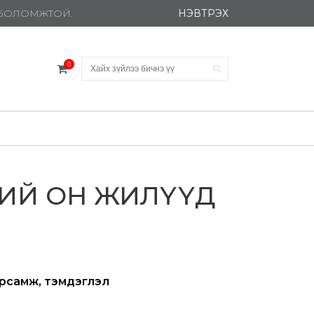
НЭВТРЭХ
Х БОЛОМЖТОЙ.
0
НИЙ ОН ЖИЛҮҮД
рсамж, тэмдэглэл