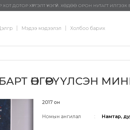
 ХОТ ДОТОР ХҮРГЭЛТ ҮНЭГҮЙ. ХӨДӨӨ ОРОН НУТАГТ ИЛГЭЭ
элгүүр
Мэдээ мэдээлэл
Холбоо барих
АРТ ӨНГӨРҮҮЛСЭН МИ
2017 он
Номын ангилал
:
Намтар, ду