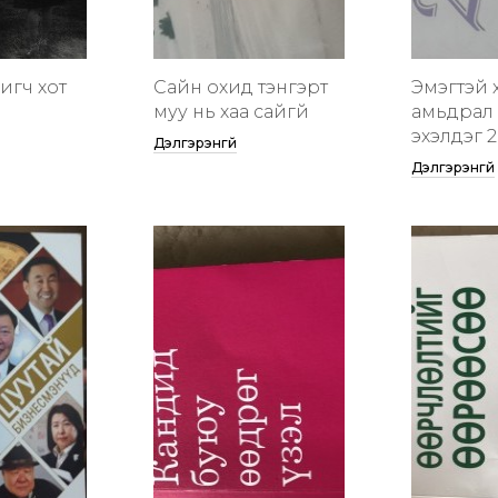
гигч хот
Сайн охид тэнгэрт
Эмэгтэй 
муу нь хаа сайгүй
амьдрал 
эхэлдэг 2
Дэлгэрэнгүй
Дэлгэрэнгүй