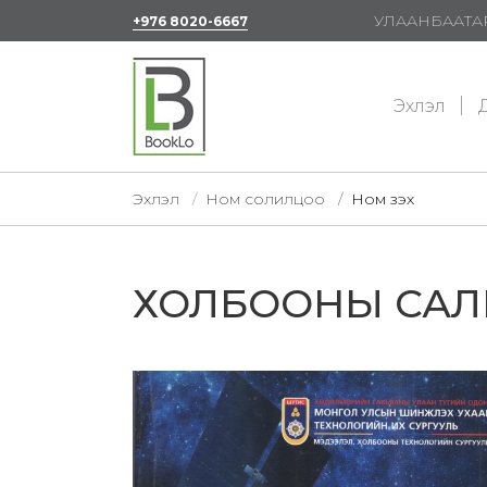
УЛААНБААТАР
+976 8020-6667
Эхлэл
Д
Эхлэл
Ном солилцоо
Ном үзэх
ХОЛБООНЫ САЛБ