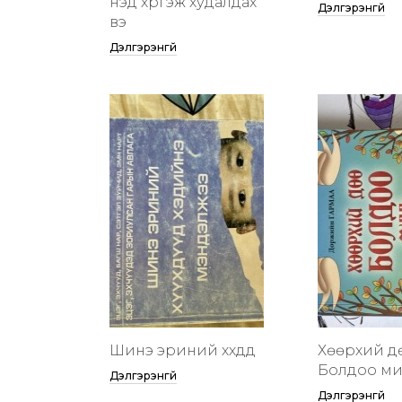
үнэд хүргэж худалдах
Дэлгэрэнгүй
вэ
Дэлгэрэнгүй
Шинэ эриний хүүхдүүд
Хөөрхий д
Болдоо м
Дэлгэрэнгүй
Дэлгэрэнгүй