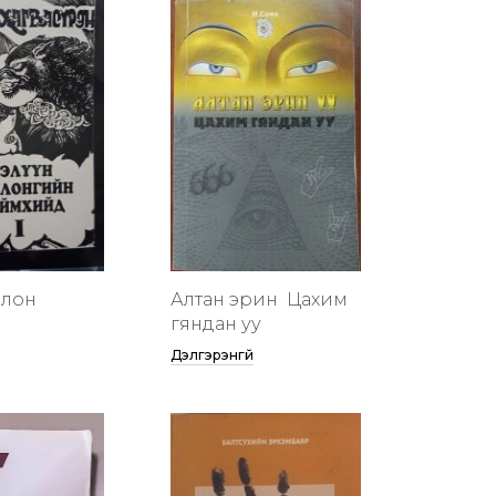
члон
Алтан эрин үү Цахим
гяндан уу
Дэлгэрэнгүй