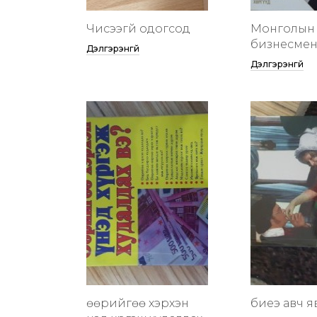
Чисээгүй одогсод
Монголын 
бизнесменү
Дэлгэрэнгүй
Дэлгэрэнгүй
өөрийгөө хэрхэн
биеэ авч я