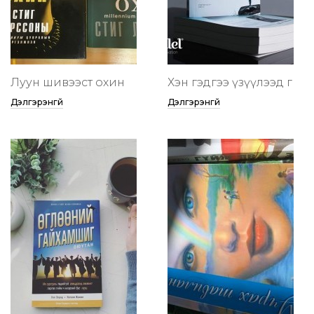
Луун шивээст охин
Хэн гэдгээ үзүүлээд өг
Дэлгэрэнгүй
Дэлгэрэнгүй