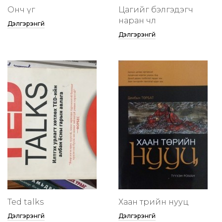
Онч үг
Цагийг бэлгэдэгч
наран чөлөө
Дэлгэрэнгүй
Дэлгэрэнгүй
Ted talks
Хаан төрийн нууц
Дэлгэрэнгүй
Дэлгэрэнгүй