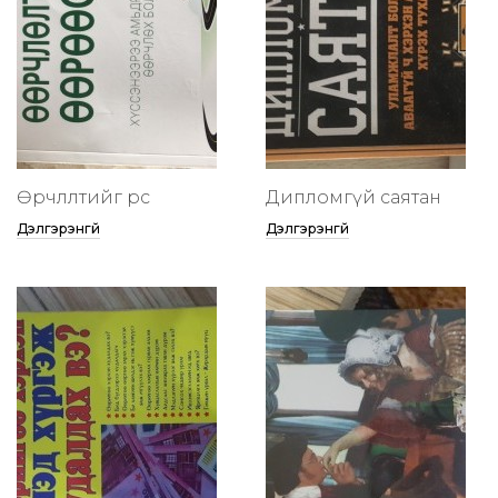
Өөрчлөлтийг өөрөөсөө
Дипломгүй саятан
Дэлгэрэнгүй
Дэлгэрэнгүй