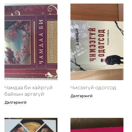
Чамдаа би хайргүй
Чисээгүй одогсод
байхын аргагүй
Дэлгэрэнгүй
Дэлгэрэнгүй