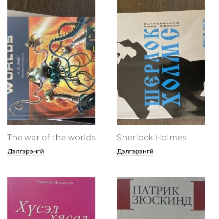
The war of the worlds
Sherlock Holmes
Дэлгэрэнгүй
Дэлгэрэнгүй