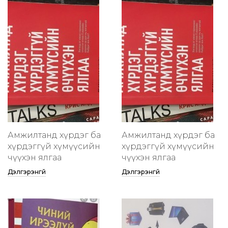
Амжилтанд хүрдэг ба
Амжилтанд хүрдэг ба
хүрдэггүй хүмүүсийн
хүрдэггүй хүмүүсийн
өчүүхэн ялгаа
өчүүхэн ялгаа
Дэлгэрэнгүй
Дэлгэрэнгүй