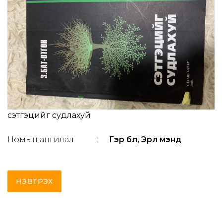
сэтгэцийг судлахуй
Номын ангилал
:
Гэр бүл, Эрүүл мэнд
НЭВТРЭХ