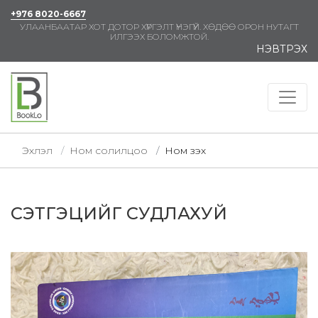
+976 8020-6667
УЛААНБААТАР ХОТ ДОТОР ХҮРГЭЛТ ҮНЭГҮЙ. ХӨДӨӨ ОРОН НУТАГТ
ИЛГЭЭХ БОЛОМЖТОЙ.
НЭВТРЭХ
Эхлэл
Ном солилцоо
Ном үзэх
СЭТГЭЦИЙГ СУДЛАХУЙ