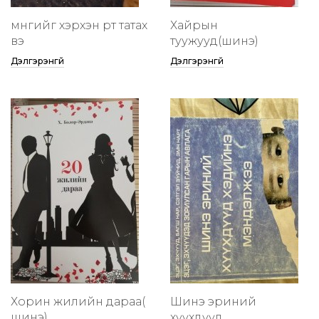
мөнгийг хэрхэн өөртөө татах
Хайрын
вэ
туужууд(шинэ)
Дэлгэрэнгүй
Дэлгэрэнгүй
Хорин жилийн дараа(
Шинэ эриний
шинэ)
хүүхдүүд