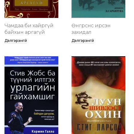
Чамдаа би хайргүй
Өнгөрснөөс ирсэн
байхын аргагүй
захидал
Дэлгэрэнгүй
Дэлгэрэнгүй