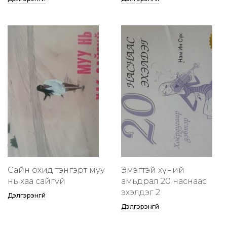
Сайн охид тэнгэрт муу
Эмэгтэй хүний
нь хаа сайгүй
амьдрал 20 наснаас
эхэлдэг 2
Дэлгэрэнгүй
Дэлгэрэнгүй