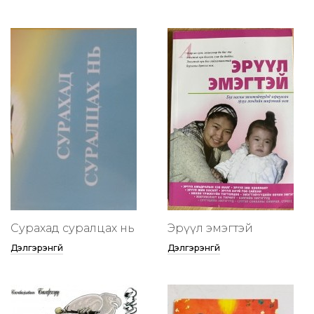
Сурахад суралцах нь
Эрүүл эмэгтэй
Дэлгэрэнгүй
Дэлгэрэнгүй