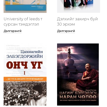
University of leeds т
Дэлхийг захирч буй
сурсан тэмдэглэл
30 эрхэм
Дэлгэрэнгүй
Дэлгэрэнгүй