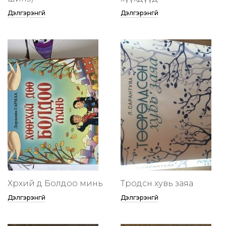
Дэлгэрэнгүй
Дэлгэрэнгүй
Хөөрхий дөө Болдоо минь
Төөрөодсөн хувь заяа
Дэлгэрэнгүй
Дэлгэрэнгүй