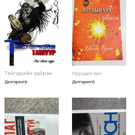
Тэнгэрийн зайран
Нууцын хүч
Дэлгэрэнгүй
Дэлгэрэнгүй