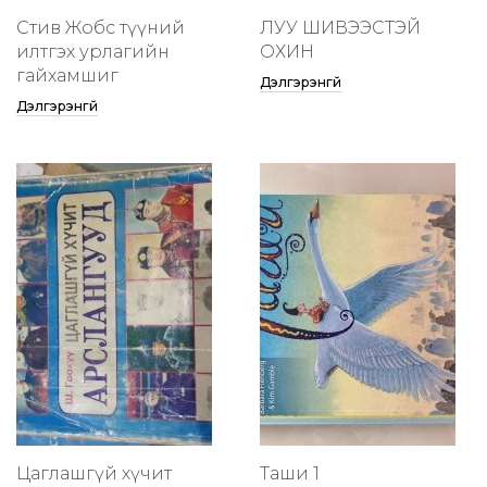
Стив Жобс түүний
ЛУУ ШИВЭЭСТЭЙ
илтгэх урлагийн
ОХИН
гайхамшиг
Дэлгэрэнгүй
Дэлгэрэнгүй
Цаглашгүй хүчит
Таши 1