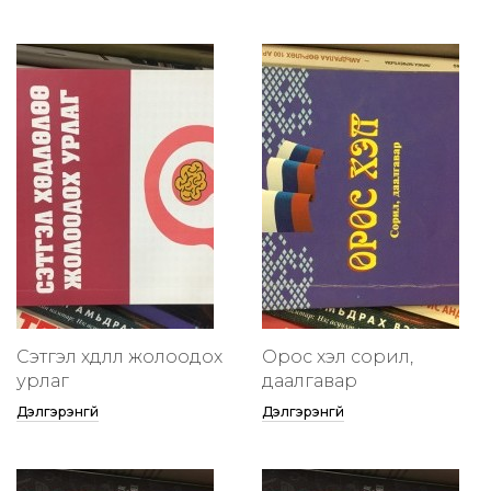
Сэтгэл хөдлөлөө жолоодох
Орос хэл сорил,
урлаг
даалгавар
Дэлгэрэнгүй
Дэлгэрэнгүй