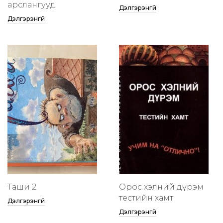
арслангууд
Дэлгэрэнгүй
Дэлгэрэнгүй
Таши 2
Орос хэлний дүрэм
тестийн хамт
Дэлгэрэнгүй
Дэлгэрэнгүй