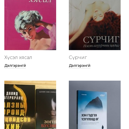
Хүсэл хясал
Сүрчиг
Дэлгэрэнгүй
Дэлгэрэнгүй