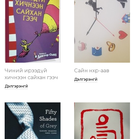
Чиний ирээдүй
Сайн нөхөр-аав
хичнээн сайхан гээч
Дэлгэрэнгүй
Дэлгэрэнгүй