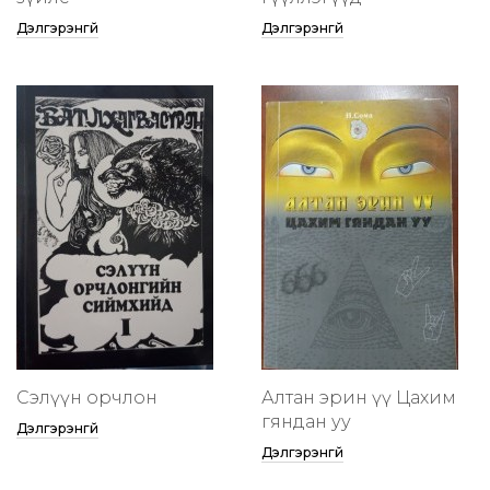
Дэлгэрэнгүй
Дэлгэрэнгүй
Сэлүүн орчлон
Алтан эрин үү Цахим
гяндан уу
Дэлгэрэнгүй
Дэлгэрэнгүй