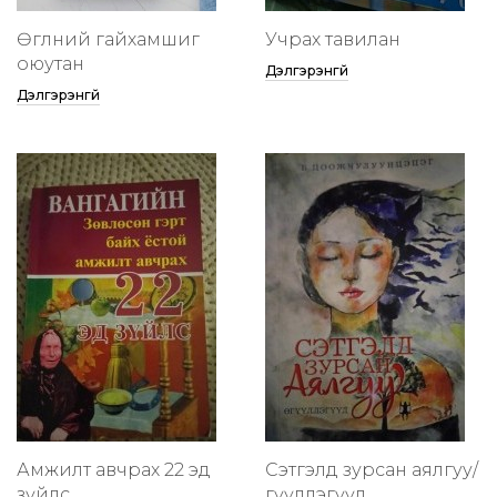
Өглөөний гайхамшиг
Учрах тавилан
оюутан
Дэлгэрэнгүй
Дэлгэрэнгүй
Амжилт авчрах 22 эд
Сэтгэлд зурсан аялгуу/
зүйлс
өгүүллэгүүд