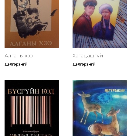
Алганы хээ
Хагацашгүй
Дэлгэрэнгүй
Дэлгэрэнгүй