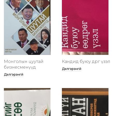
Монголын цуутай
Кандид буюу өөдрөг үзэл
бизнесменүүд
Дэлгэрэнгүй
Дэлгэрэнгүй