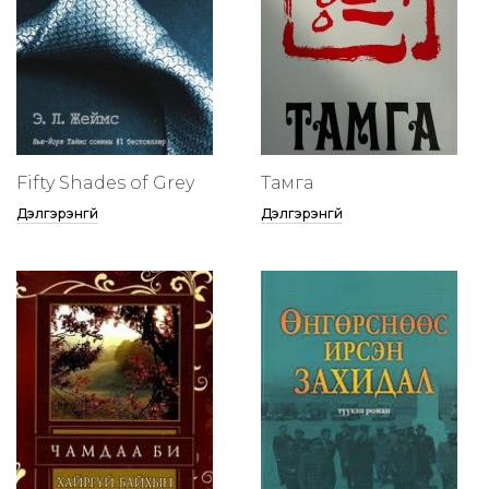
Fifty Shades of Grey
Тамга
Дэлгэрэнгүй
Дэлгэрэнгүй