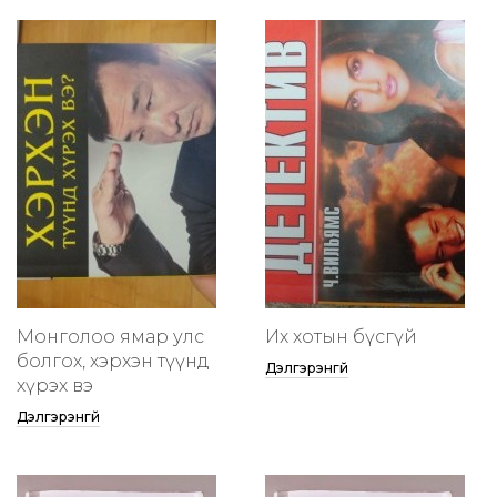
Монголоо ямар улс
Их хотын бүсгүй
болгох, хэрхэн түүнд
Дэлгэрэнгүй
хүрэх вэ
Дэлгэрэнгүй