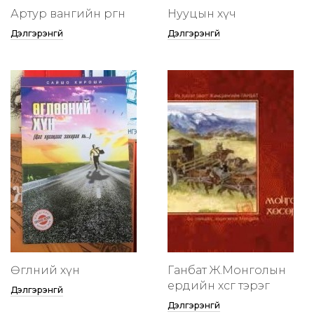
Артур вангийн өргөөнөө
Нууцын хүч
Дэлгэрэнгүй
Дэлгэрэнгүй
Өглөөний хүн
Ганбат Ж.Монголын
ердийн хөсөг тэрэг
Дэлгэрэнгүй
Дэлгэрэнгүй