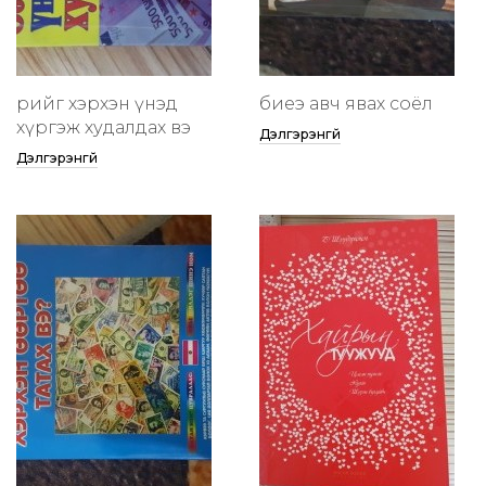
өөрийгөө хэрхэн үнэд
биеэ авч явах соёл
хүргэж худалдах вэ
Дэлгэрэнгүй
Дэлгэрэнгүй