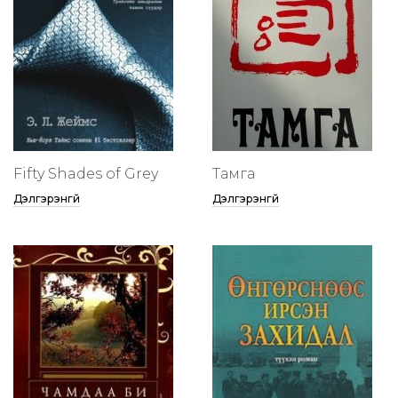
Fifty Shades of Grey
Тамга
Дэлгэрэнгүй
Дэлгэрэнгүй