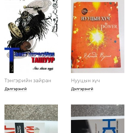
Тэнгэрийн зайран
Нууцын хүч
Дэлгэрэнгүй
Дэлгэрэнгүй