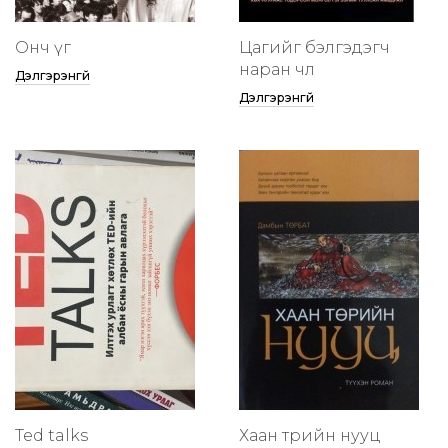
Онч үг
Цагийг бэлгэдэгч
наран чөлөө
Дэлгэрэнгүй
Дэлгэрэнгүй
Ted talks
Хаан төрийн нууц