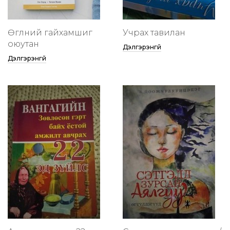
Өглөөний гайхамшиг
Учрах тавилан
оюутан
Дэлгэрэнгүй
Дэлгэрэнгүй