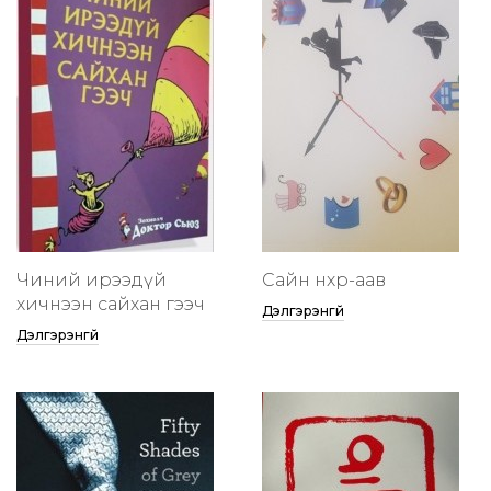
Чиний ирээдүй
Сайн нөхөр-аав
хичнээн сайхан гээч
Дэлгэрэнгүй
Дэлгэрэнгүй