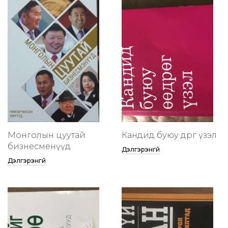
Монголын цуутай
Кандид буюу өөдрөг үзэл
бизнесменүүд
Дэлгэрэнгүй
Дэлгэрэнгүй