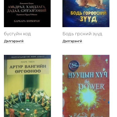
бүсгүйн код
Бодь гөрөөсний зүүд
Дэлгэрэнгүй
Дэлгэрэнгүй