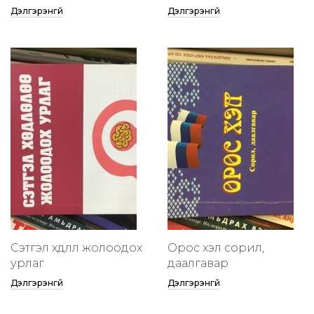
Дэлгэрэнгүй
Дэлгэрэнгүй
Сэтгэл хөдлөлөө жолоодох
Орос хэл сорил,
урлаг
даалгавар
Дэлгэрэнгүй
Дэлгэрэнгүй