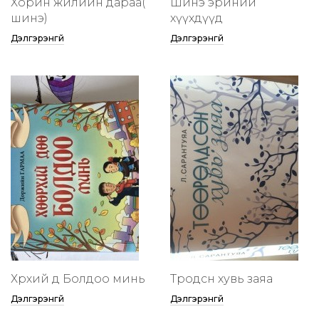
Хорин жилийн дараа(
Шинэ эриний
шинэ)
хүүхдүүд
Дэлгэрэнгүй
Дэлгэрэнгүй
Хөөрхий дөө Болдоо минь
Төөрөодсөн хувь заяа
Дэлгэрэнгүй
Дэлгэрэнгүй