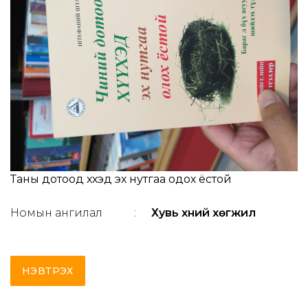
Таны дотоод хүүхэд эх нутгаа одох ёстой
Номын ангилал
:
Хувь хүний хөгжил
НЭВТРЭХ