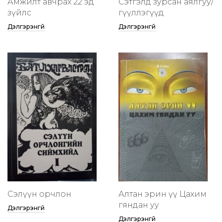
Амжилт авчрах 22 эд
Сэтгэлд зурсан аялгуу/
зүйлс
өгүүллэгүүд
Дэлгэрэнгүй
Дэлгэрэнгүй
Сэлүүн орчлон
Алтан эрин үү Цахим
гяндан уу
Дэлгэрэнгүй
Дэлгэрэнгүй