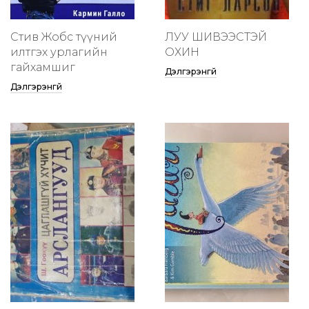
Стив Жобс түүний
ЛУУ ШИВЭЭСТЭЙ
илтгэх урлагийн
ОХИН
гайхамшиг
Дэлгэрэнгүй
Дэлгэрэнгүй