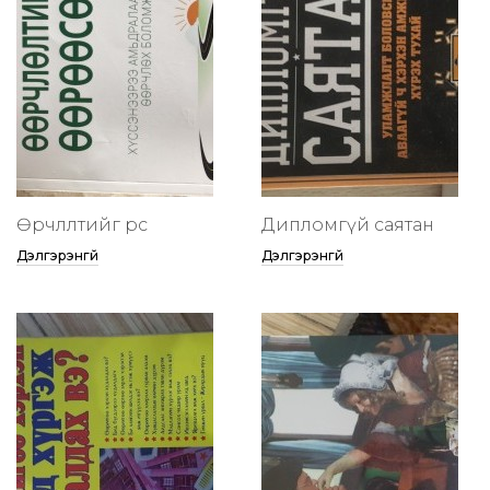
Өөрчлөлтийг өөрөөсөө
Дипломгүй саятан
Дэлгэрэнгүй
Дэлгэрэнгүй