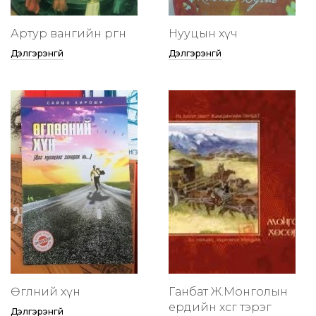
Артур вангийн өргөөнөө
Нууцын хүч
Дэлгэрэнгүй
Дэлгэрэнгүй
Өглөөний хүн
Ганбат Ж.Монголын
ердийн хөсөг тэрэг
Дэлгэрэнгүй