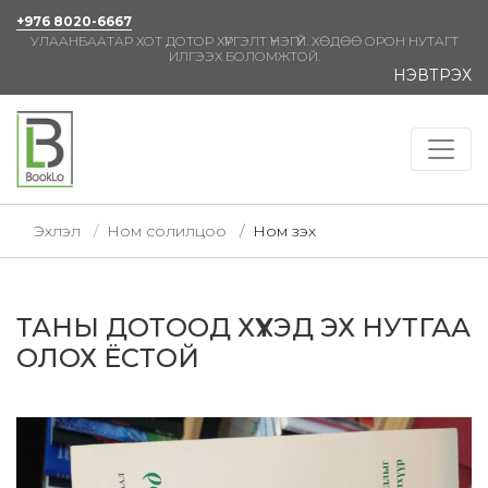
+976 8020-6667
УЛААНБААТАР ХОТ ДОТОР ХҮРГЭЛТ ҮНЭГҮЙ. ХӨДӨӨ ОРОН НУТАГТ
ИЛГЭЭХ БОЛОМЖТОЙ.
НЭВТРЭХ
Эхлэл
Ном солилцоо
Ном үзэх
ТАНЫ ДОТООД ХҮҮХЭД ЭХ НУТГАА
ОЛОХ ЁСТОЙ