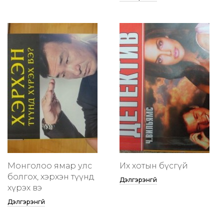
Монголоо ямар улс
Их хотын бүсгүй
болгох, хэрхэн түүнд
Дэлгэрэнгүй
хүрэх вэ
Дэлгэрэнгүй