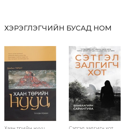
ХЭРЭГЛЭГЧИЙН БУСАД НОМ
Хаан төрийн нууц
Сэтгэл залгигч хот