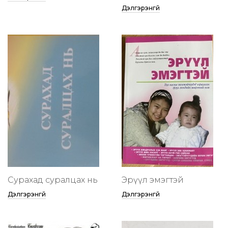
Дэлгэрэнгүй
Сурахад суралцах нь
Эрүүл эмэгтэй
Дэлгэрэнгүй
Дэлгэрэнгүй