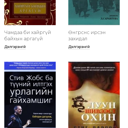
Чамдаа би хайргүй
Өнгөрснөөс ирсэн
байхын аргагүй
захидал
Дэлгэрэнгүй
Дэлгэрэнгүй