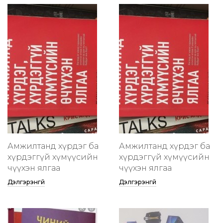
Амжилтанд хүрдэг ба
Амжилтанд хүрдэг ба
хүрдэггүй хүмүүсийн
хүрдэггүй хүмүүсийн
өчүүхэн ялгаа
өчүүхэн ялгаа
Дэлгэрэнгүй
Дэлгэрэнгүй