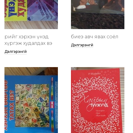
өөрийгөө хэрхэн үнэд
биеэ авч явах соёл
хүргэж худалдах вэ
Дэлгэрэнгүй
Дэлгэрэнгүй