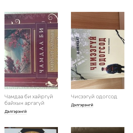
Чамдаа би хайргүй
Чисээгүй одогсод
байхын аргагүй
Дэлгэрэнгүй
Дэлгэрэнгүй