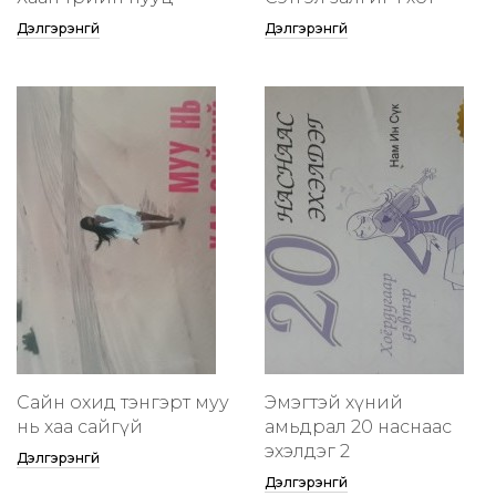
Дэлгэрэнгүй
Дэлгэрэнгүй
Сайн охид тэнгэрт муу
Эмэгтэй хүний
нь хаа сайгүй
амьдрал 20 наснаас
эхэлдэг 2
Дэлгэрэнгүй
Дэлгэрэнгүй