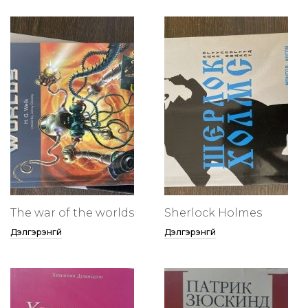
The war of the worlds
Sherlock Holmes
Дэлгэрэнгүй
Дэлгэрэнгүй