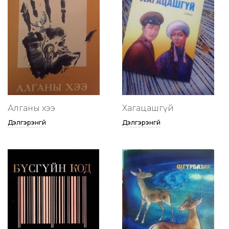
Алганы хээ
Хагацашгүй
Дэлгэрэнгүй
Дэлгэрэнгүй