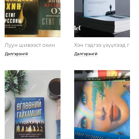
Луун шивээст охин
Хэн гэдгээ үзүүлээд өг
Дэлгэрэнгүй
Дэлгэрэнгүй