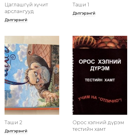
Цаглашгүй хүчит
Таши 1
арслангууд
Дэлгэрэнгүй
Дэлгэрэнгүй
Таши 2
Орос хэлний дүрэм
тестийн хамт
Дэлгэрэнгүй