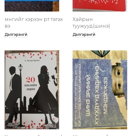
мөнгийг хэрхэн өөртөө татах
Хайрын
вэ
туужууд(шинэ)
Дэлгэрэнгүй
Дэлгэрэнгүй