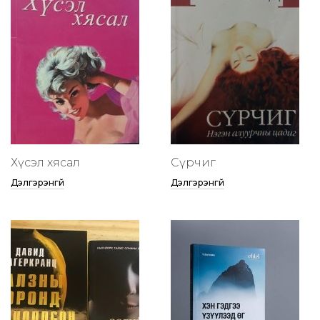
Хүсэл хясал
Сүрчиг
Дэлгэрэнгүй
Дэлгэрэнгүй