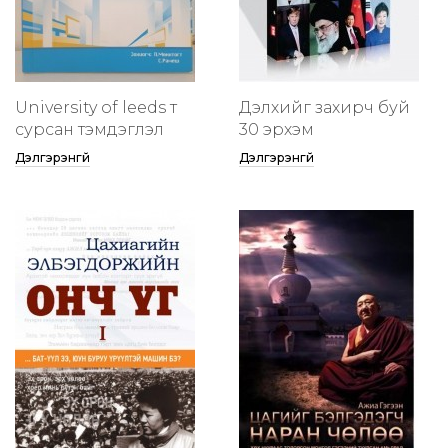
University of leeds т
Дэлхийг захирч буй
сурсан тэмдэглэл
30 эрхэм
Дэлгэрэнгүй
Дэлгэрэнгүй