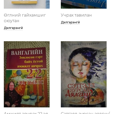
Өглөөний гайхамшиг
Учрах тавилан
оюутан
Дэлгэрэнгүй
Дэлгэрэнгүй
Амжилт авчрах 22 эд
Сэтгэлд зурсан аялгуу/