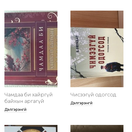
Чамдаа би хайргүй
Чисээгүй одогсод
байхын аргагүй
Дэлгэрэнгүй
Дэлгэрэнгүй