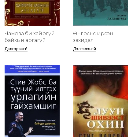
Чамдаа би хайргүй
Өнгөрснөөс ирсэн
байхын аргагүй
захидал
Дэлгэрэнгүй
Дэлгэрэнгүй