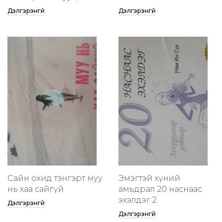
Дэлгэрэнгүй
Дэлгэрэнгүй
Сайн охид тэнгэрт муу
Эмэгтэй хүний
нь хаа сайгүй
амьдрал 20 наснаас
эхэлдэг 2
Дэлгэрэнгүй
Дэлгэрэнгүй