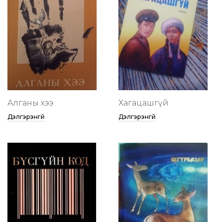
Алганы хээ
Хагацашгүй
Дэлгэрэнгүй
Дэлгэрэнгүй