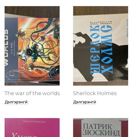
The war of the worlds
Sherlock Holmes
Дэлгэрэнгүй
Дэлгэрэнгүй