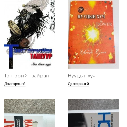
Тэнгэрийн зайран
Нууцын хүч
Дэлгэрэнгүй
Дэлгэрэнгүй