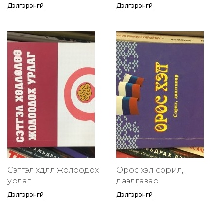
Дэлгэрэнгүй
Дэлгэрэнгүй
Сэтгэл хөдлөлөө жолоодох
Орос хэл сорил,
урлаг
даалгавар
Дэлгэрэнгүй
Дэлгэрэнгүй