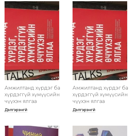
Амжилтанд хүрдэг ба
Амжилтанд хүрдэг ба
хүрдэггүй хүмүүсийн
хүрдэггүй хүмүүсийн
өчүүхэн ялгаа
өчүүхэн ялгаа
Дэлгэрэнгүй
Дэлгэрэнгүй