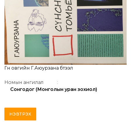
Гүн овгийн Г.Аюурзана бүтээл
Номын ангилал
:
Сонгодог (Монголын уран зохиол)
НЭВТРЭХ