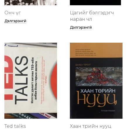
Онч үг
Цагийг бэлгэдэгч
наран чөлөө
Дэлгэрэнгүй
Дэлгэрэнгүй
Ted talks
Хаан төрийн нууц