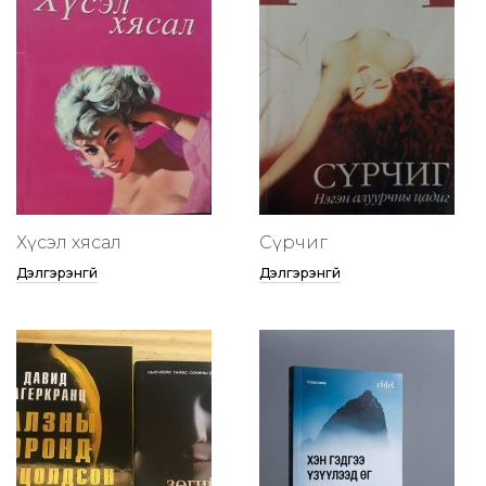
Хүсэл хясал
Сүрчиг
Дэлгэрэнгүй
Дэлгэрэнгүй