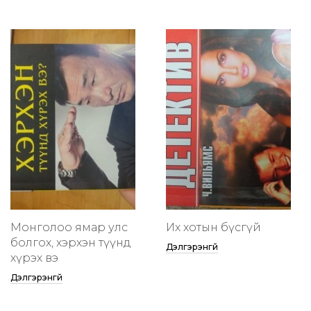
Монголоо ямар улс
Их хотын бүсгүй
болгох, хэрхэн түүнд
Дэлгэрэнгүй
хүрэх вэ
Дэлгэрэнгүй