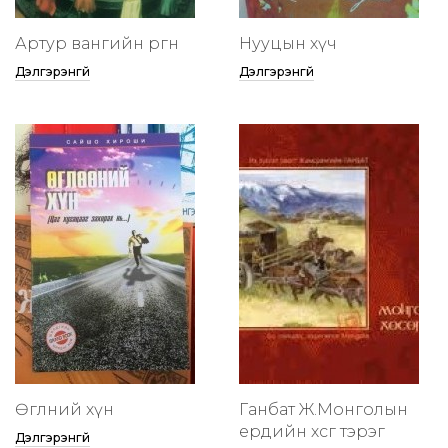
Артур вангийн өргөөнөө
Нууцын хүч
Дэлгэрэнгүй
Дэлгэрэнгүй
Өглөөний хүн
Ганбат Ж.Монголын
ердийн хөсөг тэрэг
Дэлгэрэнгүй