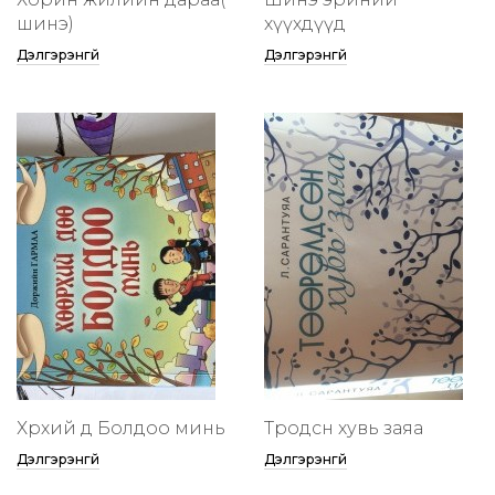
шинэ)
хүүхдүүд
Дэлгэрэнгүй
Дэлгэрэнгүй
Хөөрхий дөө Болдоо минь
Төөрөодсөн хувь заяа
Дэлгэрэнгүй
Дэлгэрэнгүй