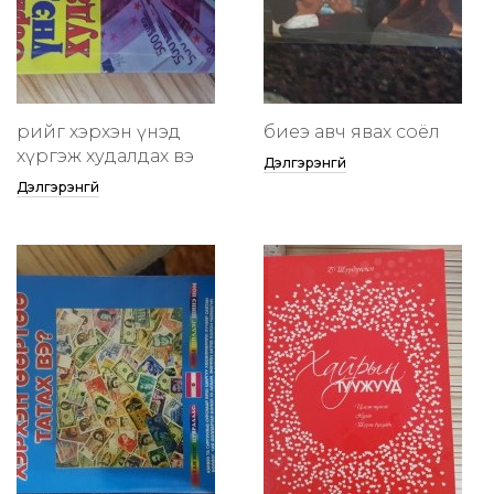
өөрийгөө хэрхэн үнэд
биеэ авч явах соёл
хүргэж худалдах вэ
Дэлгэрэнгүй
Дэлгэрэнгүй