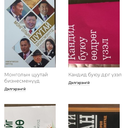
Монголын цуутай
Кандид буюу өөдрөг үзэл
бизнесменүүд
Дэлгэрэнгүй
Дэлгэрэнгүй