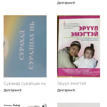
Дэлгэрэнгүй
Сурахад суралцах нь
Эрүүл эмэгтэй
Дэлгэрэнгүй
Дэлгэрэнгүй