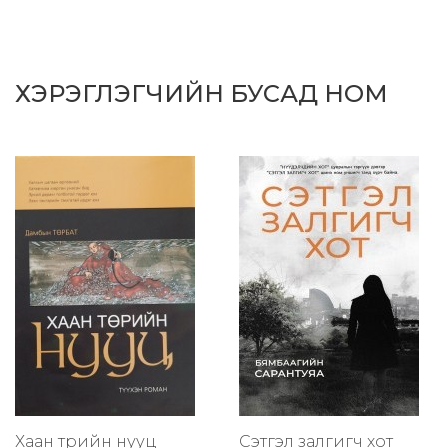
ХЭРЭГЛЭГЧИЙН БУСАД НОМ
Хаан төрийн нууц
Сэтгэл залгигч хот