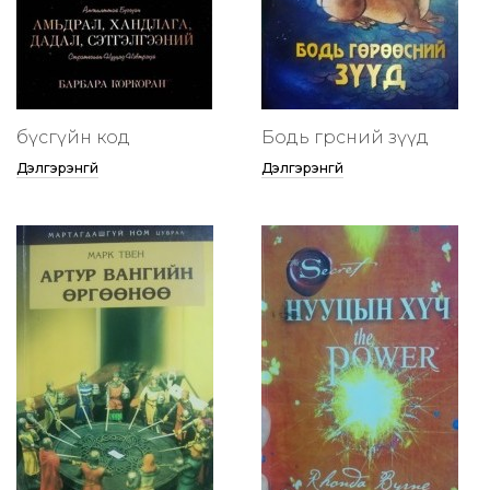
бүсгүйн код
Бодь гөрөөсний зүүд
Дэлгэрэнгүй
Дэлгэрэнгүй