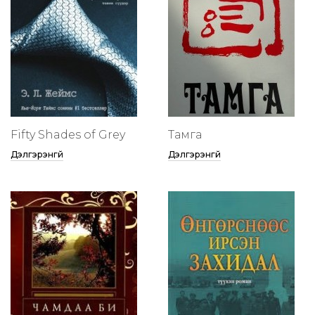
Fifty Shades of Grey
Тамга
Дэлгэрэнгүй
Дэлгэрэнгүй