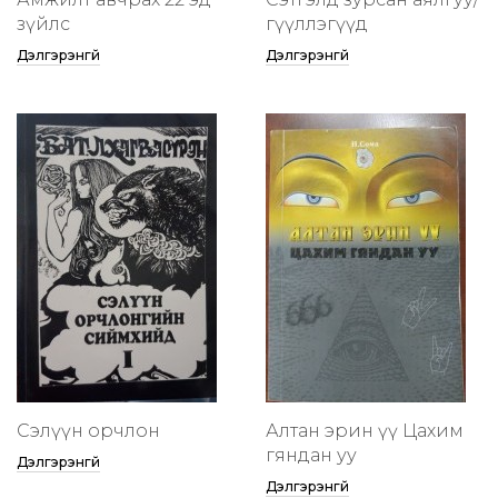
зүйлс
өгүүллэгүүд
Дэлгэрэнгүй
Дэлгэрэнгүй
Сэлүүн орчлон
Алтан эрин үү Цахим
гяндан уу
Дэлгэрэнгүй
Дэлгэрэнгүй