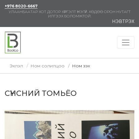
+976 8020-6667
УЛААНБААТАР ХОТ ДОТОР ХҮРГЭЛТ ҮНЭГҮЙ. ХӨДӨӨ ОРОН НУТАГТ
ИЛГЭЭХ БОЛОМЖТОЙ.
НЭВТРЭХ
Эхлэл
Ном солилцоо
Ном үзэх
СҮНСНИЙ ТОМЬЁО