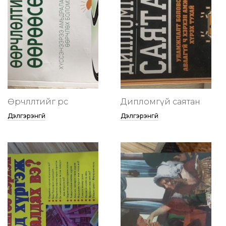
Өөрчлөлтийг өөрөөсөө
Дипломгүй саятан
Дэлгэрэнгүй
Дэлгэрэнгүй