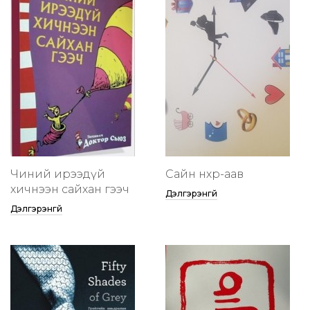
Чиний ирээдүй
Сайн нөхөр-аав
хичнээн сайхан гээч
Дэлгэрэнгүй
Дэлгэрэнгүй