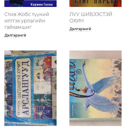
Стив Жобс түүний
ЛУУ ШИВЭЭСТЭЙ
илтгэх урлагийн
ОХИН
гайхамшиг
Дэлгэрэнгүй
Дэлгэрэнгүй