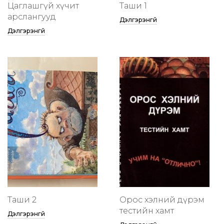
Цаглашгүй хүчит
Таши 1
арслангууд
Дэлгэрэнгүй
Дэлгэрэнгүй
Таши 2
Орос хэлний дүрэм
тестийн хамт
Дэлгэрэнгүй