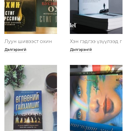
Луун шивээст охин
Хэн гэдгээ үзүүлээд өг
Дэлгэрэнгүй
Дэлгэрэнгүй