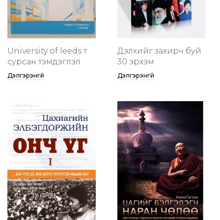
University of leeds т
Дэлхийг захирч буй
сурсан тэмдэглэл
30 эрхэм
Дэлгэрэнгүй
Дэлгэрэнгүй