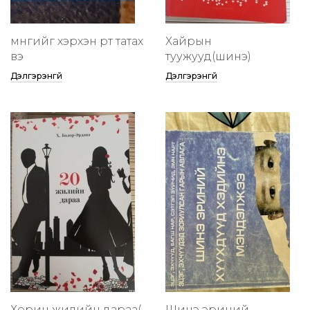
мөнгийг хэрхэн өөртөө татах
Хайрын
вэ
туужууд(шинэ)
Дэлгэрэнгүй
Дэлгэрэнгүй
Хорин жилийн дараа(
Шинэ эриний