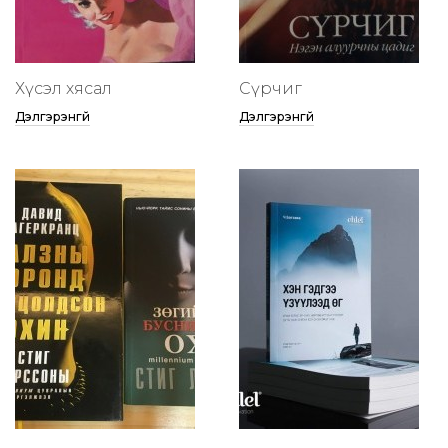
Хүсэл хясал
Сүрчиг
Дэлгэрэнгүй
Дэлгэрэнгүй