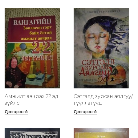
Амжилт авчрах 22 эд
Сэтгэлд зурсан аялгуу/
зүйлс
өгүүллэгүүд
Дэлгэрэнгүй
Дэлгэрэнгүй