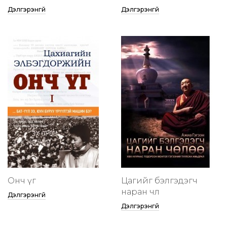
Дэлгэрэнгүй
Дэлгэрэнгүй
Онч үг
Цагийг бэлгэдэгч
наран чөлөө
Дэлгэрэнгүй
Дэлгэрэнгүй