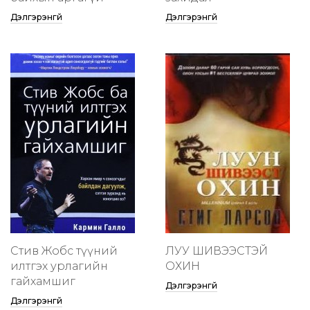
Дэлгэрэнгүй
Дэлгэрэнгүй
Стив Жобс түүний
ЛУУ ШИВЭЭСТЭЙ
илтгэх урлагийн
ОХИН
гайхамшиг
Дэлгэрэнгүй
Дэлгэрэнгүй