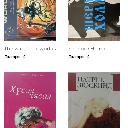
The war of the worlds
Sherlock Holmes
Дэлгэрэнгүй
Дэлгэрэнгүй