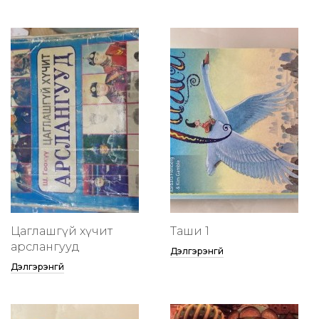
Цаглашгүй хүчит
Таши 1
арслангууд
Дэлгэрэнгүй
Дэлгэрэнгүй