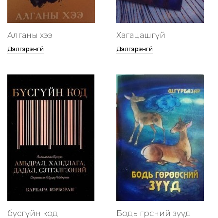
Алганы хээ
Хагацашгүй
Дэлгэрэнгүй
Дэлгэрэнгүй
бүсгүйн код
Бодь гөрөөсний зүүд