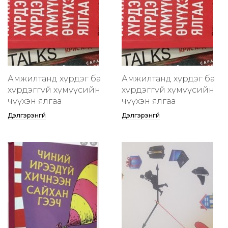
Амжилтанд хүрдэг ба
Амжилтанд хүрдэг ба
хүрдэггүй хүмүүсийн
хүрдэггүй хүмүүсийн
өчүүхэн ялгаа
өчүүхэн ялгаа
Дэлгэрэнгүй
Дэлгэрэнгүй