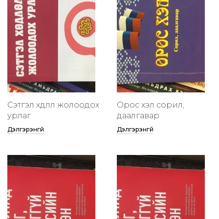
Сэтгэл хөдлөлөө жолоодох
Орос хэл сорил,
урлаг
даалгавар
Дэлгэрэнгүй
Дэлгэрэнгүй