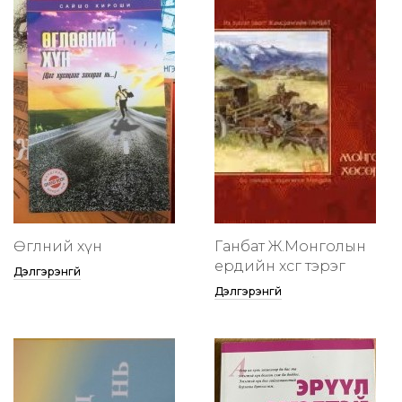
Өглөөний хүн
Ганбат Ж.Монголын
ердийн хөсөг тэрэг
Дэлгэрэнгүй
Дэлгэрэнгүй