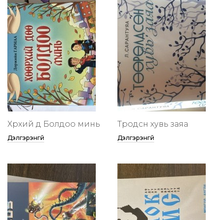
Хөөрхий дөө Болдоо минь
Төөрөодсөн хувь заяа
Дэлгэрэнгүй
Дэлгэрэнгүй