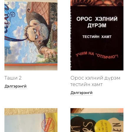
Таши 2
Орос хэлний дүрэм
тестийн хамт
Дэлгэрэнгүй
Дэлгэрэнгүй