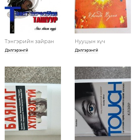
Тэнгэрийн зайран
Нууцын хүч
Дэлгэрэнгүй
Дэлгэрэнгүй