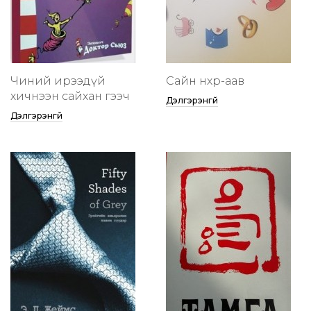
Чиний ирээдүй
Сайн нөхөр-аав
хичнээн сайхан гээч
Дэлгэрэнгүй
Дэлгэрэнгүй