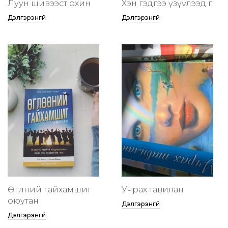
Луун шивээст охин
Хэн гэдгээ үзүүлээд өг
Дэлгэрэнгүй
Дэлгэрэнгүй
Өглөөний гайхамшиг
Учрах тавилан
оюутан
Дэлгэрэнгүй
Дэлгэрэнгүй