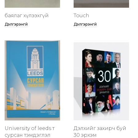
баялаг хүлээхгүй
Touch
Дэлгэрэнгүй
Дэлгэрэнгүй
University of leeds т
Дэлхийг захирч буй
сурсан тэмдэглэл
30 эрхэм