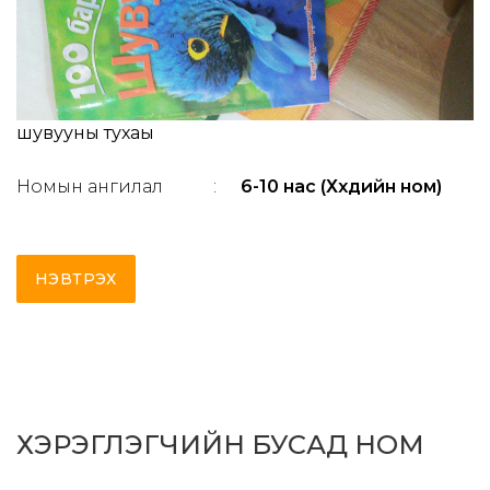
шувууны тухаы
Номын ангилал
:
6-10 нас (Хүүхдийн ном)
НЭВТРЭХ
ХЭРЭГЛЭГЧИЙН БУСАД НОМ