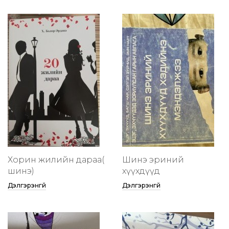
Хорин жилийн дараа(
Шинэ эриний
шинэ)
хүүхдүүд
Дэлгэрэнгүй
Дэлгэрэнгүй