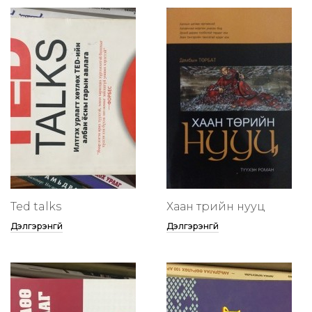
Ted talks
Хаан төрийн нууц
Дэлгэрэнгүй
Дэлгэрэнгүй