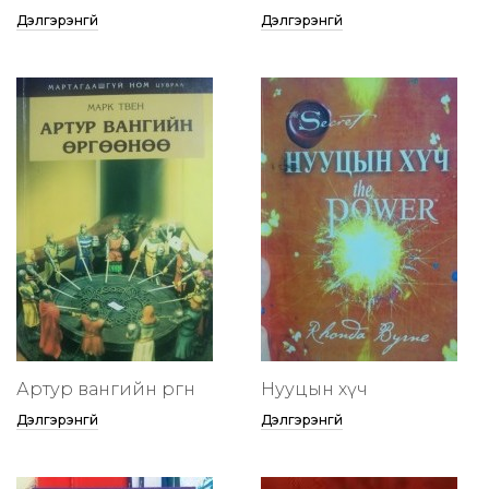
Дэлгэрэнгүй
Дэлгэрэнгүй
Артур вангийн өргөөнөө
Нууцын хүч
Дэлгэрэнгүй
Дэлгэрэнгүй