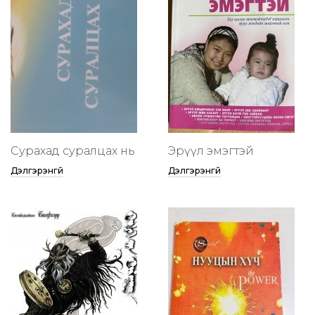
Сурахад суралцах нь
Эрүүл эмэгтэй
Дэлгэрэнгүй
Дэлгэрэнгүй