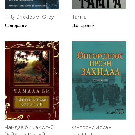
Fifty Shades of Grey
Тамга
Дэлгэрэнгүй
Дэлгэрэнгүй
Чамдаа би хайргүй
Өнгөрснөөс ирсэн
байхын аргагүй
захидал