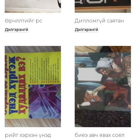
Өөрчлөлтийг өөрөөсөө
Дипломгүй саятан
Дэлгэрэнгүй
Дэлгэрэнгүй
өөрийгөө хэрхэн үнэд
биеэ авч явах соёл