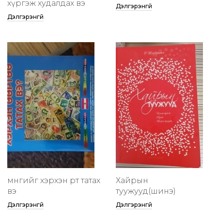
хүргэж худалдах вэ
Дэлгэрэнгүй
Дэлгэрэнгүй
мөнгийг хэрхэн өөртөө татах
Хайрын
вэ
туужууд(шинэ)
Дэлгэрэнгүй
Дэлгэрэнгүй