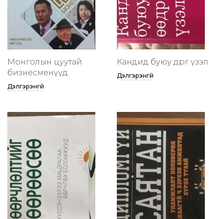
Монголын цуутай
Кандид буюу өөдрөг үзэл
бизнесменүүд
Дэлгэрэнгүй
Дэлгэрэнгүй