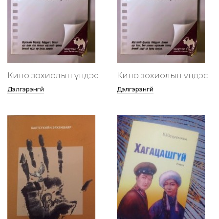
Кино зохиолын үндэс
Кино зохиолын үндэс
Дэлгэрэнгүй
Дэлгэрэнгүй