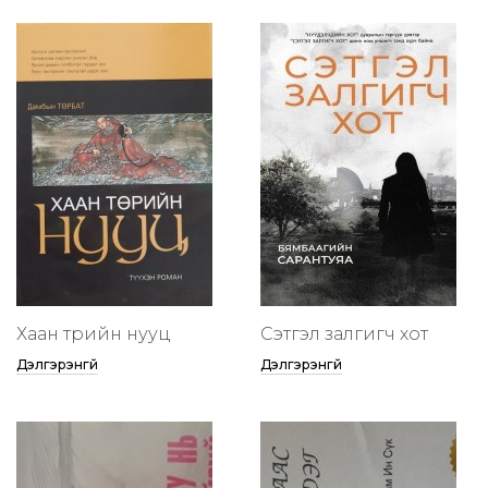
Хаан төрийн нууц
Сэтгэл залгигч хот
Дэлгэрэнгүй
Дэлгэрэнгүй