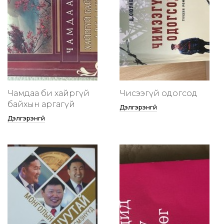
Чамдаа би хайргүй
Чисээгүй одогсод
байхын аргагүй
Дэлгэрэнгүй
Дэлгэрэнгүй