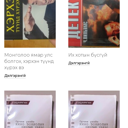
Монголоо ямар улс
Их хотын бүсгүй
болгох, хэрхэн түүнд
Дэлгэрэнгүй
хүрэх вэ
Дэлгэрэнгүй