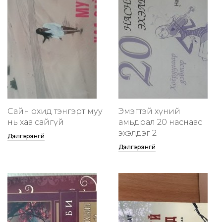
Сайн охид тэнгэрт муу
Эмэгтэй хүний
нь хаа сайгүй
амьдрал 20 наснаас
эхэлдэг 2
Дэлгэрэнгүй
Дэлгэрэнгүй