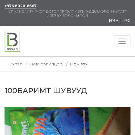
+976 8020-6667
УЛААНБААТАР ХОТ ДОТОР ХҮРГЭЛТ ҮНЭГҮЙ. ХӨДӨӨ ОРОН НУТАГТ
ИЛГЭЭХ БОЛОМЖТОЙ.
НЭВТРЭХ
Эхлэл
Ном солилцоо
Ном үзэх
100БАРИМТ ШУВУУД