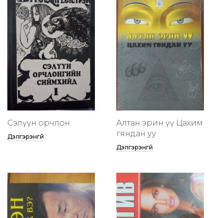
Сэлүүн орчлон
Алтан эрин үү Цахим
гяндан уу
Дэлгэрэнгүй
Дэлгэрэнгүй