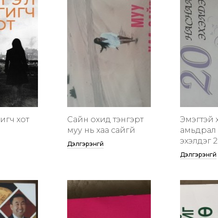
гигч хот
Сайн охид тэнгэрт
Эмэгтэй 
муу нь хаа сайгүй
амьдрал 
эхэлдэг 2
Дэлгэрэнгүй
Дэлгэрэнгүй