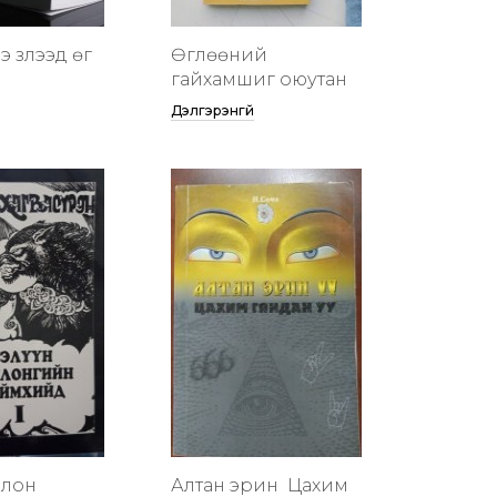
 үзүүлээд өг
Өглөөний
гайхамшиг оюутан
Дэлгэрэнгүй
члон
Алтан эрин үү Цахим