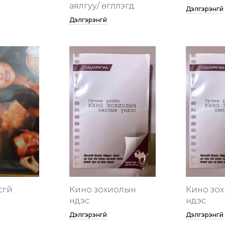
аялгуу/ өгүүллэгүүд
Дэлгэрэнгүй
Дэлгэрэнгүй
сгүй
Кино зохиолын
Кино зо
үндэс
үндэс
Дэлгэрэнгүй
Дэлгэрэнгүй