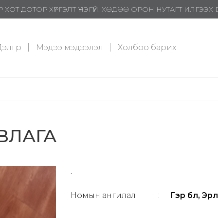
 ХОТ ДОТОР ХҮРГЭЛТ ҮНЭГҮЙ. ХӨДӨӨ ОРОН НУТАГТ ИЛГЭЭ
элгүүр
Мэдээ мэдээлэл
Холбоо барих
ВЛАГА
.
Номын ангилал
:
Гэр бүл, Эрү