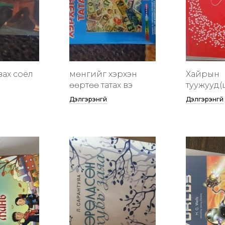
вах соёл
мөнгийг хэрхэн
Хайрын
өөртөө татах вэ
туужууд(
Дэлгэрэнгүй
Дэлгэрэнгүй