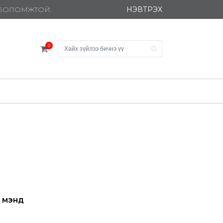
НЭВТРЭХ
Х БОЛОМЖТОЙ.
0
үл мэнд