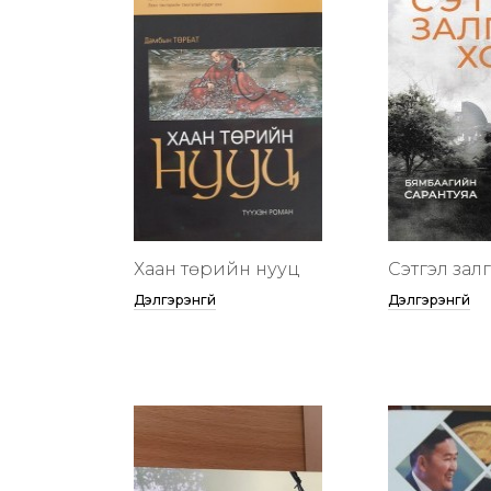
Хаан төрийн нууц
Сэтгэл зал
Дэлгэрэнгүй
Дэлгэрэнгүй