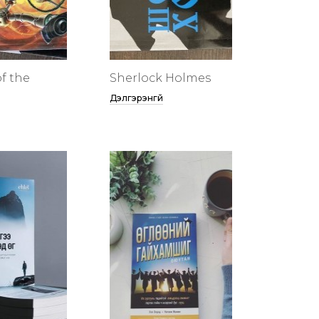
f the
Sherlock Holmes
Дэлгэрэнгүй