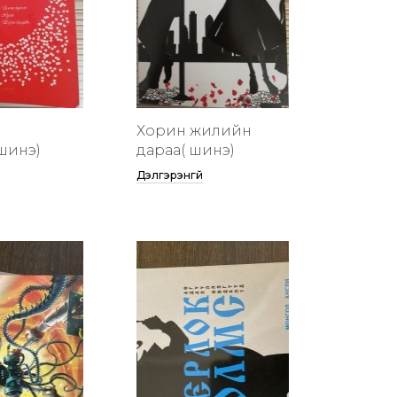
Хорин жилийн
шинэ)
дараа( шинэ)
Дэлгэрэнгүй