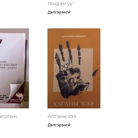
гяндан уу
Дэлгэрэнгүй
хиолын
Алганы хээ
Дэлгэрэнгүй