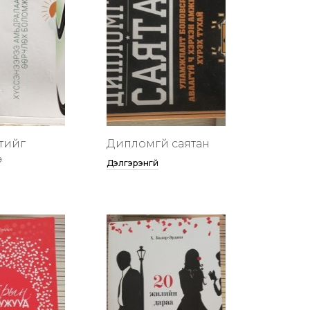
тийг
Дипломгүй саятан
ө
Дэлгэрэнгүй