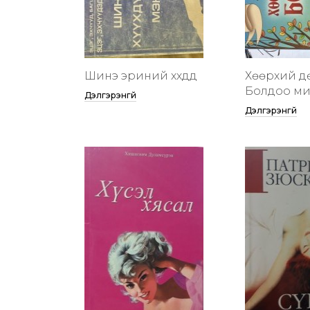
Шинэ эриний хүүхдүүд
Хөөрхий д
Болдоо м
Дэлгэрэнгүй
Дэлгэрэнгүй