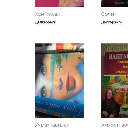
Хүсэл хясал
Сүрчиг
Дэлгэрэнгүй
Дэлгэрэнгүй
Учрах тавилан
Амжилт ав