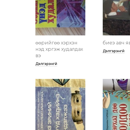
өөрийгөө хэрхэн
биеэ авч я
үнэд хүргэж худалдах
Дэлгэрэнгүй
вэ
Дэлгэрэнгүй