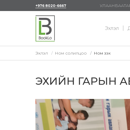
УЛААНБААТАР
+976 8020-6667
Эхлэл
Д
Эхлэл
Ном солилцоо
Ном үзэх
ЭХИЙН ГАРЫН А