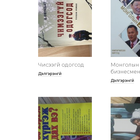
Чисээгүй одогсод
Монголын 
бизнесменү
Дэлгэрэнгүй
Дэлгэрэнгүй