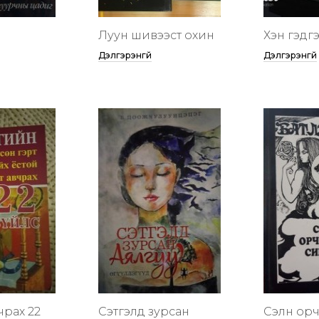
Луун шивээст охин
Хэн гэдгээ
Дэлгэрэнгүй
Дэлгэрэнгүй
чрах 22
Сэтгэлд зурсан
Сэлүүн ор