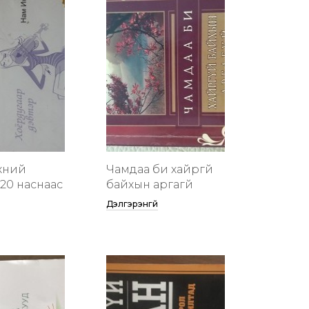
хүний
Чамдаа би хайргүй
20 наснаас
байхын аргагүй
Дэлгэрэнгүй