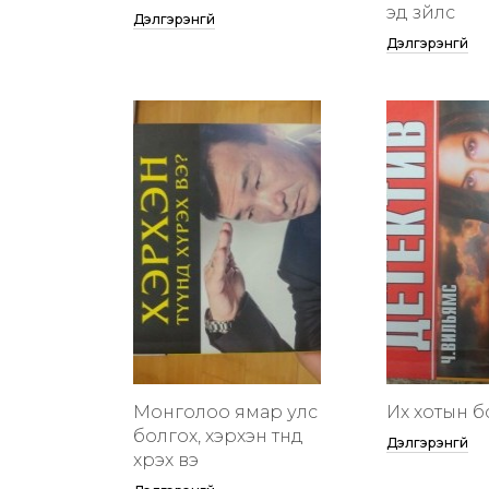
эд зүйлс
Дэлгэрэнгүй
Дэлгэрэнгүй
Монголоо ямар улс
Их хотын бү
болгох, хэрхэн түүнд
Дэлгэрэнгүй
хүрэх вэ