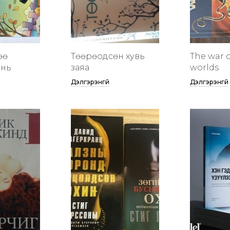
өө
Төөрөодсөн хувь
The war o
инь
заяа
worlds
Дэлгэрэнгүй
Дэлгэрэнгүй