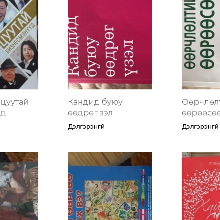
цуутай
Кандид буюу
Өөрчлөл
үд
өөдрөг үзэл
өөрөөсө
Дэлгэрэнгүй
Дэлгэрэнгүй