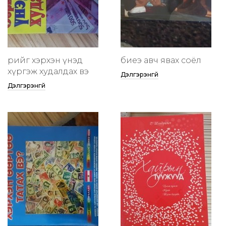
өөрийгөө хэрхэн үнэд
биеэ авч явах соёл
хүргэж худалдах вэ
Дэлгэрэнгүй
Дэлгэрэнгүй