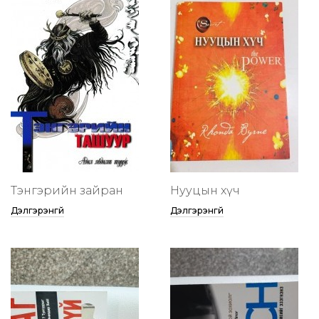
Тэнгэрийн зайран
Нууцын хүч
Дэлгэрэнгүй
Дэлгэрэнгүй