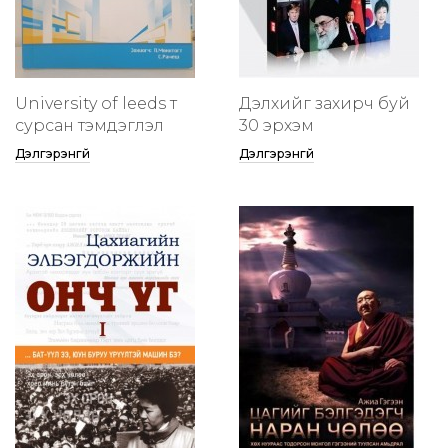
University of leeds т
Дэлхийг захирч буй
сурсан тэмдэглэл
30 эрхэм
Дэлгэрэнгүй
Дэлгэрэнгүй