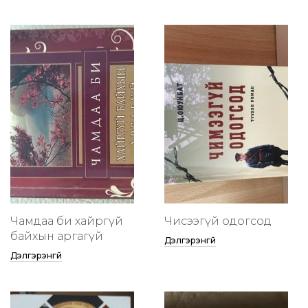
Чамдаа би хайргүй
Чисээгүй одогсод
байхын аргагүй
Дэлгэрэнгүй
Дэлгэрэнгүй