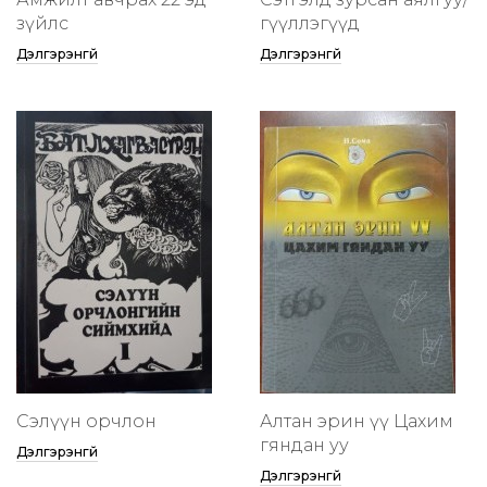
зүйлс
өгүүллэгүүд
Дэлгэрэнгүй
Дэлгэрэнгүй
Сэлүүн орчлон
Алтан эрин үү Цахим
гяндан уу
Дэлгэрэнгүй
Дэлгэрэнгүй