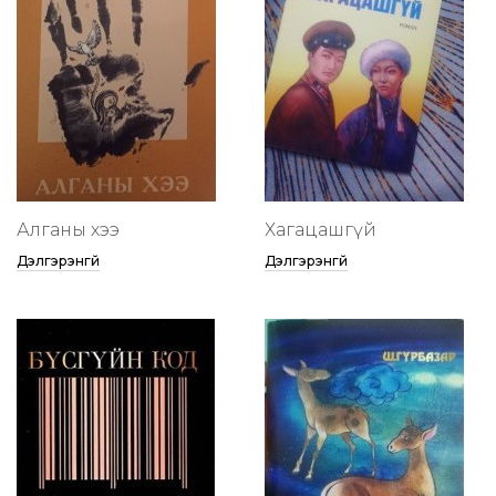
Алганы хээ
Хагацашгүй
Дэлгэрэнгүй
Дэлгэрэнгүй