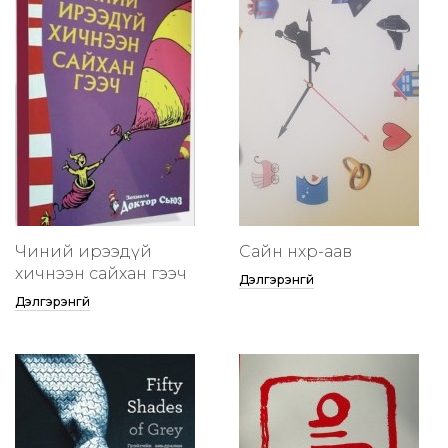
Чиний ирээдүй
Сайн нөхөр-аав
хичнээн сайхан гээч
Дэлгэрэнгүй
Дэлгэрэнгүй