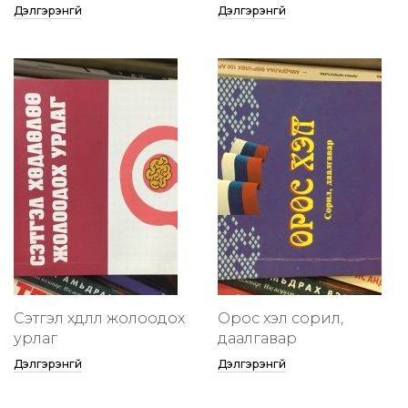
Дэлгэрэнгүй
Дэлгэрэнгүй
Сэтгэл хөдлөлөө жолоодох
Орос хэл сорил,
урлаг
даалгавар
Дэлгэрэнгүй
Дэлгэрэнгүй