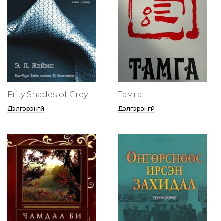
Fifty Shades of Grey
Тамга
Дэлгэрэнгүй
Дэлгэрэнгүй