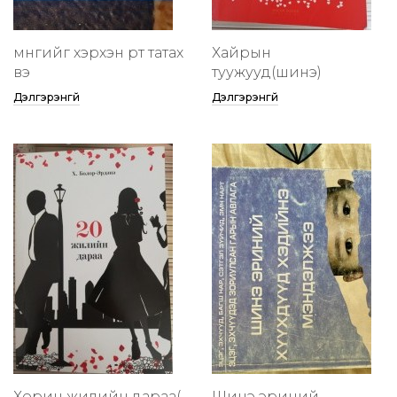
мөнгийг хэрхэн өөртөө татах
Хайрын
вэ
туужууд(шинэ)
Дэлгэрэнгүй
Дэлгэрэнгүй
Хорин жилийн дараа(
Шинэ эриний