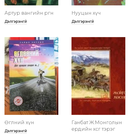
Артур вангийн өргөөнөө
Нууцын хүч
Дэлгэрэнгүй
Дэлгэрэнгүй
Өглөөний хүн
Ганбат Ж.Монголын
ердийн хөсөг тэрэг
Дэлгэрэнгүй