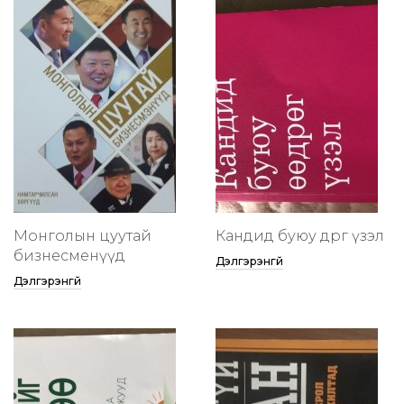
Монголын цуутай
Кандид буюу өөдрөг үзэл
бизнесменүүд
Дэлгэрэнгүй
Дэлгэрэнгүй