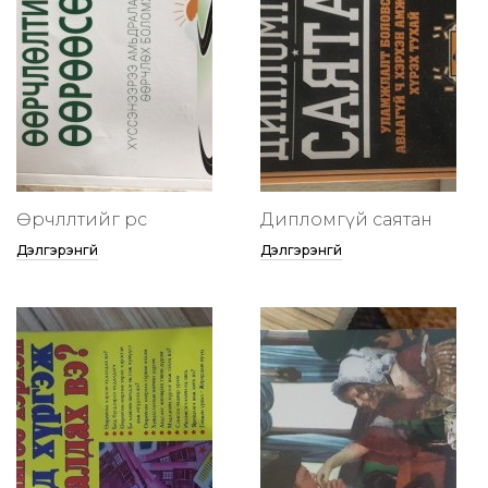
Өөрчлөлтийг өөрөөсөө
Дипломгүй саятан
Дэлгэрэнгүй
Дэлгэрэнгүй