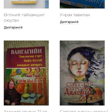
Өглөөний гайхамшиг
Учрах тавилан
оюутан
Дэлгэрэнгүй
Дэлгэрэнгүй
Амжилт авчрах 22 эд
Сэтгэлд зурсан аялгуу/