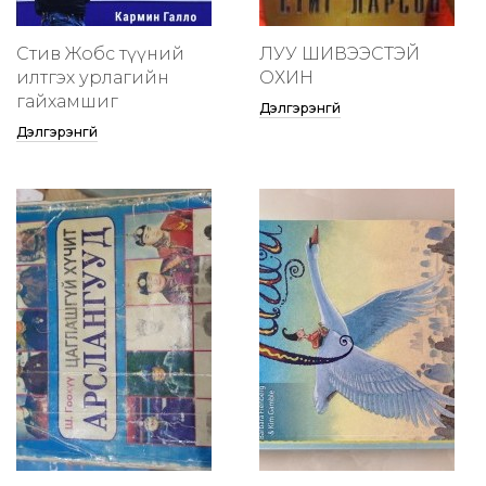
Стив Жобс түүний
ЛУУ ШИВЭЭСТЭЙ
илтгэх урлагийн
ОХИН
гайхамшиг
Дэлгэрэнгүй
Дэлгэрэнгүй