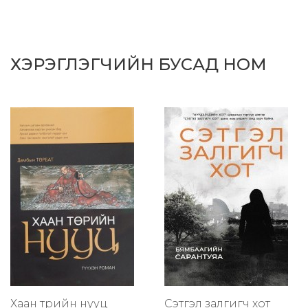
ХЭРЭГЛЭГЧИЙН БУСАД НОМ
Хаан төрийн нууц
Сэтгэл залгигч хот