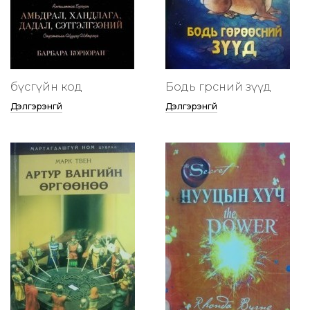
бүсгүйн код
Бодь гөрөөсний зүүд
Дэлгэрэнгүй
Дэлгэрэнгүй