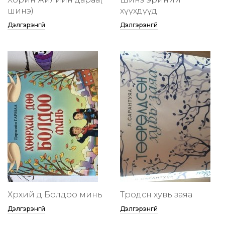
шинэ)
хүүхдүүд
Дэлгэрэнгүй
Дэлгэрэнгүй
Хөөрхий дөө Болдоо минь
Төөрөодсөн хувь заяа
Дэлгэрэнгүй
Дэлгэрэнгүй