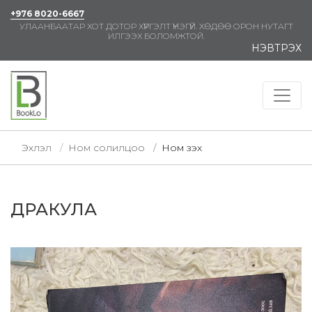
+976 8020-6667
УЛААНБААТАР ХОТ ДОТОР ХҮРГЭЛТ ҮНЭГҮЙ. ХӨДӨӨ ОРОН НУТАГТ
ИЛГЭЭХ БОЛОМЖТОЙ.
НЭВТРЭХ
Эхлэл
Ном солилцоо
Ном үзэх
ДРАКУЛА