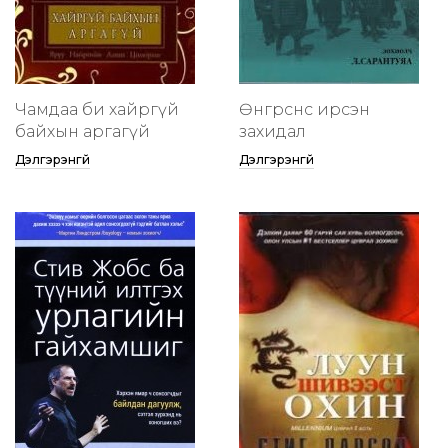
Чамдаа би хайргүй
Өнгөрснөөс ирсэн
байхын аргагүй
захидал
Дэлгэрэнгүй
Дэлгэрэнгүй