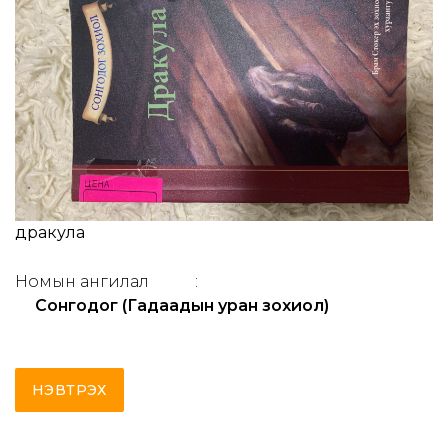
дракула
Номын ангилал
:
Сонгодог (Гадаадын уран зохиол)
НЭВТРЭХ