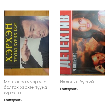
Монголоо ямар улс
Их хотын бүсгүй
болгох, хэрхэн түүнд
Дэлгэрэнгүй
хүрэх вэ
Дэлгэрэнгүй