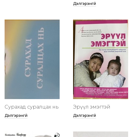
Дэлгэрэнгүй
Сурахад суралцах нь
Эрүүл эмэгтэй
Дэлгэрэнгүй
Дэлгэрэнгүй