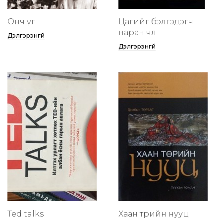
Онч үг
Цагийг бэлгэдэгч
наран чөлөө
Дэлгэрэнгүй
Дэлгэрэнгүй
Ted talks
Хаан төрийн нууц