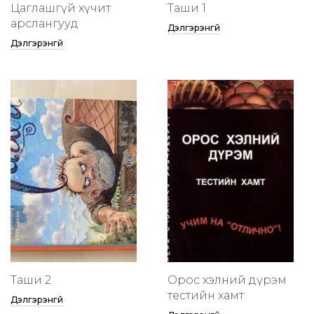
Цаглашгүй хүчит
Таши 1
арслангууд
Дэлгэрэнгүй
Дэлгэрэнгүй
Таши 2
Орос хэлний дүрэм
тестийн хамт
Дэлгэрэнгүй