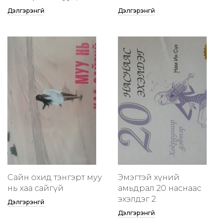
Дэлгэрэнгүй
Дэлгэрэнгүй
Сайн охид тэнгэрт муу
Эмэгтэй хүний
нь хаа сайгүй
амьдрал 20 наснаас
эхэлдэг 2
Дэлгэрэнгүй
Дэлгэрэнгүй