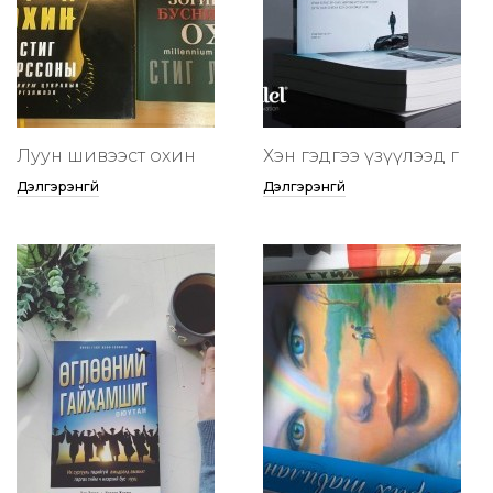
Луун шивээст охин
Хэн гэдгээ үзүүлээд өг
Дэлгэрэнгүй
Дэлгэрэнгүй