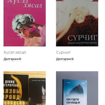
Хүсэл хясал
Сүрчиг
Дэлгэрэнгүй
Дэлгэрэнгүй