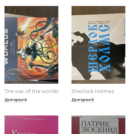
The war of the worlds
Sherlock Holmes
Дэлгэрэнгүй
Дэлгэрэнгүй