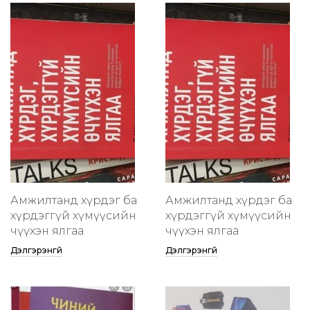
Амжилтанд хүрдэг ба
Амжилтанд хүрдэг ба
хүрдэггүй хүмүүсийн
хүрдэггүй хүмүүсийн
өчүүхэн ялгаа
өчүүхэн ялгаа
Дэлгэрэнгүй
Дэлгэрэнгүй