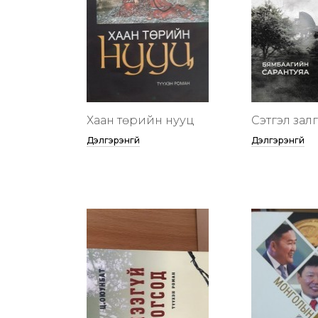
Хаан төрийн нууц
Сэтгэл зал
Дэлгэрэнгүй
Дэлгэрэнгүй