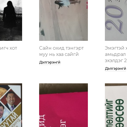
гигч хот
Сайн охид тэнгэрт
Эмэгтэй 
муу нь хаа сайгүй
амьдрал 
эхэлдэг 2
Дэлгэрэнгүй
Дэлгэрэнгүй