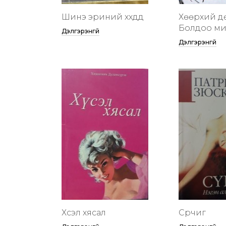
Шинэ эриний хүүхдүүд
Хөөрхий д
Болдоо м
Дэлгэрэнгүй
Дэлгэрэнгүй
Хүсэл хясал
Сүрчиг