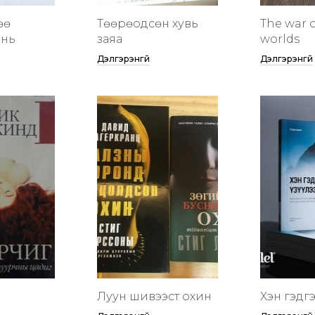
өө
Төөрөодсөн хувь
The war o
инь
заяа
worlds
Дэлгэрэнгүй
Дэлгэрэнгүй
Луун шивээст охин
Хэн гэдгээ