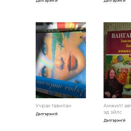
Дэлгэрэнгүй
Дэлгэрэнгүй
Учрах тавилан
Амжилт ав
эд зүйлс
Дэлгэрэнгүй
Дэлгэрэнгүй