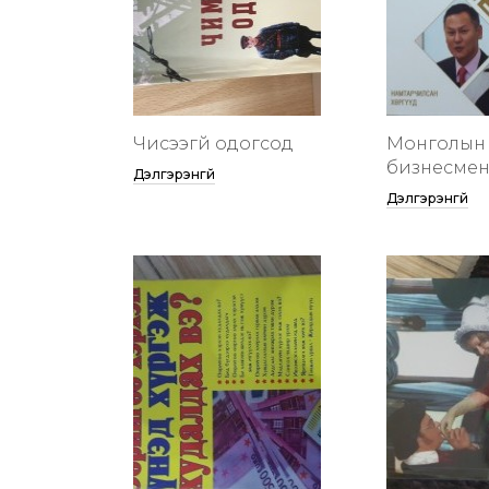
Чисээгүй одогсод
Монголын 
бизнесменү
Дэлгэрэнгүй
Дэлгэрэнгүй