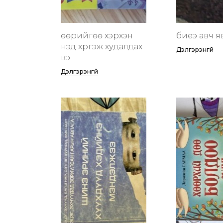
өөрийгөө хэрхэн
биеэ авч я
үнэд хүргэж худалдах
Дэлгэрэнгүй
вэ
Дэлгэрэнгүй