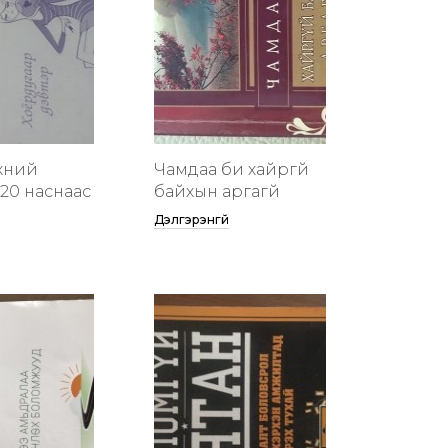
хүний
Чамдаа би хайргүй
20 наснаас
байхын аргагүй
Дэлгэрэнгүй