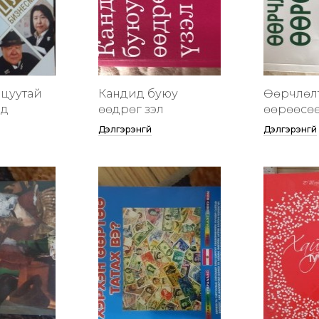
цуутай
Кандид буюу
Өөрчлөл
үд
өөдрөг үзэл
өөрөөсө
Дэлгэрэнгүй
Дэлгэрэнгүй