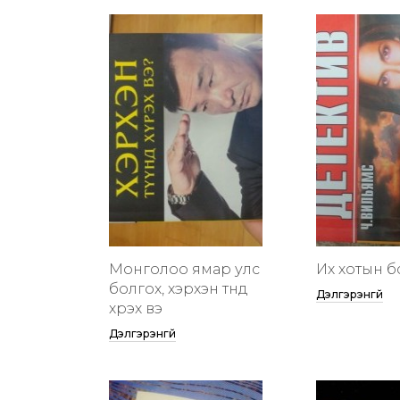
Монголоо ямар улс
Их хотын бү
болгох, хэрхэн түүнд
Дэлгэрэнгүй
хүрэх вэ
Дэлгэрэнгүй