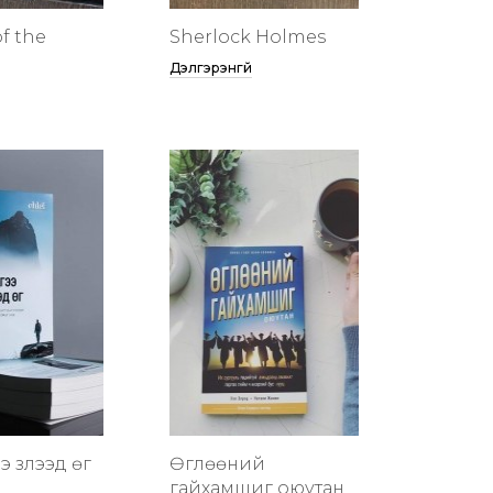
f the
Sherlock Holmes
Дэлгэрэнгүй
 үзүүлээд өг
Өглөөний
гайхамшиг оюутан