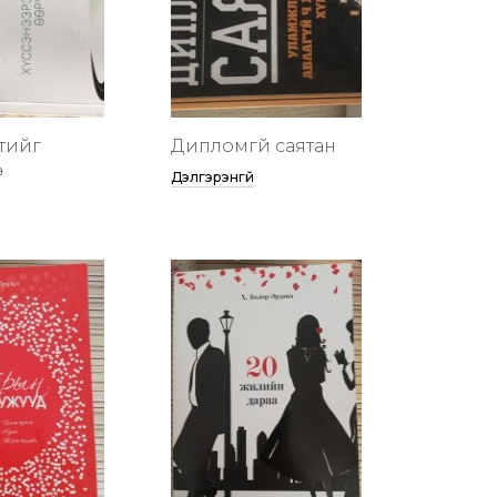
тийг
Дипломгүй саятан
ө
Дэлгэрэнгүй