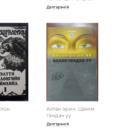
Дэлгэрэнгүй
члон
Алтан эрин үү Цахим
гяндан уу
Дэлгэрэнгүй