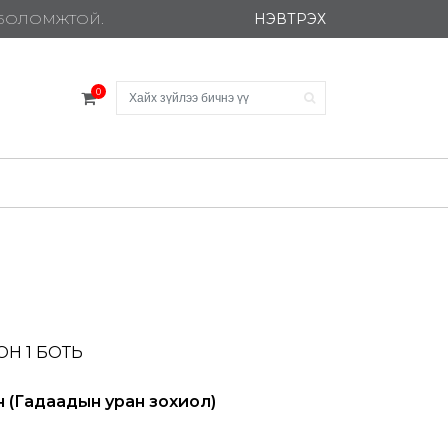
НЭВТРЭХ
Х БОЛОМЖТОЙ.
0
Н 1 БОТЬ
н (Гадаадын уран зохиол)