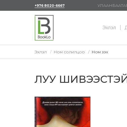
УЛААНБААТАР
+976 8020-6667
Эхлэл
Д
Эхлэл
Ном солилцоо
Ном үзэх
ЛУУ ШИВЭЭСТЭ