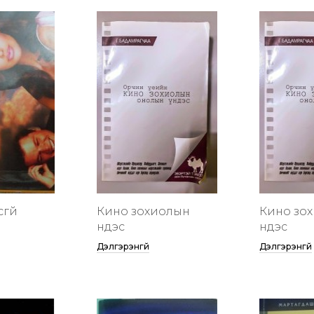
сгүй
Кино зохиолын
Кино зо
үндэс
үндэс
Дэлгэрэнгүй
Дэлгэрэнгүй