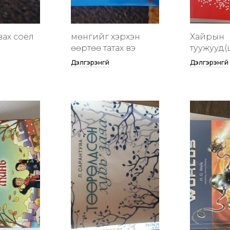
вах соёл
мөнгийг хэрхэн
Хайрын
өөртөө татах вэ
туужууд(
Дэлгэрэнгүй
Дэлгэрэнгүй