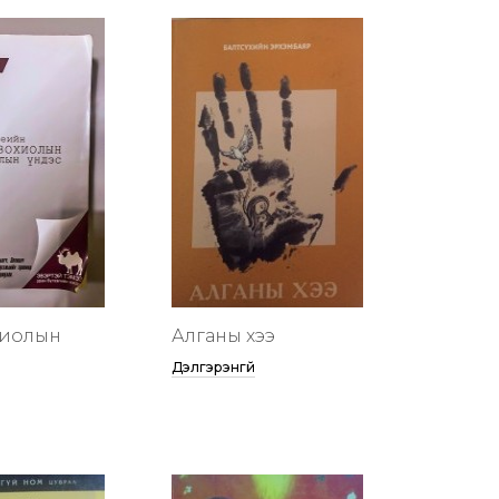
хиолын
Алганы хээ
Дэлгэрэнгүй