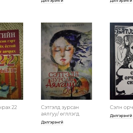
Дэлгэрэнгүй
Дэлгэрэнгүй
чрах 22
Сэтгэлд зурсан
Сэлүүн ор
аялгуу/ өгүүллэгүүд
Дэлгэрэнгүй
Дэлгэрэнгүй