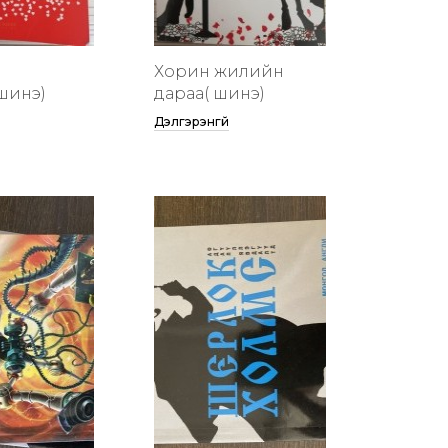
Хорин жилийн
шинэ)
дараа( шинэ)
Дэлгэрэнгүй