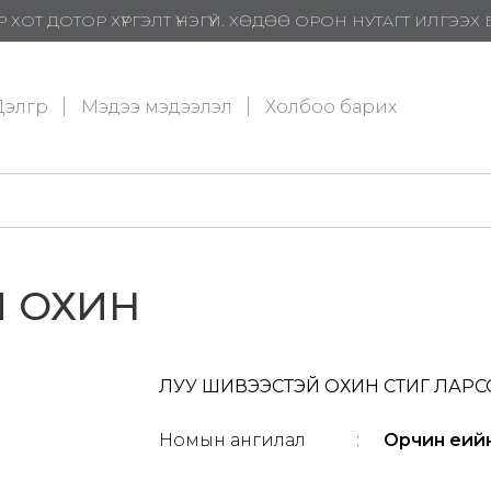
 ХОТ ДОТОР ХҮРГЭЛТ ҮНЭГҮЙ. ХӨДӨӨ ОРОН НУТАГТ ИЛГЭЭ
элгүүр
Мэдээ мэдээлэл
Холбоо барих
Й ОХИН
ЛУУ ШИВЭЭСТЭЙ ОХИН СТИГ ЛАРСО
Номын ангилал
:
Орчин үеий