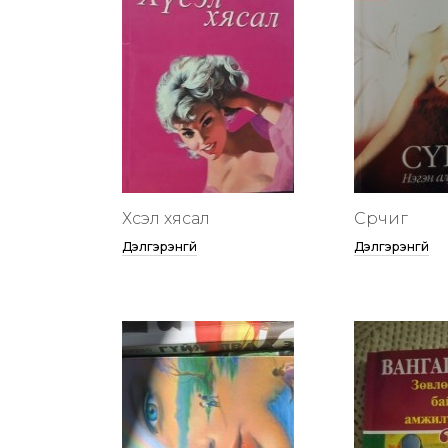
Хүсэл хясал
Сүрчиг
Дэлгэрэнгүй
Дэлгэрэнгүй