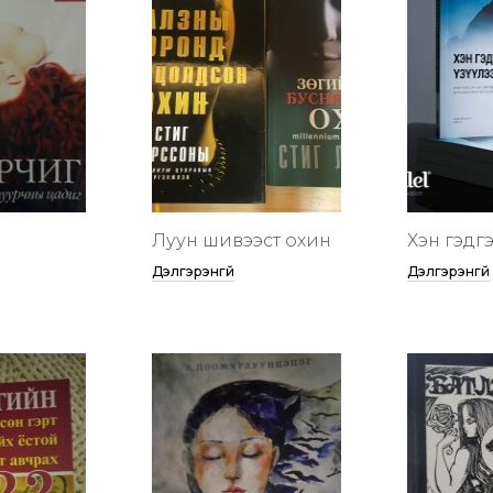
Луун шивээст охин
Хэн гэдгээ
Дэлгэрэнгүй
Дэлгэрэнгүй