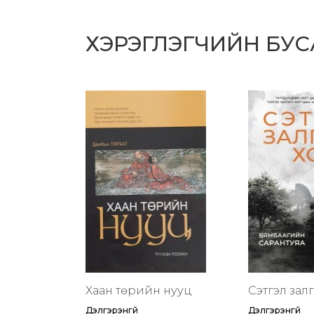
ХЭРЭГЛЭГЧИЙН БУ
Хаан төрийн нууц
Сэтгэл зал
Дэлгэрэнгүй
Дэлгэрэнгүй