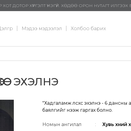
 ХОТ ДОТОР ХҮРГЭЛТ ҮНЭГҮЙ. ХӨДӨӨ ОРОН НУТАГТ ИЛГЭЭ
элгүүр
Мэдээ мэдээлэл
Холбоо барих
ӨӨС ЭХЭЛНЭ
"Хадгаламж өлсөхөөс эхэлнэ - 6 дансны 
баялгийг нээж гаргах болно.
Номын ангилал
:
Хувь хүний