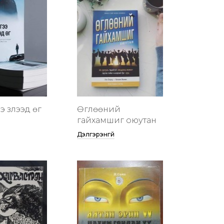
 үзүүлээд өг
Өглөөний
гайхамшиг оюутан
Дэлгэрэнгүй