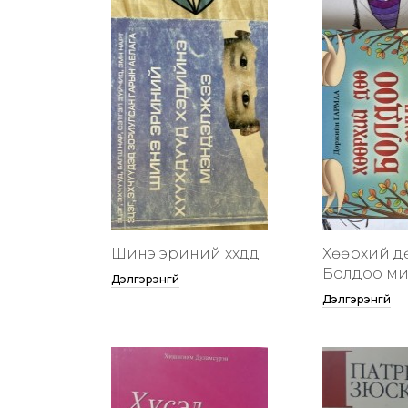
Шинэ эриний хүүхдүүд
Хөөрхий д
Болдоо м
Дэлгэрэнгүй
Дэлгэрэнгүй