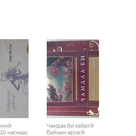
хүний
Чамдаа би хайргүй
20 наснаас
байхын аргагүй