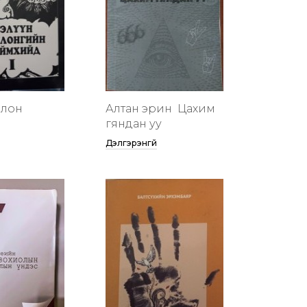
члон
Алтан эрин үү Цахим
гяндан уу
Дэлгэрэнгүй