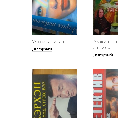
Учрах тавилан
Амжилт ав
эд зүйлс
Дэлгэрэнгүй
Дэлгэрэнгүй