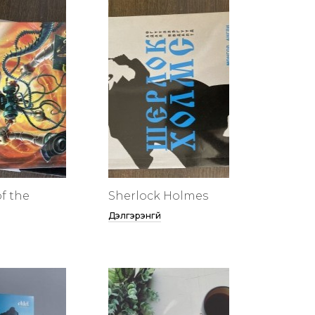
f the
Sherlock Holmes
Дэлгэрэнгүй