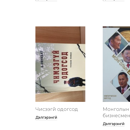
Чисээгүй одогсод
Монголын 
бизнесменү
Дэлгэрэнгүй
Дэлгэрэнгүй