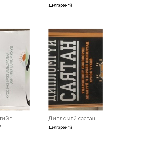
Дэлгэрэнгүй
тийг
Дипломгүй саятан
ө
Дэлгэрэнгүй