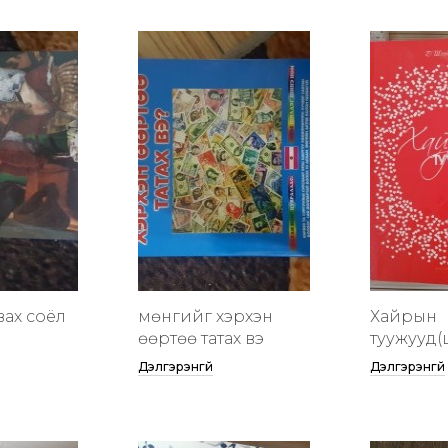
вах соёл
мөнгийг хэрхэн
Хайрын
өөртөө татах вэ
туужууд(
Дэлгэрэнгүй
Дэлгэрэнгүй