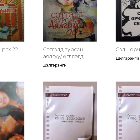
чрах 22
Сэтгэлд зурсан
Сэлүүн ор
аялгуу/ өгүүллэгүүд
Дэлгэрэнгүй
Дэлгэрэнгүй