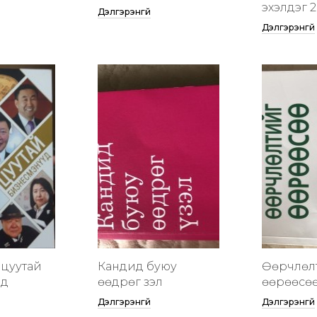
эхэлдэг 2
Дэлгэрэнгүй
Дэлгэрэнгүй
цуутай
Кандид буюу
Өөрчлөл
үд
өөдрөг үзэл
өөрөөсө
Дэлгэрэнгүй
Дэлгэрэнгүй