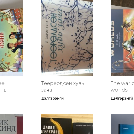
өө
Төөрөодсөн хувь
The war o
инь
заяа
worlds
Дэлгэрэнгүй
Дэлгэрэнгүй