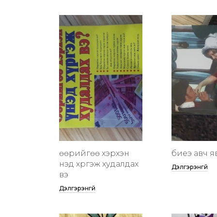
өөрийгөө хэрхэн
биеэ авч я
үнэд хүргэж худалдах
Дэлгэрэнгүй
вэ
Дэлгэрэнгүй