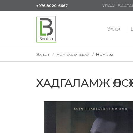
УЛААНБААТАР
+976 8020-6667
Эхлэл
Д
Эхлэл
Ном солилцоо
Ном үзэх
ХАДГАЛАМЖ ӨЛСӨХ