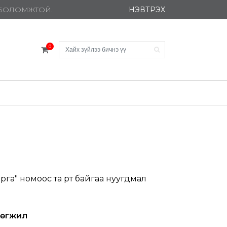
НЭВТРЭХ
Х БОЛОМЖТОЙ.
0
арга" номоос та өөртөө байгаа нуугдмал
 хөгжил