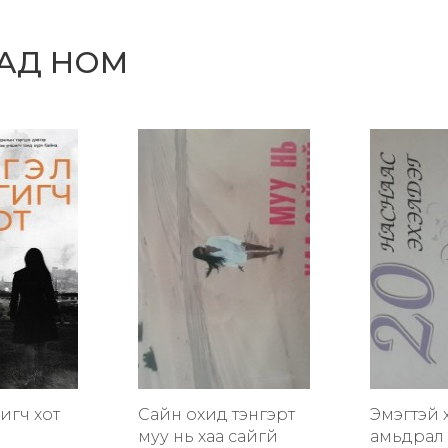
САД НОМ
гигч хот
Сайн охид тэнгэрт
Эмэгтэй 
муу нь хаа сайгүй
амьдрал 