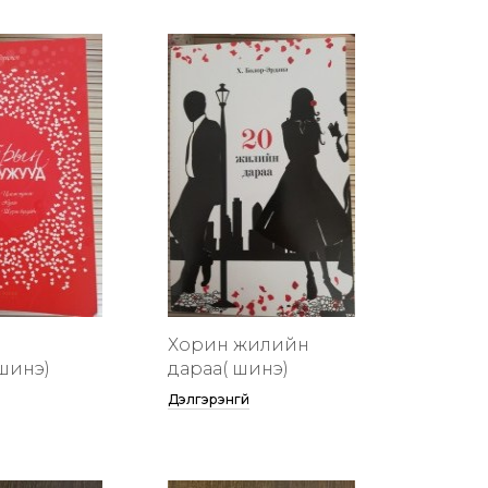
Хорин жилийн
шинэ)
дараа( шинэ)
Дэлгэрэнгүй