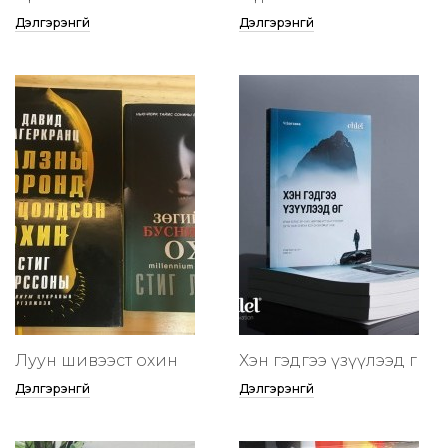
Дэлгэрэнгүй
Дэлгэрэнгүй
Луун шивээст охин
Хэн гэдгээ үзүүлээд өг
Дэлгэрэнгүй
Дэлгэрэнгүй