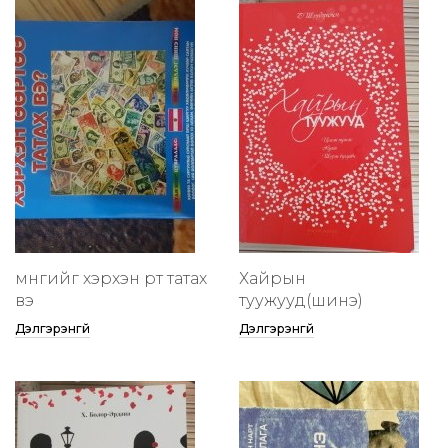
мөнгийг хэрхэн өөртөө татах
Хайрын
вэ
туужууд(шинэ)
Дэлгэрэнгүй
Дэлгэрэнгүй