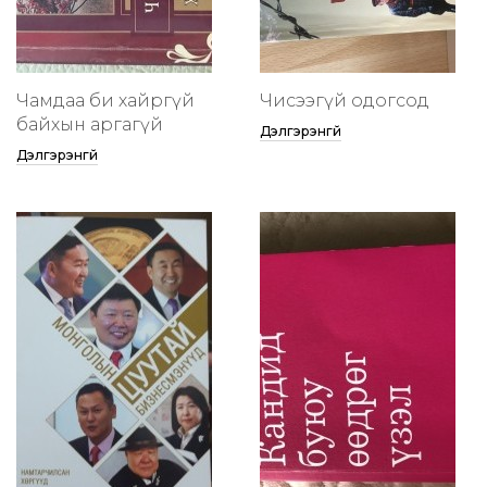
Чамдаа би хайргүй
Чисээгүй одогсод
байхын аргагүй
Дэлгэрэнгүй
Дэлгэрэнгүй