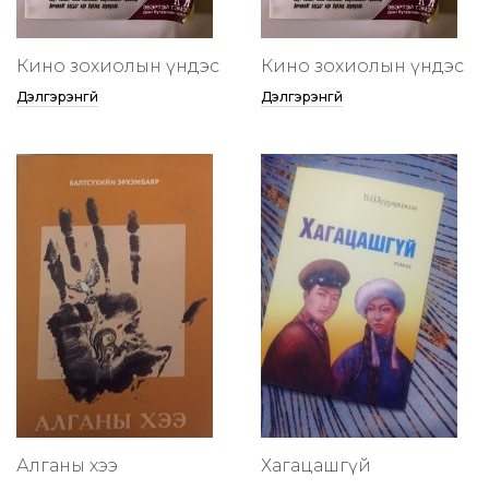
Кино зохиолын үндэс
Кино зохиолын үндэс
Дэлгэрэнгүй
Дэлгэрэнгүй
Алганы хээ
Хагацашгүй