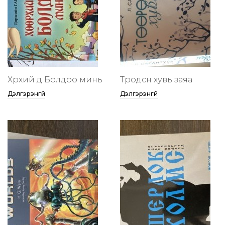
Хөөрхий дөө Болдоо минь
Төөрөодсөн хувь заяа
Дэлгэрэнгүй
Дэлгэрэнгүй