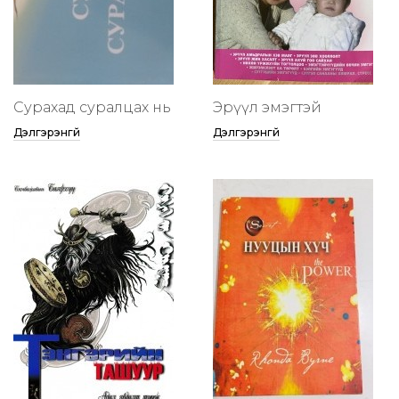
Сурахад суралцах нь
Эрүүл эмэгтэй
Дэлгэрэнгүй
Дэлгэрэнгүй