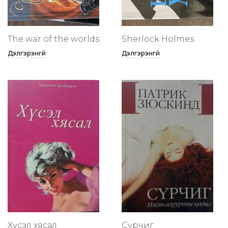
The war of the worlds
Sherlock Holmes
Дэлгэрэнгүй
Дэлгэрэнгүй
Хүсэл хясал
Сүрчиг