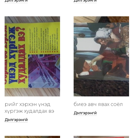
Дэлгэрэнгүй
Дэлгэрэнгүй
өөрийгөө хэрхэн үнэд
биеэ авч явах соёл
хүргэж худалдах вэ
Дэлгэрэнгүй
Дэлгэрэнгүй