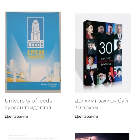
University of leeds т
Дэлхийг захирч буй
сурсан тэмдэглэл
30 эрхэм
Дэлгэрэнгүй
Дэлгэрэнгүй