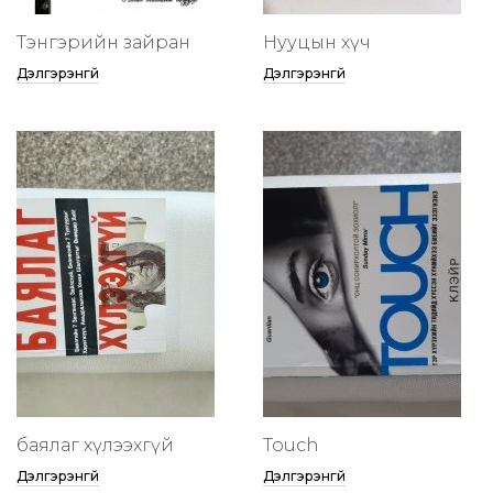
Тэнгэрийн зайран
Нууцын хүч
Дэлгэрэнгүй
Дэлгэрэнгүй
баялаг хүлээхгүй
Touch
Дэлгэрэнгүй
Дэлгэрэнгүй