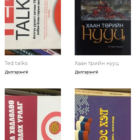
Ted talks
Хаан төрийн нууц
Дэлгэрэнгүй
Дэлгэрэнгүй