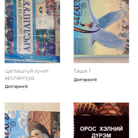
Цаглашгүй хүчит
Таши 1
арслангууд
Дэлгэрэнгүй
Дэлгэрэнгүй