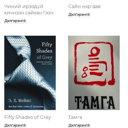
Чиний ирээдүй
Сайн нөхөр-аав
хичнээн сайхан гээч
Дэлгэрэнгүй
Дэлгэрэнгүй
Fifty Shades of Grey
Тамга
Дэлгэрэнгүй
Дэлгэрэнгүй