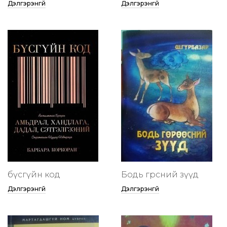
Дэлгэрэнгүй
Дэлгэрэнгүй
бүсгүйн код
Бодь гөрөөсний зүүд
Дэлгэрэнгүй
Дэлгэрэнгүй