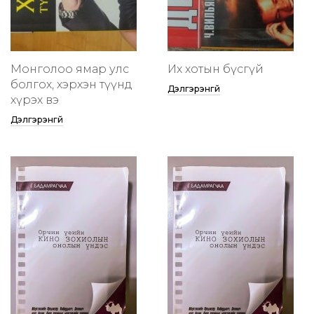
Монголоо ямар улс
Их хотын бүсгүй
болгох, хэрхэн түүнд
Дэлгэрэнгүй
хүрэх вэ
Дэлгэрэнгүй