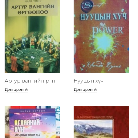
Артур вангийн өргөөнөө
Нууцын хүч
Дэлгэрэнгүй
Дэлгэрэнгүй