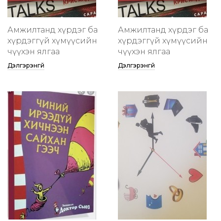
Амжилтанд хүрдэг ба
Амжилтанд хүрдэг ба
хүрдэггүй хүмүүсийн
хүрдэггүй хүмүүсийн
өчүүхэн ялгаа
өчүүхэн ялгаа
Дэлгэрэнгүй
Дэлгэрэнгүй