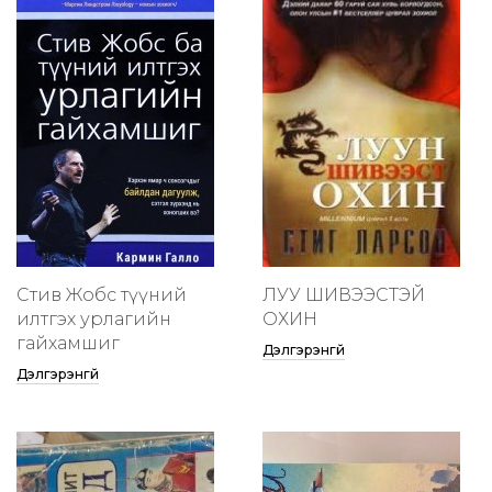
Стив Жобс түүний
ЛУУ ШИВЭЭСТЭЙ
илтгэх урлагийн
ОХИН
гайхамшиг
Дэлгэрэнгүй
Дэлгэрэнгүй