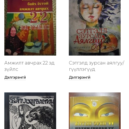
Амжилт авчрах 22 эд
Сэтгэлд зурсан аялгуу/
зүйлс
өгүүллэгүүд
Дэлгэрэнгүй
Дэлгэрэнгүй