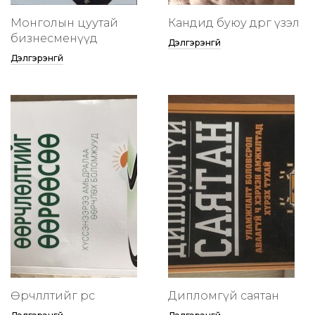
Монголын цуутай
Кандид буюу өөдрөг үзэл
бизнесменүүд
Дэлгэрэнгүй
Дэлгэрэнгүй
Өөрчлөлтийг өөрөөсөө
Дипломгүй саятан