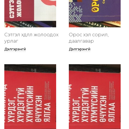
Сэтгэл хөдлөлөө жолоодох
Орос хэл сорил,
урлаг
даалгавар
Дэлгэрэнгүй
Дэлгэрэнгүй