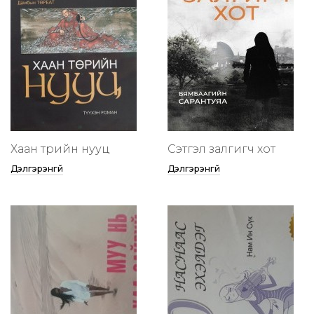
Хаан төрийн нууц
Сэтгэл залгигч хот
Дэлгэрэнгүй
Дэлгэрэнгүй