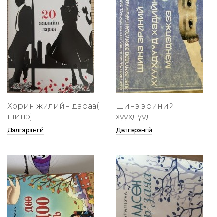
Хорин жилийн дараа(
Шинэ эриний
шинэ)
хүүхдүүд
Дэлгэрэнгүй
Дэлгэрэнгүй