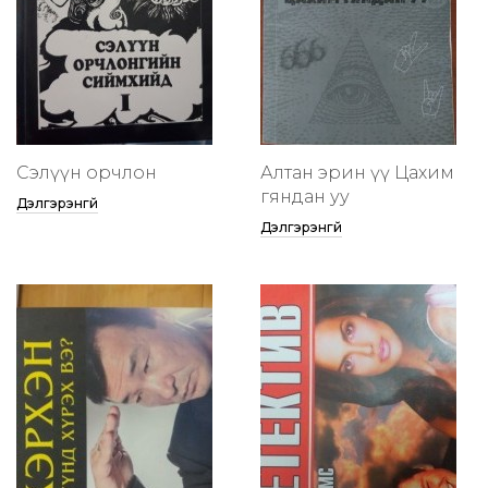
Сэлүүн орчлон
Алтан эрин үү Цахим
гяндан уу
Дэлгэрэнгүй
Дэлгэрэнгүй