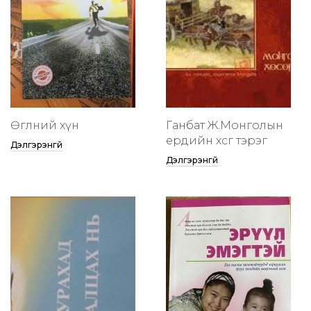
Өглөөний хүн
Ганбат Ж.Монголын
ердийн хөсөг тэрэг
Дэлгэрэнгүй
Дэлгэрэнгүй