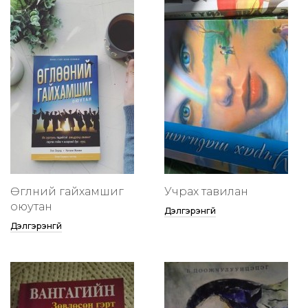
Өглөөний гайхамшиг
Учрах тавилан
оюутан
Дэлгэрэнгүй
Дэлгэрэнгүй