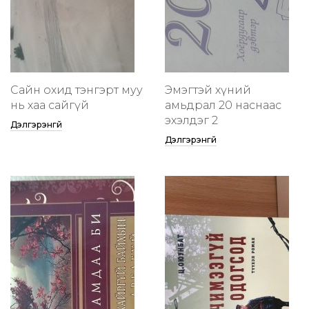
Сайн охид тэнгэрт муу
Эмэгтэй хүний
нь хаа сайгүй
амьдрал 20 наснаас
эхэлдэг 2
Дэлгэрэнгүй
Дэлгэрэнгүй