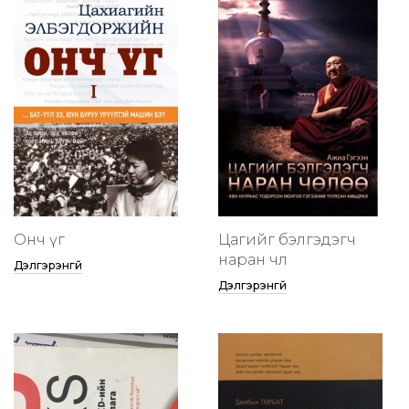
Онч үг
Цагийг бэлгэдэгч
наран чөлөө
Дэлгэрэнгүй
Дэлгэрэнгүй