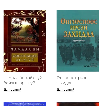
Чамдаа би хайргүй
Өнгөрснөөс ирсэн
байхын аргагүй
захидал
Дэлгэрэнгүй
Дэлгэрэнгүй