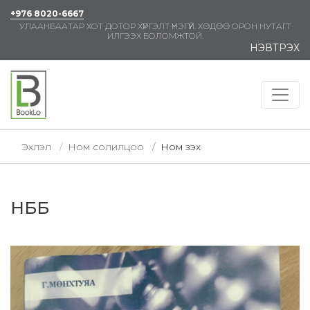
+976 8020-6667
УЛААНБААТАР ХОТ ДОТОР ХҮРГЭЛТ ҮНЭГҮЙ. ХӨДӨӨ ОРОН НУТАГТ
ИЛГЭЭХ БОЛОМЖТОЙ.
НЭВТРЭХ
Эхлэл
Ном солилцоо
Ном үзэх
НББ