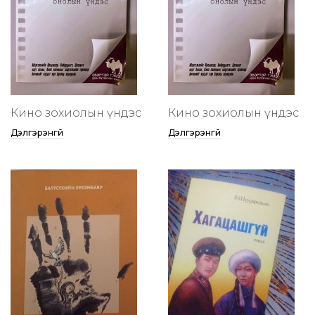
Кино зохиолын үндэс
Кино зохиолын үндэс
Дэлгэрэнгүй
Дэлгэрэнгүй