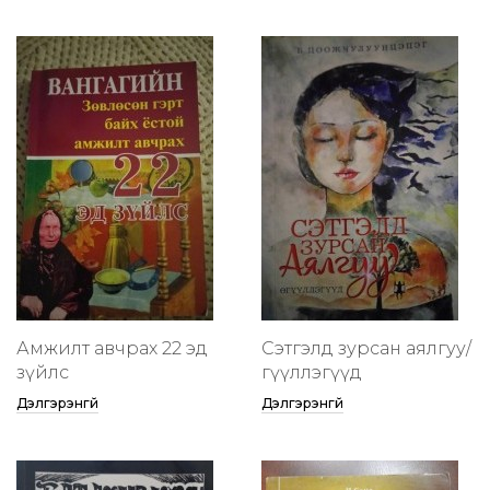
Амжилт авчрах 22 эд
Сэтгэлд зурсан аялгуу/
зүйлс
өгүүллэгүүд
Дэлгэрэнгүй
Дэлгэрэнгүй