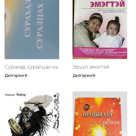
Сурахад суралцах нь
Эрүүл эмэгтэй
Дэлгэрэнгүй
Дэлгэрэнгүй