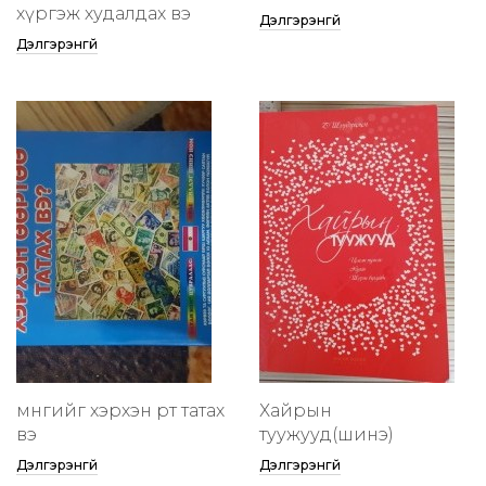
хүргэж худалдах вэ
Дэлгэрэнгүй
Дэлгэрэнгүй
мөнгийг хэрхэн өөртөө татах
Хайрын
вэ
туужууд(шинэ)
Дэлгэрэнгүй
Дэлгэрэнгүй