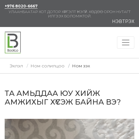
+976 8020-6667
УЛААНБААТАР ХОТ ДОТОР ХҮРГЭЛТ ҮНЭГҮЙ. ХӨДӨӨ ОРОН НУТАГТ
ИЛГЭЭХ БОЛОМЖТОЙ.
НЭВТРЭХ
Эхлэл
Ном солилцоо
Ном үзэх
ТА АМЬДДАА ЮУ ХИЙЖ
АМЖИХЫГ ХҮСЭЖ БАЙНА ВЭ?