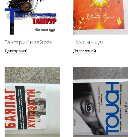
Тэнгэрийн зайран
Нууцын хүч
Дэлгэрэнгүй
Дэлгэрэнгүй