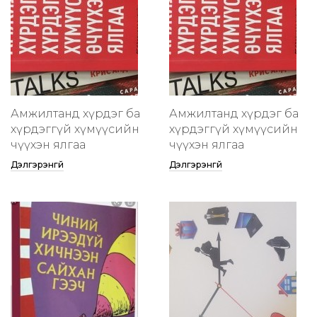
Амжилтанд хүрдэг ба
Амжилтанд хүрдэг ба
хүрдэггүй хүмүүсийн
хүрдэггүй хүмүүсийн
өчүүхэн ялгаа
өчүүхэн ялгаа
Дэлгэрэнгүй
Дэлгэрэнгүй