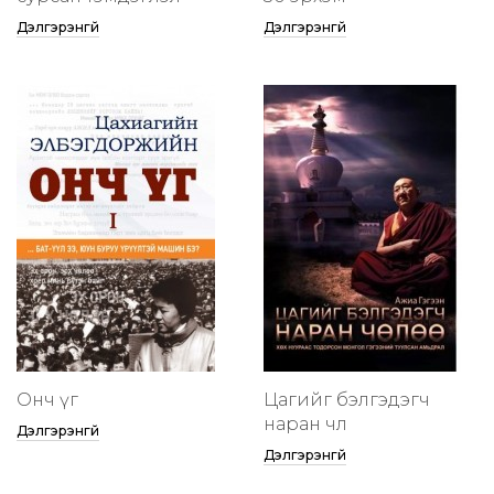
Дэлгэрэнгүй
Дэлгэрэнгүй
Онч үг
Цагийг бэлгэдэгч
наран чөлөө
Дэлгэрэнгүй
Дэлгэрэнгүй