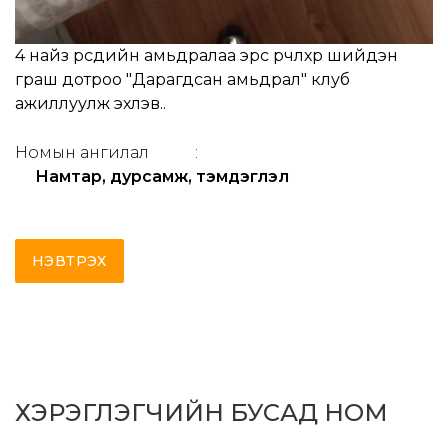
4 найз өөрсдийн амьдралаа эрс өөрчлөхөөр шийдэн
граш дотроо "Дарагдсан амьдрал" клуб
ажиллуулж эхлэв..
Номын ангилал
:
Намтар, дурсамж, тэмдэглэл
НЭВТРЭХ
ХЭРЭГЛЭГЧИЙН БУСАД НОМ