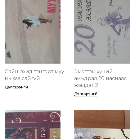
Сайн охид тэнгэрт муу
Эмэгтэй хүний
нь хаа сайгүй
амьдрал 20 наснаас
эхэлдэг 2
Дэлгэрэнгүй
Дэлгэрэнгүй