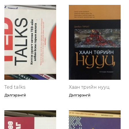
Ted talks
Хаан төрийн нууц
Дэлгэрэнгүй
Дэлгэрэнгүй