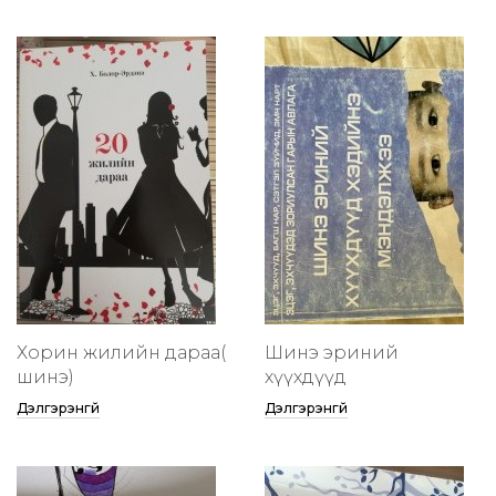
Хорин жилийн дараа(
Шинэ эриний
шинэ)
хүүхдүүд
Дэлгэрэнгүй
Дэлгэрэнгүй