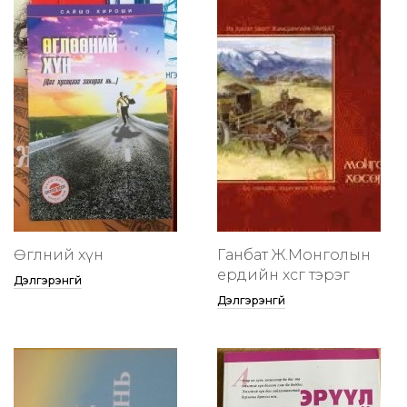
Өглөөний хүн
Ганбат Ж.Монголын
ердийн хөсөг тэрэг
Дэлгэрэнгүй
Дэлгэрэнгүй