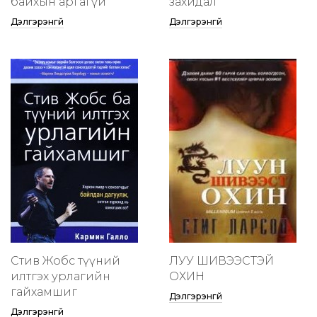
байхын аргагүй
захидал
Дэлгэрэнгүй
Дэлгэрэнгүй
Стив Жобс түүний
ЛУУ ШИВЭЭСТЭЙ
илтгэх урлагийн
ОХИН
гайхамшиг
Дэлгэрэнгүй
Дэлгэрэнгүй