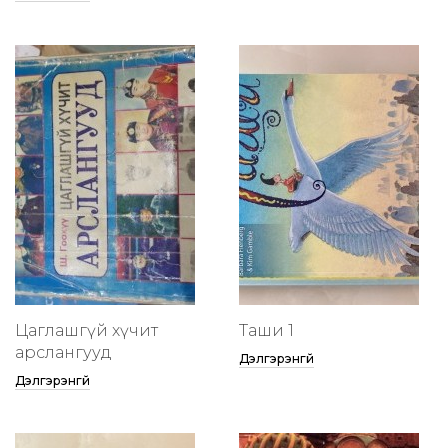
Цаглашгүй хүчит
Таши 1
арслангууд
Дэлгэрэнгүй
Дэлгэрэнгүй