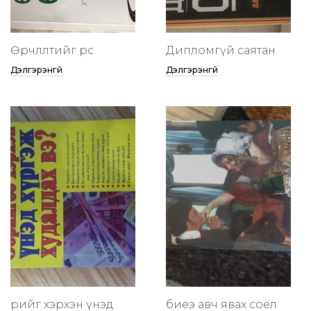
Өөрчлөлтийг өөрөөсөө
Дипломгүй саятан
Дэлгэрэнгүй
Дэлгэрэнгүй
өөрийгөө хэрхэн үнэд
биеэ авч явах соёл