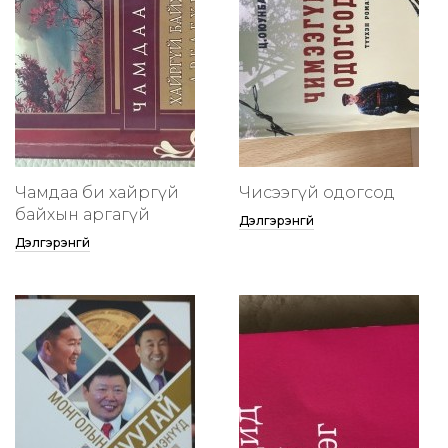
Чамдаа би хайргүй
Чисээгүй одогсод
байхын аргагүй
Дэлгэрэнгүй
Дэлгэрэнгүй