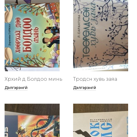
Хөөрхий дөө Болдоо минь
Төөрөодсөн хувь заяа
Дэлгэрэнгүй
Дэлгэрэнгүй