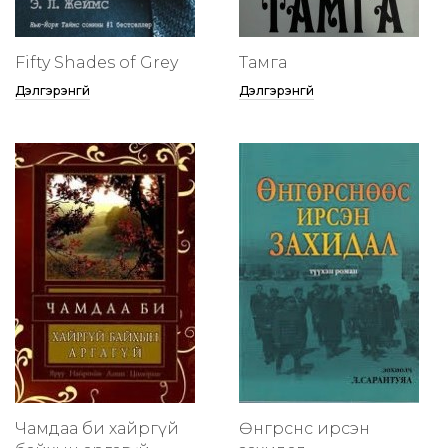
Fifty Shades of Grey
Тамга
Дэлгэрэнгүй
Дэлгэрэнгүй
Чамдаа би хайргүй
Өнгөрснөөс ирсэн