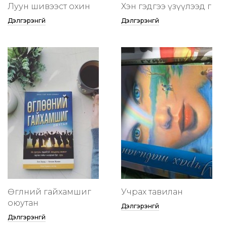
Луун шивээст охин
Хэн гэдгээ үзүүлээд өг
Дэлгэрэнгүй
Дэлгэрэнгүй
Өглөөний гайхамшиг
Учрах тавилан
оюутан
Дэлгэрэнгүй
Дэлгэрэнгүй