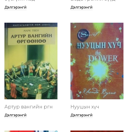
Дэлгэрэнгүй
Дэлгэрэнгүй
Артур вангийн өргөөнөө
Нууцын хүч
Дэлгэрэнгүй
Дэлгэрэнгүй