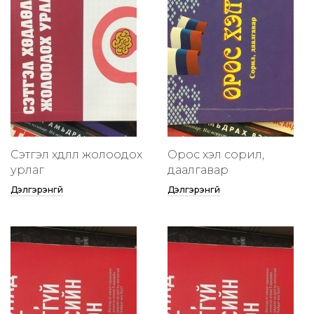
Сэтгэл хөдлөлөө жолоодох
Орос хэл сорил,
урлаг
даалгавар
Дэлгэрэнгүй
Дэлгэрэнгүй