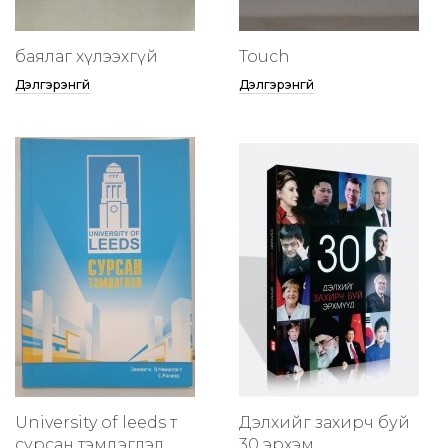
баялаг хүлээхгүй
Touch
Дэлгэрэнгүй
Дэлгэрэнгүй
University of leeds т
Дэлхийг захирч буй
сурсан тэмдэглэл
30 эрхэм