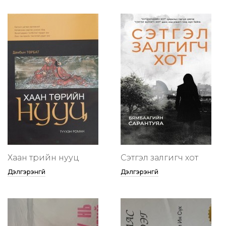
Хаан төрийн нууц
Сэтгэл залгигч хот
Дэлгэрэнгүй
Дэлгэрэнгүй