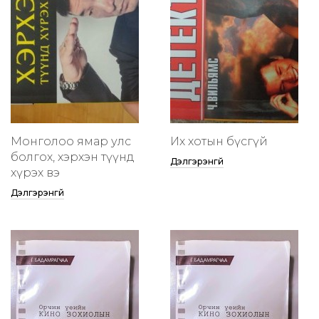
Монголоо ямар улс
Их хотын бүсгүй
болгох, хэрхэн түүнд
Дэлгэрэнгүй
хүрэх вэ
Дэлгэрэнгүй