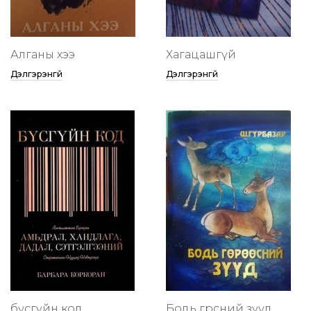
Алганы хээ
Хагацашгүй
Дэлгэрэнгүй
Дэлгэрэнгүй
бүсгүйн код
Бодь гөрөөсний зүүд