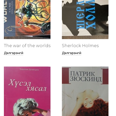
The war of the worlds
Sherlock Holmes
Дэлгэрэнгүй
Дэлгэрэнгүй