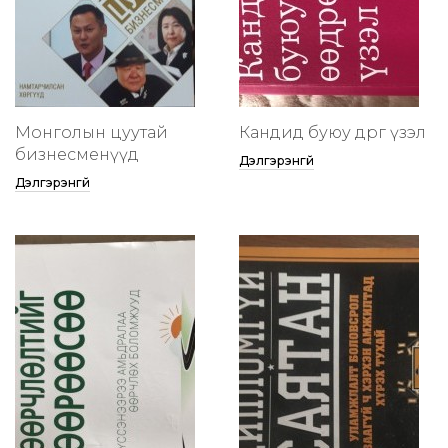
Монголын цуутай
Кандид буюу өөдрөг үзэл
бизнесменүүд
Дэлгэрэнгүй
Дэлгэрэнгүй