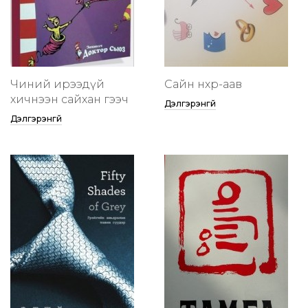
Чиний ирээдүй
Сайн нөхөр-аав
хичнээн сайхан гээч
Дэлгэрэнгүй
Дэлгэрэнгүй