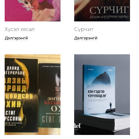
Хүсэл хясал
Сүрчиг
Дэлгэрэнгүй
Дэлгэрэнгүй