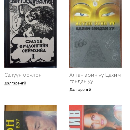
Сэлүүн орчлон
Алтан эрин үү Цахим
гяндан уу
Дэлгэрэнгүй
Дэлгэрэнгүй