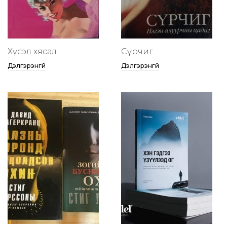
Хүсэл хясал
Сүрчиг
Дэлгэрэнгүй
Дэлгэрэнгүй