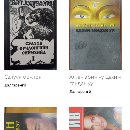
Сэлүүн орчлон
Алтан эрин үү Цахим
гяндан уу
Дэлгэрэнгүй
Дэлгэрэнгүй