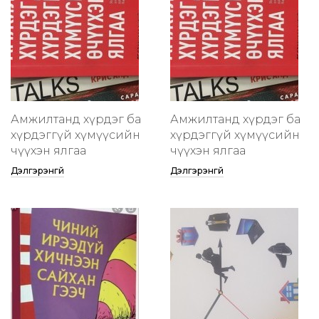
Амжилтанд хүрдэг ба
Амжилтанд хүрдэг ба
хүрдэггүй хүмүүсийн
хүрдэггүй хүмүүсийн
өчүүхэн ялгаа
өчүүхэн ялгаа
Дэлгэрэнгүй
Дэлгэрэнгүй