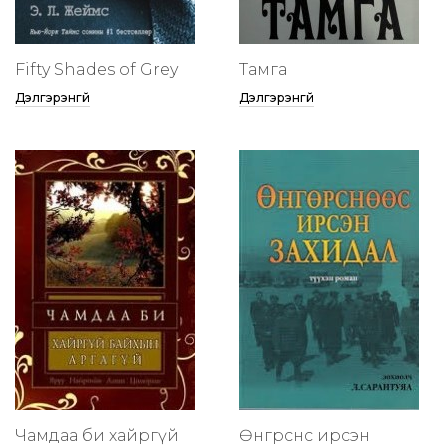
Fifty Shades of Grey
Тамга
Дэлгэрэнгүй
Дэлгэрэнгүй
Чамдаа би хайргүй
Өнгөрснөөс ирсэн