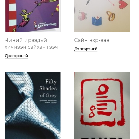
Чиний ирээдүй
Сайн нөхөр-аав
хичнээн сайхан гээч
Дэлгэрэнгүй
Дэлгэрэнгүй