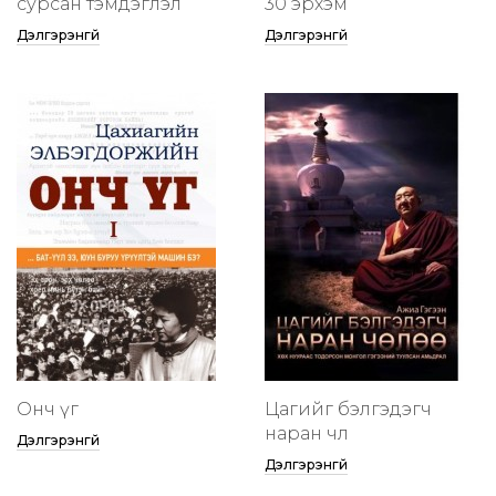
сурсан тэмдэглэл
30 эрхэм
Дэлгэрэнгүй
Дэлгэрэнгүй
Онч үг
Цагийг бэлгэдэгч
наран чөлөө
Дэлгэрэнгүй
Дэлгэрэнгүй