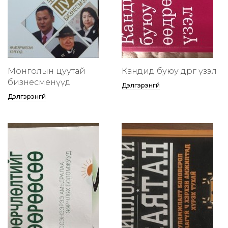
Монголын цуутай
Кандид буюу өөдрөг үзэл
бизнесменүүд
Дэлгэрэнгүй
Дэлгэрэнгүй