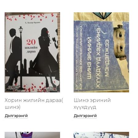
Хорин жилийн дараа(
Шинэ эриний
шинэ)
хүүхдүүд
Дэлгэрэнгүй
Дэлгэрэнгүй