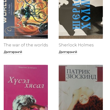
The war of the worlds
Sherlock Holmes
Дэлгэрэнгүй
Дэлгэрэнгүй