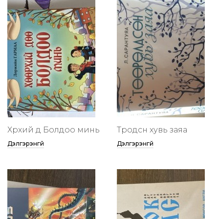
Хөөрхий дөө Болдоо минь
Төөрөодсөн хувь заяа
Дэлгэрэнгүй
Дэлгэрэнгүй