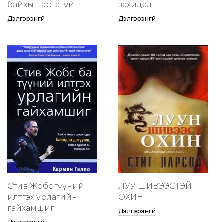
байхын аргагүй
захидал
Дэлгэрэнгүй
Дэлгэрэнгүй
Стив Жобс түүний
ЛУУ ШИВЭЭСТЭЙ
илтгэх урлагийн
ОХИН
гайхамшиг
Дэлгэрэнгүй
Дэлгэрэнгүй