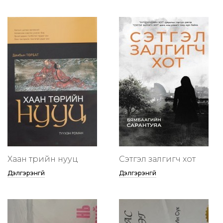
Хаан төрийн нууц
Сэтгэл залгигч хот
Дэлгэрэнгүй
Дэлгэрэнгүй