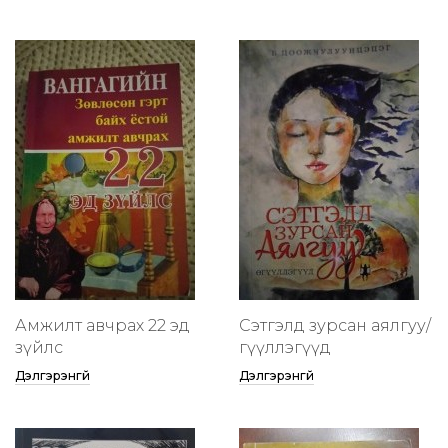
Амжилт авчрах 22 эд
Сэтгэлд зурсан аялгуу/
зүйлс
өгүүллэгүүд
Дэлгэрэнгүй
Дэлгэрэнгүй