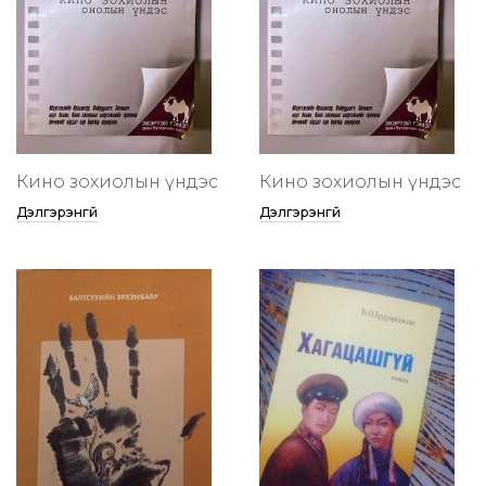
Кино зохиолын үндэс
Кино зохиолын үндэс
Дэлгэрэнгүй
Дэлгэрэнгүй