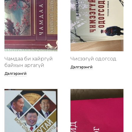
Чамдаа би хайргүй
Чисээгүй одогсод
байхын аргагүй
Дэлгэрэнгүй
Дэлгэрэнгүй