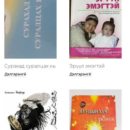
Сурахад суралцах нь
Эрүүл эмэгтэй
Дэлгэрэнгүй
Дэлгэрэнгүй