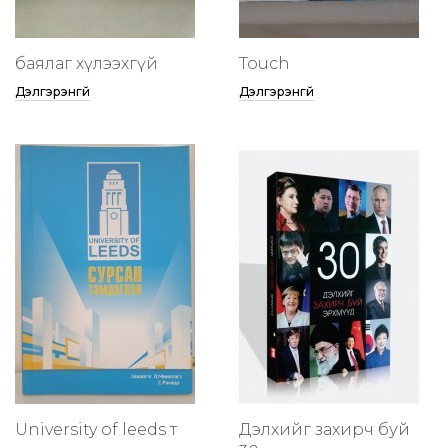
баялаг хүлээхгүй
Touch
Дэлгэрэнгүй
Дэлгэрэнгүй
University of leeds т
Дэлхийг захирч буй