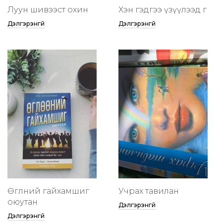
Луун шивээст охин
Хэн гэдгээ үзүүлээд өг
Дэлгэрэнгүй
Дэлгэрэнгүй
Өглөөний гайхамшиг
Учрах тавилан
оюутан
Дэлгэрэнгүй
Дэлгэрэнгүй