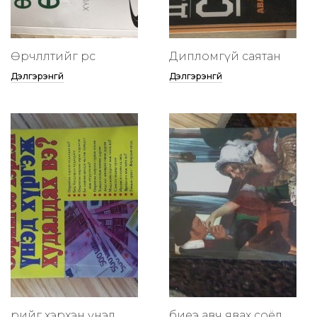
Өөрчлөлтийг өөрөөсөө
Дипломгүй саятан
Дэлгэрэнгүй
Дэлгэрэнгүй
өөрийгөө хэрхэн үнэд
биеэ авч явах соёл