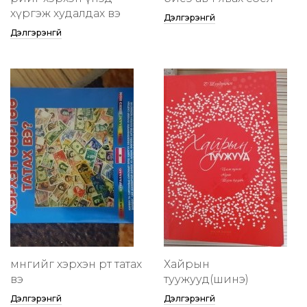
хүргэж худалдах вэ
Дэлгэрэнгүй
Дэлгэрэнгүй
мөнгийг хэрхэн өөртөө татах
Хайрын
вэ
туужууд(шинэ)
Дэлгэрэнгүй
Дэлгэрэнгүй