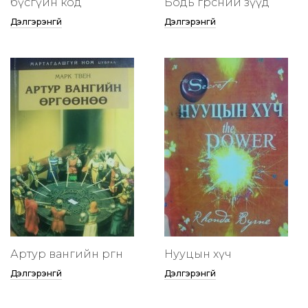
бүсгүйн код
Бодь гөрөөсний зүүд
Дэлгэрэнгүй
Дэлгэрэнгүй
Артур вангийн өргөөнөө
Нууцын хүч
Дэлгэрэнгүй
Дэлгэрэнгүй