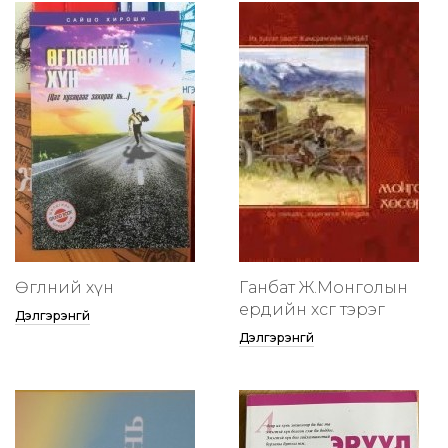
Өглөөний хүн
Ганбат Ж.Монголын
ердийн хөсөг тэрэг
Дэлгэрэнгүй
Дэлгэрэнгүй