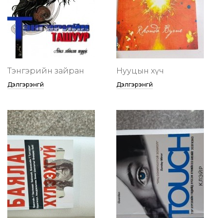
Тэнгэрийн зайран
Нууцын хүч
Дэлгэрэнгүй
Дэлгэрэнгүй