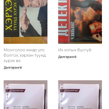
Монголоо ямар улс
Их хотын бүсгүй
болгох, хэрхэн түүнд
Дэлгэрэнгүй
хүрэх вэ
Дэлгэрэнгүй