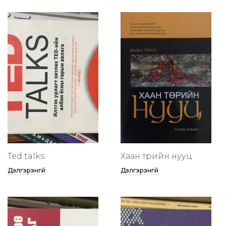
Ted talks
Хаан төрийн нууц
Дэлгэрэнгүй
Дэлгэрэнгүй