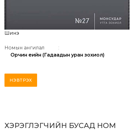
Шинэ
Номын ангилал
:
Орчин үеийн (Гадаадын уран зохиол)
НЭВТРЭХ
ХЭРЭГЛЭГЧИЙН БУСАД НОМ