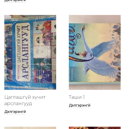
Цаглашгүй хүчит
Таши 1
арслангууд
Дэлгэрэнгүй
Дэлгэрэнгүй