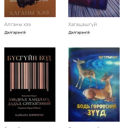
Алганы хээ
Хагацашгүй
Дэлгэрэнгүй
Дэлгэрэнгүй