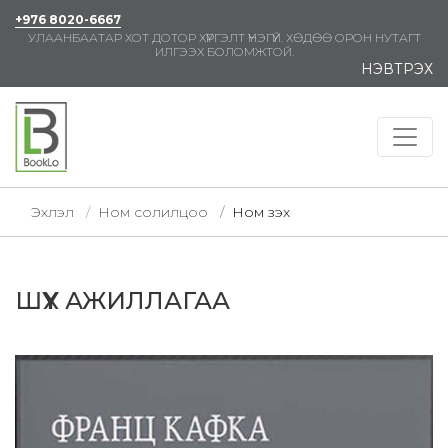
+976 8020-6667
УЛААНБААТАР ХОТ ДОТОР ХҮРГЭЛТ ҮНЭГҮЙ. ХӨДӨӨ ОРОН НУТАГТ
ИЛГЭЭХ БОЛОМЖТОЙ.
НЭВТРЭХ
Эхлэл
Ном солилцоо
Ном үзэх
ШҮҮХ АЖИЛЛАГАА