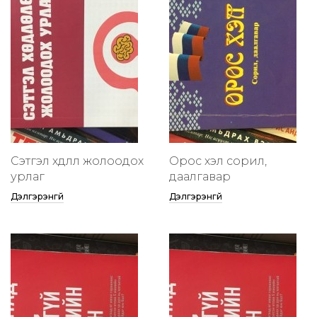
Сэтгэл хөдлөлөө жолоодох
Орос хэл сорил,
урлаг
даалгавар
Дэлгэрэнгүй
Дэлгэрэнгүй