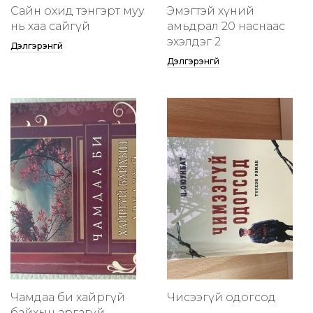
Сайн охид тэнгэрт муу
Эмэгтэй хүний
нь хаа сайгүй
амьдрал 20 наснаас
эхэлдэг 2
Дэлгэрэнгүй
Дэлгэрэнгүй
Чамдаа би хайргүй
Чисээгүй одогсод
байхын аргагүй