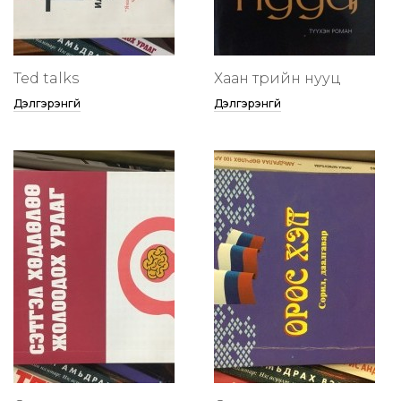
Ted talks
Хаан төрийн нууц
Дэлгэрэнгүй
Дэлгэрэнгүй