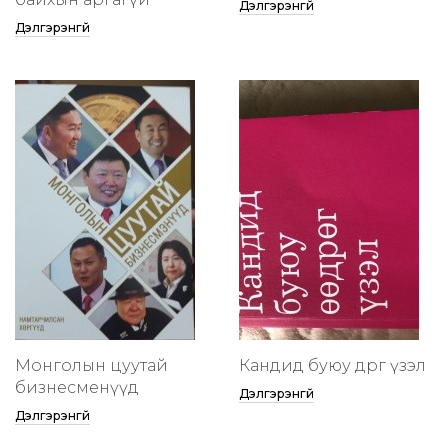
Дэлгэрэнгүй
Дэлгэрэнгүй
Монголын цуутай
Кандид буюу өөдрөг үзэл
бизнесменүүд
Дэлгэрэнгүй
Дэлгэрэнгүй