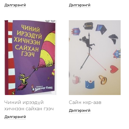
Дэлгэрэнгүй
Дэлгэрэнгүй
Чиний ирээдүй
Сайн нөхөр-аав
хичнээн сайхан гээч
Дэлгэрэнгүй
Дэлгэрэнгүй