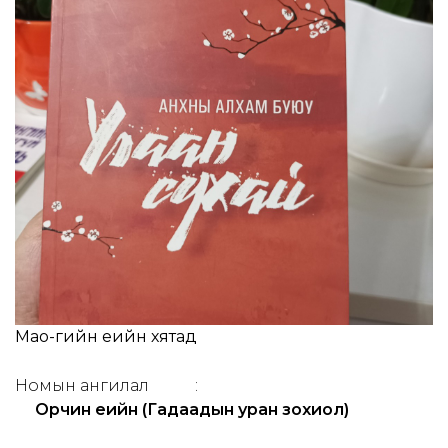
Мао-гийн үеийн хятад
Номын ангилал
:
Орчин үеийн (Гадаадын уран зохиол)