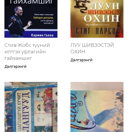
Стив Жобс түүний
ЛУУ ШИВЭЭСТЭЙ
илтгэх урлагийн
ОХИН
гайхамшиг
Дэлгэрэнгүй
Дэлгэрэнгүй