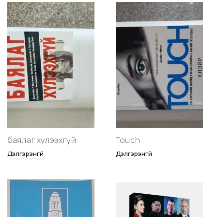
баялаг хүлээхгүй
Touch
Дэлгэрэнгүй
Дэлгэрэнгүй