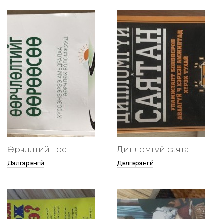
Өөрчлөлтийг өөрөөсөө
Дипломгүй саятан
Дэлгэрэнгүй
Дэлгэрэнгүй