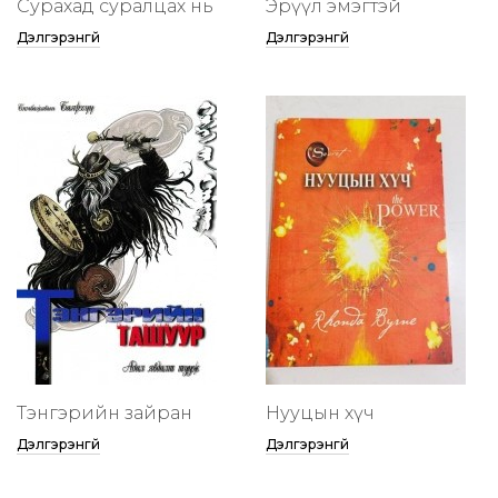
Сурахад суралцах нь
Эрүүл эмэгтэй
Дэлгэрэнгүй
Дэлгэрэнгүй
Тэнгэрийн зайран
Нууцын хүч
Дэлгэрэнгүй
Дэлгэрэнгүй