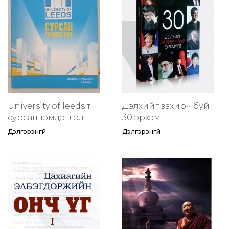
University of leeds т
Дэлхийг захирч буй
сурсан тэмдэглэл
30 эрхэм
Дэлгэрэнгүй
Дэлгэрэнгүй