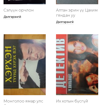
Сэлүүн орчлон
Алтан эрин үү Цахим
гяндан уу
Дэлгэрэнгүй
Дэлгэрэнгүй
Монголоо ямар улс
Их хотын бүсгүй