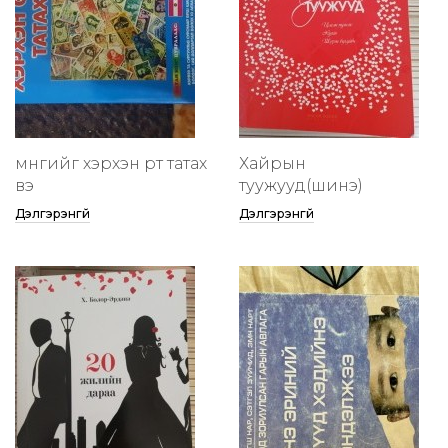
мөнгийг хэрхэн өөртөө татах
Хайрын
вэ
туужууд(шинэ)
Дэлгэрэнгүй
Дэлгэрэнгүй