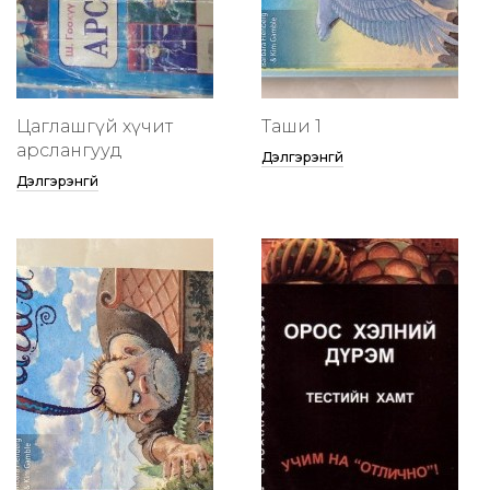
Цаглашгүй хүчит
Таши 1
арслангууд
Дэлгэрэнгүй
Дэлгэрэнгүй