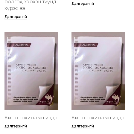
болгох, хэрхэн түүнд
Дэлгэрэнгүй
хүрэх вэ
Дэлгэрэнгүй
Кино зохиолын үндэс
Кино зохиолын үндэс
Дэлгэрэнгүй
Дэлгэрэнгүй