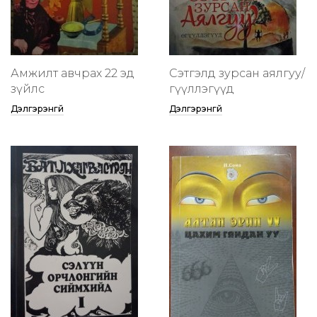
Амжилт авчрах 22 эд
Сэтгэлд зурсан аялгуу/
зүйлс
өгүүллэгүүд
Дэлгэрэнгүй
Дэлгэрэнгүй